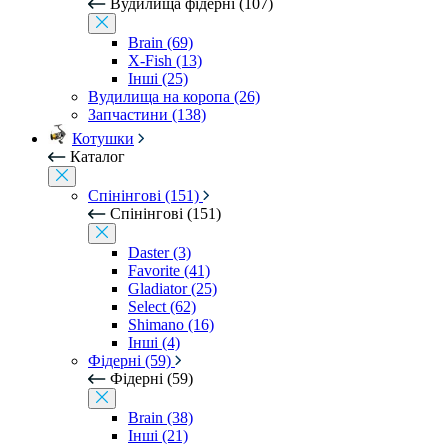
Вудилища фідерні (107)
Brain (69)
X-Fish (13)
Інші (25)
Вудилища на коропа (26)
Запчастини (138)
Котушки
Каталог
Спінінгові (151)
Спінінгові (151)
Daster (3)
Favorite (41)
Gladiator (25)
Select (62)
Shimano (16)
Інші (4)
Фідерні (59)
Фідерні (59)
Brain (38)
Інші (21)