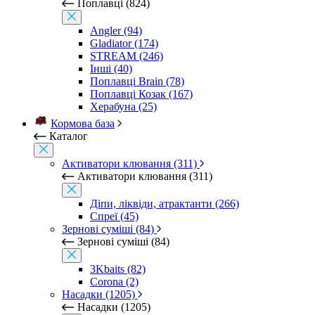
Поплавці (824)
Angler (94)
Gladiator (174)
STREAM (246)
Інші (40)
Поплавці Brain (78)
Поплавці Козак (167)
Херабуна (25)
Кормова база
Каталог
Активатори клювання (311)
Активатори клювання (311)
Діпи, ліквіди, атрактанти (266)
Спреї (45)
Зернові суміші (84)
Зернові суміші (84)
3Kbaits (82)
Corona (2)
Насадки (1205)
Насадки (1205)