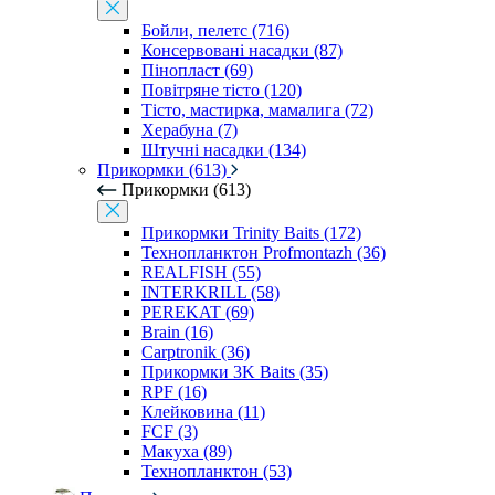
Бойли, пелетс (716)
Консервовані насадки (87)
Пінопласт (69)
Повітряне тісто (120)
Тісто, мастирка, мамалига (72)
Херабуна (7)
Штучні насадки (134)
Прикормки (613)
Прикормки (613)
Прикормки Trinity Baits (172)
Технопланктон Profmontazh (36)
REALFISH (55)
INTERKRILL (58)
PEREKAT (69)
Brain (16)
Carptronik (36)
Прикормки 3K Baits (35)
RPF (16)
Клейковина (11)
FCF (3)
Макуха (89)
Технопланктон (53)