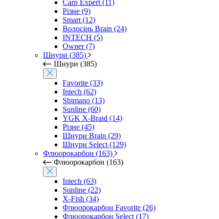
Carp Expert (11)
Різне (9)
Smart (12)
Волосінь Brain (24)
INTECH (5)
Owner (7)
Шнури (385)
Шнури (385)
Favorite (33)
Intech (62)
Shimano (13)
Sunline (60)
YGK X-Braid (14)
Різне (45)
Шнури Brain (29)
Шнури Select (129)
Флюорокарбон (163)
Флюорокарбон (163)
Intech (63)
Sunline (22)
X-Fish (34)
Флюорокарбон Favorite (26)
Флюорокарбон Select (17)