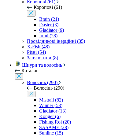
Коропові (61)
Коропові (61)
Brain (21)
Daster (3)
Gladiator (9)
Інші (28)
Провідникові інерційні (35)
X-Fish (48)
Різні (54)
Запчастини (8)
Шнури та волосінь
Каталог
Волосінь (290)
Волосінь (290)
Mistrall (82)
Winner (58)
Gladiator (13)
Konger (6)
Fishing Roi (20)
SASAME (28)
Sunline (15)