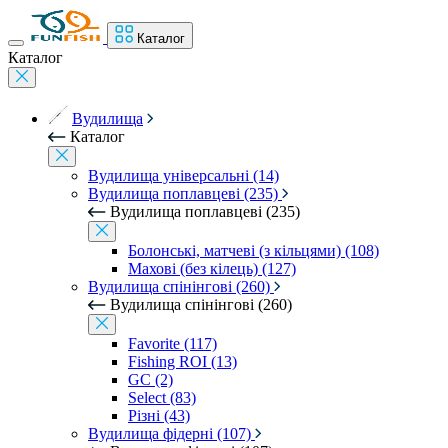
Каталог
Каталог
Вудилища
Каталог
Вудилища універсальні (14)
Вудилища поплавцеві (235)
Вудилища поплавцеві (235)
Болонські, матчеві (з кільцями) (108)
Махові (без кілець) (127)
Вудилища спінінгові (260)
Вудилища спінінгові (260)
Favorite (117)
Fishing ROI (13)
GC (2)
Select (83)
Різні (43)
Вудилища фідерні (107)