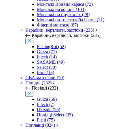
Монтажі Вбивця карася (72)
Монтажі на коропа (103)
Монтажі на пружинах (28)
Монтажі на товстолоба і сома (31)
Фідерні монтажі (87)
Карабіни, вертлюги, застібки (235)
Карабіни, вертлюги, застібки (235)
FishingRoi (52)
Gurza (71)
Intech (14)
SASAME (49)
Select (30)
Інші (18)
ПВА матеріали (20)
Повідці (232)
Повідці (232)
Gurza (59)
Intech (7)
Ukrspin (56)
Повідці Select (35)
Різні (75)
Поплавці (824)