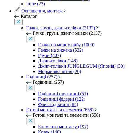
Інше (23)
Оснащення, монтаж
Каталог
Гачки, грузи, джиг-голівки (2137)
Гачки, грузи, джиг-голівки (2137)
Гачки на мирну рибу (1000)
Гачки на хижака (532)
Грузи (407)
Джиг-голівки (148)
Джиг-голівки JUNGLEGUM (Японія) (30)
Мормишка літня (20)
Годівниці (257)
Годівниці (257)
Годівниці пружинні (51)
Годівниці фідерні (122)
Флет-годівниці (84)
Готові монтажі та елементи (658)
Готові монтажі та елементи (658)
Елементи монтажу (197)
Козак (140)