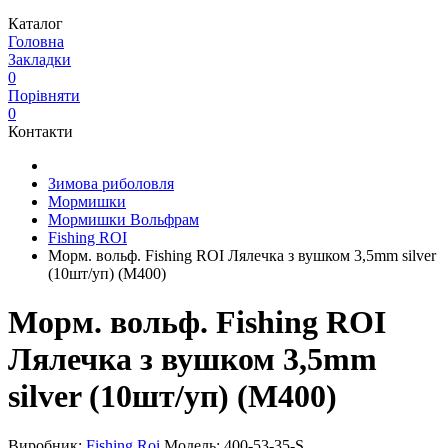
Каталог
Головна
Закладки
0
Порівняти
0
Контакти
Зимова риболовля
Мормишки
Мормишки Вольфрам
Fishing ROI
Морм. вольф. Fishing ROI Лялечка з вушком 3,5mm silver
(10шт/уп) (M400)
Морм. вольф. Fishing ROI
Лялечка з вушком 3,5mm
silver (10шт/уп) (M400)
Виробник:
Fishing Roi
Модель:
400-53-35-S