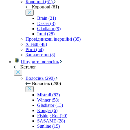
Коропові (61)
Коропові (61)
Brain (21)
Daster (3)
Gladiator (9)
Інші (28)
Провідникові інерційні (35)
X-Fish (48)
Різні (54)
Запчастини (8)
Шнури та волосінь
Каталог
Волосінь (290)
Волосінь (290)
Mistrall (82)
Winner (58)
Gladiator (13)
Konger (6)
Fishing Roi (20)
SASAME (28)
Sunline (15)