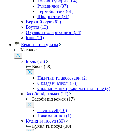
Головні убори (104)
Рукавички (37)
Термобілизна (61)
Шкарпетки (31)
Верхній одяг (61)
Взуття (13)
Окуляри поляризаційні (34)
Інше (11)
Кемпінг та туризм
Каталог
Бівак (58)
Бівак (58)
Палатки та аксесуари (2)
Складані Меблі (53)
Спальні мішки, каремати та інше (3)
Засоби від комах (17)
Засоби від комах (17)
Thermacell (16)
Накомарники (1)
Кухня та посуд (30)
Кухня та посуд (30)