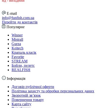
нд - вихідний
E-mail
info@funfish.com.ua
Перейти до контактів
Популярне
Winner
Mistrall
Gurza
Keitech
Крапаль класік
Favorite
STREAM
Бойли, пелетс
REALFISH
Інформація
Договір публічної оферти
Політика захисту та обробки персональних даних
Зворотній зв’язок
Повернення товару
Карта сайту