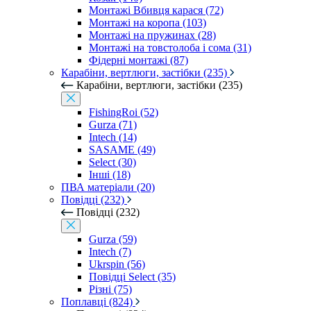
Монтажі Вбивця карася (72)
Монтажі на коропа (103)
Монтажі на пружинах (28)
Монтажі на товстолоба і сома (31)
Фідерні монтажі (87)
Карабіни, вертлюги, застібки (235)
Карабіни, вертлюги, застібки (235)
FishingRoi (52)
Gurza (71)
Intech (14)
SASAME (49)
Select (30)
Інші (18)
ПВА матеріали (20)
Повідці (232)
Повідці (232)
Gurza (59)
Intech (7)
Ukrspin (56)
Повідці Select (35)
Різні (75)
Поплавці (824)