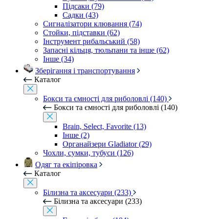
Підсаки (79)
Садки (43)
Сигналізатори клювання (74)
Стойки, підставки (62)
Інструмент рибальський (58)
Запасні кільця, тюльпани та інше (62)
Інше (34)
Зберігання і транспортування
Каталог
Бокси та ємності для риболовлі (140)
Бокси та ємності для риболовлі (140)
Brain, Select, Favorite (13)
Інше (2)
Органайзери Gladiator (29)
Чохли, сумки, тубуси (126)
Одяг та екіпіровка
Каталог
Білизна та аксесуари (233)
Білизна та аксесуари (233)