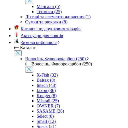
Мангали (5)
Термоси (25)
Ліхтарі та елементи живлення (1)
Сумки та рюкзаки (8)
Каталог подарункових товарів
Аксесуари для човнів
Зимова риболовля
Каталог
Волосінь, Флюорокарбон (250)
Волосінь, Флюорокарбон (250)
X-Fish (32)
Balsax (8)
Intech (43)
Jaxon (36)
Konger (8)
Mistrall (25)
OWNER (7)
SASAME (28)
Select (0)
Smart (12)
Sneck (21)