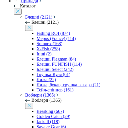
Принади
Каталог
Блешні (2121)
Блешні (2121)
Fishing ROI (874)
Mepps (France) (114)
Spinnex (168)
X-Fish (258)
Інші (2)
Блешні Flagman (84)
Блешні FUNFISH (114)
Блешні Select (242)
Грушка-Куля (61)
Лижа (22)
Лижа, букар, грушка, казара (21)
Тейл-спіннер (161)
Воблери (1365)
Воблери (1365)
Bearking (667)
Golden Catch (29)
Jackall (118)
Savage Gear (6)