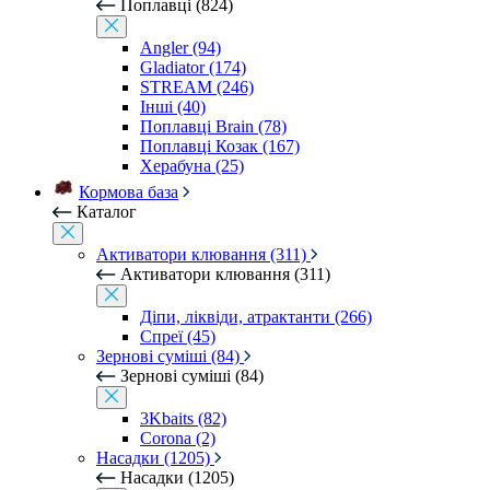
Поплавці (824)
Angler (94)
Gladiator (174)
STREAM (246)
Інші (40)
Поплавці Brain (78)
Поплавці Козак (167)
Херабуна (25)
Кормова база
Каталог
Активатори клювання (311)
Активатори клювання (311)
Діпи, ліквіди, атрактанти (266)
Спреї (45)
Зернові суміші (84)
Зернові суміші (84)
3Kbaits (82)
Corona (2)
Насадки (1205)
Насадки (1205)