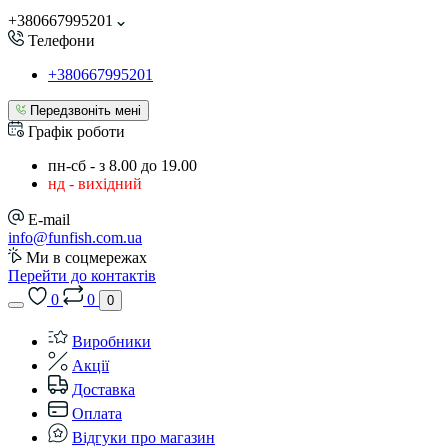
+380667995201
Телефони
+380667995201
Передзвоніть мені
Графік роботи
пн-сб - з 8.00 до 19.00
нд - вихідний
E-mail
info@funfish.com.ua
Ми в соцмережах
Перейти до контактів
0
0
0
Виробники
Акції
Доставка
Оплата
Відгуки про магазин