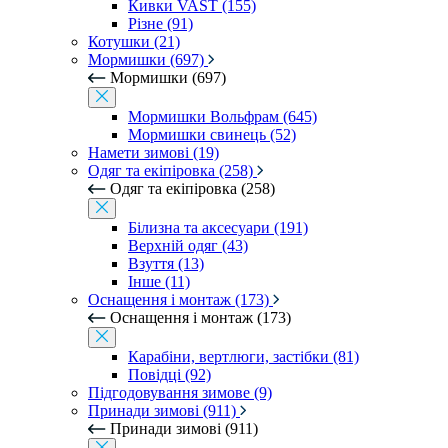
Кивки VAST (155)
Різне (91)
Котушки (21)
Мормишки (697)
Мормишки (697)
Мормишки Вольфрам (645)
Мормишки свинець (52)
Намети зимові (19)
Одяг та екіпіровка (258)
Одяг та екіпіровка (258)
Білизна та аксесуари (191)
Верхній одяг (43)
Взуття (13)
Інше (11)
Оснащення і монтаж (173)
Оснащення і монтаж (173)
Карабіни, вертлюги, застібки (81)
Повідці (92)
Підгодовування зимове (9)
Принади зимові (911)
Принади зимові (911)