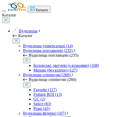
Каталог
Каталог
Вудилища
Каталог
Вудилища універсальні (14)
Вудилища поплавцеві (235)
Вудилища поплавцеві (235)
Болонські, матчеві (з кільцями) (108)
Махові (без кілець) (127)
Вудилища спінінгові (260)
Вудилища спінінгові (260)
Favorite (117)
Fishing ROI (13)
GC (2)
Select (83)
Різні (43)
Вудилища фідерні (107)