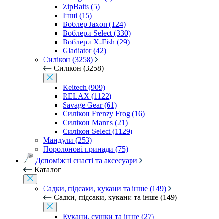
ZipBaits (5)
Інші (15)
Воблер Jaxon (124)
Воблери Select (330)
Воблери X-Fish (29)
Gladiator (42)
Силікон (3258)
Силікон (3258)
Keitech (909)
RELAX (1122)
Savage Gear (61)
Силікон Frenzy Frog (16)
Силікон Manns (21)
Силікон Select (1129)
Мандули (253)
Поролонові принади (75)
Допоміжні снасті та аксесуари
Каталог
Садки, підсаки, кукани та інше (149)
Садки, підсаки, кукани та інше (149)
Кукани, сушки та інше (27)