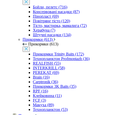
Бойли, пелетс (716)
Консервовані насадки (87)
Пінопласт (69)
Повітряне тісто (120)
Тісто, мастирка, мамалига (72)
Херабуна (7)
Штучні насадки (134)
Прикормки (613)
Прикормки (613)
Прикормки Trinity Baits (172)
Технопланктон Profmontazh (36)
REALFISH (55)
INTERKRILL (58)
PEREKAT (69)
Brain (16)
Carptronik (36)
Прикормки 3K Baits (35)
RPF (16)
Клейковина (11)
FCF (3)
Макуха (89)
Технопланктон (53)