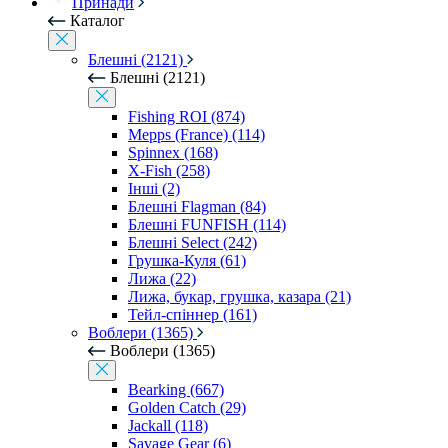
Принади
Каталог
Блешні (2121)
Блешні (2121)
Fishing ROI (874)
Mepps (France) (114)
Spinnex (168)
X-Fish (258)
Інші (2)
Блешні Flagman (84)
Блешні FUNFISH (114)
Блешні Select (242)
Грушка-Куля (61)
Лижа (22)
Лижа, букар, грушка, казара (21)
Тейл-спіннер (161)
Воблери (1365)
Воблери (1365)
Bearking (667)
Golden Catch (29)
Jackall (118)
Savage Gear (6)