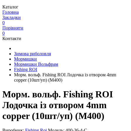
Каталог
Головна
Закладки
0
Порівняти
0
Контакти
Зимова риболовля
Мормишки
Мормишки Вольфрам
Fishing ROI
Морм. вольф. Fishing ROI Лодочка із отвором 4mm
copper (10шт/уп) (M400)
Морм. вольф. Fishing ROI
Лодочка із отвором 4mm
copper (10шт/уп) (M400)
Виробник:
Fishing Roi
Модель:
400-36-4-C