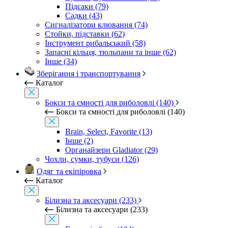
Підсаки (79)
Садки (43)
Сигналізатори клювання (74)
Стойки, підставки (62)
Інструмент рибальський (58)
Запасні кільця, тюльпани та інше (62)
Інше (34)
Зберігання і транспортування
Каталог
Бокси та ємності для риболовлі (140)
Бокси та ємності для риболовлі (140)
Brain, Select, Favorite (13)
Інше (2)
Органайзери Gladiator (29)
Чохли, сумки, тубуси (126)
Одяг та екіпіровка
Каталог
Білизна та аксесуари (233)
Білизна та аксесуари (233)