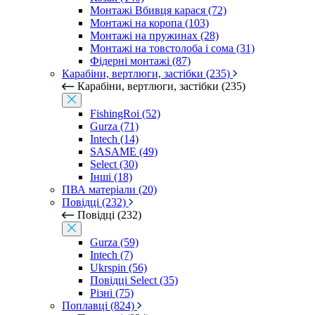
Монтажі Вбивця карася (72)
Монтажі на коропа (103)
Монтажі на пружинах (28)
Монтажі на товстолоба і сома (31)
Фідерні монтажі (87)
Карабіни, вертлюги, застібки (235)
Карабіни, вертлюги, застібки (235)
FishingRoi (52)
Gurza (71)
Intech (14)
SASAME (49)
Select (30)
Інші (18)
ПВА матеріали (20)
Повідці (232)
Повідці (232)
Gurza (59)
Intech (7)
Ukrspin (56)
Повідці Select (35)
Різні (75)
Поплавці (824)