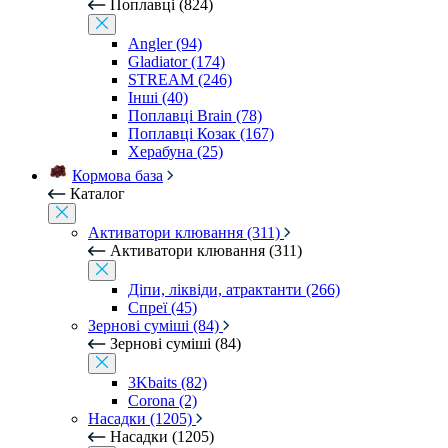
Поплавці (824)
Angler (94)
Gladiator (174)
STREAM (246)
Інші (40)
Поплавці Brain (78)
Поплавці Козак (167)
Херабуна (25)
Кормова база
Каталог
Активатори клювання (311)
Активатори клювання (311)
Діпи, ліквіди, атрактанти (266)
Спреї (45)
Зернові суміші (84)
Зернові суміші (84)
3Kbaits (82)
Corona (2)
Насадки (1205)
Насадки (1205)