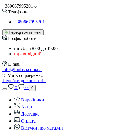
+380667995201
Телефони
+380667995201
Передзвоніть мені
Графік роботи
пн-сб - з 8.00 до 19.00
нд - вихідний
E-mail
info@funfish.com.ua
Ми в соцмережах
Перейти до контактів
0
0
0
Виробники
Акції
Доставка
Оплата
Відгуки про магазин