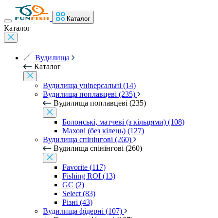
Каталог
Каталог
Вудилища
Каталог
Вудилища універсальні (14)
Вудилища поплавцеві (235)
Вудилища поплавцеві (235)
Болонські, матчеві (з кільцями) (108)
Махові (без кілець) (127)
Вудилища спінінгові (260)
Вудилища спінінгові (260)
Favorite (117)
Fishing ROI (13)
GC (2)
Select (83)
Різні (43)
Вудилища фідерні (107)