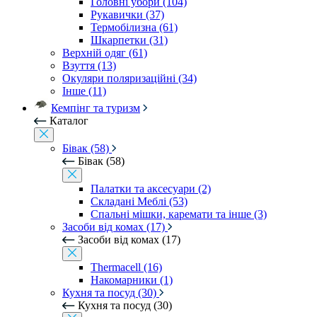
Головні убори (104)
Рукавички (37)
Термобілизна (61)
Шкарпетки (31)
Верхній одяг (61)
Взуття (13)
Окуляри поляризаційні (34)
Інше (11)
Кемпінг та туризм
Каталог
Бівак (58)
Бівак (58)
Палатки та аксесуари (2)
Складані Меблі (53)
Спальні мішки, каремати та інше (3)
Засоби від комах (17)
Засоби від комах (17)
Thermacell (16)
Накомарники (1)
Кухня та посуд (30)
Кухня та посуд (30)