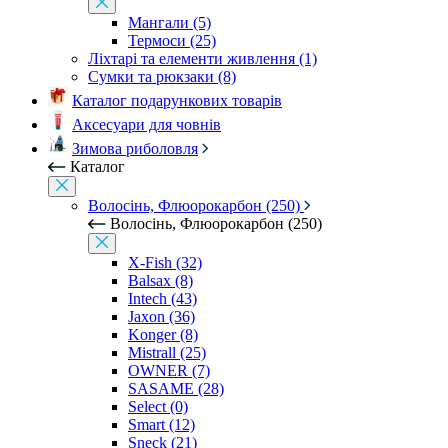
Мангали (5)
Термоси (25)
Ліхтарі та елементи живлення (1)
Сумки та рюкзаки (8)
Каталог подарункових товарів
Аксесуари для човнів
Зимова риболовля
Каталог
Волосінь, Флюорокарбон (250)
Волосінь, Флюорокарбон (250)
X-Fish (32)
Balsax (8)
Intech (43)
Jaxon (36)
Konger (8)
Mistrall (25)
OWNER (7)
SASAME (28)
Select (0)
Smart (12)
Sneck (21)