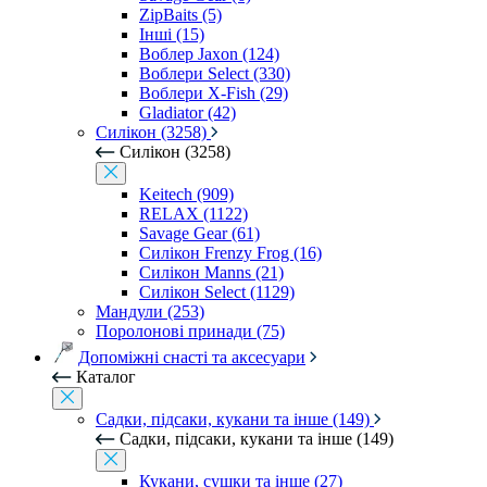
ZipBaits (5)
Інші (15)
Воблер Jaxon (124)
Воблери Select (330)
Воблери X-Fish (29)
Gladiator (42)
Силікон (3258)
Силікон (3258)
Keitech (909)
RELAX (1122)
Savage Gear (61)
Силікон Frenzy Frog (16)
Силікон Manns (21)
Силікон Select (1129)
Мандули (253)
Поролонові принади (75)
Допоміжні снасті та аксесуари
Каталог
Садки, підсаки, кукани та інше (149)
Садки, підсаки, кукани та інше (149)
Кукани, сушки та інше (27)