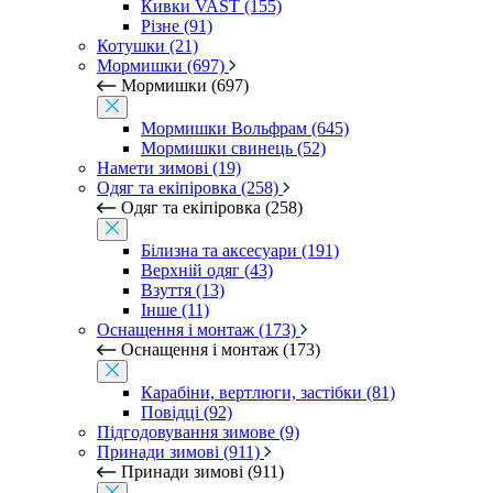
Кивки VAST (155)
Різне (91)
Котушки (21)
Мормишки (697)
Мормишки (697)
Мормишки Вольфрам (645)
Мормишки свинець (52)
Намети зимові (19)
Одяг та екіпіровка (258)
Одяг та екіпіровка (258)
Білизна та аксесуари (191)
Верхній одяг (43)
Взуття (13)
Інше (11)
Оснащення і монтаж (173)
Оснащення і монтаж (173)
Карабіни, вертлюги, застібки (81)
Повідці (92)
Підгодовування зимове (9)
Принади зимові (911)
Принади зимові (911)