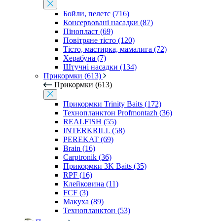
Бойли, пелетс (716)
Консервовані насадки (87)
Пінопласт (69)
Повітряне тісто (120)
Тісто, мастирка, мамалига (72)
Херабуна (7)
Штучні насадки (134)
Прикормки (613)
Прикормки (613)
Прикормки Trinity Baits (172)
Технопланктон Profmontazh (36)
REALFISH (55)
INTERKRILL (58)
PEREKAT (69)
Brain (16)
Carptronik (36)
Прикормки 3K Baits (35)
RPF (16)
Клейковина (11)
FCF (3)
Макуха (89)
Технопланктон (53)