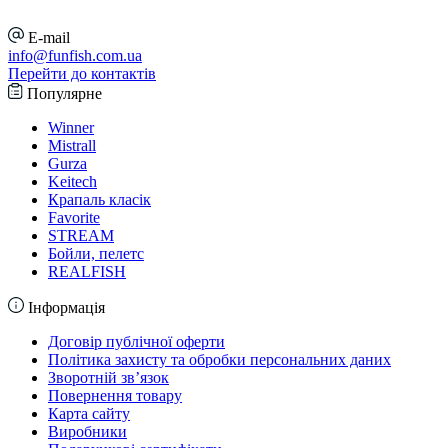
E-mail
info@funfish.com.ua
Перейти до контактів
Популярне
Winner
Mistrall
Gurza
Keitech
Крапаль класік
Favorite
STREAM
Бойли, пелетс
REALFISH
Інформація
Договір публічної оферти
Політика захисту та обробки персональних даних
Зворотній зв’язок
Повернення товару
Карта сайту
Виробники