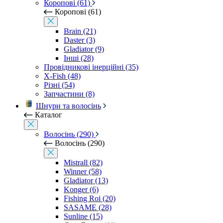
Коропові (61)
Коропові (61)
Brain (21)
Daster (3)
Gladiator (9)
Інші (28)
Провідникові інерційні (35)
X-Fish (48)
Різні (54)
Запчастини (8)
Шнури та волосінь
Каталог
Волосінь (290)
Волосінь (290)
Mistrall (82)
Winner (58)
Gladiator (13)
Konger (6)
Fishing Roi (20)
SASAME (28)
Sunline (15)