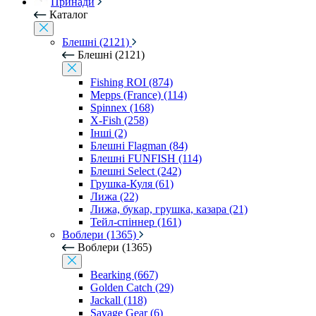
Принади
Каталог
Блешні (2121)
Блешні (2121)
Fishing ROI (874)
Mepps (France) (114)
Spinnex (168)
X-Fish (258)
Інші (2)
Блешні Flagman (84)
Блешні FUNFISH (114)
Блешні Select (242)
Грушка-Куля (61)
Лижа (22)
Лижа, букар, грушка, казара (21)
Тейл-спіннер (161)
Воблери (1365)
Воблери (1365)
Bearking (667)
Golden Catch (29)
Jackall (118)
Savage Gear (6)