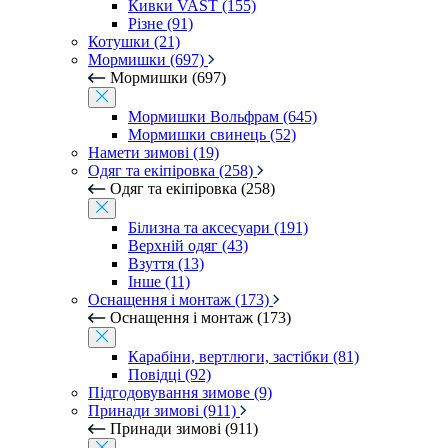
Кивки VAST (155)
Різне (91)
Котушки (21)
Мормишки (697)
Мормишки (697)
Мормишки Вольфрам (645)
Мормишки свинець (52)
Намети зимові (19)
Одяг та екіпіровка (258)
Одяг та екіпіровка (258)
Білизна та аксесуари (191)
Верхній одяг (43)
Взуття (13)
Інше (11)
Оснащення і монтаж (173)
Оснащення і монтаж (173)
Карабіни, вертлюги, застібки (81)
Повідці (92)
Підгодовування зимове (9)
Принади зимові (911)
Принади зимові (911)