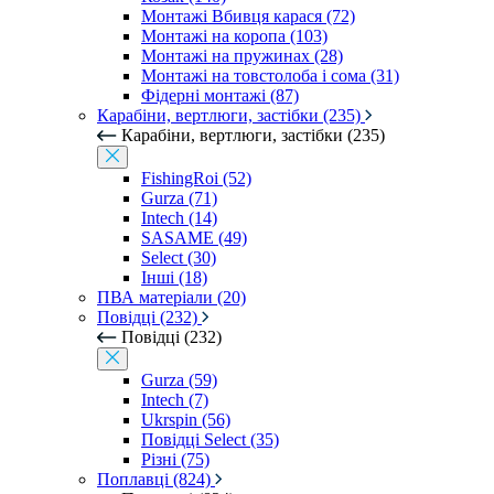
Монтажі Вбивця карася (72)
Монтажі на коропа (103)
Монтажі на пружинах (28)
Монтажі на товстолоба і сома (31)
Фідерні монтажі (87)
Карабіни, вертлюги, застібки (235)
Карабіни, вертлюги, застібки (235)
FishingRoi (52)
Gurza (71)
Intech (14)
SASAME (49)
Select (30)
Інші (18)
ПВА матеріали (20)
Повідці (232)
Повідці (232)
Gurza (59)
Intech (7)
Ukrspin (56)
Повідці Select (35)
Різні (75)
Поплавці (824)