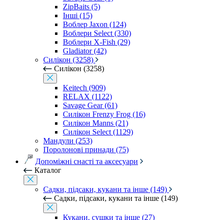
ZipBaits (5)
Інші (15)
Воблер Jaxon (124)
Воблери Select (330)
Воблери X-Fish (29)
Gladiator (42)
Силікон (3258)
Силікон (3258)
Keitech (909)
RELAX (1122)
Savage Gear (61)
Силікон Frenzy Frog (16)
Силікон Manns (21)
Силікон Select (1129)
Мандули (253)
Поролонові принади (75)
Допоміжні снасті та аксесуари
Каталог
Садки, підсаки, кукани та інше (149)
Садки, підсаки, кукани та інше (149)
Кукани, сушки та інше (27)