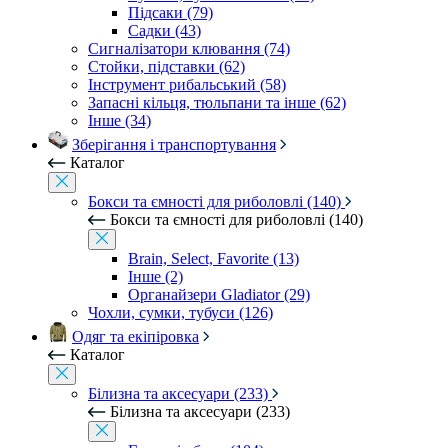
Підсаки (79)
Садки (43)
Сигналізатори клювання (74)
Стойки, підставки (62)
Інструмент рибальський (58)
Запасні кільця, тюльпани та інше (62)
Інше (34)
Зберігання і транспортування
Каталог
Бокси та ємності для риболовлі (140)
Бокси та ємності для риболовлі (140)
Brain, Select, Favorite (13)
Інше (2)
Органайзери Gladiator (29)
Чохли, сумки, тубуси (126)
Одяг та екіпіровка
Каталог
Білизна та аксесуари (233)
Білизна та аксесуари (233)