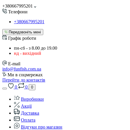
+380667995201
Телефони
+380667995201
Передзвоніть мені
Графік роботи
пн-сб - з 8.00 до 19.00
нд - вихідний
E-mail
info@funfish.com.ua
Ми в соцмережах
Перейти до контактів
0
0
0
Виробники
Акції
Доставка
Оплата
Відгуки про магазин