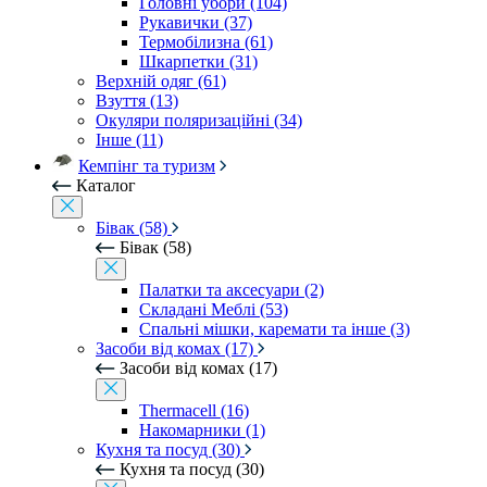
Головні убори (104)
Рукавички (37)
Термобілизна (61)
Шкарпетки (31)
Верхній одяг (61)
Взуття (13)
Окуляри поляризаційні (34)
Інше (11)
Кемпінг та туризм
Каталог
Бівак (58)
Бівак (58)
Палатки та аксесуари (2)
Складані Меблі (53)
Спальні мішки, каремати та інше (3)
Засоби від комах (17)
Засоби від комах (17)
Thermacell (16)
Накомарники (1)
Кухня та посуд (30)
Кухня та посуд (30)