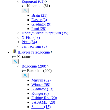
Коропові (61)
Коропові (61)
Brain (21)
Daster (3)
Gladiator (9)
Інші (28)
Провідникові інерційні (35)
X-Fish (48)
Різні (54)
Запчастини (8)
Шнури та волосінь
Каталог
Волосінь (290)
Волосінь (290)
Mistrall (82)
Winner (58)
Gladiator (13)
Konger (6)
Fishing Roi (20)
SASAME (28)
Sunline (15)