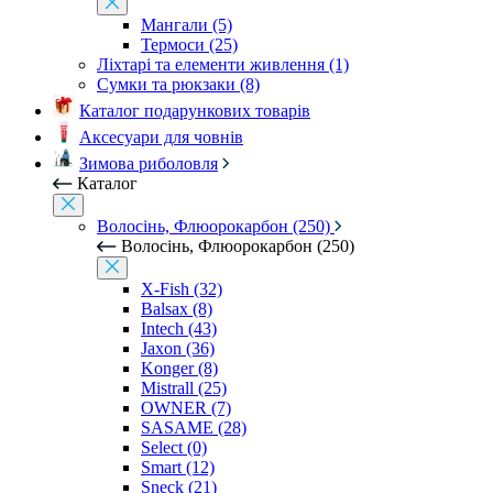
Мангали (5)
Термоси (25)
Ліхтарі та елементи живлення (1)
Сумки та рюкзаки (8)
Каталог подарункових товарів
Аксесуари для човнів
Зимова риболовля
Каталог
Волосінь, Флюорокарбон (250)
Волосінь, Флюорокарбон (250)
X-Fish (32)
Balsax (8)
Intech (43)
Jaxon (36)
Konger (8)
Mistrall (25)
OWNER (7)
SASAME (28)
Select (0)
Smart (12)
Sneck (21)