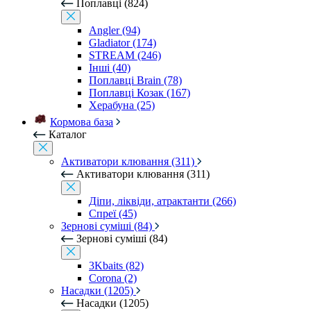
Поплавці (824)
Angler (94)
Gladiator (174)
STREAM (246)
Інші (40)
Поплавці Brain (78)
Поплавці Козак (167)
Херабуна (25)
Кормова база
Каталог
Активатори клювання (311)
Активатори клювання (311)
Діпи, ліквіди, атрактанти (266)
Спреї (45)
Зернові суміші (84)
Зернові суміші (84)
3Kbaits (82)
Corona (2)
Насадки (1205)
Насадки (1205)