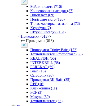
Бойли, пелетс (716)
Консервовані насадки (87)
Пінопласт (69)
Повітряне тісто (120)
Тісто, мастирка, мамалига (72)
Херабуна (7)
Штучні насадки (134)
Прикормки (613)
Прикормки (613)
Прикормки Trinity Baits (172)
Технопланктон Profmontazh (36)
REALFISH (55)
INTERKRILL (58)
PEREKAT (69)
Brain (16)
Carptronik (36)
Прикормки 3K Baits (35)
RPF (16)
Клейковина (11)
FCF (3)
Макуха (89)
Технопланктон (53)