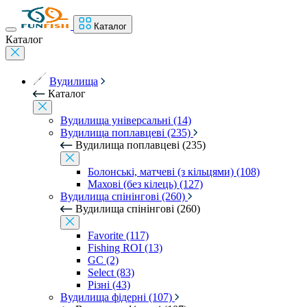
Каталог
Каталог
Вудилища
Каталог
Вудилища універсальні (14)
Вудилища поплавцеві (235)
Вудилища поплавцеві (235)
Болонські, матчеві (з кільцями) (108)
Махові (без кілець) (127)
Вудилища спінінгові (260)
Вудилища спінінгові (260)
Favorite (117)
Fishing ROI (13)
GC (2)
Select (83)
Різні (43)
Вудилища фідерні (107)