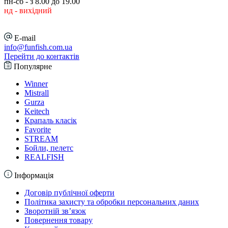
пн-сб - з 8.00 до 19.00
нд - вихідний
E-mail
info@funfish.com.ua
Перейти до контактів
Популярне
Winner
Mistrall
Gurza
Keitech
Крапаль класік
Favorite
STREAM
Бойли, пелетс
REALFISH
Інформація
Договір публічної оферти
Політика захисту та обробки персональних даних
Зворотній зв’язок
Повернення товару