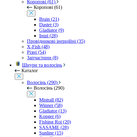
Коропові (61)
Коропові (61)
Brain (21)
Daster (3)
Gladiator (9)
Інші (28)
Провідникові інерційні (35)
X-Fish (48)
Різні (54)
Запчастини (8)
Шнури та волосінь
Каталог
Волосінь (290)
Волосінь (290)
Mistrall (82)
Winner (58)
Gladiator (13)
Konger (6)
Fishing Roi (20)
SASAME (28)
Sunline (15)