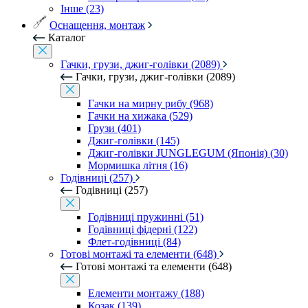
Інше (23)
Оснащення, монтаж
Каталог
Гачки, грузи, джиг-голівки (2089)
Гачки, грузи, джиг-голівки (2089)
Гачки на мирну рибу (968)
Гачки на хижака (529)
Грузи (401)
Джиг-голівки (145)
Джиг-голівки JUNGLEGUM (Японія) (30)
Мормишка літня (16)
Годівниці (257)
Годівниці (257)
Годівниці пружинні (51)
Годівниці фідерні (122)
Флет-годівниці (84)
Готові монтажі та елементи (648)
Готові монтажі та елементи (648)
Елементи монтажу (188)
Козак (139)