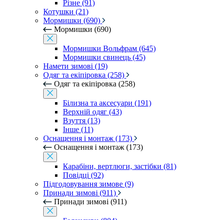
Різне (91)
Котушки (21)
Мормишки (690)
Мормишки (690)
Мормишки Вольфрам (645)
Мормишки свинець (45)
Намети зимові (19)
Одяг та екіпіровка (258)
Одяг та екіпіровка (258)
Білизна та аксесуари (191)
Верхній одяг (43)
Взуття (13)
Інше (11)
Оснащення і монтаж (173)
Оснащення і монтаж (173)
Карабіни, вертлюги, застібки (81)
Повідці (92)
Підгодовування зимове (9)
Принади зимові (911)
Принади зимові (911)