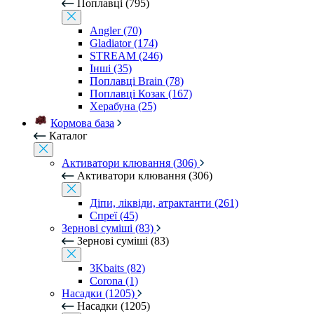
Поплавці (795)
Angler (70)
Gladiator (174)
STREAM (246)
Інші (35)
Поплавці Brain (78)
Поплавці Козак (167)
Херабуна (25)
Кормова база
Каталог
Активатори клювання (306)
Активатори клювання (306)
Діпи, ліквіди, атрактанти (261)
Спреї (45)
Зернові суміші (83)
Зернові суміші (83)
3Kbaits (82)
Corona (1)
Насадки (1205)
Насадки (1205)