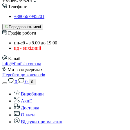
+380667995201
Телефони
+380667995201
Передзвоніть мені
Графік роботи
пн-сб - з 8.00 до 19.00
нд - вихідний
E-mail
info@funfish.com.ua
Ми в соцмережах
Перейти до контактів
0
0
0
Виробники
Акції
Доставка
Оплата
Відгуки про магазин