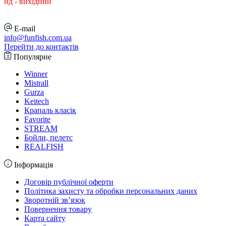
нд - вихідний
E-mail
info@funfish.com.ua
Перейти до контактів
Популярне
Winner
Mistrall
Gurza
Keitech
Крапаль класік
Favorite
STREAM
Бойли, пелетс
REALFISH
Інформація
Договір публічної оферти
Політика захисту та обробки персональних даних
Зворотній зв’язок
Повернення товару
Карта сайту