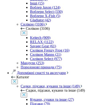
Інші (15)
Воблер Jaxon (124)
Воблери Select (330)
Воблери X-Fish (5)
Gladiator (42)
Силікон (3106)
Силікон (3106)
Keitech (909)
RELAX (1122)
Savage Gear (61)
Силікон Frenzy Frog (16)
Силікон Manns (21)
Силікон Select (977)
Мандули (253)
Поролонові принади (75)
Допоміжні снасті та аксесуари
Каталог
Садки, підсаки, кукани та інше (149)
Садки, підсаки, кукани та інше (149)
Кукани, сушки та інше (27)
Підсаки (79)