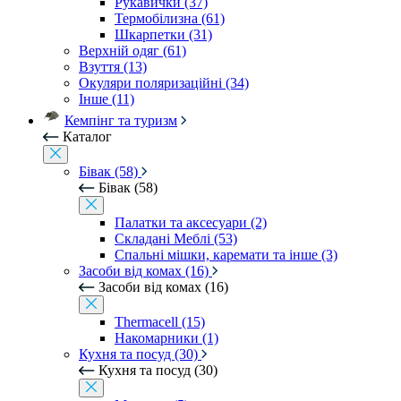
Рукавички (37)
Термобілизна (61)
Шкарпетки (31)
Верхній одяг (61)
Взуття (13)
Окуляри поляризаційні (34)
Інше (11)
Кемпінг та туризм
Каталог
Бівак (58)
Бівак (58)
Палатки та аксесуари (2)
Складані Меблі (53)
Спальні мішки, каремати та інше (3)
Засоби від комах (16)
Засоби від комах (16)
Thermacell (15)
Накомарники (1)
Кухня та посуд (30)
Кухня та посуд (30)