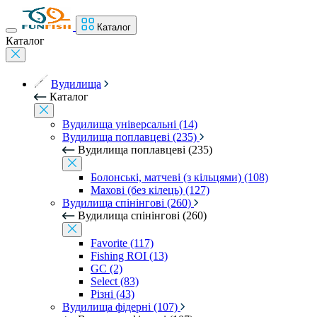
Каталог
Каталог
Вудилища
Каталог
Вудилища універсальні (14)
Вудилища поплавцеві (235)
Вудилища поплавцеві (235)
Болонські, матчеві (з кільцями) (108)
Махові (без кілець) (127)
Вудилища спінінгові (260)
Вудилища спінінгові (260)
Favorite (117)
Fishing ROI (13)
GC (2)
Select (83)
Різні (43)
Вудилища фідерні (107)