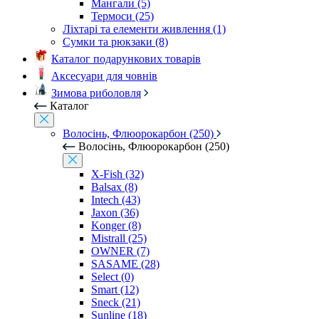
Мангали (5)
Термоси (25)
Ліхтарі та елементи живлення (1)
Сумки та рюкзаки (8)
Каталог подарункових товарів
Аксесуари для човнів
Зимова риболовля
Каталог
Волосінь, Флюорокарбон (250)
Волосінь, Флюорокарбон (250)
X-Fish (32)
Balsax (8)
Intech (43)
Jaxon (36)
Konger (8)
Mistrall (25)
OWNER (7)
SASAME (28)
Select (0)
Smart (12)
Sneck (21)
Sunline (18)