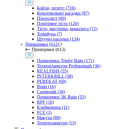
Бойли, пелетс (716)
Консервовані насадки (87)
Пінопласт (69)
Повітряне тісто (120)
Тісто, мастирка, мамалига (72)
Херабуна (7)
Штучні насадки (134)
Прикормки (612)
Прикормки (612)
Прикормки Trinity Baits (171)
Технопланктон Profmontazh (36)
REALFISH (55)
INTERKRILL (58)
PEREKAT (69)
Brain (16)
Carptronik (36)
Прикормки 3K Baits (35)
RPF (16)
Клейковина (11)
FCF (3)
Макуха (89)
Технопланктон (53)