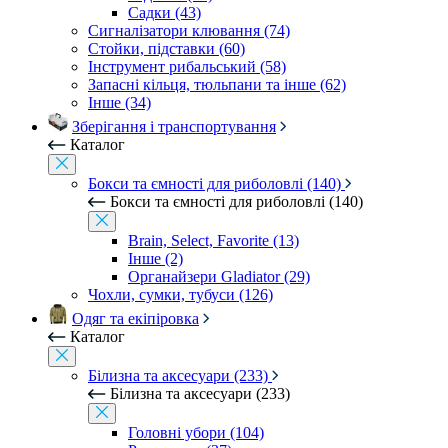
Садки (43)
Сигналізатори клювання (74)
Стойки, підставки (60)
Інструмент рибальський (58)
Запасні кільця, тюльпани та інше (62)
Інше (34)
Зберігання і транспортування
Каталог
Бокси та ємності для риболовлі (140)
Бокси та ємності для риболовлі (140)
Brain, Select, Favorite (13)
Інше (2)
Органайзери Gladiator (29)
Чохли, сумки, тубуси (126)
Одяг та екіпіровка
Каталог
Білизна та аксесуари (233)
Білизна та аксесуари (233)
Головні убори (104)