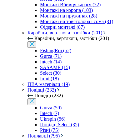
Монтажі Вбивця карася (72)
Монтажі на коропа (103)
Монтажі на пружинах (28)
Монтажі на товстолоба і сома (31)
Фідерні монтажі (87)
Карабіни, вертлюги, застібки (201)
Карабіни, вертлюги, застібки (201)
FishingRoi (52)
Gurza (71)
Intech (14)
SASAME (15)
Select (30)
Інші (18)
ПВА матеріали (19)
Повідці (232)
Повідці (232)
Gurza (59)
Intech (7)
Ukrspin (56)
Повідці Select (35)
Різні (75)
Поплавці (795)