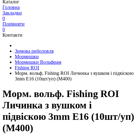
Каталог
Головна
Закладки
0
Порівняти
0
Контакти
Зимова риболовля
Мормишки
Мормишки Вольфрам
Fishing ROI
Морм. вольф. Fishing ROI Личинка з вушком і підвіскою
3mm E16 (10шт/уп) (M400)
Морм. вольф. Fishing ROI
Личинка з вушком і
підвіскою 3mm E16 (10шт/уп)
(M400)