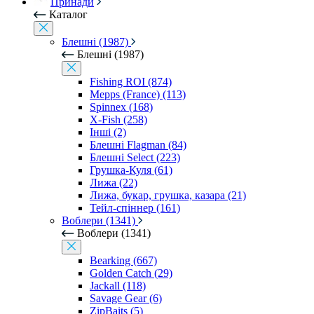
Принади
Каталог
Блешні (1987)
Блешні (1987)
Fishing ROI (874)
Mepps (France) (113)
Spinnex (168)
X-Fish (258)
Інші (2)
Блешні Flagman (84)
Блешні Select (223)
Грушка-Куля (61)
Лижа (22)
Лижа, букар, грушка, казара (21)
Тейл-спіннер (161)
Воблери (1341)
Воблери (1341)
Bearking (667)
Golden Catch (29)
Jackall (118)
Savage Gear (6)
ZipBaits (5)