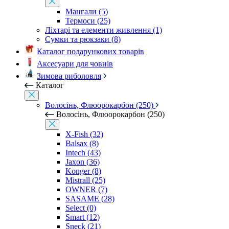
Мангали (5)
Термоси (25)
Ліхтарі та елементи живлення (1)
Сумки та рюкзаки (8)
Каталог подарункових товарів
Аксесуари для човнів
Зимова риболовля
Каталог
Волосінь, Флюорокарбон (250)
Волосінь, Флюорокарбон (250)
X-Fish (32)
Balsax (8)
Intech (43)
Jaxon (36)
Konger (8)
Mistrall (25)
OWNER (7)
SASAME (28)
Select (0)
Smart (12)
Sneck (21)