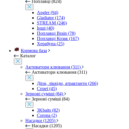
Поплавці (824)
Angler (94)
Gladiator (174)
STREAM (246)
Інші (40)
Поплавці Brain (78)
Поплавці Козак (167)
Херабуна (25)
Кормова база
Каталог
Активатори клювання (311)
Активатори клювання (311)
Діпи, ліквіди, атрактанти (266)
Спреї (45)
Зернові суміші (84)
Зернові суміші (84)
3Kbaits (82)
Corona (2)
Насадки (1205)
Насадки (1205)