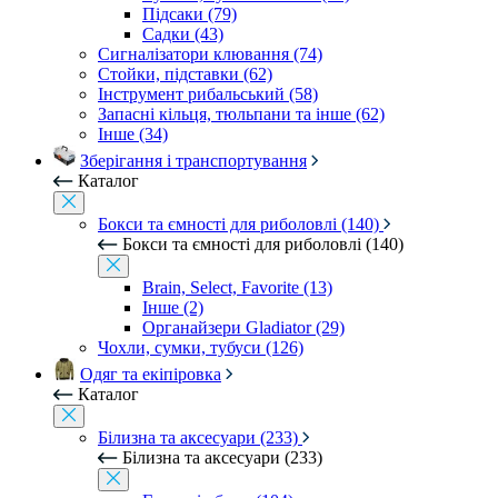
Підсаки (79)
Садки (43)
Сигналізатори клювання (74)
Стойки, підставки (62)
Інструмент рибальський (58)
Запасні кільця, тюльпани та інше (62)
Інше (34)
Зберігання і транспортування
Каталог
Бокси та ємності для риболовлі (140)
Бокси та ємності для риболовлі (140)
Brain, Select, Favorite (13)
Інше (2)
Органайзери Gladiator (29)
Чохли, сумки, тубуси (126)
Одяг та екіпіровка
Каталог
Білизна та аксесуари (233)
Білизна та аксесуари (233)