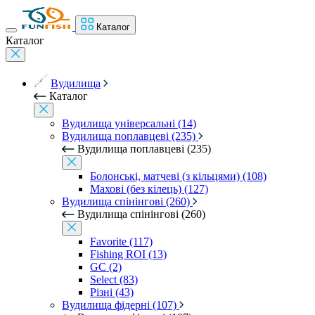
Каталог
Каталог
Вудилища
Каталог
Вудилища універсальні (14)
Вудилища поплавцеві (235)
Вудилища поплавцеві (235)
Болонські, матчеві (з кільцями) (108)
Махові (без кілець) (127)
Вудилища спінінгові (260)
Вудилища спінінгові (260)
Favorite (117)
Fishing ROI (13)
GC (2)
Select (83)
Різні (43)
Вудилища фідерні (107)