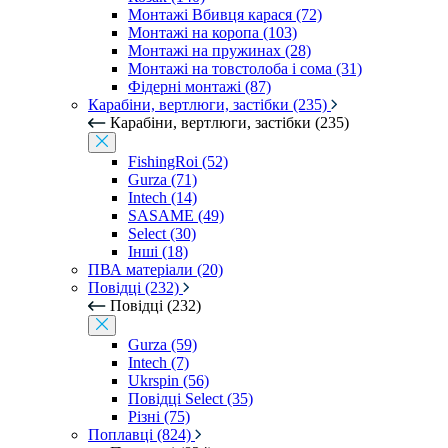
Монтажі Вбивця карася (72)
Монтажі на коропа (103)
Монтажі на пружинах (28)
Монтажі на товстолоба і сома (31)
Фідерні монтажі (87)
Карабіни, вертлюги, застібки (235)
Карабіни, вертлюги, застібки (235)
FishingRoi (52)
Gurza (71)
Intech (14)
SASAME (49)
Select (30)
Інші (18)
ПВА матеріали (20)
Повідці (232)
Повідці (232)
Gurza (59)
Intech (7)
Ukrspin (56)
Повідці Select (35)
Різні (75)
Поплавці (824)