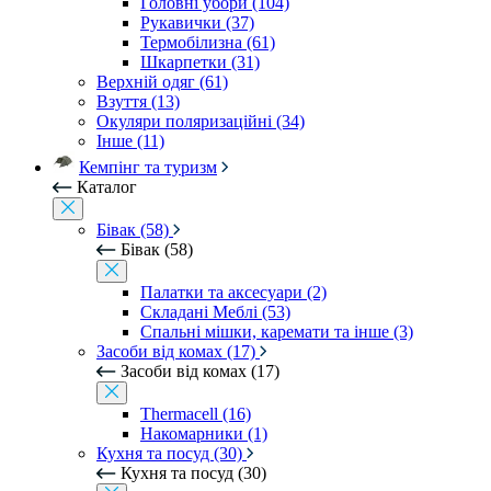
Головні убори (104)
Рукавички (37)
Термобілизна (61)
Шкарпетки (31)
Верхній одяг (61)
Взуття (13)
Окуляри поляризаційні (34)
Інше (11)
Кемпінг та туризм
Каталог
Бівак (58)
Бівак (58)
Палатки та аксесуари (2)
Складані Меблі (53)
Спальні мішки, каремати та інше (3)
Засоби від комах (17)
Засоби від комах (17)
Thermacell (16)
Накомарники (1)
Кухня та посуд (30)
Кухня та посуд (30)