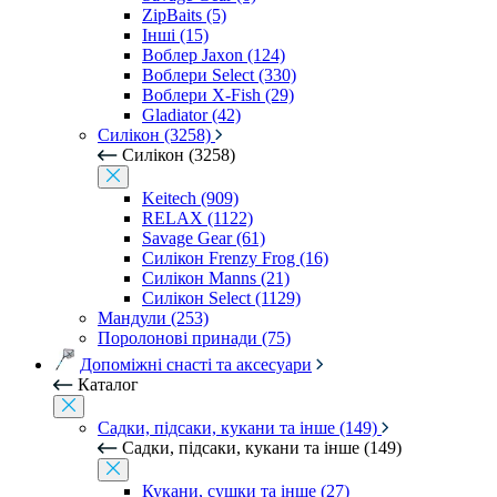
ZipBaits (5)
Інші (15)
Воблер Jaxon (124)
Воблери Select (330)
Воблери X-Fish (29)
Gladiator (42)
Силікон (3258)
Силікон (3258)
Keitech (909)
RELAX (1122)
Savage Gear (61)
Силікон Frenzy Frog (16)
Силікон Manns (21)
Силікон Select (1129)
Мандули (253)
Поролонові принади (75)
Допоміжні снасті та аксесуари
Каталог
Садки, підсаки, кукани та інше (149)
Садки, підсаки, кукани та інше (149)
Кукани, сушки та інше (27)