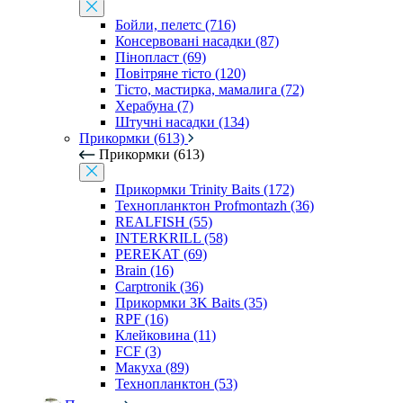
Бойли, пелетс (716)
Консервовані насадки (87)
Пінопласт (69)
Повітряне тісто (120)
Тісто, мастирка, мамалига (72)
Херабуна (7)
Штучні насадки (134)
Прикормки (613)
Прикормки (613)
Прикормки Trinity Baits (172)
Технопланктон Profmontazh (36)
REALFISH (55)
INTERKRILL (58)
PEREKAT (69)
Brain (16)
Carptronik (36)
Прикормки 3K Baits (35)
RPF (16)
Клейковина (11)
FCF (3)
Макуха (89)
Технопланктон (53)