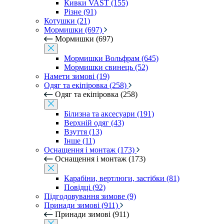
Кивки VAST (155)
Різне (91)
Котушки (21)
Мормишки (697)
Мормишки (697)
Мормишки Вольфрам (645)
Мормишки свинець (52)
Намети зимові (19)
Одяг та екіпіровка (258)
Одяг та екіпіровка (258)
Білизна та аксесуари (191)
Верхній одяг (43)
Взуття (13)
Інше (11)
Оснащення і монтаж (173)
Оснащення і монтаж (173)
Карабіни, вертлюги, застібки (81)
Повідці (92)
Підгодовування зимове (9)
Принади зимові (911)
Принади зимові (911)