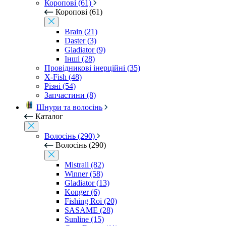
Коропові (61)
Коропові (61)
Brain (21)
Daster (3)
Gladiator (9)
Інші (28)
Провідникові інерційні (35)
X-Fish (48)
Різні (54)
Запчастини (8)
Шнури та волосінь
Каталог
Волосінь (290)
Волосінь (290)
Mistrall (82)
Winner (58)
Gladiator (13)
Konger (6)
Fishing Roi (20)
SASAME (28)
Sunline (15)