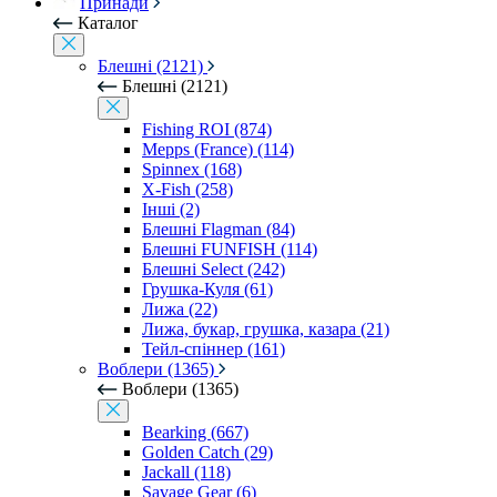
Принади
Каталог
Блешні (2121)
Блешні (2121)
Fishing ROI (874)
Mepps (France) (114)
Spinnex (168)
X-Fish (258)
Інші (2)
Блешні Flagman (84)
Блешні FUNFISH (114)
Блешні Select (242)
Грушка-Куля (61)
Лижа (22)
Лижа, букар, грушка, казара (21)
Тейл-спіннер (161)
Воблери (1365)
Воблери (1365)
Bearking (667)
Golden Catch (29)
Jackall (118)
Savage Gear (6)