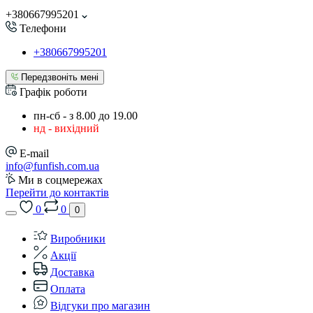
+380667995201
Телефони
+380667995201
Передзвоніть мені
Графік роботи
пн-сб - з 8.00 до 19.00
нд - вихідний
E-mail
info@funfish.com.ua
Ми в соцмережах
Перейти до контактів
0
0
0
Виробники
Акції
Доставка
Оплата
Відгуки про магазин