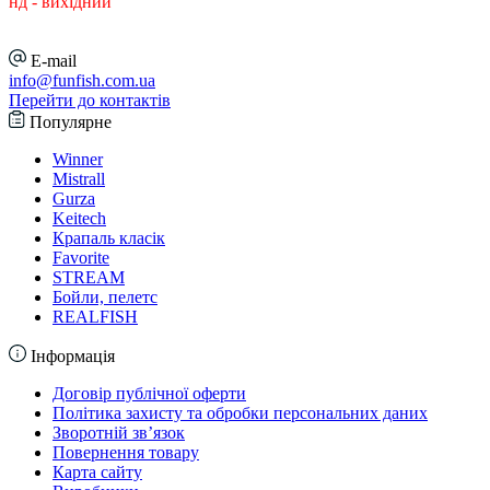
нд - вихідний
E-mail
info@funfish.com.ua
Перейти до контактів
Популярне
Winner
Mistrall
Gurza
Keitech
Крапаль класік
Favorite
STREAM
Бойли, пелетс
REALFISH
Інформація
Договір публічної оферти
Політика захисту та обробки персональних даних
Зворотній зв’язок
Повернення товару
Карта сайту