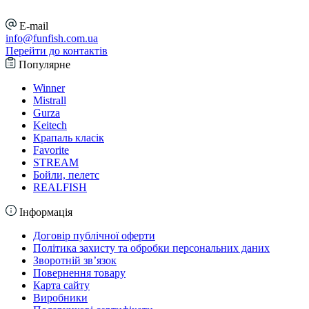
E-mail
info@funfish.com.ua
Перейти до контактів
Популярне
Winner
Mistrall
Gurza
Keitech
Крапаль класік
Favorite
STREAM
Бойли, пелетс
REALFISH
Інформація
Договір публічної оферти
Політика захисту та обробки персональних даних
Зворотній зв’язок
Повернення товару
Карта сайту
Виробники