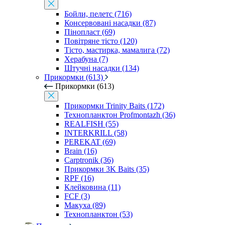
Бойли, пелетс (716)
Консервовані насадки (87)
Пінопласт (69)
Повітряне тісто (120)
Тісто, мастирка, мамалига (72)
Херабуна (7)
Штучні насадки (134)
Прикормки (613)
Прикормки (613)
Прикормки Trinity Baits (172)
Технопланктон Profmontazh (36)
REALFISH (55)
INTERKRILL (58)
PEREKAT (69)
Brain (16)
Carptronik (36)
Прикормки 3K Baits (35)
RPF (16)
Клейковина (11)
FCF (3)
Макуха (89)
Технопланктон (53)