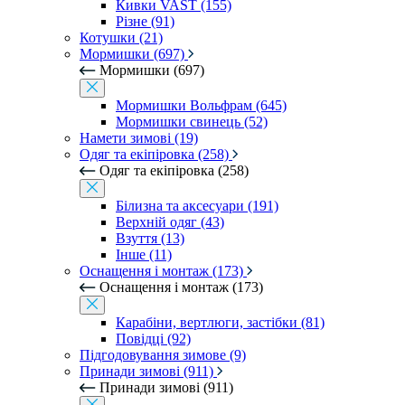
Кивки VAST (155)
Різне (91)
Котушки (21)
Мормишки (697)
Мормишки (697)
Мормишки Вольфрам (645)
Мормишки свинець (52)
Намети зимові (19)
Одяг та екіпіровка (258)
Одяг та екіпіровка (258)
Білизна та аксесуари (191)
Верхній одяг (43)
Взуття (13)
Інше (11)
Оснащення і монтаж (173)
Оснащення і монтаж (173)
Карабіни, вертлюги, застібки (81)
Повідці (92)
Підгодовування зимове (9)
Принади зимові (911)
Принади зимові (911)