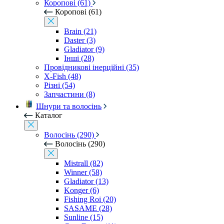
Коропові (61)
Коропові (61)
Brain (21)
Daster (3)
Gladiator (9)
Інші (28)
Провідникові інерційні (35)
X-Fish (48)
Різні (54)
Запчастини (8)
Шнури та волосінь
Каталог
Волосінь (290)
Волосінь (290)
Mistrall (82)
Winner (58)
Gladiator (13)
Konger (6)
Fishing Roi (20)
SASAME (28)
Sunline (15)