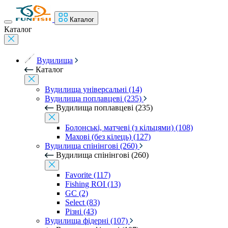
Каталог
Каталог
Вудилища
Каталог
Вудилища універсальні (14)
Вудилища поплавцеві (235)
Вудилища поплавцеві (235)
Болонські, матчеві (з кільцями) (108)
Махові (без кілець) (127)
Вудилища спінінгові (260)
Вудилища спінінгові (260)
Favorite (117)
Fishing ROI (13)
GC (2)
Select (83)
Різні (43)
Вудилища фідерні (107)