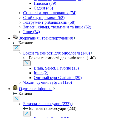
Підсаки (79)
Садки (43)
Сигналізатори клювання (74)
Стойки, підставки (62)
Інструмент рибальський (58)
Запасні кільця, тюльпани та інше (62)
Інше (34)
Зберігання і транспортування
Каталог
Бокси та ємності для риболовлі (140)
Бокси та ємності для риболовлі (140)
Brain, Select, Favorite (13)
Інше (2)
Органайзери Gladiator (29)
Чохли, сумки, тубуси (126)
Одяг та екіпіровка
Каталог
Білизна та аксесуари (233)
Білизна та аксесуари (233)