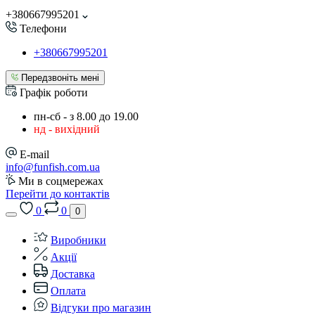
+380667995201
Телефони
+380667995201
Передзвоніть мені
Графік роботи
пн-сб - з 8.00 до 19.00
нд - вихідний
E-mail
info@funfish.com.ua
Ми в соцмережах
Перейти до контактів
0
0
0
Виробники
Акції
Доставка
Оплата
Відгуки про магазин