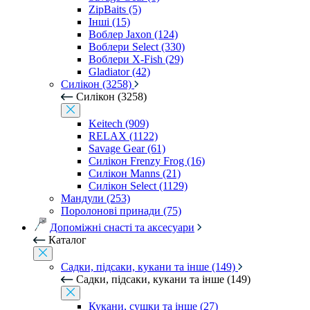
ZipBaits (5)
Інші (15)
Воблер Jaxon (124)
Воблери Select (330)
Воблери X-Fish (29)
Gladiator (42)
Силікон (3258)
Силікон (3258)
Keitech (909)
RELAX (1122)
Savage Gear (61)
Силікон Frenzy Frog (16)
Силікон Manns (21)
Силікон Select (1129)
Мандули (253)
Поролонові принади (75)
Допоміжні снасті та аксесуари
Каталог
Садки, підсаки, кукани та інше (149)
Садки, підсаки, кукани та інше (149)
Кукани, сушки та інше (27)