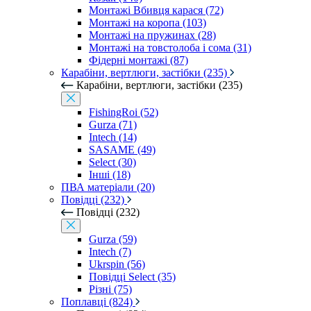
Монтажі Вбивця карася (72)
Монтажі на коропа (103)
Монтажі на пружинах (28)
Монтажі на товстолоба і сома (31)
Фідерні монтажі (87)
Карабіни, вертлюги, застібки (235)
Карабіни, вертлюги, застібки (235)
FishingRoi (52)
Gurza (71)
Intech (14)
SASAME (49)
Select (30)
Інші (18)
ПВА матеріали (20)
Повідці (232)
Повідці (232)
Gurza (59)
Intech (7)
Ukrspin (56)
Повідці Select (35)
Різні (75)
Поплавці (824)