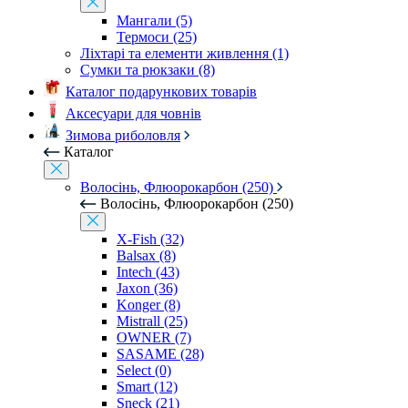
Мангали (5)
Термоси (25)
Ліхтарі та елементи живлення (1)
Сумки та рюкзаки (8)
Каталог подарункових товарів
Аксесуари для човнів
Зимова риболовля
Каталог
Волосінь, Флюорокарбон (250)
Волосінь, Флюорокарбон (250)
X-Fish (32)
Balsax (8)
Intech (43)
Jaxon (36)
Konger (8)
Mistrall (25)
OWNER (7)
SASAME (28)
Select (0)
Smart (12)
Sneck (21)