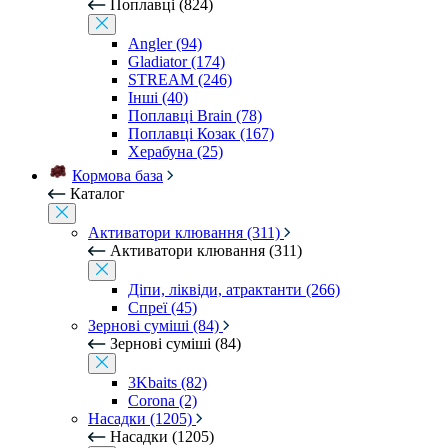
Поплавці (824)
Angler (94)
Gladiator (174)
STREAM (246)
Інші (40)
Поплавці Brain (78)
Поплавці Козак (167)
Херабуна (25)
Кормова база
Каталог
Активатори клювання (311)
Активатори клювання (311)
Діпи, ліквіди, атрактанти (266)
Спреї (45)
Зернові суміші (84)
Зернові суміші (84)
3Kbaits (82)
Corona (2)
Насадки (1205)
Насадки (1205)