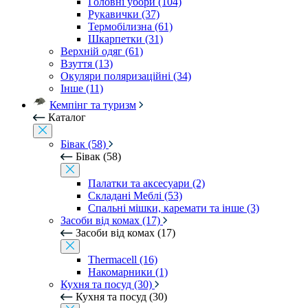
Головні убори (104)
Рукавички (37)
Термобілизна (61)
Шкарпетки (31)
Верхній одяг (61)
Взуття (13)
Окуляри поляризаційні (34)
Інше (11)
Кемпінг та туризм
Каталог
Бівак (58)
Бівак (58)
Палатки та аксесуари (2)
Складані Меблі (53)
Спальні мішки, каремати та інше (3)
Засоби від комах (17)
Засоби від комах (17)
Thermacell (16)
Накомарники (1)
Кухня та посуд (30)
Кухня та посуд (30)