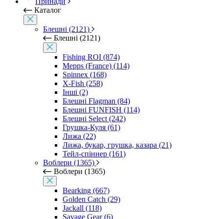
Принади
Каталог
Блешні (2121)
Блешні (2121)
Fishing ROI (874)
Mepps (France) (114)
Spinnex (168)
X-Fish (258)
Інші (2)
Блешні Flagman (84)
Блешні FUNFISH (114)
Блешні Select (242)
Грушка-Куля (61)
Лижа (22)
Лижа, букар, грушка, казара (21)
Тейл-спіннер (161)
Воблери (1365)
Воблери (1365)
Bearking (667)
Golden Catch (29)
Jackall (118)
Savage Gear (6)