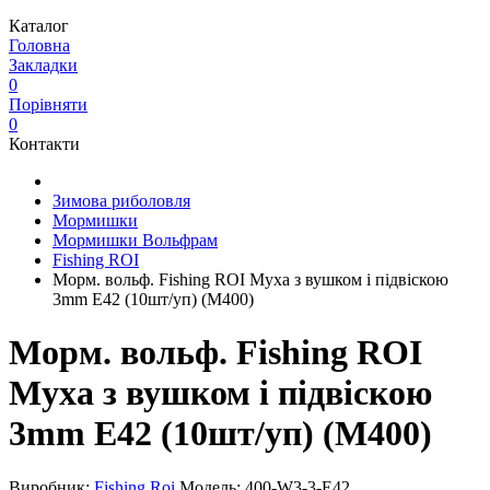
Каталог
Головна
Закладки
0
Порівняти
0
Контакти
Зимова риболовля
Мормишки
Мормишки Вольфрам
Fishing ROI
Морм. вольф. Fishing ROI Муха з вушком і підвіскою
3mm E42 (10шт/уп) (M400)
Морм. вольф. Fishing ROI
Муха з вушком і підвіскою
3mm E42 (10шт/уп) (M400)
Виробник:
Fishing Roi
Модель:
400-W3-3-E42