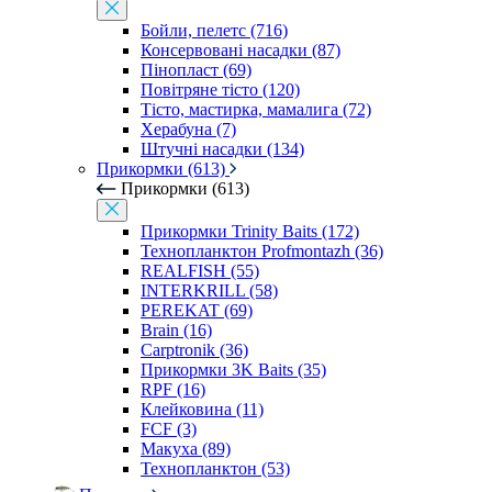
Бойли, пелетс (716)
Консервовані насадки (87)
Пінопласт (69)
Повітряне тісто (120)
Тісто, мастирка, мамалига (72)
Херабуна (7)
Штучні насадки (134)
Прикормки (613)
Прикормки (613)
Прикормки Trinity Baits (172)
Технопланктон Profmontazh (36)
REALFISH (55)
INTERKRILL (58)
PEREKAT (69)
Brain (16)
Carptronik (36)
Прикормки 3K Baits (35)
RPF (16)
Клейковина (11)
FCF (3)
Макуха (89)
Технопланктон (53)