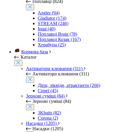
Поплавці (824)
Angler (94)
Gladiator (174)
STREAM (246)
Інші (40)
Поплавці Brain (78)
Поплавці Козак (167)
Херабуна (25)
Кормова база
Каталог
Активатори клювання (311)
Активатори клювання (311)
Діпи, ліквіди, атрактанти (266)
Спреї (45)
Зернові суміші (84)
Зернові суміші (84)
3Kbaits (82)
Corona (2)
Насадки (1205)
Насадки (1205)