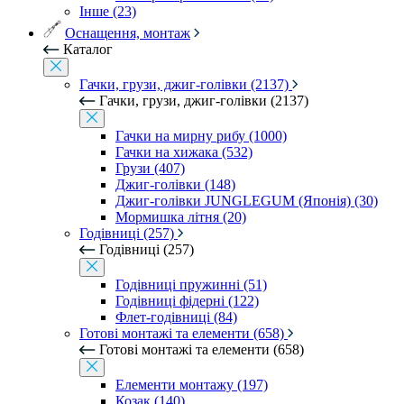
Інше (23)
Оснащення, монтаж
Каталог
Гачки, грузи, джиг-голівки (2137)
Гачки, грузи, джиг-голівки (2137)
Гачки на мирну рибу (1000)
Гачки на хижака (532)
Грузи (407)
Джиг-голівки (148)
Джиг-голівки JUNGLEGUM (Японія) (30)
Мормишка літня (20)
Годівниці (257)
Годівниці (257)
Годівниці пружинні (51)
Годівниці фідерні (122)
Флет-годівниці (84)
Готові монтажі та елементи (658)
Готові монтажі та елементи (658)
Елементи монтажу (197)
Козак (140)