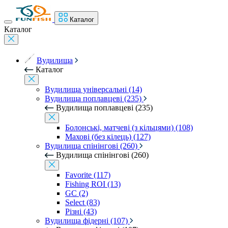
Каталог
Каталог
Вудилища
Каталог
Вудилища універсальні (14)
Вудилища поплавцеві (235)
Вудилища поплавцеві (235)
Болонські, матчеві (з кільцями) (108)
Махові (без кілець) (127)
Вудилища спінінгові (260)
Вудилища спінінгові (260)
Favorite (117)
Fishing ROI (13)
GC (2)
Select (83)
Різні (43)
Вудилища фідерні (107)