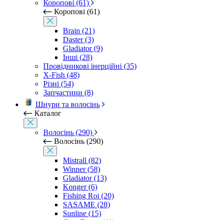
Коропові (61)
Коропові (61)
Brain (21)
Daster (3)
Gladiator (9)
Інші (28)
Провідникові інерційні (35)
X-Fish (48)
Різні (54)
Запчастини (8)
Шнури та волосінь
Каталог
Волосінь (290)
Волосінь (290)
Mistrall (82)
Winner (58)
Gladiator (13)
Konger (6)
Fishing Roi (20)
SASAME (28)
Sunline (15)