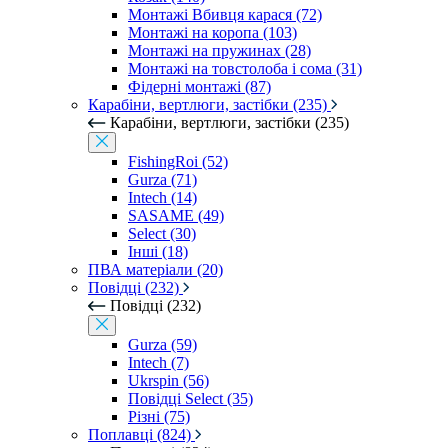
Монтажі Вбивця карася (72)
Монтажі на коропа (103)
Монтажі на пружинах (28)
Монтажі на товстолоба і сома (31)
Фідерні монтажі (87)
Карабіни, вертлюги, застібки (235)
Карабіни, вертлюги, застібки (235)
FishingRoi (52)
Gurza (71)
Intech (14)
SASAME (49)
Select (30)
Інші (18)
ПВА матеріали (20)
Повідці (232)
Повідці (232)
Gurza (59)
Intech (7)
Ukrspin (56)
Повідці Select (35)
Різні (75)
Поплавці (824)