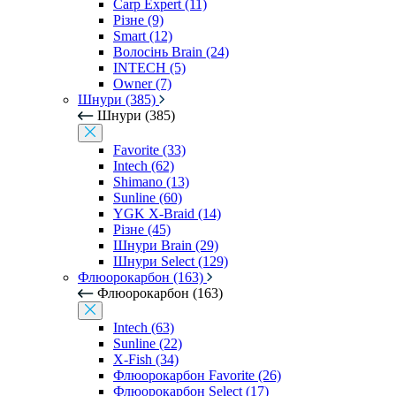
Carp Expert (11)
Різне (9)
Smart (12)
Волосінь Brain (24)
INTECH (5)
Owner (7)
Шнури (385)
Шнури (385)
Favorite (33)
Intech (62)
Shimano (13)
Sunline (60)
YGK X-Braid (14)
Різне (45)
Шнури Brain (29)
Шнури Select (129)
Флюорокарбон (163)
Флюорокарбон (163)
Intech (63)
Sunline (22)
X-Fish (34)
Флюорокарбон Favorite (26)
Флюорокарбон Select (17)