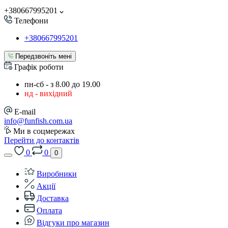
+380667995201
Телефони
+380667995201
Передзвоніть мені
Графік роботи
пн-сб - з 8.00 до 19.00
нд - вихідний
E-mail
info@funfish.com.ua
Ми в соцмережах
Перейти до контактів
0
0
0
Виробники
Акції
Доставка
Оплата
Відгуки про магазин