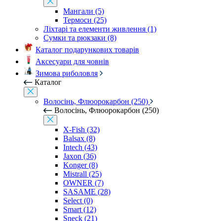
Мангали (5)
Термоси (25)
Ліхтарі та елементи живлення (1)
Сумки та рюкзаки (8)
Каталог подарункових товарів
Аксесуари для човнів
Зимова риболовля
Каталог
Волосінь, Флюорокарбон (250)
Волосінь, Флюорокарбон (250)
X-Fish (32)
Balsax (8)
Intech (43)
Jaxon (36)
Konger (8)
Mistrall (25)
OWNER (7)
SASAME (28)
Select (0)
Smart (12)
Sneck (21)