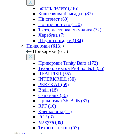
Бойли, пелетс (716)
Консервовані насадки (87)
Пінопласт (69)
Повітряне тісто (120)
Тісто, мастирка, мамалига (72)
Херабуна (7)
Штучні насадки (134)
Прикормки (613)
Прикормки (613)
Прикормки Trinity Baits (172)
Технопланктон Profmontazh (36)
REALFISH (55)
INTERKRILL (58)
PEREKAT (69)
Brain (16)
Carptronik (36)
Прикормки 3K Baits (35)
RPF (16)
Клейковина (11)
FCF (3)
Макуха (89)
Технопланктон (53)