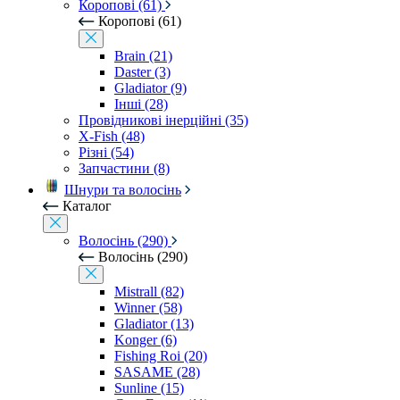
Коропові (61)
Коропові (61)
Brain (21)
Daster (3)
Gladiator (9)
Інші (28)
Провідникові інерційні (35)
X-Fish (48)
Різні (54)
Запчастини (8)
Шнури та волосінь
Каталог
Волосінь (290)
Волосінь (290)
Mistrall (82)
Winner (58)
Gladiator (13)
Konger (6)
Fishing Roi (20)
SASAME (28)
Sunline (15)