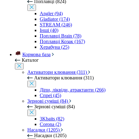
Поплавці (824)
Angler (94)
Gladiator (174)
STREAM (246)
Інші (40)
Поплавці Brain (78)
Поплавці Козак (167)
Херабуна (25)
Кормова база
Каталог
Активатори клювання (311)
Активатори клювання (311)
Діпи, ліквіди, атрактанти (266)
Спреї (45)
Зернові суміші (84)
Зернові суміші (84)
3Kbaits (82)
Corona (2)
Насадки (1205)
Насадки (1205)