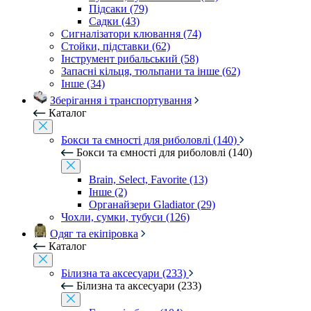
Підсаки (79)
Садки (43)
Сигналізатори клювання (74)
Стойки, підставки (62)
Інструмент рибальський (58)
Запасні кільця, тюльпани та інше (62)
Інше (34)
Зберігання і транспортування
Каталог
Бокси та ємності для риболовлі (140)
Бокси та ємності для риболовлі (140)
Brain, Select, Favorite (13)
Інше (2)
Органайзери Gladiator (29)
Чохли, сумки, тубуси (126)
Одяг та екіпіровка
Каталог
Білизна та аксесуари (233)
Білизна та аксесуари (233)