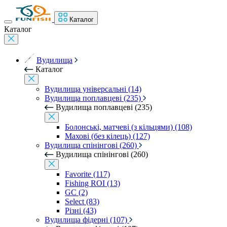
Каталог
Каталог
Вудилища
Каталог
Вудилища універсальні (14)
Вудилища поплавцеві (235)
Вудилища поплавцеві (235)
Болонські, матчеві (з кільцями) (108)
Махові (без кілець) (127)
Вудилища спінінгові (260)
Вудилища спінінгові (260)
Favorite (117)
Fishing ROI (13)
GC (2)
Select (83)
Різні (43)
Вудилища фідерні (107)