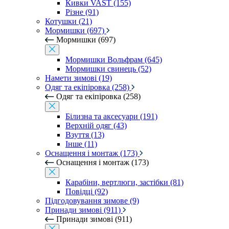
Кивки VAST (155)
Різне (91)
Котушки (21)
Мормишки (697)
Мормишки (697)
Мормишки Вольфрам (645)
Мормишки свинець (52)
Намети зимові (19)
Одяг та екіпіровка (258)
Одяг та екіпіровка (258)
Білизна та аксесуари (191)
Верхній одяг (43)
Взуття (13)
Інше (11)
Оснащення і монтаж (173)
Оснащення і монтаж (173)
Карабіни, вертлюги, застібки (81)
Повідці (92)
Підгодовування зимове (9)
Принади зимові (911)
Принади зимові (911)