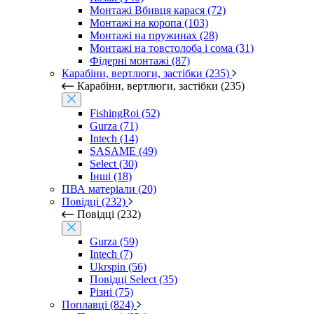
Монтажі Вбивця карася (72)
Монтажі на коропа (103)
Монтажі на пружинах (28)
Монтажі на товстолоба і сома (31)
Фідерні монтажі (87)
Карабіни, вертлюги, застібки (235)
Карабіни, вертлюги, застібки (235)
FishingRoi (52)
Gurza (71)
Intech (14)
SASAME (49)
Select (30)
Інші (18)
ПВА матеріали (20)
Повідці (232)
Повідці (232)
Gurza (59)
Intech (7)
Ukrspin (56)
Повідці Select (35)
Різні (75)
Поплавці (824)