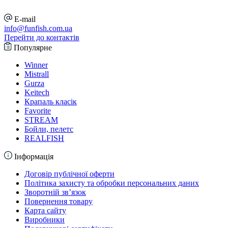
E-mail
info@funfish.com.ua
Перейти до контактів
Популярне
Winner
Mistrall
Gurza
Keitech
Крапаль класік
Favorite
STREAM
Бойли, пелетс
REALFISH
Інформація
Договір публічної оферти
Політика захисту та обробки персональних даних
Зворотній зв’язок
Повернення товару
Карта сайту
Виробники