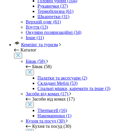
Головні убори (104)
Рукавички (37)
Термобілизна (61)
Шкарпетки (31)
Верхній одяг (61)
Взуття (13)
Окуляри поляризаційні (34)
Інше (11)
Кемпінг та туризм
Каталог
Бівак (58)
Бівак (58)
Палатки та аксесуари (2)
Складані Меблі (53)
Спальні мішки, каремати та інше (3)
Засоби від комах (17)
Засоби від комах (17)
Thermacell (16)
Накомарники (1)
Кухня та посуд (30)
Кухня та посуд (30)