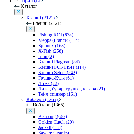
Принади
Каталог
Блешні (2121)
Блешні (2121)
Fishing ROI (874)
Mepps (France) (114)
Spinnex (168)
X-Fish (258)
Інші (2)
Блешні Flagman (84)
Блешні FUNFISH (114)
Блешні Select (242)
Грушка-Куля (61)
Лижа (22)
Лижа, букар, грушка, казара (21)
Тейл-спіннер (161)
Воблери (1365)
Воблери (1365)
Bearking (667)
Golden Catch (29)
Jackall (118)
Savage Gear (6)