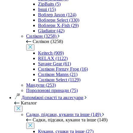
ZipBaits (5)
Інші (15)
Воблер Jaxon (124)
Воблери Select (330)
Воблери X-Fish (29)
Gladiator (42)
Силікон (3258)
Силікон (3258)
Keitech (909)
RELAX (1122)
Savage Gear (61)
Силікон Frenzy Frog (16)
Силікон Manns (21)
Силікон Select (1129)
Мандули (253)
Поролонові принади (75)
Допоміжні снасті та аксесуари
Каталог
Садки, підсаки, кукани та інше (149)
Садки, підсаки, кукани та інше (149)
Кукани, сушки та інше (27)