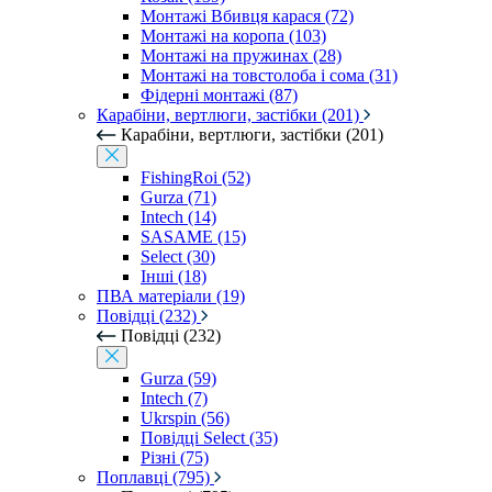
Монтажі Вбивця карася (72)
Монтажі на коропа (103)
Монтажі на пружинах (28)
Монтажі на товстолоба і сома (31)
Фідерні монтажі (87)
Карабіни, вертлюги, застібки (201)
Карабіни, вертлюги, застібки (201)
FishingRoi (52)
Gurza (71)
Intech (14)
SASAME (15)
Select (30)
Інші (18)
ПВА матеріали (19)
Повідці (232)
Повідці (232)
Gurza (59)
Intech (7)
Ukrspin (56)
Повідці Select (35)
Різні (75)
Поплавці (795)