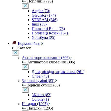
Поплавці (795)
Angler (70)
Gladiator (174)
STREAM (246)
Інші (35)
Поплавці Brain (78)
Поплавці Козак (167)
Херабуна (25)
Кормова база
Каталог
Активатори клювання (306)
Активатори клювання (306)
Діпи, ліквіди, атрактанти (261)
Спреї (45)
Зернові суміші (83)
Зернові суміші (83)
3Kbaits (82)
Corona (1)
Насадки (1205)
Насадки (1205)