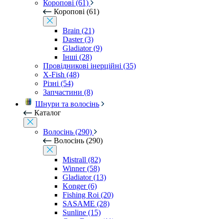
Коропові (61)
Коропові (61)
Brain (21)
Daster (3)
Gladiator (9)
Інші (28)
Провідникові інерційні (35)
X-Fish (48)
Різні (54)
Запчастини (8)
Шнури та волосінь
Каталог
Волосінь (290)
Волосінь (290)
Mistrall (82)
Winner (58)
Gladiator (13)
Konger (6)
Fishing Roi (20)
SASAME (28)
Sunline (15)