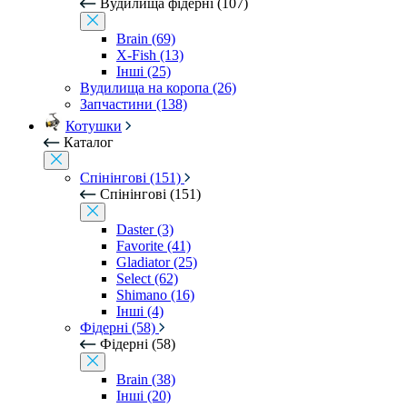
Вудилища фідерні (107)
Brain (69)
X-Fish (13)
Інші (25)
Вудилища на коропа (26)
Запчастини (138)
Котушки
Каталог
Спінінгові (151)
Спінінгові (151)
Daster (3)
Favorite (41)
Gladiator (25)
Select (62)
Shimano (16)
Інші (4)
Фідерні (58)
Фідерні (58)
Brain (38)
Інші (20)