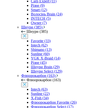
Carp Expert (11)
Різне (9)
Smart (12)
Волосінь Brain (24)
INTECH (5)
Owner (7)
Шнури (385)
Шнури (385)
Favorite (33)
Intech (62)
Shimano (13)
Sunline (60)
YGK X-Braid (14)
Різне (45)
Шнури Brain (29)
Шнури Select (129)
Флюорокарбон (163)
Флюорокарбон (163)
Intech (63)
Sunline (22)
X-Fish (34)
Флюорокарбон Favorite (26)
Флюорокарбон Select (17)