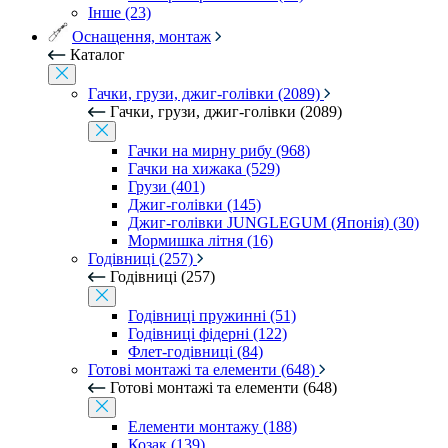
Інше (23)
Оснащення, монтаж
Каталог
Гачки, грузи, джиг-голівки (2089)
Гачки, грузи, джиг-голівки (2089)
Гачки на мирну рибу (968)
Гачки на хижака (529)
Грузи (401)
Джиг-голівки (145)
Джиг-голівки JUNGLEGUM (Японія) (30)
Мормишка літня (16)
Годівниці (257)
Годівниці (257)
Годівниці пружинні (51)
Годівниці фідерні (122)
Флет-годівниці (84)
Готові монтажі та елементи (648)
Готові монтажі та елементи (648)
Елементи монтажу (188)
Козак (139)