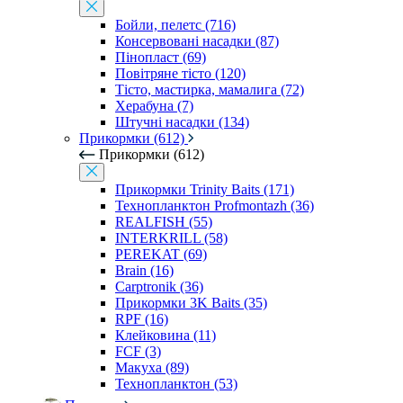
Бойли, пелетс (716)
Консервовані насадки (87)
Пінопласт (69)
Повітряне тісто (120)
Тісто, мастирка, мамалига (72)
Херабуна (7)
Штучні насадки (134)
Прикормки (612)
Прикормки (612)
Прикормки Trinity Baits (171)
Технопланктон Profmontazh (36)
REALFISH (55)
INTERKRILL (58)
PEREKAT (69)
Brain (16)
Carptronik (36)
Прикормки 3K Baits (35)
RPF (16)
Клейковина (11)
FCF (3)
Макуха (89)
Технопланктон (53)