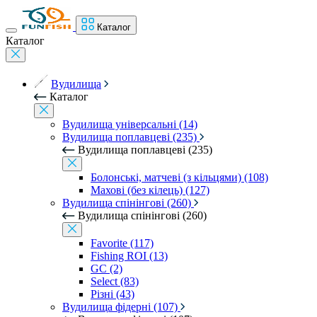
Каталог
Каталог
Вудилища
Каталог
Вудилища універсальні (14)
Вудилища поплавцеві (235)
Вудилища поплавцеві (235)
Болонські, матчеві (з кільцями) (108)
Махові (без кілець) (127)
Вудилища спінінгові (260)
Вудилища спінінгові (260)
Favorite (117)
Fishing ROI (13)
GC (2)
Select (83)
Різні (43)
Вудилища фідерні (107)