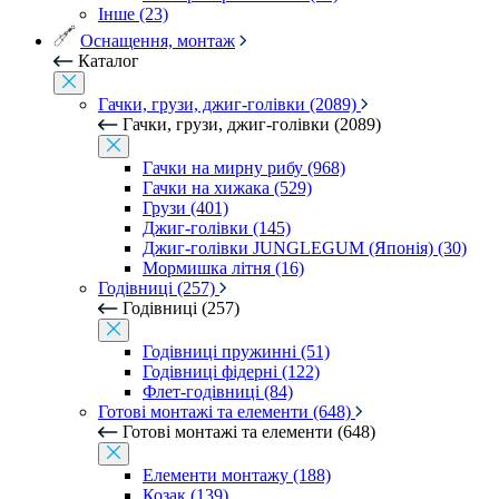
Інше (23)
Оснащення, монтаж
Каталог
Гачки, грузи, джиг-голівки (2089)
Гачки, грузи, джиг-голівки (2089)
Гачки на мирну рибу (968)
Гачки на хижака (529)
Грузи (401)
Джиг-голівки (145)
Джиг-голівки JUNGLEGUM (Японія) (30)
Мормишка літня (16)
Годівниці (257)
Годівниці (257)
Годівниці пружинні (51)
Годівниці фідерні (122)
Флет-годівниці (84)
Готові монтажі та елементи (648)
Готові монтажі та елементи (648)
Елементи монтажу (188)
Козак (139)