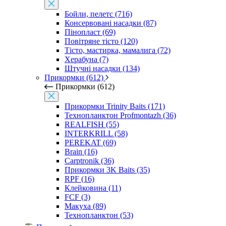
Бойли, пелетс (716)
Консервовані насадки (87)
Пінопласт (69)
Повітряне тісто (120)
Тісто, мастирка, мамалига (72)
Херабуна (7)
Штучні насадки (134)
Прикормки (612)
Прикормки (612)
Прикормки Trinity Baits (171)
Технопланктон Profmontazh (36)
REALFISH (55)
INTERKRILL (58)
PEREKAT (69)
Brain (16)
Carptronik (36)
Прикормки 3K Baits (35)
RPF (16)
Клейковина (11)
FCF (3)
Макуха (89)
Технопланктон (53)