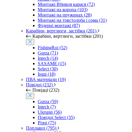
Монтажі Вбивця карася (72)
Монтажі на коропа (103)
Монтажі на пружинах (28)
Монтажі на товстолоба і сома (31)
Фідерні монтажі (87)
Карабіни, вертлюги, застібки (201)
Карабіни, вертлюги, застібки (201)
FishingRoi (52)
Gurza (71)
Intech (14)
SASAME (15)
Select (30)
Інші (18)
ПВА матеріали (19)
Повідці (232)
Повідці (232)
Gurza (59)
Intech (7)
Ukrspin (56)
Повідці Select (35)
Різні (75)
Поплавці (795)