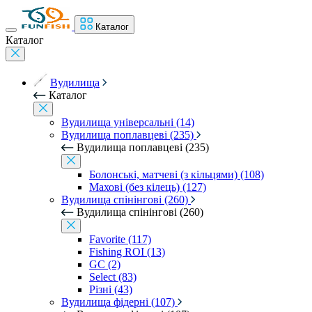
Каталог
Каталог
Вудилища
Каталог
Вудилища універсальні (14)
Вудилища поплавцеві (235)
Вудилища поплавцеві (235)
Болонські, матчеві (з кільцями) (108)
Махові (без кілець) (127)
Вудилища спінінгові (260)
Вудилища спінінгові (260)
Favorite (117)
Fishing ROI (13)
GC (2)
Select (83)
Різні (43)
Вудилища фідерні (107)