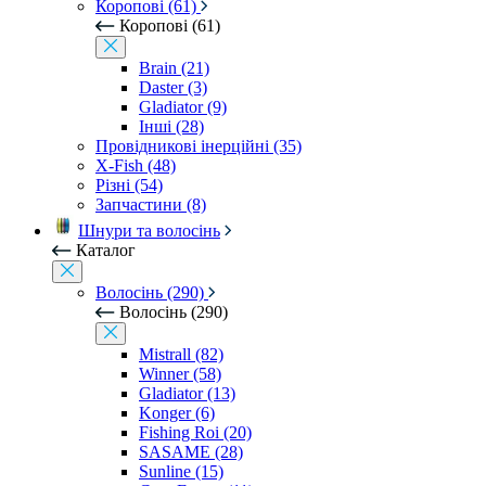
Коропові (61)
Коропові (61)
Brain (21)
Daster (3)
Gladiator (9)
Інші (28)
Провідникові інерційні (35)
X-Fish (48)
Різні (54)
Запчастини (8)
Шнури та волосінь
Каталог
Волосінь (290)
Волосінь (290)
Mistrall (82)
Winner (58)
Gladiator (13)
Konger (6)
Fishing Roi (20)
SASAME (28)
Sunline (15)