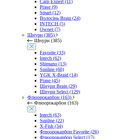
Carp Expert (11)
Різне (9)
Smart (12)
Волосінь Brain (24)
INTECH (5)
Owner (7)
Шнури (385)
Шнури (385)
Favorite (33)
Intech (62)
Shimano (13)
Sunline (60)
YGK X-Braid (14)
Різне (45)
Шнури Brain (29)
Шнури Select (129)
Флюорокарбон (163)
Флюорокарбон (163)
Intech (63)
Sunline (22)
X-Fish (34)
Флюорокарбон Favorite (26)
Флюорокарбон Select (17)