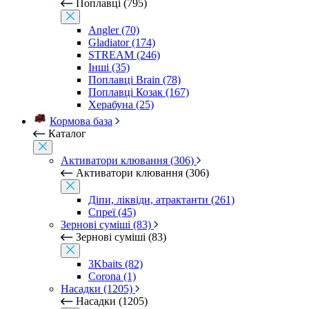
Поплавці (795)
Angler (70)
Gladiator (174)
STREAM (246)
Інші (35)
Поплавці Brain (78)
Поплавці Козак (167)
Херабуна (25)
Кормова база
Каталог
Активатори клювання (306)
Активатори клювання (306)
Діпи, ліквіди, атрактанти (261)
Спреї (45)
Зернові суміші (83)
Зернові суміші (83)
3Kbaits (82)
Corona (1)
Насадки (1205)
Насадки (1205)