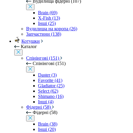
Вудилища фідерні (107)
Brain (69)
X-Fish (13)
Інші (25)
Вудилища на коропа (26)
Запчастини (138)
Котушки
Каталог
Спінінгові (151)
Спінінгові (151)
Daster (3)
Favorite (41)
Gladiator (25)
Select (62)
Shimano (16)
Інші (4)
Фідерні (58)
Фідерні (58)
Brain (38)
Інші (20)