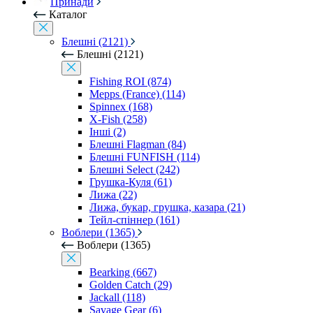
Принади
Каталог
Блешні (2121)
Блешні (2121)
Fishing ROI (874)
Mepps (France) (114)
Spinnex (168)
X-Fish (258)
Інші (2)
Блешні Flagman (84)
Блешні FUNFISH (114)
Блешні Select (242)
Грушка-Куля (61)
Лижа (22)
Лижа, букар, грушка, казара (21)
Тейл-спіннер (161)
Воблери (1365)
Воблери (1365)
Bearking (667)
Golden Catch (29)
Jackall (118)
Savage Gear (6)