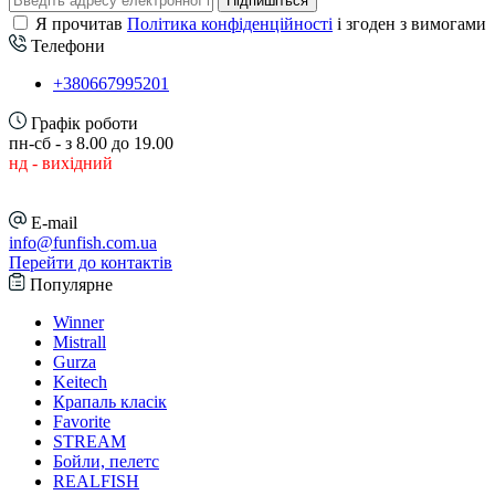
Підпишіться
Я прочитав
Політика конфіденційності
і згоден з вимогами
Телефони
+380667995201
Графік роботи
пн-сб - з 8.00 до 19.00
нд - вихідний
E-mail
info@funfish.com.ua
Перейти до контактів
Популярне
Winner
Mistrall
Gurza
Keitech
Крапаль класік
Favorite
STREAM
Бойли, пелетс
REALFISH