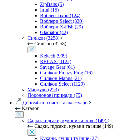
ZipBaits (5)
Інші (15)
Воблер Jaxon (124)
Воблери Select (330)
Воблери X-Fish (29)
Gladiator (42)
Силікон (3258)
Силікон (3258)
Keitech (909)
RELAX (1122)
Savage Gear (61)
Силікон Frenzy Frog (16)
Силікон Manns (21)
Силікон Select (1129)
Мандули (253)
Поролонові принади (75)
Допоміжні снасті та аксесуари
Каталог
Садки, підсаки, кукани та інше (149)
Садки, підсаки, кукани та інше (149)
Кукани, сушки та інше (27)