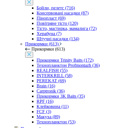
Бойли, пелетс (716)
Консервовані насадки (87)
Пінопласт (69)
Повітряне тісто (120)
Тісто, мастирка, мамалига (72)
Херабуна (7)
Штучні насадки (134)
Прикормки (613)
Прикормки (613)
Прикормки Trinity Baits (172)
Технопланктон Profmontazh (36)
REALFISH (55)
INTERKRILL (58)
PEREKAT (69)
Brain (16)
Carptronik (36)
Прикормки 3K Baits (35)
RPF (16)
Клейковина (11)
FCF (3)
Макуха (89)
Технопланктон (53)