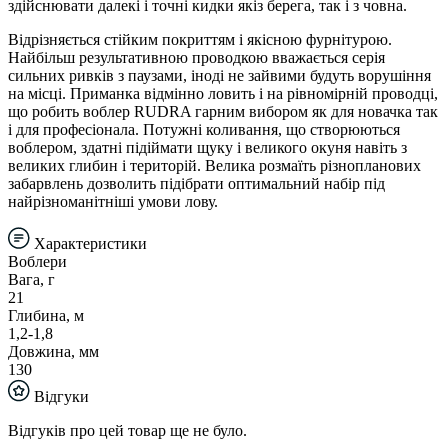
здійснювати далекі і точні кидки якіз берега, так і з човна.
Відрізняється стійким покриттям і якісною фурнітурою.
Найбільш результативною проводкою вважається серія
сильних ривків з паузами, іноді не зайвими будуть ворушіння
на місці. Приманка відмінно ловить і на рівномірній проводці,
що робить воблер RUDRA гарним вибором як для новачка так
і для професіонала. Потужні коливання, що створюються
воблером, здатні підіймати щуку і великого окуня навіть з
великих глибин і територій. Велика розмаїть різнопланових
забарвлень дозволить підібрати оптимальний набір під
найрізноманітніші умови лову.
Характеристики
Воблери
Вага, г
21
Глибина, м
1,2-1,8
Довжина, мм
130
Відгуки
Відгуків про цей товар ще не було.