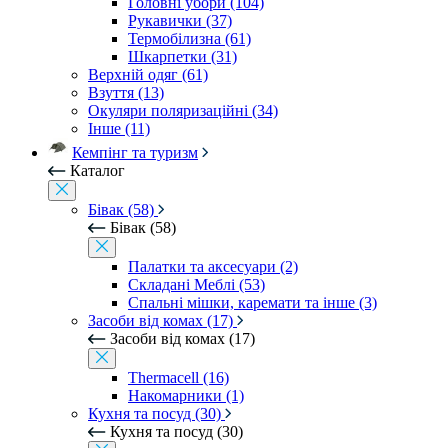
Головні убори (104)
Рукавички (37)
Термобілизна (61)
Шкарпетки (31)
Верхній одяг (61)
Взуття (13)
Окуляри поляризаційні (34)
Інше (11)
Кемпінг та туризм
Каталог
Бівак (58)
Бівак (58)
Палатки та аксесуари (2)
Складані Меблі (53)
Спальні мішки, каремати та інше (3)
Засоби від комах (17)
Засоби від комах (17)
Thermacell (16)
Накомарники (1)
Кухня та посуд (30)
Кухня та посуд (30)