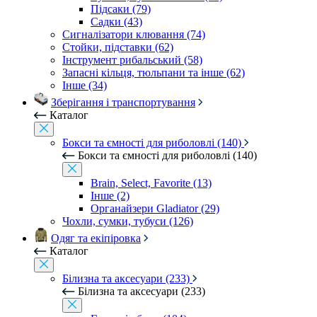
Підсаки (79)
Садки (43)
Сигналізатори клювання (74)
Стойки, підставки (62)
Інструмент рибальський (58)
Запасні кільця, тюльпани та інше (62)
Інше (34)
Зберігання і транспортування
Каталог
Бокси та ємності для риболовлі (140)
Бокси та ємності для риболовлі (140)
Brain, Select, Favorite (13)
Інше (2)
Органайзери Gladiator (29)
Чохли, сумки, тубуси (126)
Одяг та екіпіровка
Каталог
Білизна та аксесуари (233)
Білизна та аксесуари (233)