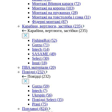
Монтажі Вбивця карася (72)
Монтажі на коропа (103)
Монтажі на пружинах (28)
Монтажі на товстолоба і сома (31)
Фідерні монтажі (87)
Карабіни, вертлюги, застібки (235)
Карабіни, вертлюги, застібки (235)
FishingRoi (52)
Gurza (71)
Intech (14)
SASAME (49)
Select (30)
Інші (18)
ПВА матеріали (20)
Повідці (232)
Повідці (232)
Gurza (59)
Intech (7)
Ukrspin (56)
Повідці Select (35)
Різні (75)
Поплавці (824)