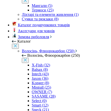
Мангали (5)
Термоси (25)
Ліхтарі та елементи живлення (1)
Сумки та рюкзаки (8)
Каталог подарункових товарів
Аксесуари для човнів
Зимова риболовля
Каталог
Волосінь, Флюорокарбон (250)
Волосінь, Флюорокарбон (250)
X-Fish (32)
Balsax (8)
Intech (43)
Jaxon (36)
Konger (8)
Mistrall (25)
OWNER (7)
SASAME (28)
Select (0)
Smart (12)
Sneck (21)