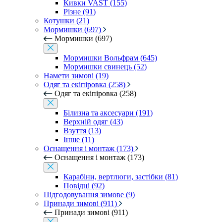
Кивки VAST (155)
Різне (91)
Котушки (21)
Мормишки (697)
Мормишки (697)
Мормишки Вольфрам (645)
Мормишки свинець (52)
Намети зимові (19)
Одяг та екіпіровка (258)
Одяг та екіпіровка (258)
Білизна та аксесуари (191)
Верхній одяг (43)
Взуття (13)
Інше (11)
Оснащення і монтаж (173)
Оснащення і монтаж (173)
Карабіни, вертлюги, застібки (81)
Повідці (92)
Підгодовування зимове (9)
Принади зимові (911)
Принади зимові (911)