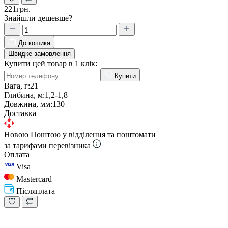
221грн.
Знайшли дешевше?
До кошика
Швидке замовлення
Купити цей товар в 1 клік:
Купити
Вага, г:
21
Глибина, м:
1,2-1,8
Довжина, мм:
130
Доставка
Новою Поштою у відділення та поштомати
за тарифами перевізника
Оплата
Visa
Mastercard
Післяплата