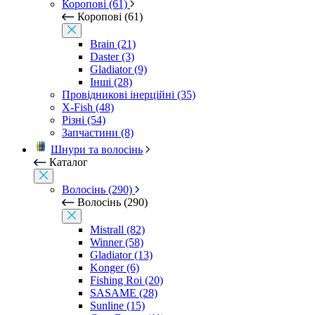
Коропові (61)
Коропові (61)
Brain (21)
Daster (3)
Gladiator (9)
Інші (28)
Провідникові інерційні (35)
X-Fish (48)
Різні (54)
Запчастини (8)
Шнури та волосінь
Каталог
Волосінь (290)
Волосінь (290)
Mistrall (82)
Winner (58)
Gladiator (13)
Konger (6)
Fishing Roi (20)
SASAME (28)
Sunline (15)