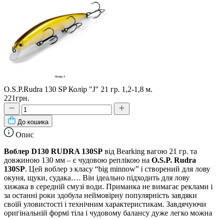
O.S.P.Rudra 130 SP Колір "J" 21 гр. 1,2-1,8 м.
221грн.
До кошика
Опис
Воблер D130 RUDRA 130SP
від Bearking вагою 21 гр. та
довжиною 130 мм – є чудовою реплікою на
O.S.P. Rudra
130SP
. Цей воблер з класу “big minnow” і створений для лову
окуня, щуки, судака…. Він ідеально підходить для лову
хижака в середній смузі води. Приманка не вимагає реклами і
за останні роки здобула неймовірну популярність завдяки
своїй уловистості і технічним характеристикам. Завдячуючи
оригінальній формі тіла і чудовому балансу дуже легко можна