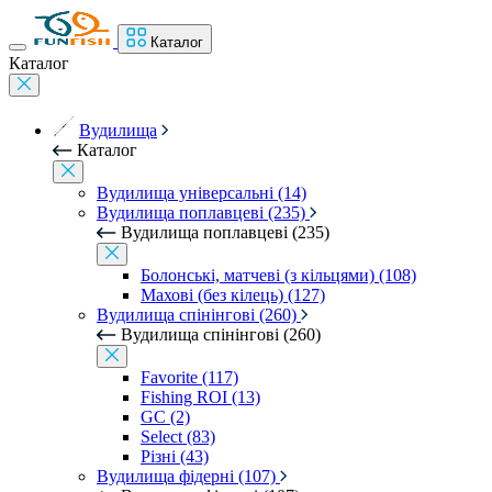
Каталог
Каталог
Вудилища
Каталог
Вудилища універсальні (14)
Вудилища поплавцеві (235)
Вудилища поплавцеві (235)
Болонські, матчеві (з кільцями) (108)
Махові (без кілець) (127)
Вудилища спінінгові (260)
Вудилища спінінгові (260)
Favorite (117)
Fishing ROI (13)
GC (2)
Select (83)
Різні (43)
Вудилища фідерні (107)