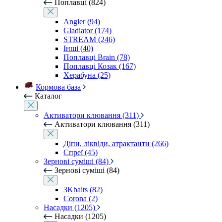
Поплавці (824)
Angler (94)
Gladiator (174)
STREAM (246)
Інші (40)
Поплавці Brain (78)
Поплавці Козак (167)
Херабуна (25)
Кормова база
Каталог
Активатори клювання (311)
Активатори клювання (311)
Діпи, ліквіди, атрактанти (266)
Спреї (45)
Зернові суміші (84)
Зернові суміші (84)
3Kbaits (82)
Corona (2)
Насадки (1205)
Насадки (1205)