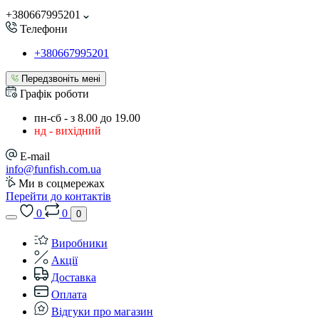
+380667995201
Телефони
+380667995201
Передзвоніть мені
Графік роботи
пн-сб - з 8.00 до 19.00
нд - вихідний
E-mail
info@funfish.com.ua
Ми в соцмережах
Перейти до контактів
0
0
0
Виробники
Акції
Доставка
Оплата
Відгуки про магазин