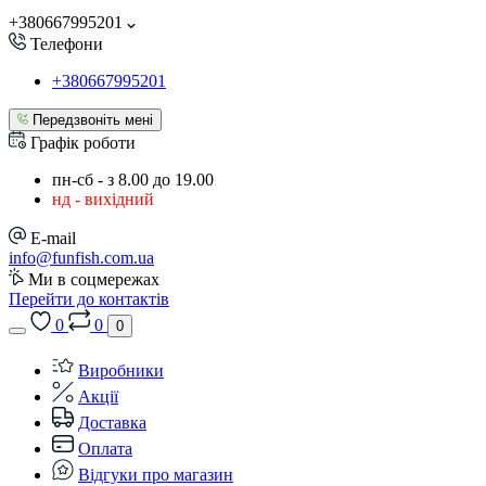
+380667995201
Телефони
+380667995201
Передзвоніть мені
Графік роботи
пн-сб - з 8.00 до 19.00
нд - вихідний
E-mail
info@funfish.com.ua
Ми в соцмережах
Перейти до контактів
0
0
0
Виробники
Акції
Доставка
Оплата
Відгуки про магазин