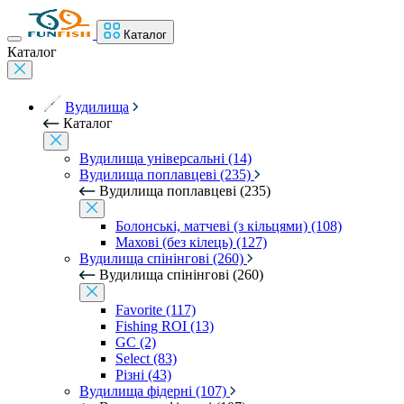
Каталог
Каталог
Вудилища
Каталог
Вудилища універсальні (14)
Вудилища поплавцеві (235)
Вудилища поплавцеві (235)
Болонські, матчеві (з кільцями) (108)
Махові (без кілець) (127)
Вудилища спінінгові (260)
Вудилища спінінгові (260)
Favorite (117)
Fishing ROI (13)
GC (2)
Select (83)
Різні (43)
Вудилища фідерні (107)