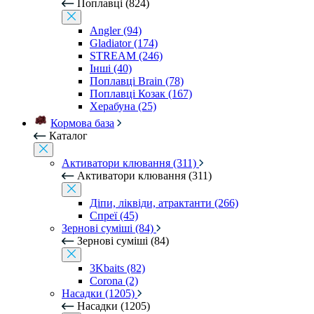
Поплавці (824)
Angler (94)
Gladiator (174)
STREAM (246)
Інші (40)
Поплавці Brain (78)
Поплавці Козак (167)
Херабуна (25)
Кормова база
Каталог
Активатори клювання (311)
Активатори клювання (311)
Діпи, ліквіди, атрактанти (266)
Спреї (45)
Зернові суміші (84)
Зернові суміші (84)
3Kbaits (82)
Corona (2)
Насадки (1205)
Насадки (1205)