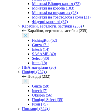
Монтажі Вбивця карася (72)
Монтажі на коропа (103)
Монтажі на пружинах (28)
Монтажі на товстолоба і сома (31)
Фідерні монтажі (87)
Карабіни, вертлюги, застібки (235)
Карабіни, вертлюги, застібки (235)
FishingRoi (52)
Gurza (71)
Intech (14)
SASAME (49)
Select (30)
Інші (18)
ПВА матеріали (20)
Повідці (232)
Повідці (232)
Gurza (59)
Intech (7)
Ukrspin (56)
Повідці Select (35)
Різні (75)
Поплавці (824)