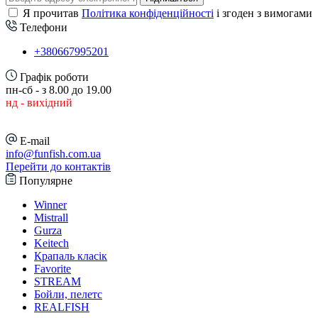
Я прочитав
Політика конфіденційності
і згоден з вимогами
Телефони
+380667995201
Графік роботи
пн-сб - з 8.00 до 19.00
нд - вихідний
E-mail
info@funfish.com.ua
Перейти до контактів
Популярне
Winner
Mistrall
Gurza
Keitech
Крапаль класік
Favorite
STREAM
Бойли, пелетс
REALFISH