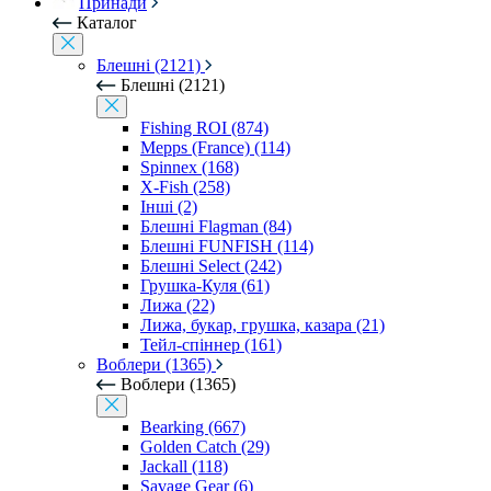
Принади
Каталог
Блешні (2121)
Блешні (2121)
Fishing ROI (874)
Mepps (France) (114)
Spinnex (168)
X-Fish (258)
Інші (2)
Блешні Flagman (84)
Блешні FUNFISH (114)
Блешні Select (242)
Грушка-Куля (61)
Лижа (22)
Лижа, букар, грушка, казара (21)
Тейл-спіннер (161)
Воблери (1365)
Воблери (1365)
Bearking (667)
Golden Catch (29)
Jackall (118)
Savage Gear (6)