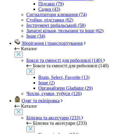
Підсаки (79)
Садки (43)
Сигналізатори клювання (74)
Стойки, підставки (62)
Інструмент рибальський (58)
Запасні кільця, тюльпани та інше (62)
Інше (34)
Зберігання і транспортування
Каталог
Бокси та ємності для риболовлі (140)
Бокси та ємності для риболовлі (140)
Brain, Select, Favorite (13)
Інше (2)
Органайзери Gladiator (29)
Чохли, сумки, тубуси (126)
Одяг та екіпіровка
Каталог
Білизна та аксесуари (233)
Білизна та аксесуари (233)