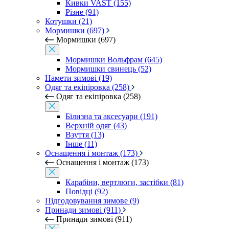
Кивки VAST (155)
Різне (91)
Котушки (21)
Мормишки (697)
Мормишки (697)
Мормишки Вольфрам (645)
Мормишки свинець (52)
Намети зимові (19)
Одяг та екіпіровка (258)
Одяг та екіпіровка (258)
Білизна та аксесуари (191)
Верхній одяг (43)
Взуття (13)
Інше (11)
Оснащення і монтаж (173)
Оснащення і монтаж (173)
Карабіни, вертлюги, застібки (81)
Повідці (92)
Підгодовування зимове (9)
Принади зимові (911)
Принади зимові (911)