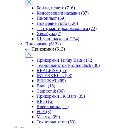
Бойли, пелетс (716)
Консервовані насадки (87)
Пінопласт (69)
Повітряне тісто (120)
Тісто, мастирка, мамалига (72)
Херабуна (7)
Штучні насадки (134)
Прикормки (613)
Прикормки (613)
Прикормки Trinity Baits (172)
Технопланктон Profmontazh (36)
REALFISH (55)
INTERKRILL (58)
PEREKAT (69)
Brain (16)
Carptronik (36)
Прикормки 3K Baits (35)
RPF (16)
Клейковина (11)
FCF (3)
Макуха (89)
Технопланктон (53)