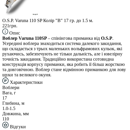
O.S.P. Varuna 110 SP Колір "B" 17 гр. до 1.5 м.
221грн.
Опис
Воблер Varuna 110SP
– спінінгова приманка від
O.S.P
.
Усередині воблера знаходиться система далекого закидання,
що складається з трьох маленьких вольфрамових кульок, які
рухаючись, забезпечують не тільки дальність, але і ювелірну
точність закидання. Традиційно використана сотовидна
конструкція корпусу приманки, яка робить її більш жорсткою
та довговічною. Воблер стане відмінною приманкою для лову
щуки та великого окуня.
Характеристики
Воблери
Вага, г
17
Глибина, м
1.0-1.5
Довжина, мм
110
Відгуки