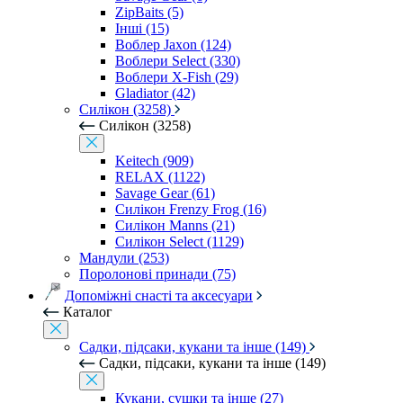
ZipBaits (5)
Інші (15)
Воблер Jaxon (124)
Воблери Select (330)
Воблери X-Fish (29)
Gladiator (42)
Силікон (3258)
Силікон (3258)
Keitech (909)
RELAX (1122)
Savage Gear (61)
Силікон Frenzy Frog (16)
Силікон Manns (21)
Силікон Select (1129)
Мандули (253)
Поролонові принади (75)
Допоміжні снасті та аксесуари
Каталог
Садки, підсаки, кукани та інше (149)
Садки, підсаки, кукани та інше (149)
Кукани, сушки та інше (27)