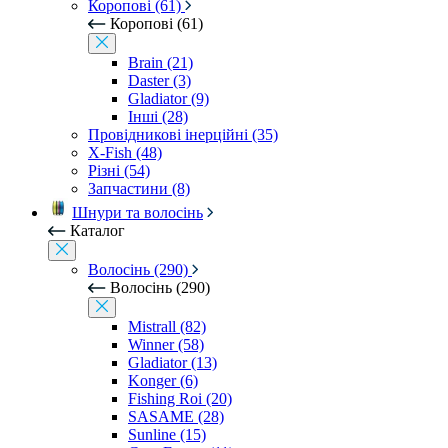
Коропові (61)
Коропові (61)
Brain (21)
Daster (3)
Gladiator (9)
Інші (28)
Провідникові інерційні (35)
X-Fish (48)
Різні (54)
Запчастини (8)
Шнури та волосінь
Каталог
Волосінь (290)
Волосінь (290)
Mistrall (82)
Winner (58)
Gladiator (13)
Konger (6)
Fishing Roi (20)
SASAME (28)
Sunline (15)