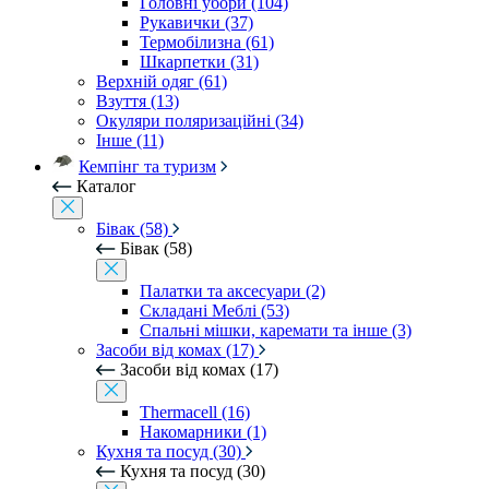
Головні убори (104)
Рукавички (37)
Термобілизна (61)
Шкарпетки (31)
Верхній одяг (61)
Взуття (13)
Окуляри поляризаційні (34)
Інше (11)
Кемпінг та туризм
Каталог
Бівак (58)
Бівак (58)
Палатки та аксесуари (2)
Складані Меблі (53)
Спальні мішки, каремати та інше (3)
Засоби від комах (17)
Засоби від комах (17)
Thermacell (16)
Накомарники (1)
Кухня та посуд (30)
Кухня та посуд (30)