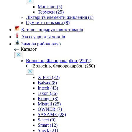
Мангали (5)
Термоси (25)
Ліхтарі та елементи живлення (1)
Сумки та рюкзаки (8)
Каталог подарункових товарів
Аксесуари для човнів
Зимова риболовля
Каталог
Волосінь, Флюорокарбон (250)
Волосінь, Флюорокарбон (250)
X-Fish (32)
Balsax (8)
Intech (43)
Jaxon (36)
Konger (8)
Mistrall (25)
OWNER (7)
SASAME (28)
Select (0)
Smart (12)
Sneck (21)