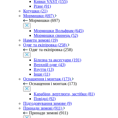
Кивки VAST (155)
Різне (91)
Котушки (21)
Мормишки (697)
Мормишки (697)
Мормишки Вольфрам (645)
Мормишки свинець (52)
Намети зимові (19)
Одяг та екіпіровка (258)
Одяг та екіпіровка (258)
Білизна та аксесуари (191)
Верхній одяг (43)
Взуття (13)
Інше (11)
Оснащення і монтаж (173)
Оснащення і монтаж (173)
Карабіни, вертлюги, застібки (81)
Повідці (92)
Підгодовування зимове (9)
Принади зимові (911)
Принади зимові (911)