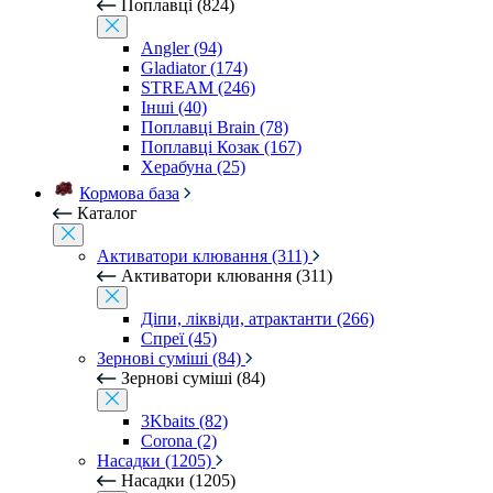
Поплавці (824)
Angler (94)
Gladiator (174)
STREAM (246)
Інші (40)
Поплавці Brain (78)
Поплавці Козак (167)
Херабуна (25)
Кормова база
Каталог
Активатори клювання (311)
Активатори клювання (311)
Діпи, ліквіди, атрактанти (266)
Спреї (45)
Зернові суміші (84)
Зернові суміші (84)
3Kbaits (82)
Corona (2)
Насадки (1205)
Насадки (1205)