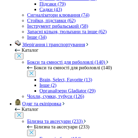
Підсаки (79)
Садки (43)
Сигналізатори клювання (74)
Стойки, підставки (62)
Інструмент рибальський (58)
Запасні кільця, тюльпани та інше (62)
Інше (34)
Зберігання і транспортування
Каталог
Бокси та ємності для риболовлі (140)
Бокси та ємності для риболовлі (140)
Brain, Select, Favorite (13)
Інше (2)
Органайзери Gladiator (29)
Чохли, сумки, тубуси (126)
Одяг та екіпіровка
Каталог
Білизна та аксесуари (233)
Білизна та аксесуари (233)