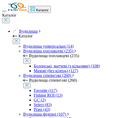
Каталог
Каталог
Вудилища
Каталог
Вудилища універсальні (14)
Вудилища поплавцеві (235)
Вудилища поплавцеві (235)
Болонські, матчеві (з кільцями) (108)
Махові (без кілець) (127)
Вудилища спінінгові (260)
Вудилища спінінгові (260)
Favorite (117)
Fishing ROI (13)
GC (2)
Select (83)
Різні (43)
Вудилища фідерні (107)