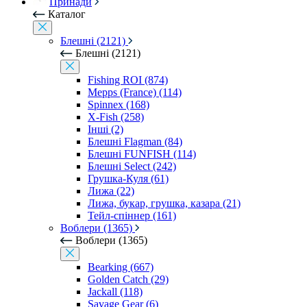
Принади
Каталог
Блешні (2121)
Блешні (2121)
Fishing ROI (874)
Mepps (France) (114)
Spinnex (168)
X-Fish (258)
Інші (2)
Блешні Flagman (84)
Блешні FUNFISH (114)
Блешні Select (242)
Грушка-Куля (61)
Лижа (22)
Лижа, букар, грушка, казара (21)
Тейл-спіннер (161)
Воблери (1365)
Воблери (1365)
Bearking (667)
Golden Catch (29)
Jackall (118)
Savage Gear (6)