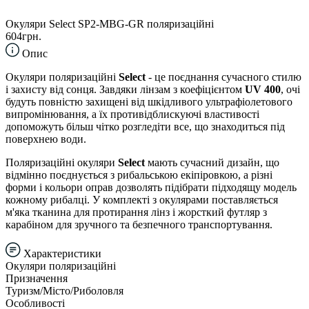
Окуляри Select SP2-MBG-GR поляризаційні
604грн.
Опис
Окуляри поляризаційні
Select
- це поєднання сучасного стилю
і захисту від сонця. Завдяки лінзам з коефіцієнтом
UV 400
, очі
будуть повністю захищені від шкідливого ультрафіолетового
випромінювання, а їх противідблискуючі властивості
допоможуть більш чітко розгледіти все, що знаходиться під
поверхнею води.
Поляризаційні окуляри
Select
мають сучасний дизайн, що
відмінно поєднується з рибальською екіпіровкою, а різні
форми і кольори оправ дозволять підібрати підходящу модель
кожному рибалці. У комплекті з окулярами поставляється
м'яка тканина для протирання лінз і жорсткий футляр з
карабіном для зручного та безпечного транспортування.
Характеристики
Окуляри поляризаційні
Призначення
Туризм/Місто/Риболовля
Особливості