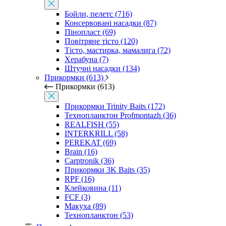
Бойли, пелетс (716)
Консервовані насадки (87)
Пінопласт (69)
Повітряне тісто (120)
Тісто, мастирка, мамалига (72)
Херабуна (7)
Штучні насадки (134)
Прикормки (613)
Прикормки (613)
Прикормки Trinity Baits (172)
Технопланктон Profmontazh (36)
REALFISH (55)
INTERKRILL (58)
PEREKAT (69)
Brain (16)
Carptronik (36)
Прикормки 3K Baits (35)
RPF (16)
Клейковина (11)
FCF (3)
Макуха (89)
Технопланктон (53)