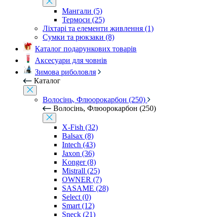
Мангали (5)
Термоси (25)
Ліхтарі та елементи живлення (1)
Сумки та рюкзаки (8)
Каталог подарункових товарів
Аксесуари для човнів
Зимова риболовля
Каталог
Волосінь, Флюорокарбон (250)
Волосінь, Флюорокарбон (250)
X-Fish (32)
Balsax (8)
Intech (43)
Jaxon (36)
Konger (8)
Mistrall (25)
OWNER (7)
SASAME (28)
Select (0)
Smart (12)
Sneck (21)