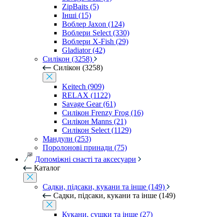
ZipBaits (5)
Інші (15)
Воблер Jaxon (124)
Воблери Select (330)
Воблери X-Fish (29)
Gladiator (42)
Силікон (3258)
Силікон (3258)
Keitech (909)
RELAX (1122)
Savage Gear (61)
Силікон Frenzy Frog (16)
Силікон Manns (21)
Силікон Select (1129)
Мандули (253)
Поролонові принади (75)
Допоміжні снасті та аксесуари
Каталог
Садки, підсаки, кукани та інше (149)
Садки, підсаки, кукани та інше (149)
Кукани, сушки та інше (27)