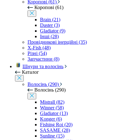
Коропові (61)
Коропові (61)
Brain (21)
Daster (3)
Gladiator (9)
Інші (28)
Провідникові інерційні (35)
X-Fish (48)
Різні (54)
Запчастини (8)
Шнури та волосінь
Каталог
Волосінь (290)
Волосінь (290)
Mistrall (82)
Winner (58)
Gladiator (13)
Konger (6)
Fishing Roi (20)
SASAME (28)
Sunline (15)