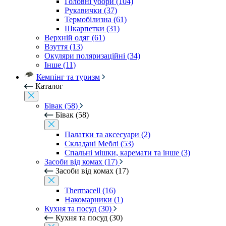
Головні убори (104)
Рукавички (37)
Термобілизна (61)
Шкарпетки (31)
Верхній одяг (61)
Взуття (13)
Окуляри поляризаційні (34)
Інше (11)
Кемпінг та туризм
Каталог
Бівак (58)
Бівак (58)
Палатки та аксесуари (2)
Складані Меблі (53)
Спальні мішки, каремати та інше (3)
Засоби від комах (17)
Засоби від комах (17)
Thermacell (16)
Накомарники (1)
Кухня та посуд (30)
Кухня та посуд (30)