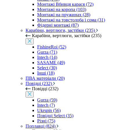
Монтажі Вбивця карася (72)
Монтажі на коропа (103)
Монтажі на пружинах (28)
Монтажі на товстолоба і сома (31)
Фідерні монтажі (87)
Карабіни, вертлюги, застібки (235)
Карабіни, вертлюги, застібки (235)
FishingRoi (52)
Gurza (71)
Intech (14)
SASAME (49)
Select (30)
Інші (18)
ПВА матеріали (20)
Повідці (232)
Повідці (232)
Gurza (59)
Intech (7)
Ukrspin (56)
Повідці Select (35)
Різні (75)
Поплавці (824)