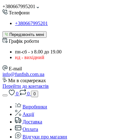
+380667995201
Телефони
+380667995201
Передзвоніть мені
Графік роботи
пн-сб - з 8.00 до 19.00
нд - вихідний
E-mail
info@funfish.com.ua
Ми в соцмережах
Перейти до контактів
0
0
0
Виробники
Акції
Доставка
Оплата
Відгуки про магазин