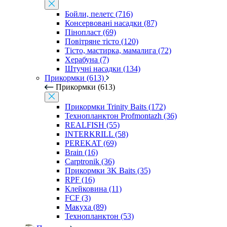
Бойли, пелетс (716)
Консервовані насадки (87)
Пінопласт (69)
Повітряне тісто (120)
Тісто, мастирка, мамалига (72)
Херабуна (7)
Штучні насадки (134)
Прикормки (613)
Прикормки (613)
Прикормки Trinity Baits (172)
Технопланктон Profmontazh (36)
REALFISH (55)
INTERKRILL (58)
PEREKAT (69)
Brain (16)
Carptronik (36)
Прикормки 3K Baits (35)
RPF (16)
Клейковина (11)
FCF (3)
Макуха (89)
Технопланктон (53)