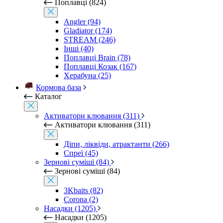
Поплавці (824)
Angler (94)
Gladiator (174)
STREAM (246)
Інші (40)
Поплавці Brain (78)
Поплавці Козак (167)
Херабуна (25)
Кормова база
Каталог
Активатори клювання (311)
Активатори клювання (311)
Діпи, ліквіди, атрактанти (266)
Спреї (45)
Зернові суміші (84)
Зернові суміші (84)
3Kbaits (82)
Corona (2)
Насадки (1205)
Насадки (1205)