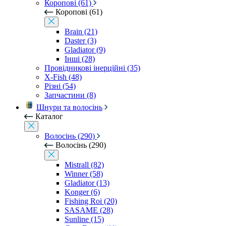
Коропові (61)
Коропові (61)
Brain (21)
Daster (3)
Gladiator (9)
Інші (28)
Провідникові інерційні (35)
X-Fish (48)
Різні (54)
Запчастини (8)
Шнури та волосінь
Каталог
Волосінь (290)
Волосінь (290)
Mistrall (82)
Winner (58)
Gladiator (13)
Konger (6)
Fishing Roi (20)
SASAME (28)
Sunline (15)