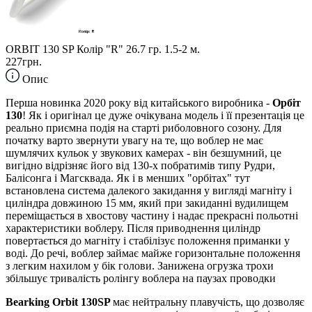
ORBIT 130 SP Колір "R" 26.7 гр. 1.5-2 м.
227грн.
Опис
Перша новинка 2020 року від китайського виробника -
Орбіт
130
! Як і оригінал це дуже очікувана модель і її презентація це
реально приємна подія на старті риболовного созону. Для
початку варто звернути увагу на те, що воблер не має
шумлячих кульок у звукових камерах - він безшумний, це
вигідно відрізняє його від 130-х побратимів типу Рудри,
Балісонга і Магсквада. Як і в менших "орбітах" тут
встановлена система далекого закидання у вигляді магніту і
циліндра довжиною 15 мм, який при закиданні вудилищем
переміщається в хвостову частину і надає прекрасні польотні
характеристики воблеру. Після приводнення циліндр
повертається до магніту і стабілізує положення приманки у
воді. До речі, воблер займає майже горизонтальне положення
з легким нахилом у бік голови. Занижена огрузка трохи
збільшує тривалість ролінгу воблера на паузах проводки
Bearking Orbit 130SP
має нейтральну плавучість, що дозволяє