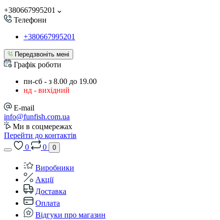
+380667995201
Телефони
+380667995201
Передзвоніть мені
Графік роботи
пн-сб - з 8.00 до 19.00
нд - вихідний
E-mail
info@funfish.com.ua
Ми в соцмережах
Перейти до контактів
0
0
0
Виробники
Акції
Доставка
Оплата
Відгуки про магазин