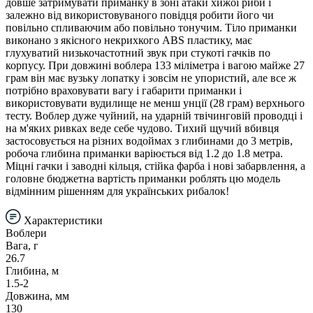
довше затримувати приманку в зоні атаки хижої риби і
залежно від використовуваного повідця робити його чи
повільно спливаючим або повільно тонучим. Тіло приманки
виконано з якісного некрихкого ABS пластику, має
глухуватий низькочастотний звук при стукоті гачків по
корпусу. При довжині воблера 133 міліметра і вагою майже 27
грам він має вузьку лопатку і зовсім не упористий, але все ж
потрібно враховувати вагу і габарити приманки і
використовувати вудилище не менш унції (28 грам) верхнього
тесту. Воблер дуже чуйний, на ударній твічинговій проводці і
на м'яких ривках веде себе чудово. Тихий щучий вбивця
застосовується на різних водоймах з глибинами до 3 метрів,
робоча глибина приманки варіюється від 1.2 до 1.8 метра.
Міцні гачки і заводні кільця, стійка фарба і нові забарвлення, а
головне бюджетна вартість приманки роблять цю модель
відмінним рішенням для українських рибалок!
Характеристики
Воблери
Вага, г
26.7
Глибина, м
1.5-2
Довжина, мм
130