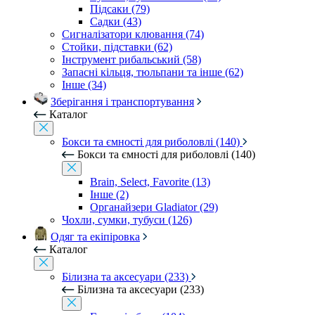
Підсаки (79)
Садки (43)
Сигналізатори клювання (74)
Стойки, підставки (62)
Інструмент рибальський (58)
Запасні кільця, тюльпани та інше (62)
Інше (34)
Зберігання і транспортування
Каталог
Бокси та ємності для риболовлі (140)
Бокси та ємності для риболовлі (140)
Brain, Select, Favorite (13)
Інше (2)
Органайзери Gladiator (29)
Чохли, сумки, тубуси (126)
Одяг та екіпіровка
Каталог
Білизна та аксесуари (233)
Білизна та аксесуари (233)