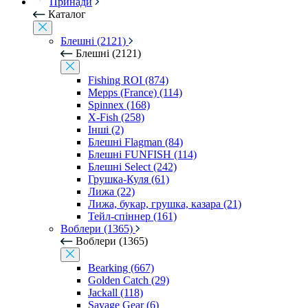
Принади
Каталог
Блешні (2121)
Блешні (2121)
Fishing ROI (874)
Mepps (France) (114)
Spinnex (168)
X-Fish (258)
Інші (2)
Блешні Flagman (84)
Блешні FUNFISH (114)
Блешні Select (242)
Грушка-Куля (61)
Лижа (22)
Лижа, букар, грушка, казара (21)
Тейл-спіннер (161)
Воблери (1365)
Воблери (1365)
Bearking (667)
Golden Catch (29)
Jackall (118)
Savage Gear (6)