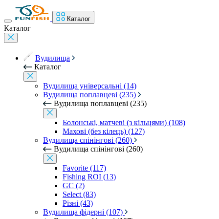
Каталог
Каталог
Вудилища
Каталог
Вудилища універсальні (14)
Вудилища поплавцеві (235)
Вудилища поплавцеві (235)
Болонські, матчеві (з кільцями) (108)
Махові (без кілець) (127)
Вудилища спінінгові (260)
Вудилища спінінгові (260)
Favorite (117)
Fishing ROI (13)
GC (2)
Select (83)
Різні (43)
Вудилища фідерні (107)