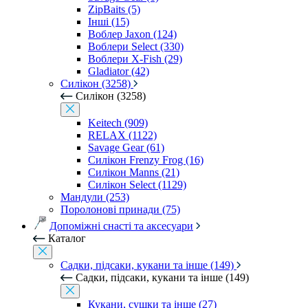
ZipBaits (5)
Інші (15)
Воблер Jaxon (124)
Воблери Select (330)
Воблери X-Fish (29)
Gladiator (42)
Силікон (3258)
Силікон (3258)
Keitech (909)
RELAX (1122)
Savage Gear (61)
Силікон Frenzy Frog (16)
Силікон Manns (21)
Силікон Select (1129)
Мандули (253)
Поролонові принади (75)
Допоміжні снасті та аксесуари
Каталог
Садки, підсаки, кукани та інше (149)
Садки, підсаки, кукани та інше (149)
Кукани, сушки та інше (27)