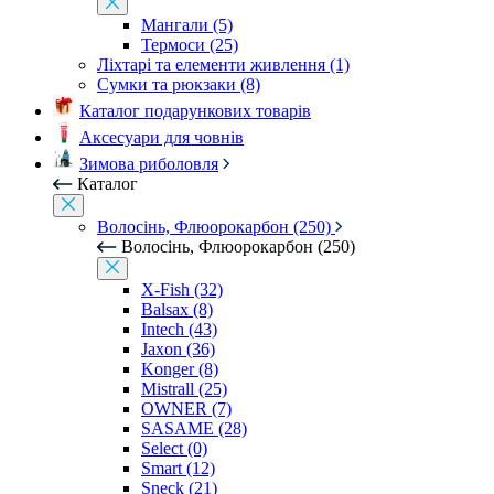
Мангали (5)
Термоси (25)
Ліхтарі та елементи живлення (1)
Сумки та рюкзаки (8)
Каталог подарункових товарів
Аксесуари для човнів
Зимова риболовля
Каталог
Волосінь, Флюорокарбон (250)
Волосінь, Флюорокарбон (250)
X-Fish (32)
Balsax (8)
Intech (43)
Jaxon (36)
Konger (8)
Mistrall (25)
OWNER (7)
SASAME (28)
Select (0)
Smart (12)
Sneck (21)