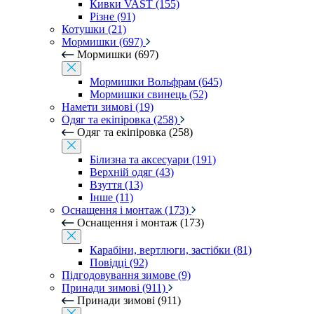
Кивки VAST (155)
Різне (91)
Котушки (21)
Мормишки (697)
Мормишки (697)
Мормишки Вольфрам (645)
Мормишки свинець (52)
Намети зимові (19)
Одяг та екіпіровка (258)
Одяг та екіпіровка (258)
Білизна та аксесуари (191)
Верхній одяг (43)
Взуття (13)
Інше (11)
Оснащення і монтаж (173)
Оснащення і монтаж (173)
Карабіни, вертлюги, застібки (81)
Повідці (92)
Підгодовування зимове (9)
Принади зимові (911)
Принади зимові (911)