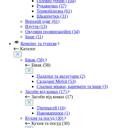
Головні убори (104)
Рукавички (37)
Термобілизна (61)
Шкарпетки (31)
Верхній одяг (61)
Взуття (13)
Окуляри поляризаційні (34)
Інше (11)
Кемпінг та туризм
Каталог
Бівак (58)
Бівак (58)
Палатки та аксесуари (2)
Складані Меблі (53)
Спальні мішки, каремати та інше (3)
Засоби від комах (17)
Засоби від комах (17)
Thermacell (16)
Накомарники (1)
Кухня та посуд (30)
Кухня та посуд (30)