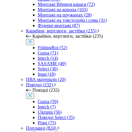
Монтажі Вбивця карася (72)
Монтажі на коропа (103)
Монтажі на пружинах (28)
Монтажі на товстолоба і сома (31)
Фідерні монтажі (87)
Карабіни, вертлюги, застібки (235)
Карабіни, вертлюги, застібки (235)
FishingRoi (52)
Gurza (71)
Intech (14)
SASAME (49)
Select (30)
Інші (18)
ПВА матеріали (20)
Повідці (232)
Повідці (232)
Gurza (59)
Intech (7)
Ukrspin (56)
Повідці Select (35)
Різні (75)
Поплавці (824)