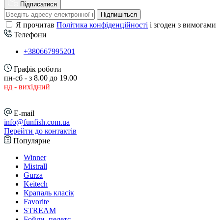
Підписатися
Підпишіться
Я прочитав
Політика конфіденційності
і згоден з вимогами
Телефони
+380667995201
Графік роботи
пн-сб - з 8.00 до 19.00
нд - вихідний
E-mail
info@funfish.com.ua
Перейти до контактів
Популярне
Winner
Mistrall
Gurza
Keitech
Крапаль класік
Favorite
STREAM
Бойли, пелетс