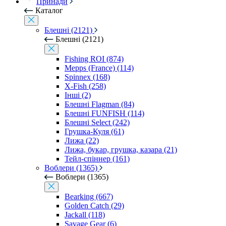
Принади
Каталог
Блешні (2121)
Блешні (2121)
Fishing ROI (874)
Mepps (France) (114)
Spinnex (168)
X-Fish (258)
Інші (2)
Блешні Flagman (84)
Блешні FUNFISH (114)
Блешні Select (242)
Грушка-Куля (61)
Лижа (22)
Лижа, букар, грушка, казара (21)
Тейл-спіннер (161)
Воблери (1365)
Воблери (1365)
Bearking (667)
Golden Catch (29)
Jackall (118)
Savage Gear (6)