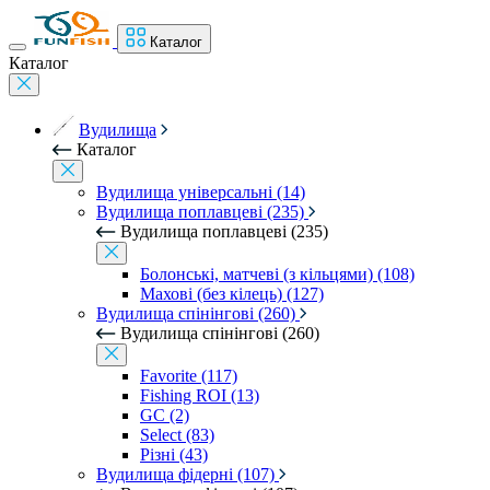
Каталог
Каталог
Вудилища
Каталог
Вудилища універсальні (14)
Вудилища поплавцеві (235)
Вудилища поплавцеві (235)
Болонські, матчеві (з кільцями) (108)
Махові (без кілець) (127)
Вудилища спінінгові (260)
Вудилища спінінгові (260)
Favorite (117)
Fishing ROI (13)
GC (2)
Select (83)
Різні (43)
Вудилища фідерні (107)