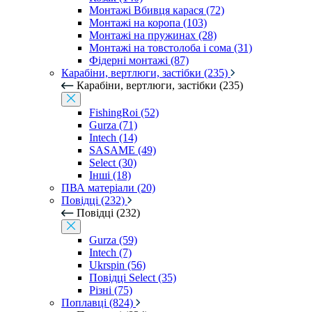
Монтажі Вбивця карася (72)
Монтажі на коропа (103)
Монтажі на пружинах (28)
Монтажі на товстолоба і сома (31)
Фідерні монтажі (87)
Карабіни, вертлюги, застібки (235)
Карабіни, вертлюги, застібки (235)
FishingRoi (52)
Gurza (71)
Intech (14)
SASAME (49)
Select (30)
Інші (18)
ПВА матеріали (20)
Повідці (232)
Повідці (232)
Gurza (59)
Intech (7)
Ukrspin (56)
Повідці Select (35)
Різні (75)
Поплавці (824)