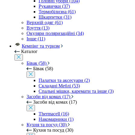
Головні убори (104)
Рукавички (37)
Термобілизна (61)
Шкарпетки (31)
Верхній одяг (61)
Взуття (13)
Окуляри поляризаційні (34)
Інше (11)
Кемпінг та туризм
Каталог
Бівак (58)
Бівак (58)
Палатки та аксесуари (2)
Складані Меблі (53)
Спальні мішки, каремати та інше (3)
Засоби від комах (17)
Засоби від комах (17)
Thermacell (16)
Накомарники (1)
Кухня та посуд (30)
Кухня та посуд (30)