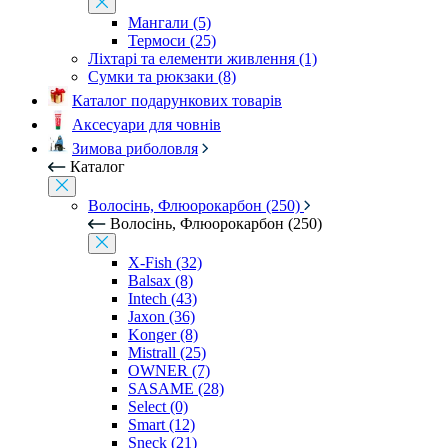
Мангали (5)
Термоси (25)
Ліхтарі та елементи живлення (1)
Сумки та рюкзаки (8)
Каталог подарункових товарів
Аксесуари для човнів
Зимова риболовля
Каталог
Волосінь, Флюорокарбон (250)
Волосінь, Флюорокарбон (250)
X-Fish (32)
Balsax (8)
Intech (43)
Jaxon (36)
Konger (8)
Mistrall (25)
OWNER (7)
SASAME (28)
Select (0)
Smart (12)
Sneck (21)