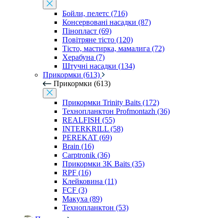
Бойли, пелетс (716)
Консервовані насадки (87)
Пінопласт (69)
Повітряне тісто (120)
Тісто, мастирка, мамалига (72)
Херабуна (7)
Штучні насадки (134)
Прикормки (613)
Прикормки (613)
Прикормки Trinity Baits (172)
Технопланктон Profmontazh (36)
REALFISH (55)
INTERKRILL (58)
PEREKAT (69)
Brain (16)
Carptronik (36)
Прикормки 3K Baits (35)
RPF (16)
Клейковина (11)
FCF (3)
Макуха (89)
Технопланктон (53)