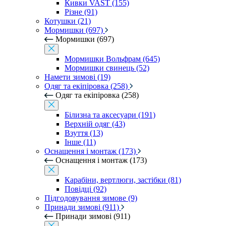
Кивки VAST (155)
Різне (91)
Котушки (21)
Мормишки (697)
Мормишки (697)
Мормишки Вольфрам (645)
Мормишки свинець (52)
Намети зимові (19)
Одяг та екіпіровка (258)
Одяг та екіпіровка (258)
Білизна та аксесуари (191)
Верхній одяг (43)
Взуття (13)
Інше (11)
Оснащення і монтаж (173)
Оснащення і монтаж (173)
Карабіни, вертлюги, застібки (81)
Повідці (92)
Підгодовування зимове (9)
Принади зимові (911)
Принади зимові (911)