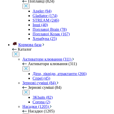
Поплавці (824)
Angler (94)
Gladiator (174)
STREAM (246)
Інші (40)
Поплавці Brain (78)
Поплавці Козак (167)
Херабуна (25)
Кормова база
Каталог
Активатори клювання (311)
Активатори клювання (311)
Діпи, ліквіди, атрактанти (266)
Спреї (45)
Зернові суміші (84)
Зернові суміші (84)
3Kbaits (82)
Corona (2)
Насадки (1205)
Насадки (1205)