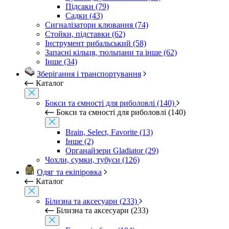
Підсаки (79)
Садки (43)
Сигналізатори клювання (74)
Стойки, підставки (62)
Інструмент рибальський (58)
Запасні кільця, тюльпани та інше (62)
Інше (34)
Зберігання і транспортування
Каталог
Бокси та ємності для риболовлі (140)
Бокси та ємності для риболовлі (140)
Brain, Select, Favorite (13)
Інше (2)
Органайзери Gladiator (29)
Чохли, сумки, тубуси (126)
Одяг та екіпіровка
Каталог
Білизна та аксесуари (233)
Білизна та аксесуари (233)