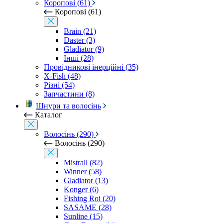
Коропові (61)
Коропові (61)
Brain (21)
Daster (3)
Gladiator (9)
Інші (28)
Провідникові інерційні (35)
X-Fish (48)
Різні (54)
Запчастини (8)
Шнури та волосінь
Каталог
Волосінь (290)
Волосінь (290)
Mistrall (82)
Winner (58)
Gladiator (13)
Konger (6)
Fishing Roi (20)
SASAME (28)
Sunline (15)