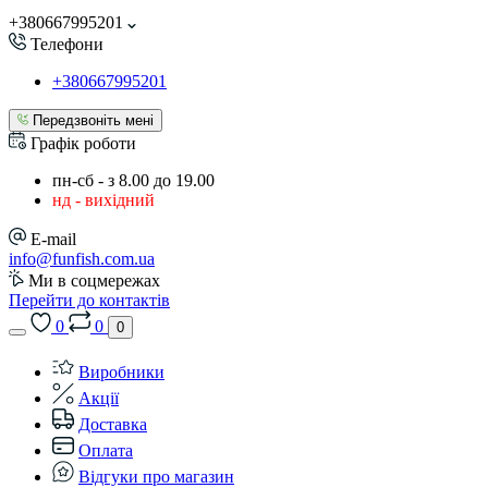
+380667995201
Телефони
+380667995201
Передзвоніть мені
Графік роботи
пн-сб - з 8.00 до 19.00
нд - вихідний
E-mail
info@funfish.com.ua
Ми в соцмережах
Перейти до контактів
0
0
0
Виробники
Акції
Доставка
Оплата
Відгуки про магазин