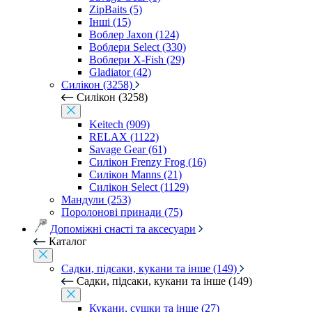
ZipBaits (5)
Інші (15)
Воблер Jaxon (124)
Воблери Select (330)
Воблери X-Fish (29)
Gladiator (42)
Силікон (3258)
Силікон (3258)
Keitech (909)
RELAX (1122)
Savage Gear (61)
Силікон Frenzy Frog (16)
Силікон Manns (21)
Силікон Select (1129)
Мандули (253)
Поролонові принади (75)
Допоміжні снасті та аксесуари
Каталог
Садки, підсаки, кукани та інше (149)
Садки, підсаки, кукани та інше (149)
Кукани, сушки та інше (27)