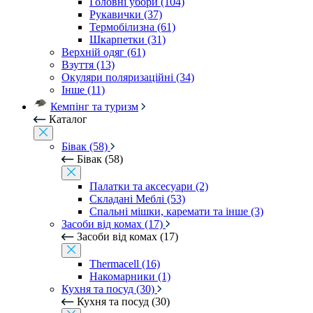
Головні убори (104)
Рукавички (37)
Термобілизна (61)
Шкарпетки (31)
Верхній одяг (61)
Взуття (13)
Окуляри поляризаційні (34)
Інше (11)
Кемпінг та туризм
Каталог
Бівак (58)
Бівак (58)
Палатки та аксесуари (2)
Складані Меблі (53)
Спальні мішки, каремати та інше (3)
Засоби від комах (17)
Засоби від комах (17)
Thermacell (16)
Накомарники (1)
Кухня та посуд (30)
Кухня та посуд (30)