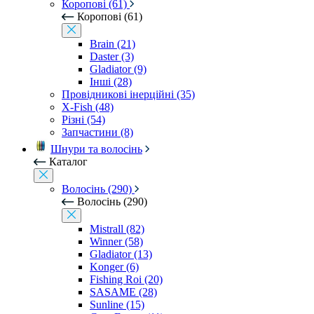
Коропові (61)
Коропові (61)
Brain (21)
Daster (3)
Gladiator (9)
Інші (28)
Провідникові інерційні (35)
X-Fish (48)
Різні (54)
Запчастини (8)
Шнури та волосінь
Каталог
Волосінь (290)
Волосінь (290)
Mistrall (82)
Winner (58)
Gladiator (13)
Konger (6)
Fishing Roi (20)
SASAME (28)
Sunline (15)