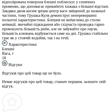
відполірована поверхня блешні поблискує у сонячних
променях, що допомагає привабити хижака з більшої відстані.
Завдяки двом косим зрізам центр ваги зміщений до нижньої
частини, тому Грушка-Куля демонструє неперевершені
польотні характеристики. Блешня не вибаглива до стилю
анімації, звичайні підкидання або східчаста проводка гарно
провокують більшість риби, але не забувайте про паузи,
більшість клювань відбувається саме на дні. Грушка стабільно
грає як у стоячій водоймі, так і на течії.
Характеристики
Блешні
Вага, г
18
Відгуки
Відгуків про цей товар ще не було.
Немає відгуків про цей товар, станьте першим, залиште свій
відгук.