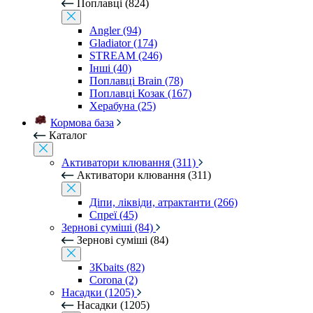
Поплавці (824)
Angler (94)
Gladiator (174)
STREAM (246)
Інші (40)
Поплавці Brain (78)
Поплавці Козак (167)
Херабуна (25)
Кормова база
Каталог
Активатори клювання (311)
Активатори клювання (311)
Діпи, ліквіди, атрактанти (266)
Спреї (45)
Зернові суміші (84)
Зернові суміші (84)
3Kbaits (82)
Corona (2)
Насадки (1205)
Насадки (1205)