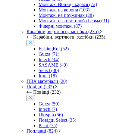
Монтажі Вбивця карася (72)
Монтажі на коропа (103)
Монтажі на пружинах (28)
Монтажі на товстолоба і сома (31)
Фідерні монтажі (87)
Карабіни, вертлюги, застібки (235)
Карабіни, вертлюги, застібки (235)
FishingRoi (52)
Gurza (71)
Intech (14)
SASAME (49)
Select (30)
Інші (18)
ПВА матеріали (20)
Повідці (232)
Повідці (232)
Gurza (59)
Intech (7)
Ukrspin (56)
Повідці Select (35)
Різні (75)
Поплавці (824)