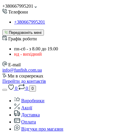
+380667995201
Телефони
+380667995201
Передзвоніть мені
Графік роботи
пн-сб - з 8.00 до 19.00
нд - вихідний
E-mail
info@funfish.com.ua
Ми в соцмережах
Перейти до контактів
0
0
0
Виробники
Акції
Доставка
Оплата
Відгуки про магазин