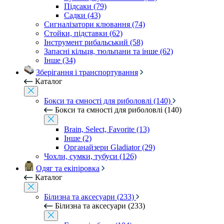
Підсаки (79)
Садки (43)
Сигналізатори клювання (74)
Стойки, підставки (62)
Інструмент рибальський (58)
Запасні кільця, тюльпани та інше (62)
Інше (34)
Зберігання і транспортування
Каталог
Бокси та ємності для риболовлі (140)
Бокси та ємності для риболовлі (140)
Brain, Select, Favorite (13)
Інше (2)
Органайзери Gladiator (29)
Чохли, сумки, тубуси (126)
Одяг та екіпіровка
Каталог
Білизна та аксесуари (233)
Білизна та аксесуари (233)