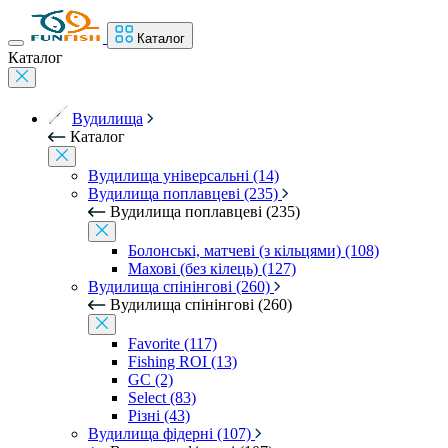
Каталог
Каталог
Вудилища
Каталог
Вудилища універсальні (14)
Вудилища поплавцеві (235)
Вудилища поплавцеві (235)
Болонські, матчеві (з кільцями) (108)
Махові (без кілець) (127)
Вудилища спінінгові (260)
Вудилища спінінгові (260)
Favorite (117)
Fishing ROI (13)
GC (2)
Select (83)
Різні (43)
Вудилища фідерні (107)