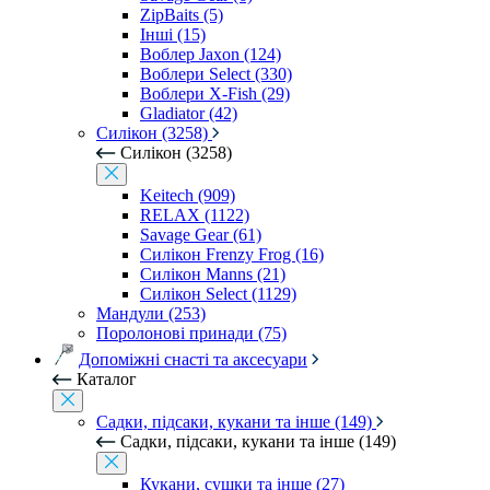
ZipBaits (5)
Інші (15)
Воблер Jaxon (124)
Воблери Select (330)
Воблери X-Fish (29)
Gladiator (42)
Силікон (3258)
Силікон (3258)
Keitech (909)
RELAX (1122)
Savage Gear (61)
Силікон Frenzy Frog (16)
Силікон Manns (21)
Силікон Select (1129)
Мандули (253)
Поролонові принади (75)
Допоміжні снасті та аксесуари
Каталог
Садки, підсаки, кукани та інше (149)
Садки, підсаки, кукани та інше (149)
Кукани, сушки та інше (27)