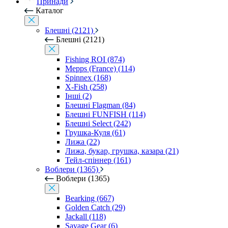
Принади
Каталог
Блешні (2121)
Блешні (2121)
Fishing ROI (874)
Mepps (France) (114)
Spinnex (168)
X-Fish (258)
Інші (2)
Блешні Flagman (84)
Блешні FUNFISH (114)
Блешні Select (242)
Грушка-Куля (61)
Лижа (22)
Лижа, букар, грушка, казара (21)
Тейл-спіннер (161)
Воблери (1365)
Воблери (1365)
Bearking (667)
Golden Catch (29)
Jackall (118)
Savage Gear (6)