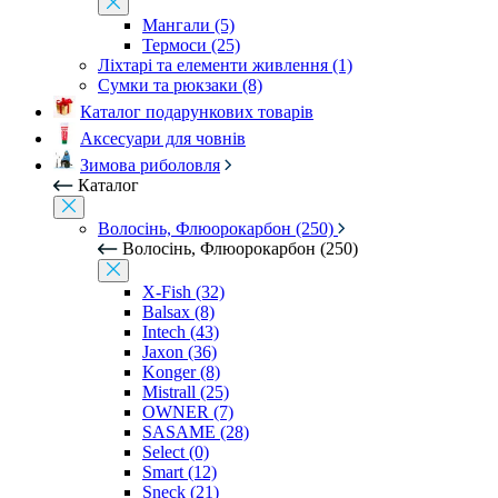
Мангали (5)
Термоси (25)
Ліхтарі та елементи живлення (1)
Сумки та рюкзаки (8)
Каталог подарункових товарів
Аксесуари для човнів
Зимова риболовля
Каталог
Волосінь, Флюорокарбон (250)
Волосінь, Флюорокарбон (250)
X-Fish (32)
Balsax (8)
Intech (43)
Jaxon (36)
Konger (8)
Mistrall (25)
OWNER (7)
SASAME (28)
Select (0)
Smart (12)
Sneck (21)