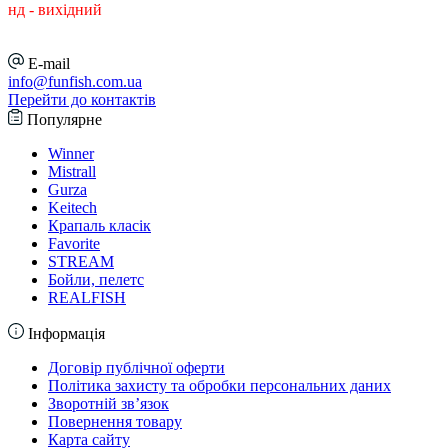
нд - вихідний
E-mail
info@funfish.com.ua
Перейти до контактів
Популярне
Winner
Mistrall
Gurza
Keitech
Крапаль класік
Favorite
STREAM
Бойли, пелетс
REALFISH
Інформація
Договір публічної оферти
Політика захисту та обробки персональних даних
Зворотній зв’язок
Повернення товару
Карта сайту