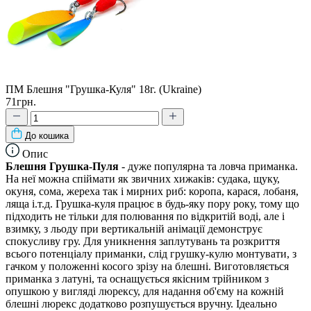
ПМ Блешня "Грушка-Куля" 18г. (Ukraine)
71грн.
До кошика
Опис
Блешня Грушка-Пуля
- дуже популярна та ловча приманка.
На неї можна спіймати як звичних хижаків: судака, щуку,
окуня, сома, жереха так і мирних риб: коропа, карася, лобаня,
ляща і.т.д. Грушка-куля працює в будь-яку пору року, тому що
підходить не тільки для полювання по відкритій воді, але і
взимку, з льоду при вертикальній анімації демонструє
спокусливу гру. Для уникнення заплутувань та розкриття
всього потенціалу приманки, слід грушку-кулю монтувати, з
гачком у положенні косого зрізу на блешні. Виготовляється
приманка з латуні, та оснащується якісним трійником з
опушкою у вигляді люрексу, для надання об'єму на кожній
блешні люрекс додатково розпушується вручну. Ідеально