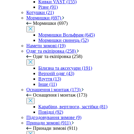
Кивки VAST (155)
Різне (91)
Котушки (21)
Мормишки (697)
Мормишки (697)
Мормишки Вольфрам (645)
Мормишки свинець (52)
Намети зимові (19)
Одяг та екіпіровка (258)
Одяг та екіпіровка (258)
Білизна та аксесуари (191)
Верхній одяг (43)
Взуття (13)
Інше (11)
Оснащення і монтаж (173)
Оснащення і монтаж (173)
Карабіни, вертлюги, застібки (81)
Повідці (92)
Підгодовування зимове (9)
Принади зимові (911)
Принади зимові (911)