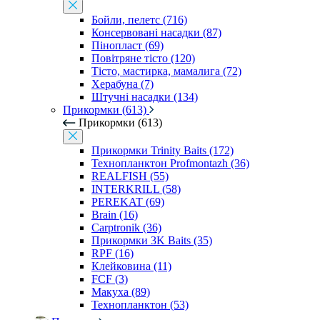
Бойли, пелетс (716)
Консервовані насадки (87)
Пінопласт (69)
Повітряне тісто (120)
Тісто, мастирка, мамалига (72)
Херабуна (7)
Штучні насадки (134)
Прикормки (613)
Прикормки (613)
Прикормки Trinity Baits (172)
Технопланктон Profmontazh (36)
REALFISH (55)
INTERKRILL (58)
PEREKAT (69)
Brain (16)
Carptronik (36)
Прикормки 3K Baits (35)
RPF (16)
Клейковина (11)
FCF (3)
Макуха (89)
Технопланктон (53)