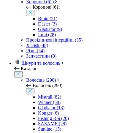
Коропові (61)
Коропові (61)
Brain (21)
Daster (3)
Gladiator (9)
Інші (28)
Провідникові інерційні (35)
X-Fish (48)
Різні (54)
Запчастини (8)
Шнури та волосінь
Каталог
Волосінь (290)
Волосінь (290)
Mistrall (82)
Winner (58)
Gladiator (13)
Konger (6)
Fishing Roi (20)
SASAME (28)
Sunline (15)