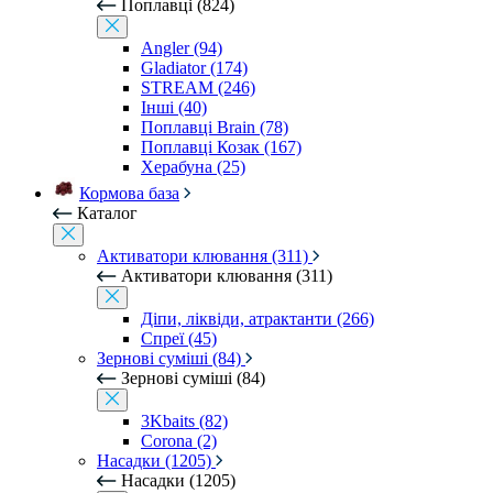
Поплавці (824)
Angler (94)
Gladiator (174)
STREAM (246)
Інші (40)
Поплавці Brain (78)
Поплавці Козак (167)
Херабуна (25)
Кормова база
Каталог
Активатори клювання (311)
Активатори клювання (311)
Діпи, ліквіди, атрактанти (266)
Спреї (45)
Зернові суміші (84)
Зернові суміші (84)
3Kbaits (82)
Corona (2)
Насадки (1205)
Насадки (1205)