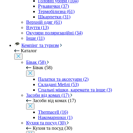
Головні убори (104)
Рукавички (37)
Термобілизна (61)
Шкарпетки (31)
Верхній одяг (61)
Взуття (13)
Окуляри поляризаційні (34)
Інше (11)
Кемпінг та туризм
Каталог
Бівак (58)
Бівак (58)
Палатки та аксесуари (2)
Складані Меблі (53)
Спальні мішки, каремати та інше (3)
Засоби від комах (17)
Засоби від комах (17)
Thermacell (16)
Накомарники (1)
Кухня та посуд (30)
Кухня та посуд (30)