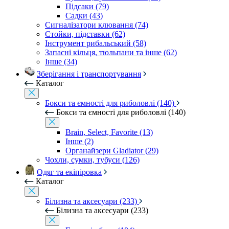
Підсаки (79)
Садки (43)
Сигналізатори клювання (74)
Стойки, підставки (62)
Інструмент рибальський (58)
Запасні кільця, тюльпани та інше (62)
Інше (34)
Зберігання і транспортування
Каталог
Бокси та ємності для риболовлі (140)
Бокси та ємності для риболовлі (140)
Brain, Select, Favorite (13)
Інше (2)
Органайзери Gladiator (29)
Чохли, сумки, тубуси (126)
Одяг та екіпіровка
Каталог
Білизна та аксесуари (233)
Білизна та аксесуари (233)