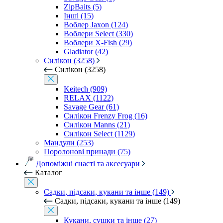
ZipBaits (5)
Інші (15)
Воблер Jaxon (124)
Воблери Select (330)
Воблери X-Fish (29)
Gladiator (42)
Силікон (3258)
Силікон (3258)
Keitech (909)
RELAX (1122)
Savage Gear (61)
Силікон Frenzy Frog (16)
Силікон Manns (21)
Силікон Select (1129)
Мандули (253)
Поролонові принади (75)
Допоміжні снасті та аксесуари
Каталог
Садки, підсаки, кукани та інше (149)
Садки, підсаки, кукани та інше (149)
Кукани, сушки та інше (27)