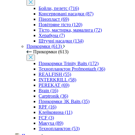
Бойли, пелетс (716)
Консервовані насадки (87)
Пінопласт (69)
Повітряне тісто (120)
Тісто, мастирка, мамалига (72)
Херабуна (7)
Штучні насадки (134)
Прикормки (613)
Прикормки (613)
Прикормки Trinity Baits (172)
Технопланктон Profmontazh (36)
REALFISH (55)
INTERKRILL (58)
PEREKAT (69)
Brain (16)
Carptronik (36)
Прикормки 3K Baits (35)
RPF (16)
Клейковина (11)
FCF (3)
Макуха (89)
Технопланктон (53)