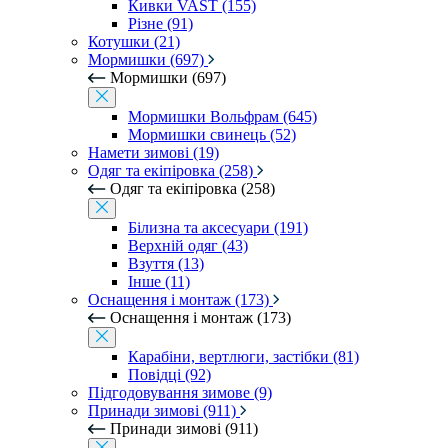
Кивки VAST (155)
Різне (91)
Котушки (21)
Мормишки (697)
Мормишки (697)
Мормишки Вольфрам (645)
Мормишки свинець (52)
Намети зимові (19)
Одяг та екіпіровка (258)
Одяг та екіпіровка (258)
Білизна та аксесуари (191)
Верхній одяг (43)
Взуття (13)
Інше (11)
Оснащення і монтаж (173)
Оснащення і монтаж (173)
Карабіни, вертлюги, застібки (81)
Повідці (92)
Підгодовування зимове (9)
Принади зимові (911)
Принади зимові (911)