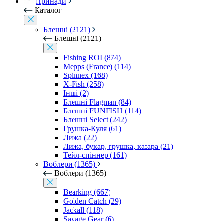
Принади
Каталог
Блешні (2121)
Блешні (2121)
Fishing ROI (874)
Mepps (France) (114)
Spinnex (168)
X-Fish (258)
Інші (2)
Блешні Flagman (84)
Блешні FUNFISH (114)
Блешні Select (242)
Грушка-Куля (61)
Лижа (22)
Лижа, букар, грушка, казара (21)
Тейл-спіннер (161)
Воблери (1365)
Воблери (1365)
Bearking (667)
Golden Catch (29)
Jackall (118)
Savage Gear (6)