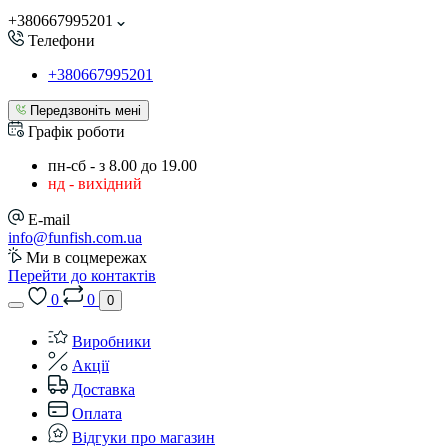
+380667995201
Телефони
+380667995201
Передзвоніть мені
Графік роботи
пн-сб - з 8.00 до 19.00
нд - вихідний
E-mail
info@funfish.com.ua
Ми в соцмережах
Перейти до контактів
0
0
0
Виробники
Акції
Доставка
Оплата
Відгуки про магазин