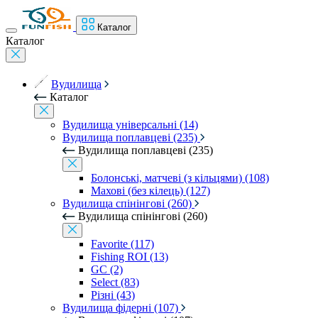
Каталог
Каталог
Вудилища
Каталог
Вудилища універсальні (14)
Вудилища поплавцеві (235)
Вудилища поплавцеві (235)
Болонські, матчеві (з кільцями) (108)
Махові (без кілець) (127)
Вудилища спінінгові (260)
Вудилища спінінгові (260)
Favorite (117)
Fishing ROI (13)
GC (2)
Select (83)
Різні (43)
Вудилища фідерні (107)