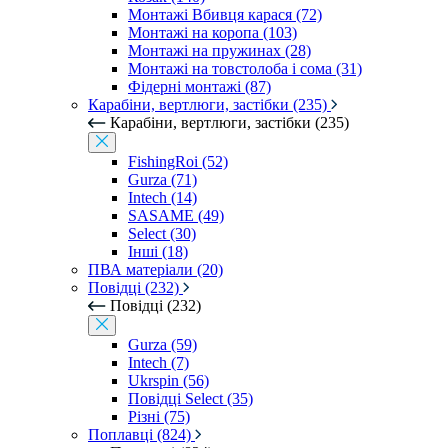
Монтажі Вбивця карася (72)
Монтажі на коропа (103)
Монтажі на пружинах (28)
Монтажі на товстолоба і сома (31)
Фідерні монтажі (87)
Карабіни, вертлюги, застібки (235)
Карабіни, вертлюги, застібки (235)
FishingRoi (52)
Gurza (71)
Intech (14)
SASAME (49)
Select (30)
Інші (18)
ПВА матеріали (20)
Повідці (232)
Повідці (232)
Gurza (59)
Intech (7)
Ukrspin (56)
Повідці Select (35)
Різні (75)
Поплавці (824)