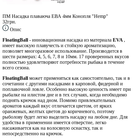
ПМ Насадка плаваюча ЕВА 4мм Конопля "Hemp"
32грн.
Опис
FloatingBall
- инновационная насадка из материала
EVA
,
имеет высокую плавучесть и стойкую ароматизацию,
позволяет многоразовое использование. Производится в
шести размерах: 4, 5, 6, 7, 8 и 10мм. 17 проверенных вкусов
полностью удовлетворяют потребности рыбака в течение
всего сезона.
FloatingBall
может применяться как самостоятельно, так и в
сочетании с другими насадками в карповой, фидерной и
поплавочной ловле. Особенно высокую ценность имеет при
рыбалке на илистом дне и в тех случаях, когда необходимо
поднять крючок над дном. Помимо привлекательных
ароматов каждый вкус отличается цветом, от ярких
оранжевых, желтых цветов до коричневого, поэтому
рыболову будет легко выделить насадку на любом дне. Для
удобства в применении имеется отверстие, легко
насаживается как на волосяную оснастку, так и
непосредственно на крючок.