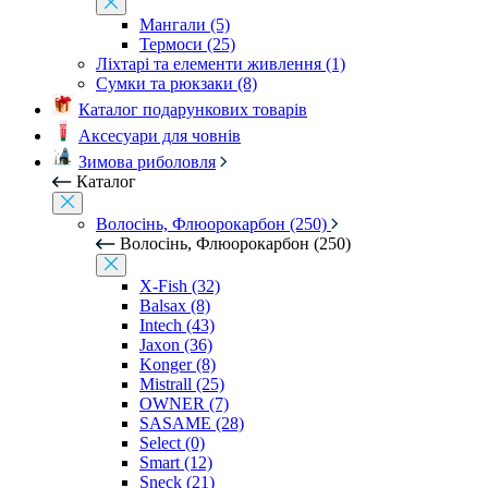
Мангали (5)
Термоси (25)
Ліхтарі та елементи живлення (1)
Сумки та рюкзаки (8)
Каталог подарункових товарів
Аксесуари для човнів
Зимова риболовля
Каталог
Волосінь, Флюорокарбон (250)
Волосінь, Флюорокарбон (250)
X-Fish (32)
Balsax (8)
Intech (43)
Jaxon (36)
Konger (8)
Mistrall (25)
OWNER (7)
SASAME (28)
Select (0)
Smart (12)
Sneck (21)