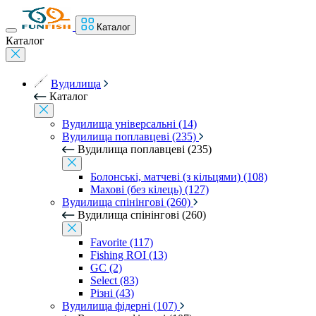
Каталог
Каталог
Вудилища
Каталог
Вудилища універсальні (14)
Вудилища поплавцеві (235)
Вудилища поплавцеві (235)
Болонські, матчеві (з кільцями) (108)
Махові (без кілець) (127)
Вудилища спінінгові (260)
Вудилища спінінгові (260)
Favorite (117)
Fishing ROI (13)
GC (2)
Select (83)
Різні (43)
Вудилища фідерні (107)