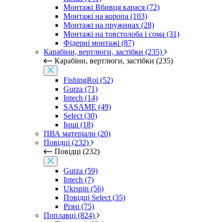
Монтажі Вбивця карася (72)
Монтажі на коропа (103)
Монтажі на пружинах (28)
Монтажі на товстолоба і сома (31)
Фідерні монтажі (87)
Карабіни, вертлюги, застібки (235)
Карабіни, вертлюги, застібки (235)
FishingRoi (52)
Gurza (71)
Intech (14)
SASAME (49)
Select (30)
Інші (18)
ПВА матеріали (20)
Повідці (232)
Повідці (232)
Gurza (59)
Intech (7)
Ukrspin (56)
Повідці Select (35)
Різні (75)
Поплавці (824)