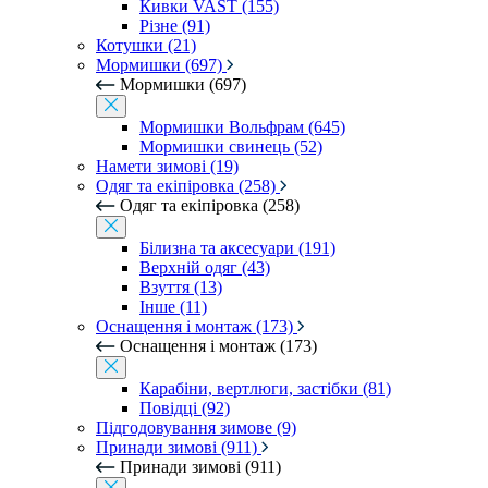
Кивки VAST (155)
Різне (91)
Котушки (21)
Мормишки (697)
Мормишки (697)
Мормишки Вольфрам (645)
Мормишки свинець (52)
Намети зимові (19)
Одяг та екіпіровка (258)
Одяг та екіпіровка (258)
Білизна та аксесуари (191)
Верхній одяг (43)
Взуття (13)
Інше (11)
Оснащення і монтаж (173)
Оснащення і монтаж (173)
Карабіни, вертлюги, застібки (81)
Повідці (92)
Підгодовування зимове (9)
Принади зимові (911)
Принади зимові (911)