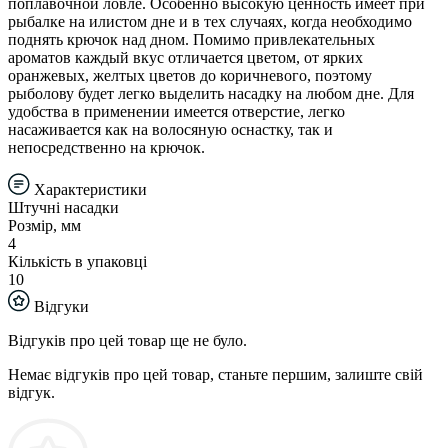
поплавочной ловле. Особенно высокую ценность имеет при
рыбалке на илистом дне и в тех случаях, когда необходимо
поднять крючок над дном. Помимо привлекательных
ароматов каждый вкус отличается цветом, от ярких
оранжевых, желтых цветов до коричневого, поэтому
рыболову будет легко выделить насадку на любом дне. Для
удобства в применении имеется отверстие, легко
насаживается как на волосяную оснастку, так и
непосредственно на крючок.
Характеристики
Штучні насадки
Розмір, мм
4
Кількість в упаковці
10
Відгуки
Відгуків про цей товар ще не було.
Немає відгуків про цей товар, станьте першим, залиште свій
відгук.