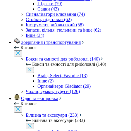
Підсаки (79)
Садки (43)
Сигналізатори клювання (74)
Стойки, підставки (62)
Інструмент рибальський (58)
Запасні кільця, тюльпани та інше (62)
Інше (34)
Зберігання і транспортування
Каталог
Бокси та ємності для риболовлі (140)
Бокси та ємності для риболовлі (140)
Brain, Select, Favorite (13)
Інше (2)
Органайзери Gladiator (29)
Чохли, сумки, тубуси (126)
Одяг та екіпіровка
Каталог
Білизна та аксесуари (233)
Білизна та аксесуари (233)