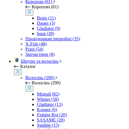
Коропові (61)
Коропові (61)
Brain (21)
Daster (3)
Gladiator (9)
Інші (28)
Провідникові інерційні (35)
X-Fish (48)
Різні (54)
Запчастини (8)
Шнури та волосінь
Каталог
Волосінь (290)
Волосінь (290)
Mistrall (82)
Winner (58)
Gladiator (13)
Konger (6)
Fishing Roi (20)
SASAME (28)
Sunline (15)