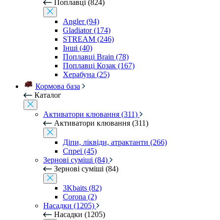
Поплавці (824)
Angler (94)
Gladiator (174)
STREAM (246)
Інші (40)
Поплавці Brain (78)
Поплавці Козак (167)
Херабуна (25)
Кормова база
Каталог
Активатори клювання (311)
Активатори клювання (311)
Діпи, ліквіди, атрактанти (266)
Спреї (45)
Зернові суміші (84)
Зернові суміші (84)
3Kbaits (82)
Corona (2)
Насадки (1205)
Насадки (1205)