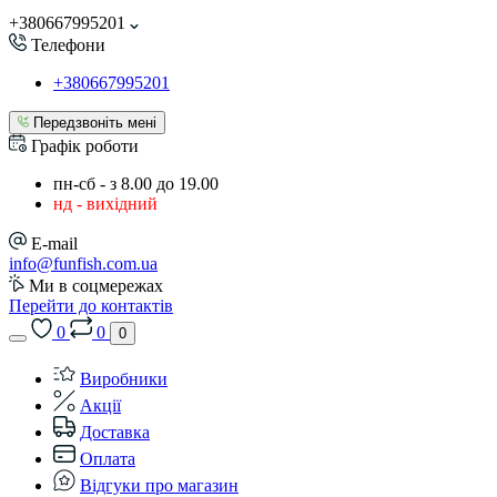
+380667995201
Телефони
+380667995201
Передзвоніть мені
Графік роботи
пн-сб - з 8.00 до 19.00
нд - вихідний
E-mail
info@funfish.com.ua
Ми в соцмережах
Перейти до контактів
0
0
0
Виробники
Акції
Доставка
Оплата
Відгуки про магазин