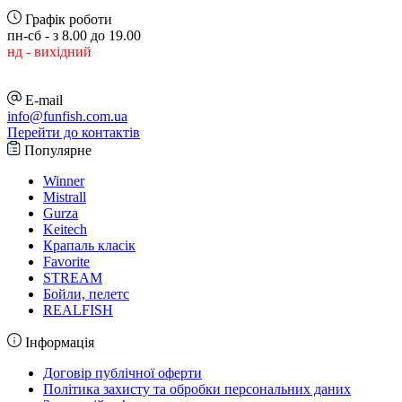
Графік роботи
пн-сб - з 8.00 до 19.00
нд - вихідний
E-mail
info@funfish.com.ua
Перейти до контактів
Популярне
Winner
Mistrall
Gurza
Keitech
Крапаль класік
Favorite
STREAM
Бойли, пелетс
REALFISH
Інформація
Договір публічної оферти
Політика захисту та обробки персональних даних