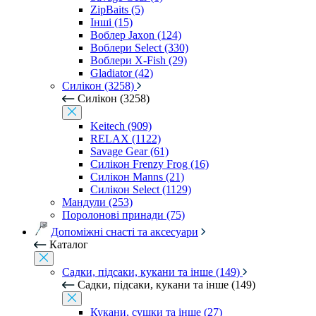
ZipBaits (5)
Інші (15)
Воблер Jaxon (124)
Воблери Select (330)
Воблери X-Fish (29)
Gladiator (42)
Силікон (3258)
Силікон (3258)
Keitech (909)
RELAX (1122)
Savage Gear (61)
Силікон Frenzy Frog (16)
Силікон Manns (21)
Силікон Select (1129)
Мандули (253)
Поролонові принади (75)
Допоміжні снасті та аксесуари
Каталог
Садки, підсаки, кукани та інше (149)
Садки, підсаки, кукани та інше (149)
Кукани, сушки та інше (27)