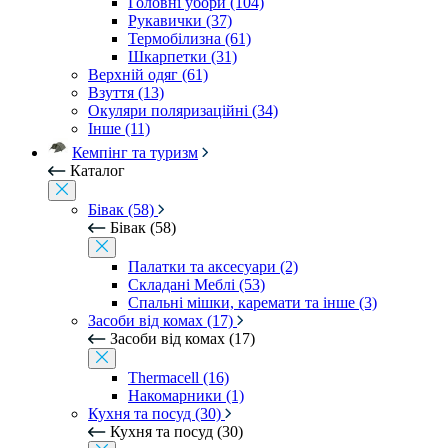
Головні убори (104)
Рукавички (37)
Термобілизна (61)
Шкарпетки (31)
Верхній одяг (61)
Взуття (13)
Окуляри поляризаційні (34)
Інше (11)
Кемпінг та туризм
Каталог
Бівак (58)
Бівак (58)
Палатки та аксесуари (2)
Складані Меблі (53)
Спальні мішки, каремати та інше (3)
Засоби від комах (17)
Засоби від комах (17)
Thermacell (16)
Накомарники (1)
Кухня та посуд (30)
Кухня та посуд (30)