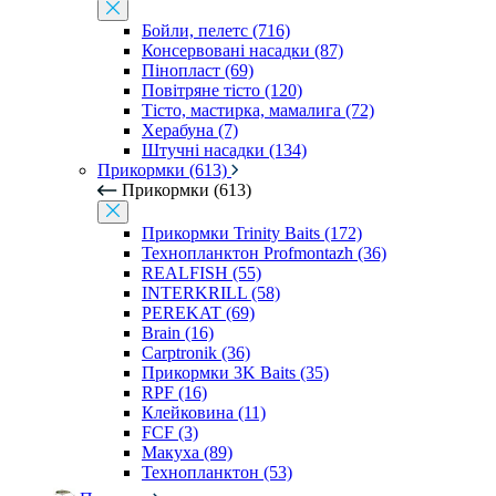
Бойли, пелетс (716)
Консервовані насадки (87)
Пінопласт (69)
Повітряне тісто (120)
Тісто, мастирка, мамалига (72)
Херабуна (7)
Штучні насадки (134)
Прикормки (613)
Прикормки (613)
Прикормки Trinity Baits (172)
Технопланктон Profmontazh (36)
REALFISH (55)
INTERKRILL (58)
PEREKAT (69)
Brain (16)
Carptronik (36)
Прикормки 3K Baits (35)
RPF (16)
Клейковина (11)
FCF (3)
Макуха (89)
Технопланктон (53)