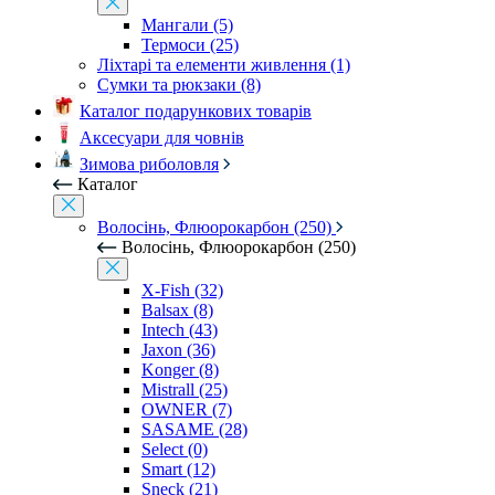
Мангали (5)
Термоси (25)
Ліхтарі та елементи живлення (1)
Сумки та рюкзаки (8)
Каталог подарункових товарів
Аксесуари для човнів
Зимова риболовля
Каталог
Волосінь, Флюорокарбон (250)
Волосінь, Флюорокарбон (250)
X-Fish (32)
Balsax (8)
Intech (43)
Jaxon (36)
Konger (8)
Mistrall (25)
OWNER (7)
SASAME (28)
Select (0)
Smart (12)
Sneck (21)