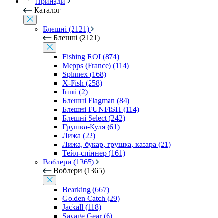
Принади
Каталог
Блешні (2121)
Блешні (2121)
Fishing ROI (874)
Mepps (France) (114)
Spinnex (168)
X-Fish (258)
Інші (2)
Блешні Flagman (84)
Блешні FUNFISH (114)
Блешні Select (242)
Грушка-Куля (61)
Лижа (22)
Лижа, букар, грушка, казара (21)
Тейл-спіннер (161)
Воблери (1365)
Воблери (1365)
Bearking (667)
Golden Catch (29)
Jackall (118)
Savage Gear (6)