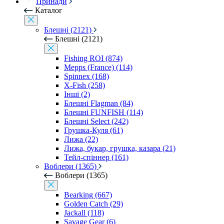
Принади
Каталог
Блешні (2121)
Блешні (2121)
Fishing ROI (874)
Mepps (France) (114)
Spinnex (168)
X-Fish (258)
Інші (2)
Блешні Flagman (84)
Блешні FUNFISH (114)
Блешні Select (242)
Грушка-Куля (61)
Лижа (22)
Лижа, букар, грушка, казара (21)
Тейл-спіннер (161)
Воблери (1365)
Воблери (1365)
Bearking (667)
Golden Catch (29)
Jackall (118)
Savage Gear (6)