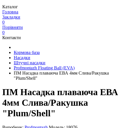
Каталог
Головна
Закладки
0
Порівняти
0
Контакти
Кормова база
Насадки
Штучні насадки
Profmontazh Floating Ball (EVA)
ПМ Насадка плаваюча ЕВА 4мм Слива/Ракушка
"Plum/Shell"
ПМ Насадка плаваюча ЕВА
4мм Слива/Ракушка
"Plum/Shell"
Виробник:
Profmontazh
Модель:
18076