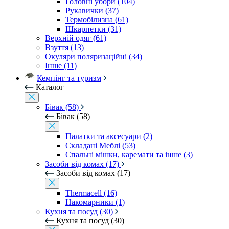
Головні убори (104)
Рукавички (37)
Термобілизна (61)
Шкарпетки (31)
Верхній одяг (61)
Взуття (13)
Окуляри поляризаційні (34)
Інше (11)
Кемпінг та туризм
Каталог
Бівак (58)
Бівак (58)
Палатки та аксесуари (2)
Складані Меблі (53)
Спальні мішки, каремати та інше (3)
Засоби від комах (17)
Засоби від комах (17)
Thermacell (16)
Накомарники (1)
Кухня та посуд (30)
Кухня та посуд (30)