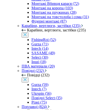
Монтажі Вбивця карася (72)
Монтажі на коропа (103)
Монтажі на пружинах (28)
Монтажі на товстолоба і сома (31)
Фідерні монтажі (87)
Карабіни, вертлюги, застібки (235)
Карабіни, вертлюги, застібки (235)
FishingRoi (52)
Gurza (71)
Intech (14)
SASAME (49)
Select (30)
Інші (18)
ПВА матеріали (20)
Повідці (232)
Повідці (232)
Gurza (59)
Intech (7)
Ukrspin (56)
Повідці Select (35)
Різні (75)
Поплавці (824)