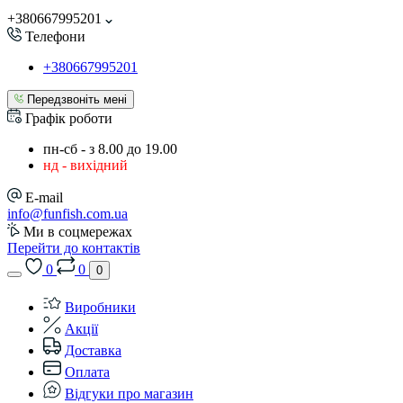
+380667995201
Телефони
+380667995201
Передзвоніть мені
Графік роботи
пн-сб - з 8.00 до 19.00
нд - вихідний
E-mail
info@funfish.com.ua
Ми в соцмережах
Перейти до контактів
0
0
0
Виробники
Акції
Доставка
Оплата
Відгуки про магазин