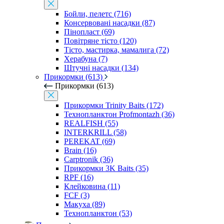
Бойли, пелетс (716)
Консервовані насадки (87)
Пінопласт (69)
Повітряне тісто (120)
Тісто, мастирка, мамалига (72)
Херабуна (7)
Штучні насадки (134)
Прикормки (613)
Прикормки (613)
Прикормки Trinity Baits (172)
Технопланктон Profmontazh (36)
REALFISH (55)
INTERKRILL (58)
PEREKAT (69)
Brain (16)
Carptronik (36)
Прикормки 3K Baits (35)
RPF (16)
Клейковина (11)
FCF (3)
Макуха (89)
Технопланктон (53)