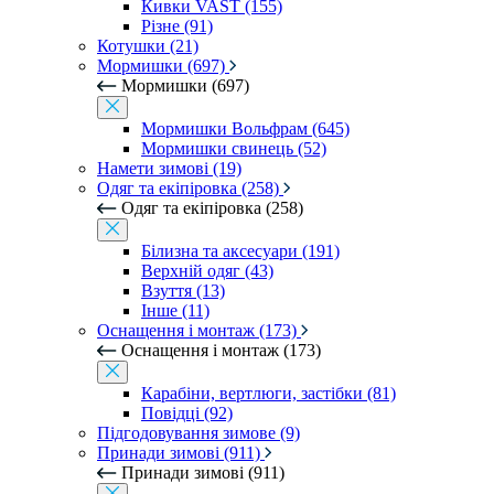
Кивки VAST (155)
Різне (91)
Котушки (21)
Мормишки (697)
Мормишки (697)
Мормишки Вольфрам (645)
Мормишки свинець (52)
Намети зимові (19)
Одяг та екіпіровка (258)
Одяг та екіпіровка (258)
Білизна та аксесуари (191)
Верхній одяг (43)
Взуття (13)
Інше (11)
Оснащення і монтаж (173)
Оснащення і монтаж (173)
Карабіни, вертлюги, застібки (81)
Повідці (92)
Підгодовування зимове (9)
Принади зимові (911)
Принади зимові (911)