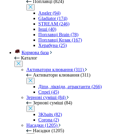
Поплавці (824)
Angler (94)
Gladiator (174)
STREAM (246)
Інші (40)
Поплавці Brain (78)
Поплавці Козак (167)
Херабуна (25)
Кормова база
Каталог
Активатори клювання (311)
Активатори клювання (311)
Діпи, ліквіди, атрактанти (266)
Спреї (45)
Зернові суміші (84)
Зернові суміші (84)
3Kbaits (82)
Corona (2)
Насадки (1205)
Насадки (1205)