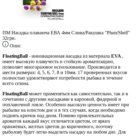
ПМ Насадка плаваюча ЕВА 4мм Слива/Ракушка "Plum/Shell"
32грн.
Опис
FloatingBall
- инновационная насадка из материала
EVA
,
имеет высокую плавучесть и стойкую ароматизацию,
позволяет многоразовое использование. Производится в
шести размерах: 4, 5, 6, 7, 8 и 10мм. 17 проверенных вкусов
полностью удовлетворяют потребности рыбака в течение
всего сезона.
FloatingBall
может применяться как самостоятельно, так и в
сочетании с другими насадками в карповой, фидерной и
поплавочной ловле. Особенно высокую ценность имеет при
рыбалке на илистом дне и в тех случаях, когда необходимо
поднять крючок над дном. Помимо привлекательных
ароматов каждый вкус отличается цветом, от ярких
оранжевых, желтых цветов до коричневого, поэтому
рыболову будет легко выделить насадку на любом дне. Для