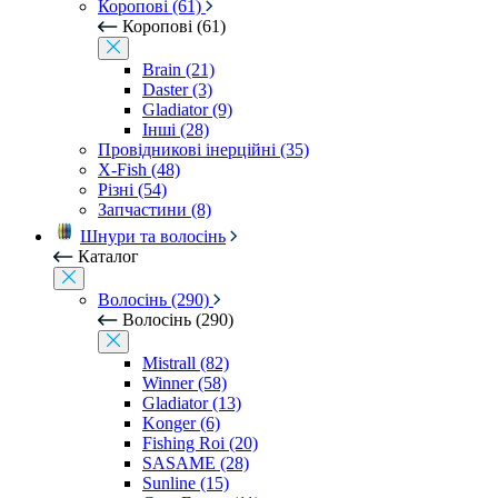
Коропові (61)
Коропові (61)
Brain (21)
Daster (3)
Gladiator (9)
Інші (28)
Провідникові інерційні (35)
X-Fish (48)
Різні (54)
Запчастини (8)
Шнури та волосінь
Каталог
Волосінь (290)
Волосінь (290)
Mistrall (82)
Winner (58)
Gladiator (13)
Konger (6)
Fishing Roi (20)
SASAME (28)
Sunline (15)