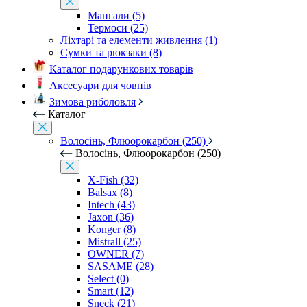
Мангали (5)
Термоси (25)
Ліхтарі та елементи живлення (1)
Сумки та рюкзаки (8)
Каталог подарункових товарів
Аксесуари для човнів
Зимова риболовля
Каталог
Волосінь, Флюорокарбон (250)
Волосінь, Флюорокарбон (250)
X-Fish (32)
Balsax (8)
Intech (43)
Jaxon (36)
Konger (8)
Mistrall (25)
OWNER (7)
SASAME (28)
Select (0)
Smart (12)
Sneck (21)