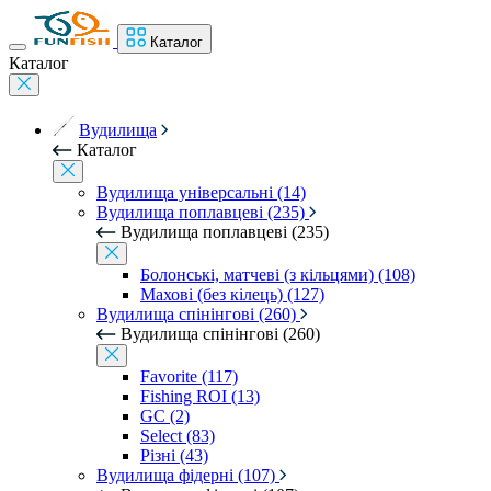
Каталог
Каталог
Вудилища
Каталог
Вудилища універсальні (14)
Вудилища поплавцеві (235)
Вудилища поплавцеві (235)
Болонські, матчеві (з кільцями) (108)
Махові (без кілець) (127)
Вудилища спінінгові (260)
Вудилища спінінгові (260)
Favorite (117)
Fishing ROI (13)
GC (2)
Select (83)
Різні (43)
Вудилища фідерні (107)