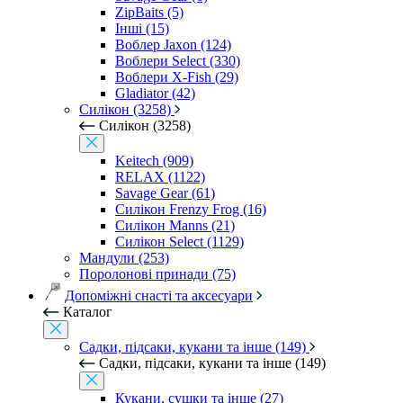
ZipBaits (5)
Інші (15)
Воблер Jaxon (124)
Воблери Select (330)
Воблери X-Fish (29)
Gladiator (42)
Силікон (3258)
Силікон (3258)
Keitech (909)
RELAX (1122)
Savage Gear (61)
Силікон Frenzy Frog (16)
Силікон Manns (21)
Силікон Select (1129)
Мандули (253)
Поролонові принади (75)
Допоміжні снасті та аксесуари
Каталог
Садки, підсаки, кукани та інше (149)
Садки, підсаки, кукани та інше (149)
Кукани, сушки та інше (27)