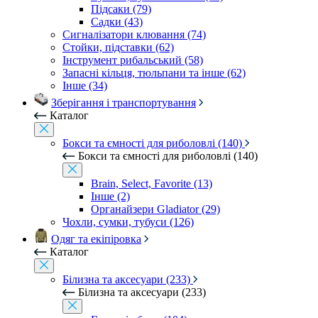
Підсаки (79)
Садки (43)
Сигналізатори клювання (74)
Стойки, підставки (62)
Інструмент рибальський (58)
Запасні кільця, тюльпани та інше (62)
Інше (34)
Зберігання і транспортування
Каталог
Бокси та ємності для риболовлі (140)
Бокси та ємності для риболовлі (140)
Brain, Select, Favorite (13)
Інше (2)
Органайзери Gladiator (29)
Чохли, сумки, тубуси (126)
Одяг та екіпіровка
Каталог
Білизна та аксесуари (233)
Білизна та аксесуари (233)