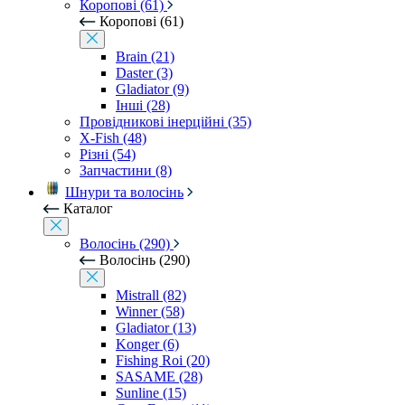
Коропові (61)
Коропові (61)
Brain (21)
Daster (3)
Gladiator (9)
Інші (28)
Провідникові інерційні (35)
X-Fish (48)
Різні (54)
Запчастини (8)
Шнури та волосінь
Каталог
Волосінь (290)
Волосінь (290)
Mistrall (82)
Winner (58)
Gladiator (13)
Konger (6)
Fishing Roi (20)
SASAME (28)
Sunline (15)