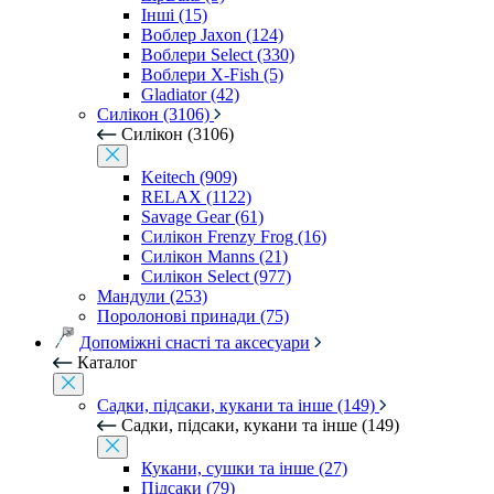
Інші (15)
Воблер Jaxon (124)
Воблери Select (330)
Воблери X-Fish (5)
Gladiator (42)
Силікон (3106)
Силікон (3106)
Keitech (909)
RELAX (1122)
Savage Gear (61)
Силікон Frenzy Frog (16)
Силікон Manns (21)
Силікон Select (977)
Мандули (253)
Поролонові принади (75)
Допоміжні снасті та аксесуари
Каталог
Садки, підсаки, кукани та інше (149)
Садки, підсаки, кукани та інше (149)
Кукани, сушки та інше (27)
Підсаки (79)