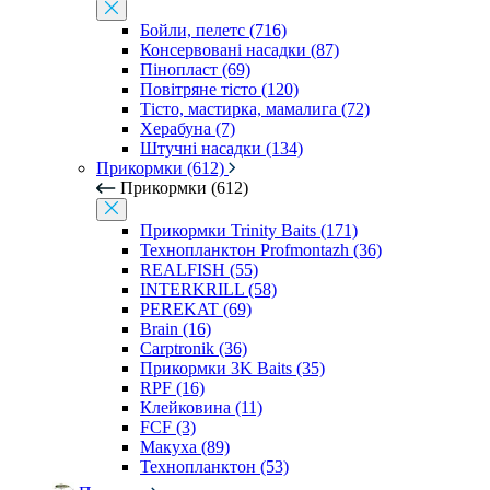
Бойли, пелетс (716)
Консервовані насадки (87)
Пінопласт (69)
Повітряне тісто (120)
Тісто, мастирка, мамалига (72)
Херабуна (7)
Штучні насадки (134)
Прикормки (612)
Прикормки (612)
Прикормки Trinity Baits (171)
Технопланктон Profmontazh (36)
REALFISH (55)
INTERKRILL (58)
PEREKAT (69)
Brain (16)
Carptronik (36)
Прикормки 3K Baits (35)
RPF (16)
Клейковина (11)
FCF (3)
Макуха (89)
Технопланктон (53)