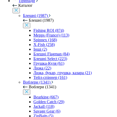
Принади
Каталог
Блешні (1987)
Блешні (1987)
Fishing ROI (874)
Mepps (France) (113)
Spinnex (168)
X-Fish (258)
Інші (2)
Блешні Flagman (84)
Блешні Select (223)
Грушка-Куля (61)
Лижа (22)
Лижа, букар, грушка, казара (21)
Тейл-спіннер (161)
Воблери (1341)
Воблери (1341)
Bearking (667)
Golden Catch (29)
Jackall (118)
Savage Gear (6)
ZipBaits (5)