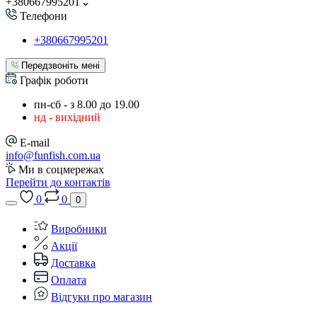
+380667995201
Телефони
+380667995201
Передзвоніть мені
Графік роботи
пн-сб - з 8.00 до 19.00
нд - вихідний
E-mail
info@funfish.com.ua
Ми в соцмережах
Перейти до контактів
0
0
0
Виробники
Акції
Доставка
Оплата
Відгуки про магазин