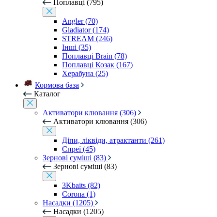
Поплавці (795)
Angler (70)
Gladiator (174)
STREAM (246)
Інші (35)
Поплавці Brain (78)
Поплавці Козак (167)
Херабуна (25)
Кормова база
Каталог
Активатори клювання (306)
Активатори клювання (306)
Діпи, ліквіди, атрактанти (261)
Спреї (45)
Зернові суміші (83)
Зернові суміші (83)
3Kbaits (82)
Corona (1)
Насадки (1205)
Насадки (1205)