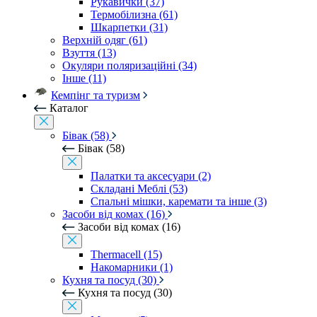
Рукавички (37)
Термобілизна (61)
Шкарпетки (31)
Верхній одяг (61)
Взуття (13)
Окуляри поляризаційні (34)
Інше (11)
Кемпінг та туризм
Каталог
Бівак (58)
Бівак (58)
Палатки та аксесуари (2)
Складані Меблі (53)
Спальні мішки, каремати та інше (3)
Засоби від комах (16)
Засоби від комах (16)
Thermacell (15)
Накомарники (1)
Кухня та посуд (30)
Кухня та посуд (30)