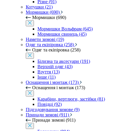
Різне (91)
Котушки (21)
Мормишки (690)
Мормишки (690)
Мормишки Вольфрам (645)
Мормишки свинець (45)
Намети зимові (19)
Одяг та екіпіровка (258)
Одяг та екіпіровка (258)
Білизна та аксесуари (191)
Верхній одяг (43)
Взуття (13)
Інше (11)
Оснащення і монтаж (173)
Оснащення і монтаж (173)
Карабіни, вертлюги, застібки (81)
Повідці (92)
Підгодовування зимове (9)
Принади зимові (911)
Принади зимові (911)