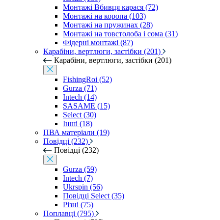
Монтажі Вбивця карася (72)
Монтажі на коропа (103)
Монтажі на пружинах (28)
Монтажі на товстолоба і сома (31)
Фідерні монтажі (87)
Карабіни, вертлюги, застібки (201)
Карабіни, вертлюги, застібки (201)
FishingRoi (52)
Gurza (71)
Intech (14)
SASAME (15)
Select (30)
Інші (18)
ПВА матеріали (19)
Повідці (232)
Повідці (232)
Gurza (59)
Intech (7)
Ukrspin (56)
Повідці Select (35)
Різні (75)
Поплавці (795)