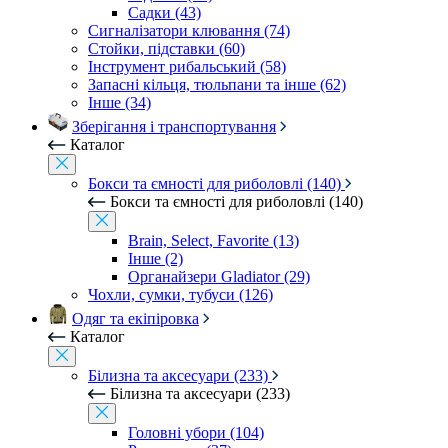
Садки (43)
Сигналізатори клювання (74)
Стойки, підставки (60)
Інструмент рибальський (58)
Запасні кільця, тюльпани та інше (62)
Інше (34)
Зберігання і транспортування
Каталог
Бокси та ємності для риболовлі (140)
Бокси та ємності для риболовлі (140)
Brain, Select, Favorite (13)
Інше (2)
Органайзери Gladiator (29)
Чохли, сумки, тубуси (126)
Одяг та екіпіровка
Каталог
Білизна та аксесуари (233)
Білизна та аксесуари (233)
Головні убори (104)