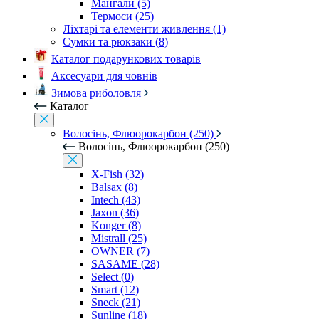
Мангали (5)
Термоси (25)
Ліхтарі та елементи живлення (1)
Сумки та рюкзаки (8)
Каталог подарункових товарів
Аксесуари для човнів
Зимова риболовля
Каталог
Волосінь, Флюорокарбон (250)
Волосінь, Флюорокарбон (250)
X-Fish (32)
Balsax (8)
Intech (43)
Jaxon (36)
Konger (8)
Mistrall (25)
OWNER (7)
SASAME (28)
Select (0)
Smart (12)
Sneck (21)
Sunline (18)