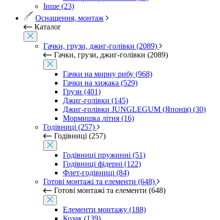
Інше (23)
Оснащення, монтаж
Каталог
Гачки, грузи, джиг-голівки (2089)
Гачки, грузи, джиг-голівки (2089)
Гачки на мирну рибу (968)
Гачки на хижака (529)
Грузи (401)
Джиг-голівки (145)
Джиг-голівки JUNGLEGUM (Японія) (30)
Мормишка літня (16)
Годівниці (257)
Годівниці (257)
Годівниці пружинні (51)
Годівниці фідерні (122)
Флет-годівниці (84)
Готові монтажі та елементи (648)
Готові монтажі та елементи (648)
Елементи монтажу (188)
Козак (139)