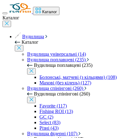
Каталог
Каталог
Вудилища
Каталог
Вудилища універсальні (14)
Вудилища поплавцеві (235)
Вудилища поплавцеві (235)
Болонські, матчеві (з кільцями) (108)
Махові (без кілець) (127)
Вудилища спінінгові (260)
Вудилища спінінгові (260)
Favorite (117)
Fishing ROI (13)
GC (2)
Select (83)
Різні (43)
Вудилища фідерні (107)