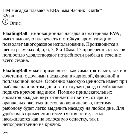
ПМ Насадка плаваюча ЕВА 5мм Часник "Garlic"
32грн.
Опис
FloatingBall
- инновационная насадка из материала
EVA
,
имеет высокую плавучесть и стойкую ароматизацию,
позволяет многоразовое использование. Производится в
шести размерах: 4, 5, 6, 7, 8 и 10мм. 17 проверенных вкусов
полностью удовлетворяют потребности рыбака в течение
всего сезона.
FloatingBall
может применяться как самостоятельно, так и в
сочетании с другими насадками в карповой, фидерной и
поплавочной ловле. Особенно высокую ценность имеет при
рыбалке на илистом дне и в тех случаях, когда необходимо
поднять крючок над дном. Помимо привлекательных
ароматов каждый вкус отличается цветом, от ярких
оранжевых, желтых цветов до коричневого, поэтому
рыболову будет легко выделить насадку на любом дне. Для
удобства в применении имеется отверстие, легко
насаживается как на волосяную оснастку, так и
непосредственно на крючок.