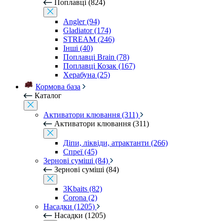
Поплавці (824)
Angler (94)
Gladiator (174)
STREAM (246)
Інші (40)
Поплавці Brain (78)
Поплавці Козак (167)
Херабуна (25)
Кормова база
Каталог
Активатори клювання (311)
Активатори клювання (311)
Діпи, ліквіди, атрактанти (266)
Спреї (45)
Зернові суміші (84)
Зернові суміші (84)
3Kbaits (82)
Corona (2)
Насадки (1205)
Насадки (1205)