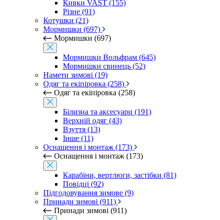
Кивки VAST (155)
Різне (91)
Котушки (21)
Мормишки (697)
Мормишки (697)
Мормишки Вольфрам (645)
Мормишки свинець (52)
Намети зимові (19)
Одяг та екіпіровка (258)
Одяг та екіпіровка (258)
Білизна та аксесуари (191)
Верхній одяг (43)
Взуття (13)
Інше (11)
Оснащення і монтаж (173)
Оснащення і монтаж (173)
Карабіни, вертлюги, застібки (81)
Повідці (92)
Підгодовування зимове (9)
Принади зимові (911)
Принади зимові (911)