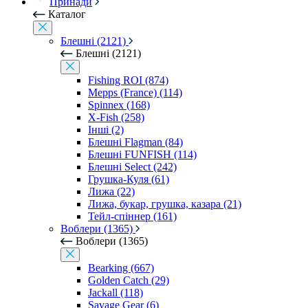
Принади
Каталог
Блешні (2121)
Блешні (2121)
Fishing ROI (874)
Mepps (France) (114)
Spinnex (168)
X-Fish (258)
Інші (2)
Блешні Flagman (84)
Блешні FUNFISH (114)
Блешні Select (242)
Грушка-Куля (61)
Лижа (22)
Лижа, букар, грушка, казара (21)
Тейл-спіннер (161)
Воблери (1365)
Воблери (1365)
Bearking (667)
Golden Catch (29)
Jackall (118)
Savage Gear (6)