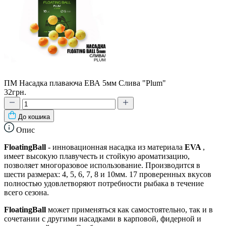
ПМ Насадка плаваюча ЕВА 5мм Слива "Plum"
32грн.
До кошика
Опис
FloatingBall
- инновационная насадка из материала
EVA
,
имеет высокую плавучесть и стойкую ароматизацию,
позволяет многоразовое использование. Производится в
шести размерах: 4, 5, 6, 7, 8 и 10мм. 17 проверенных вкусов
полностью удовлетворяют потребности рыбака в течение
всего сезона.
FloatingBall
может применяться как самостоятельно, так и в
сочетании с другими насадками в карповой, фидерной и