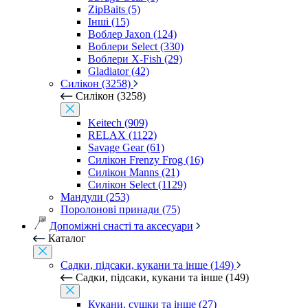
ZipBaits (5)
Інші (15)
Воблер Jaxon (124)
Воблери Select (330)
Воблери X-Fish (29)
Gladiator (42)
Силікон (3258)
Силікон (3258)
Keitech (909)
RELAX (1122)
Savage Gear (61)
Силікон Frenzy Frog (16)
Силікон Manns (21)
Силікон Select (1129)
Мандули (253)
Поролонові принади (75)
Допоміжні снасті та аксесуари
Каталог
Садки, підсаки, кукани та інше (149)
Садки, підсаки, кукани та інше (149)
Кукани, сушки та інше (27)