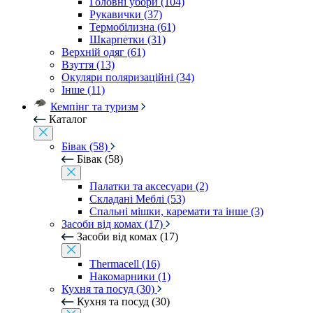
Головні убори (104)
Рукавички (37)
Термобілизна (61)
Шкарпетки (31)
Верхній одяг (61)
Взуття (13)
Окуляри поляризаційні (34)
Інше (11)
Кемпінг та туризм
Каталог
Бівак (58)
Бівак (58)
Палатки та аксесуари (2)
Складані Меблі (53)
Спальні мішки, каремати та інше (3)
Засоби від комах (17)
Засоби від комах (17)
Thermacell (16)
Накомарники (1)
Кухня та посуд (30)
Кухня та посуд (30)