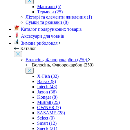
Мангали (5)
Термоси (25)
Ліхтарі та елементи живлення (1)
Сумки та рюкзаки (8)
Каталог подарункових товарів
Аксесуари для човнів
Зимова риболовля
Каталог
Волосінь, Флюорокарбон (250)
Волосінь, Флюорокарбон (250)
X-Fish (32)
Balsax (8)
Intech (43)
Jaxon (36)
Konger (8)
Mistrall (25)
OWNER (7)
SASAME (28)
Select (0)
Smart (12)
Sneck (21)