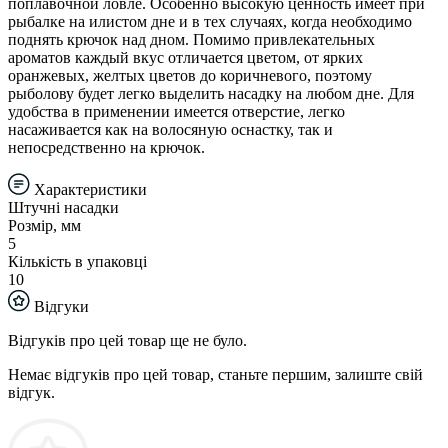
поплавочной ловле. Особенно высокую ценность имеет при
рыбалке на илистом дне и в тех случаях, когда необходимо
поднять крючок над дном. Помимо привлекательных
ароматов каждый вкус отличается цветом, от ярких
оранжевых, желтых цветов до коричневого, поэтому
рыболову будет легко выделить насадку на любом дне. Для
удобства в применении имеется отверстие, легко
насаживается как на волосяную оснастку, так и
непосредственно на крючок.
Характеристики
Штучні насадки
Розмір, мм
5
Кількість в упаковці
10
Відгуки
Відгуків про цей товар ще не було.
Немає відгуків про цей товар, станьте першим, залиште свій
відгук.