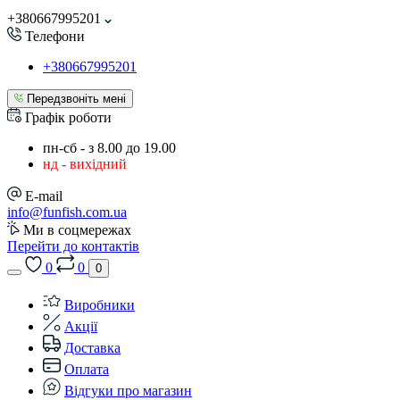
+380667995201
Телефони
+380667995201
Передзвоніть мені
Графік роботи
пн-сб - з 8.00 до 19.00
нд - вихідний
E-mail
info@funfish.com.ua
Ми в соцмережах
Перейти до контактів
0
0
0
Виробники
Акції
Доставка
Оплата
Відгуки про магазин