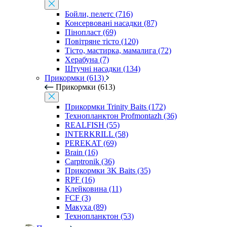
Бойли, пелетс (716)
Консервовані насадки (87)
Пінопласт (69)
Повітряне тісто (120)
Тісто, мастирка, мамалига (72)
Херабуна (7)
Штучні насадки (134)
Прикормки (613)
Прикормки (613)
Прикормки Trinity Baits (172)
Технопланктон Profmontazh (36)
REALFISH (55)
INTERKRILL (58)
PEREKAT (69)
Brain (16)
Carptronik (36)
Прикормки 3K Baits (35)
RPF (16)
Клейковина (11)
FCF (3)
Макуха (89)
Технопланктон (53)