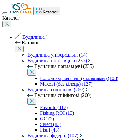
Каталог
Каталог
Вудилища
Каталог
Вудилища універсальні (14)
Вудилища поплавцеві (235)
Вудилища поплавцеві (235)
Болонські, матчеві (з кільцями) (108)
Махові (без кілець) (127)
Вудилища спінінгові (260)
Вудилища спінінгові (260)
Favorite (117)
Fishing ROI (13)
GC (2)
Select (83)
Різні (43)
Вудилища фідерні (107)