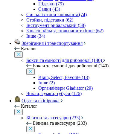
Підсаки (79)
Садки (43)
Сигналізатори клювання (74)
Стойки, підставки (62)
Інструмент рибальський (58)
Запасні кільця, тюльпани та інше (62)
Інше (34)
Зберігання і транспортування
Каталог
Бокси та ємності для риболовлі (140)
Бокси та ємності для риболовлі (140)
Brain, Select, Favorite (13)
Інше (2)
Органайзери Gladiator (29)
Чохли, сумки, тубуси (126)
Одяг та екіпіровка
Каталог
Білизна та аксесуари (233)
Білизна та аксесуари (233)