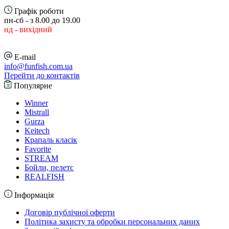
Графік роботи
пн-сб - з 8.00 до 19.00
нд - вихідний
E-mail
info@funfish.com.ua
Перейти до контактів
Популярне
Winner
Mistrall
Gurza
Keitech
Крапаль класік
Favorite
STREAM
Бойли, пелетс
REALFISH
Інформація
Договір публічної оферти
Політика захисту та обробки персональних даних