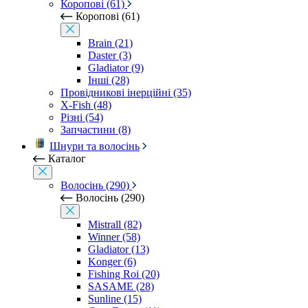
Коропові (61)
Коропові (61)
Brain (21)
Daster (3)
Gladiator (9)
Інші (28)
Провідникові інерційні (35)
X-Fish (48)
Різні (54)
Запчастини (8)
Шнури та волосінь
Каталог
Волосінь (290)
Волосінь (290)
Mistrall (82)
Winner (58)
Gladiator (13)
Konger (6)
Fishing Roi (20)
SASAME (28)
Sunline (15)