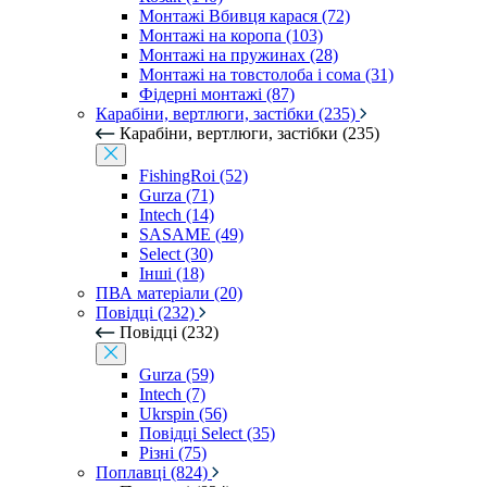
Монтажі Вбивця карася (72)
Монтажі на коропа (103)
Монтажі на пружинах (28)
Монтажі на товстолоба і сома (31)
Фідерні монтажі (87)
Карабіни, вертлюги, застібки (235)
Карабіни, вертлюги, застібки (235)
FishingRoi (52)
Gurza (71)
Intech (14)
SASAME (49)
Select (30)
Інші (18)
ПВА матеріали (20)
Повідці (232)
Повідці (232)
Gurza (59)
Intech (7)
Ukrspin (56)
Повідці Select (35)
Різні (75)
Поплавці (824)