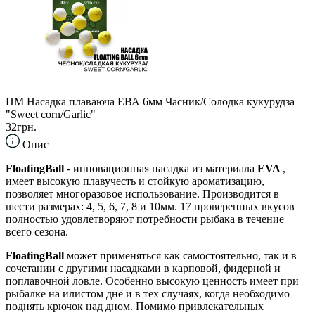
ПМ Насадка плаваюча ЕВА 6мм Часник/Солодка кукурудза
"Sweet corn/Garlic"
32грн.
Опис
FloatingBall
- инновационная насадка из материала
EVA
,
имеет высокую плавучесть и стойкую ароматизацию,
позволяет многоразовое использование. Производится в
шести размерах: 4, 5, 6, 7, 8 и 10мм. 17 проверенных вкусов
полностью удовлетворяют потребности рыбака в течение
всего сезона.
FloatingBall
может применяться как самостоятельно, так и в
сочетании с другими насадками в карповой, фидерной и
поплавочной ловле. Особенно высокую ценность имеет при
рыбалке на илистом дне и в тех случаях, когда необходимо
поднять крючок над дном. Помимо привлекательных