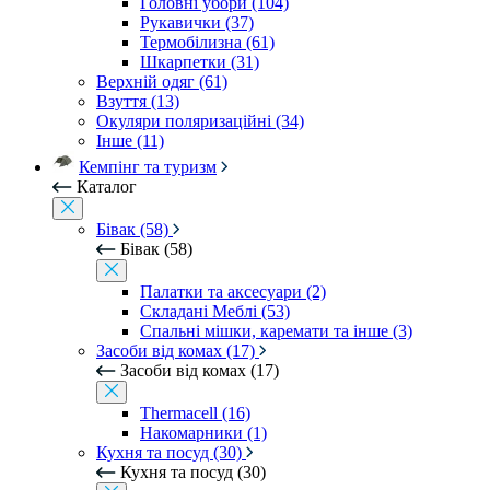
Головні убори (104)
Рукавички (37)
Термобілизна (61)
Шкарпетки (31)
Верхній одяг (61)
Взуття (13)
Окуляри поляризаційні (34)
Інше (11)
Кемпінг та туризм
Каталог
Бівак (58)
Бівак (58)
Палатки та аксесуари (2)
Складані Меблі (53)
Спальні мішки, каремати та інше (3)
Засоби від комах (17)
Засоби від комах (17)
Thermacell (16)
Накомарники (1)
Кухня та посуд (30)
Кухня та посуд (30)