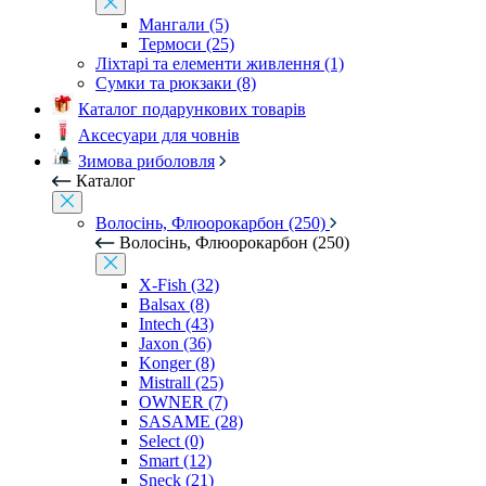
Мангали (5)
Термоси (25)
Ліхтарі та елементи живлення (1)
Сумки та рюкзаки (8)
Каталог подарункових товарів
Аксесуари для човнів
Зимова риболовля
Каталог
Волосінь, Флюорокарбон (250)
Волосінь, Флюорокарбон (250)
X-Fish (32)
Balsax (8)
Intech (43)
Jaxon (36)
Konger (8)
Mistrall (25)
OWNER (7)
SASAME (28)
Select (0)
Smart (12)
Sneck (21)