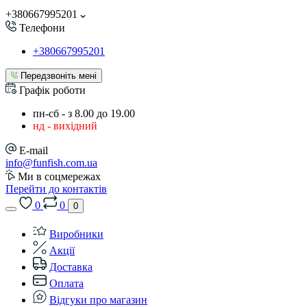
+380667995201
Телефони
+380667995201
Передзвоніть мені
Графік роботи
пн-сб - з 8.00 до 19.00
нд - вихідний
E-mail
info@funfish.com.ua
Ми в соцмережах
Перейти до контактів
0
0
0
Виробники
Акції
Доставка
Оплата
Відгуки про магазин