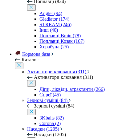
Поплавці (824)
Angler (94)
Gladiator (174)
STREAM (246)
Інші (40)
Поплавці Brain (78)
Поплавці Козак (167)
Херабуна (25)
Кормова база
Каталог
Активатори клювання (311)
Активатори клювання (311)
Діпи, ліквіди, атрактанти (266)
Спреї (45)
Зернові суміші (84)
Зернові суміші (84)
3Kbaits (82)
Corona (2)
Насадки (1205)
Насадки (1205)