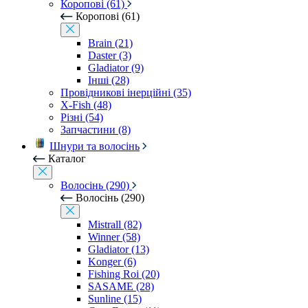
Коропові (61)
Коропові (61)
Brain (21)
Daster (3)
Gladiator (9)
Інші (28)
Провідникові інерційні (35)
X-Fish (48)
Різні (54)
Запчастини (8)
Шнури та волосінь
Каталог
Волосінь (290)
Волосінь (290)
Mistrall (82)
Winner (58)
Gladiator (13)
Konger (6)
Fishing Roi (20)
SASAME (28)
Sunline (15)