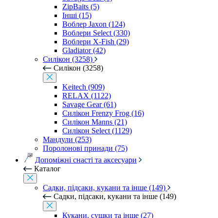
ZipBaits (5)
Інші (15)
Воблер Jaxon (124)
Воблери Select (330)
Воблери X-Fish (29)
Gladiator (42)
Силікон (3258)
Силікон (3258)
Keitech (909)
RELAX (1122)
Savage Gear (61)
Силікон Frenzy Frog (16)
Силікон Manns (21)
Силікон Select (1129)
Мандули (253)
Поролонові принади (75)
Допоміжні снасті та аксесуари
Каталог
Садки, підсаки, кукани та інше (149)
Садки, підсаки, кукани та інше (149)
Кукани, сушки та інше (27)