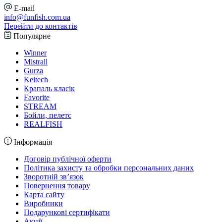
E-mail
info@funfish.com.ua
Перейти до контактів
Популярне
Winner
Mistrall
Gurza
Keitech
Крапаль класік
Favorite
STREAM
Бойли, пелетс
REALFISH
Інформація
Договір публічної оферти
Політика захисту та обробки персональних даних
Зворотній зв’язок
Повернення товару
Карта сайту
Виробники
Подарункові сертифікати
Акції