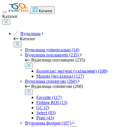
Каталог
Каталог
Вудилища
Каталог
Вудилища універсальні (14)
Вудилища поплавцеві (235)
Вудилища поплавцеві (235)
Болонські, матчеві (з кільцями) (108)
Махові (без кілець) (127)
Вудилища спінінгові (260)
Вудилища спінінгові (260)
Favorite (117)
Fishing ROI (13)
GC (2)
Select (83)
Різні (43)
Вудилища фідерні (107)