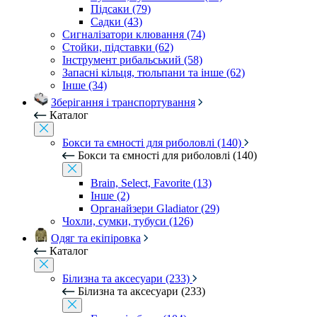
Підсаки (79)
Садки (43)
Сигналізатори клювання (74)
Стойки, підставки (62)
Інструмент рибальський (58)
Запасні кільця, тюльпани та інше (62)
Інше (34)
Зберігання і транспортування
Каталог
Бокси та ємності для риболовлі (140)
Бокси та ємності для риболовлі (140)
Brain, Select, Favorite (13)
Інше (2)
Органайзери Gladiator (29)
Чохли, сумки, тубуси (126)
Одяг та екіпіровка
Каталог
Білизна та аксесуари (233)
Білизна та аксесуари (233)