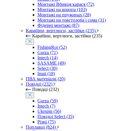
Монтажі Вбивця карася (72)
Монтажі на коропа (103)
Монтажі на пружинах (28)
Монтажі на товстолоба і сома (31)
Фідерні монтажі (87)
Карабіни, вертлюги, застібки (235)
Карабіни, вертлюги, застібки (235)
FishingRoi (52)
Gurza (71)
Intech (14)
SASAME (49)
Select (30)
Інші (18)
ПВА матеріали (20)
Повідці (232)
Повідці (232)
Gurza (59)
Intech (7)
Ukrspin (56)
Повідці Select (35)
Різні (75)
Поплавці (824)