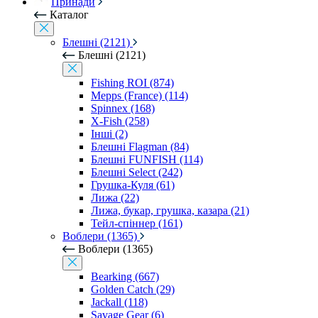
Принади
Каталог
Блешні (2121)
Блешні (2121)
Fishing ROI (874)
Mepps (France) (114)
Spinnex (168)
X-Fish (258)
Інші (2)
Блешні Flagman (84)
Блешні FUNFISH (114)
Блешні Select (242)
Грушка-Куля (61)
Лижа (22)
Лижа, букар, грушка, казара (21)
Тейл-спіннер (161)
Воблери (1365)
Воблери (1365)
Bearking (667)
Golden Catch (29)
Jackall (118)
Savage Gear (6)