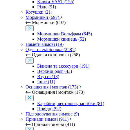
Кивки VAST (155)
Різне (91)
Котушки (21)
Мормишки (697)
Мормишки (697)
Мормишки Вольфрам (645)
Мормишки свинець (52)
Намети зимові (19)
Одяг та екіпіровка (258)
Одяг та екіпіровка (258)
Білизна та аксесуари (191)
Верхній одяг (43)
Взуття (13)
Інше (11)
Оснащення і монтаж (173)
Оснащення і монтаж (173)
Карабіни, вертлюги, застібки (81)
Повідці (92)
Підгодовування зимове (9)
Принади зимові (911)
Принади зимові (911)