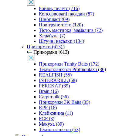
Бойли, пелетс (716)
Консервовані насадки (87)
Пінопласт (69)
Повітряне тісто (120)
Тісто, мастирка, мамалига (72)
Херабуна (7)
Штучні насадки (134)
Прикормки (613)
Прикормки (613)
Прикормки Trinity Baits (172)
Технопланктон Profmontazh (36)
REALFISH (55)
INTERKRILL (58)
PEREKAT (69)
Brain (16)
Carptronik (36)
Прикормки 3K Baits (35)
RPF (16)
Клейковина (11)
FCF (3)
Макуха (89)
Технопланктон (53)