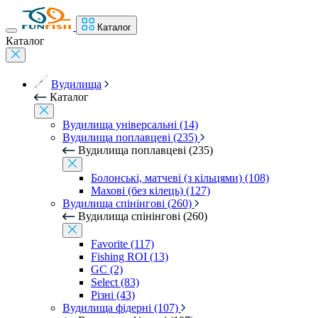
Каталог
Каталог
Вудилища
Каталог
Вудилища універсальні (14)
Вудилища поплавцеві (235)
Вудилища поплавцеві (235)
Болонські, матчеві (з кільцями) (108)
Махові (без кілець) (127)
Вудилища спінінгові (260)
Вудилища спінінгові (260)
Favorite (117)
Fishing ROI (13)
GC (2)
Select (83)
Різні (43)
Вудилища фідерні (107)