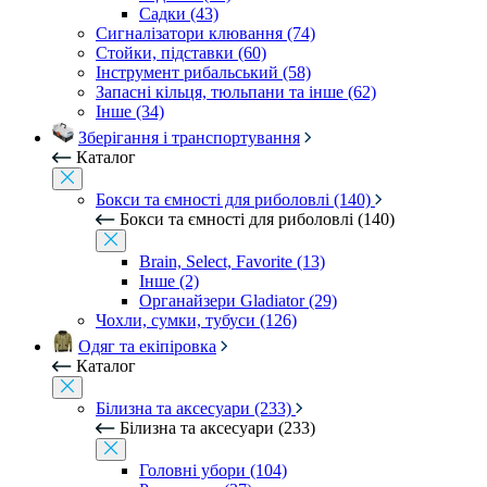
Садки (43)
Сигналізатори клювання (74)
Стойки, підставки (60)
Інструмент рибальський (58)
Запасні кільця, тюльпани та інше (62)
Інше (34)
Зберігання і транспортування
Каталог
Бокси та ємності для риболовлі (140)
Бокси та ємності для риболовлі (140)
Brain, Select, Favorite (13)
Інше (2)
Органайзери Gladiator (29)
Чохли, сумки, тубуси (126)
Одяг та екіпіровка
Каталог
Білизна та аксесуари (233)
Білизна та аксесуари (233)
Головні убори (104)