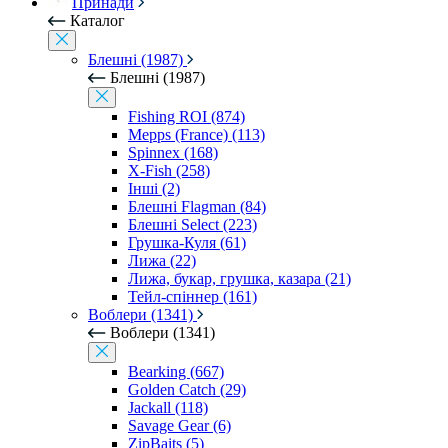
Принади
Каталог
Блешні (1987)
Блешні (1987)
Fishing ROI (874)
Mepps (France) (113)
Spinnex (168)
X-Fish (258)
Інші (2)
Блешні Flagman (84)
Блешні Select (223)
Грушка-Куля (61)
Лижа (22)
Лижа, букар, грушка, казара (21)
Тейл-спіннер (161)
Воблери (1341)
Воблери (1341)
Bearking (667)
Golden Catch (29)
Jackall (118)
Savage Gear (6)
ZipBaits (5)