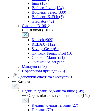
Інші (15)
Воблер Jaxon (124)
Воблери Select (330)
Воблери X-Fish (5)
Gladiator (42)
Силікон (3106)
Силікон (3106)
Keitech (909)
RELAX (1122)
Savage Gear (61)
Силікон Frenzy Frog (16)
Силікон Manns (21)
Силікон Select (977)
Мандули (253)
Поролонові принади (75)
Допоміжні снасті та аксесуари
Каталог
Садки, підсаки, кукани та інше (149)
Садки, підсаки, кукани та інше (149)
Кукани, сушки та інше (27)
Підсаки (79)