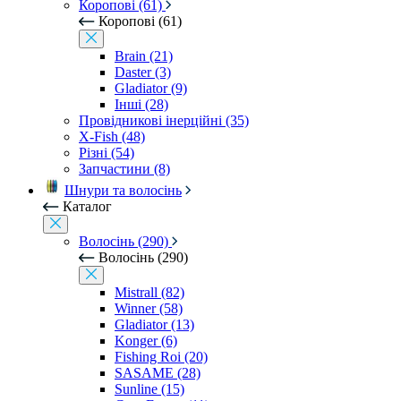
Коропові (61)
Коропові (61)
Brain (21)
Daster (3)
Gladiator (9)
Інші (28)
Провідникові інерційні (35)
X-Fish (48)
Різні (54)
Запчастини (8)
Шнури та волосінь
Каталог
Волосінь (290)
Волосінь (290)
Mistrall (82)
Winner (58)
Gladiator (13)
Konger (6)
Fishing Roi (20)
SASAME (28)
Sunline (15)