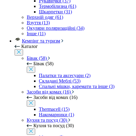
Рукавички (37)
Термобілизна (61)
Шкарпетки (31)
Верхній одяг (61)
Взуття (13)
Окуляри поляризаційні (34)
Інше (11)
Кемпінг та туризм
Каталог
Бівак (58)
Бівак (58)
Палатки та аксесуари (2)
Складані Меблі (53)
Спальні мішки, каремати та інше (3)
Засоби від комах (16)
Засоби від комах (16)
Thermacell (15)
Накомарники (1)
Кухня та посуд (30)
Кухня та посуд (30)