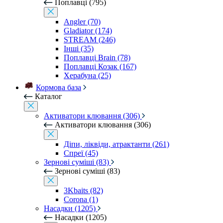
Поплавці (795)
Angler (70)
Gladiator (174)
STREAM (246)
Інші (35)
Поплавці Brain (78)
Поплавці Козак (167)
Херабуна (25)
Кормова база
Каталог
Активатори клювання (306)
Активатори клювання (306)
Діпи, ліквіди, атрактанти (261)
Спреї (45)
Зернові суміші (83)
Зернові суміші (83)
3Kbaits (82)
Corona (1)
Насадки (1205)
Насадки (1205)