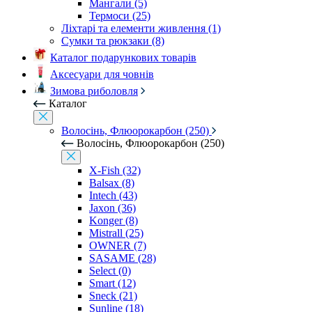
Мангали (5)
Термоси (25)
Ліхтарі та елементи живлення (1)
Сумки та рюкзаки (8)
Каталог подарункових товарів
Аксесуари для човнів
Зимова риболовля
Каталог
Волосінь, Флюорокарбон (250)
Волосінь, Флюорокарбон (250)
X-Fish (32)
Balsax (8)
Intech (43)
Jaxon (36)
Konger (8)
Mistrall (25)
OWNER (7)
SASAME (28)
Select (0)
Smart (12)
Sneck (21)
Sunline (18)