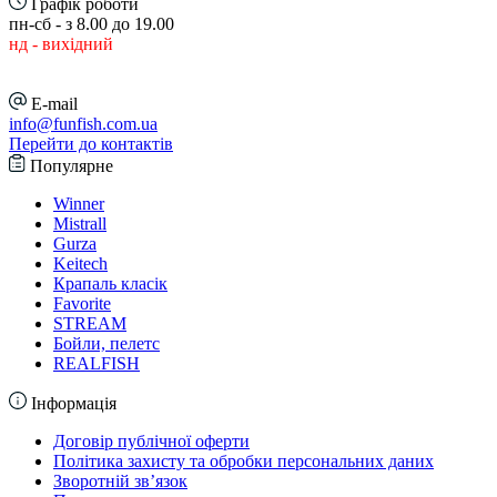
Графік роботи
пн-сб - з 8.00 до 19.00
нд - вихідний
E-mail
info@funfish.com.ua
Перейти до контактів
Популярне
Winner
Mistrall
Gurza
Keitech
Крапаль класік
Favorite
STREAM
Бойли, пелетс
REALFISH
Інформація
Договір публічної оферти
Політика захисту та обробки персональних даних
Зворотній зв’язок