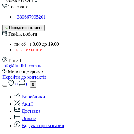
+380667995201
Телефони
+380667995201
Передзвоніть мені
Графік роботи
пн-сб - з 8.00 до 19.00
нд - вихідний
E-mail
info@funfish.com.ua
Ми в соцмережах
Перейти до контактів
0
0
0
Виробники
Акції
Доставка
Оплата
Відгуки про магазин