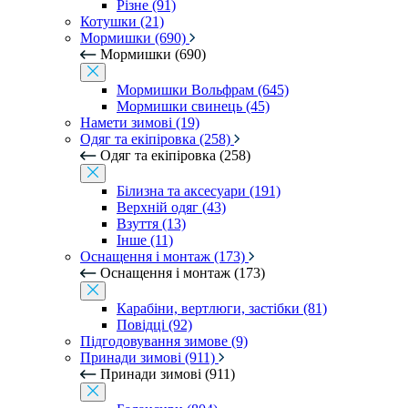
Різне (91)
Котушки (21)
Мормишки (690)
Мормишки (690)
Мормишки Вольфрам (645)
Мормишки свинець (45)
Намети зимові (19)
Одяг та екіпіровка (258)
Одяг та екіпіровка (258)
Білизна та аксесуари (191)
Верхній одяг (43)
Взуття (13)
Інше (11)
Оснащення і монтаж (173)
Оснащення і монтаж (173)
Карабіни, вертлюги, застібки (81)
Повідці (92)
Підгодовування зимове (9)
Принади зимові (911)
Принади зимові (911)