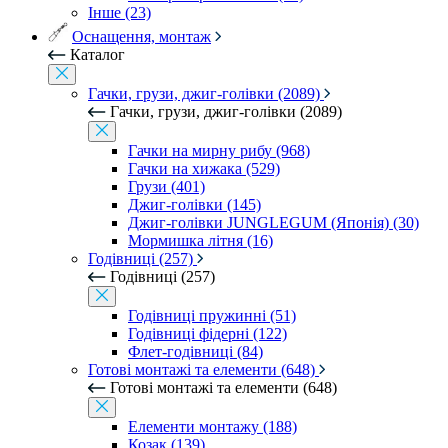
Інше (23)
Оснащення, монтаж
Каталог
Гачки, грузи, джиг-голівки (2089)
Гачки, грузи, джиг-голівки (2089)
Гачки на мирну рибу (968)
Гачки на хижака (529)
Грузи (401)
Джиг-голівки (145)
Джиг-голівки JUNGLEGUM (Японія) (30)
Мормишка літня (16)
Годівниці (257)
Годівниці (257)
Годівниці пружинні (51)
Годівниці фідерні (122)
Флет-годівниці (84)
Готові монтажі та елементи (648)
Готові монтажі та елементи (648)
Елементи монтажу (188)
Козак (139)