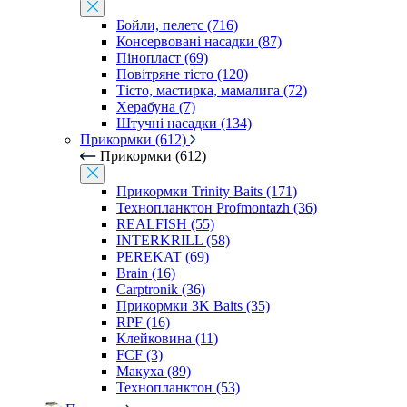
Бойли, пелетс (716)
Консервовані насадки (87)
Пінопласт (69)
Повітряне тісто (120)
Тісто, мастирка, мамалига (72)
Херабуна (7)
Штучні насадки (134)
Прикормки (612)
Прикормки (612)
Прикормки Trinity Baits (171)
Технопланктон Profmontazh (36)
REALFISH (55)
INTERKRILL (58)
PEREKAT (69)
Brain (16)
Carptronik (36)
Прикормки 3K Baits (35)
RPF (16)
Клейковина (11)
FCF (3)
Макуха (89)
Технопланктон (53)