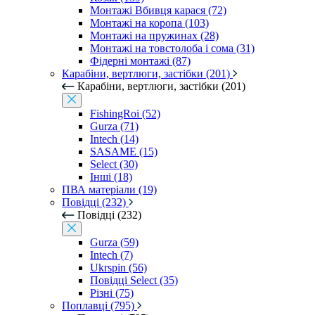
Монтажі Вбивця карася (72)
Монтажі на коропа (103)
Монтажі на пружинах (28)
Монтажі на товстолоба і сома (31)
Фідерні монтажі (87)
Карабіни, вертлюги, застібки (201)
Карабіни, вертлюги, застібки (201)
FishingRoi (52)
Gurza (71)
Intech (14)
SASAME (15)
Select (30)
Інші (18)
ПВА матеріали (19)
Повідці (232)
Повідці (232)
Gurza (59)
Intech (7)
Ukrspin (56)
Повідці Select (35)
Різні (75)
Поплавці (795)