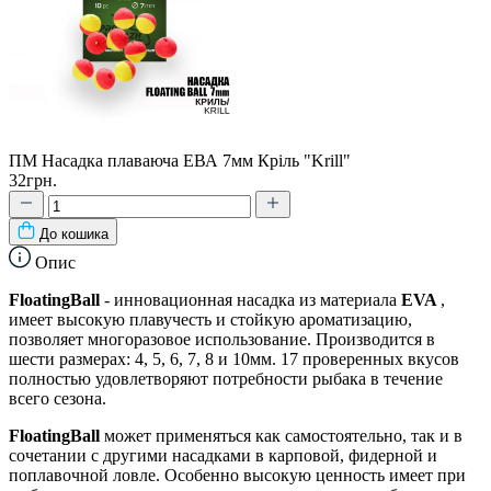
ПМ Насадка плаваюча ЕВА 7мм Кріль "Krill"
32грн.
До кошика
Опис
FloatingBall
- инновационная насадка из материала
EVA
,
имеет высокую плавучесть и стойкую ароматизацию,
позволяет многоразовое использование. Производится в
шести размерах: 4, 5, 6, 7, 8 и 10мм. 17 проверенных вкусов
полностью удовлетворяют потребности рыбака в течение
всего сезона.
FloatingBall
может применяться как самостоятельно, так и в
сочетании с другими насадками в карповой, фидерной и
поплавочной ловле. Особенно высокую ценность имеет при