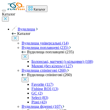
Каталог
Каталог
Вудилища
Каталог
Вудилища універсальні (14)
Вудилища поплавцеві (235)
Вудилища поплавцеві (235)
Болонські, матчеві (з кільцями) (108)
Махові (без кілець) (127)
Вудилища спінінгові (260)
Вудилища спінінгові (260)
Favorite (117)
Fishing ROI (13)
GC (2)
Select (83)
Різні (43)
Вудилища фідерні (107)