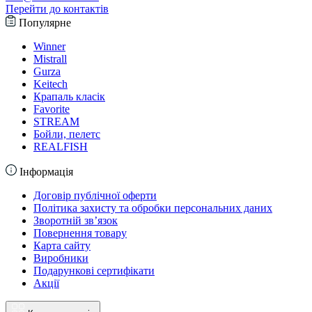
Перейти до контактів
Популярне
Winner
Mistrall
Gurza
Keitech
Крапаль класік
Favorite
STREAM
Бойли, пелетс
REALFISH
Інформація
Договір публічної оферти
Політика захисту та обробки персональних даних
Зворотній зв’язок
Повернення товару
Карта сайту
Виробники
Подарункові сертифікати
Акції