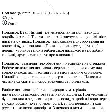
Поплавець Brain BF24 0.75g (5026 075)
37грн.
Опис
Поплавок
Brain fishing
- це універсальний поплавок для
водойм без течії. Товста антена забезпечує хорошу помітність
навіть в сутінках. Поплавок - рибальське пристосування на
волосіні вудки поплавка. Поплавок виконує дві функції:
перша - утримує гачок з рибальської насадкою на потрібній
глибині, друга - сигналізує про клювання.
Поплавок - зазвичай тіло обертання, насаджене на стрижень.
Робоче положення поплавка - вертикальне, при якому над
водою знаходиться частина тіла з виступаючим стрижнем.
Нижній кінець стержня - кіль, верхній - антена. Надводна
частина служить для спостереження за поплавком.
Раніше поплавки робили з природних матеріалів,
намагаючись використовувати найбільш легкі. Популярними
були поплавки з деревини (липа, сосна), з пробки і кори дерев,
з сухих рослин (куга, очерет, рогіз), з пір'я великих птахів
(гусей), з колючок дикобраза. З появою пластмас поплавки