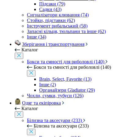
Підсаки (79)
Садки (43)
Сигналізатори клювання (74)
Стойки, підставки (62)
Інструмент рибальський (58)
Запасні кільця, тюльпани та інше (62)
Інше (34)
Зберігання і транспортування
Каталог
Бокси та ємності для риболовлі (140)
Бокси та ємності для риболовлі (140)
Brain, Select, Favorite (13)
Інше (2)
Органайзери Gladiator (29)
Чохли, сумки, тубуси (126)
Одяг та екіпіровка
Каталог
Білизна та аксесуари (233)
Білизна та аксесуари (233)