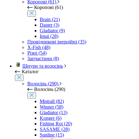
Коропові (61)
Коропові (61)
Brain (21)
Daster (3)
Gladiator (9)
Інші (28)
Провідникові інерційні (35)
X-Fish (48)
Різні (54)
Запчастини (8)
Шнури та волосінь
Каталог
Волосінь (290)
Волосінь (290)
Mistrall (82)
Winner (58)
Gladiator (13)
Konger (6)
Fishing Roi (20)
SASAME (28)
Sunline (15)