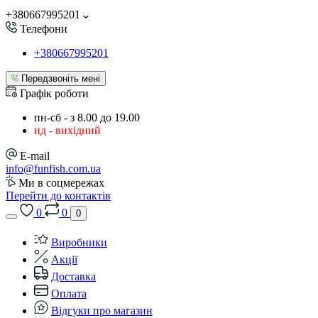
+380667995201
Телефони
+380667995201
Передзвоніть мені
Графік роботи
пн-сб - з 8.00 до 19.00
нд - вихідний
E-mail
info@funfish.com.ua
Ми в соцмережах
Перейти до контактів
0
0
0
Виробники
Акції
Доставка
Оплата
Відгуки про магазин