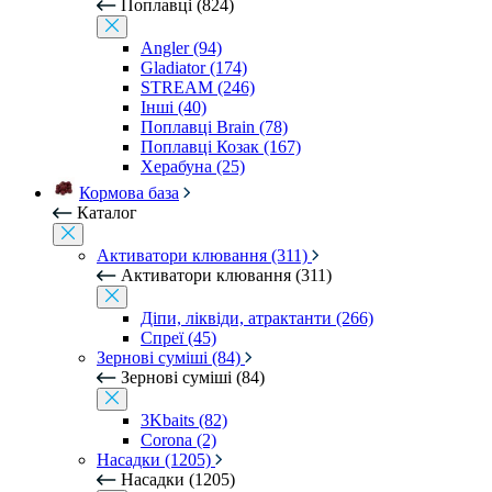
Поплавці (824)
Angler (94)
Gladiator (174)
STREAM (246)
Інші (40)
Поплавці Brain (78)
Поплавці Козак (167)
Херабуна (25)
Кормова база
Каталог
Активатори клювання (311)
Активатори клювання (311)
Діпи, ліквіди, атрактанти (266)
Спреї (45)
Зернові суміші (84)
Зернові суміші (84)
3Kbaits (82)
Corona (2)
Насадки (1205)
Насадки (1205)