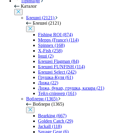
Принади
Каталог
Блешні (2121)
Блешні (2121)
Fishing ROI (874)
Mepps (France) (114)
Spinnex (168)
X-Fish (258)
Інші (2)
Блешні Flagman (84)
Блешні FUNFISH (114)
Блешні Select (242)
Грушка-Куля (61)
Лижа (22)
Лижа, букар, грушка, казара (21)
Тейл-спіннер (161)
Воблери (1365)
Воблери (1365)
Bearking (667)
Golden Catch (29)
Jackall (118)
Savage Gear (6)