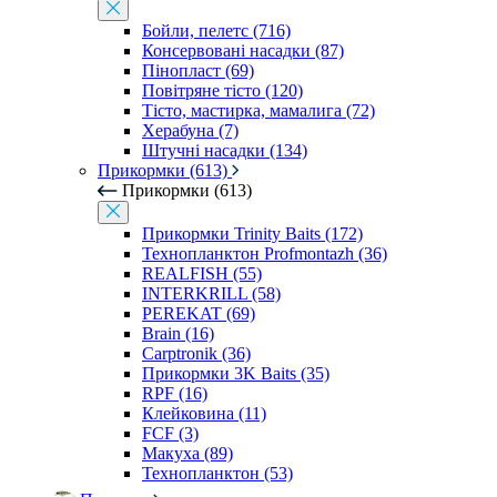
Бойли, пелетс (716)
Консервовані насадки (87)
Пінопласт (69)
Повітряне тісто (120)
Тісто, мастирка, мамалига (72)
Херабуна (7)
Штучні насадки (134)
Прикормки (613)
Прикормки (613)
Прикормки Trinity Baits (172)
Технопланктон Profmontazh (36)
REALFISH (55)
INTERKRILL (58)
PEREKAT (69)
Brain (16)
Carptronik (36)
Прикормки 3K Baits (35)
RPF (16)
Клейковина (11)
FCF (3)
Макуха (89)
Технопланктон (53)