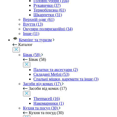
Головні убори (104)
Рукавички (37)
Термобілизна (61)
Шкарпетки (31)
Верхній одяг (61)
Взуття (13)
Окуляри поляризаційні (34)
Інше (11)
Кемпінг та туризм
Каталог
Бівак (58)
Бівак (58)
Палатки та аксесуари (2)
Складані Меблі (53)
Спальні мішки, каремати та інше (3)
Засоби від комах (17)
Засоби від комах (17)
Thermacell (16)
Накомарники (1)
Кухня та посуд (30)
Кухня та посуд (30)