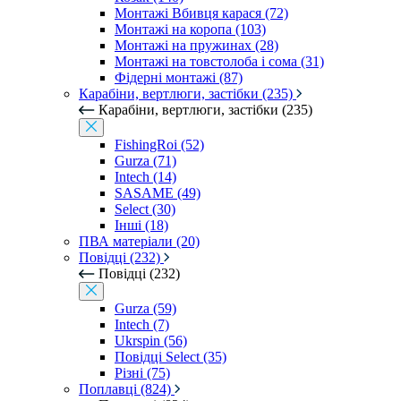
Монтажі Вбивця карася (72)
Монтажі на коропа (103)
Монтажі на пружинах (28)
Монтажі на товстолоба і сома (31)
Фідерні монтажі (87)
Карабіни, вертлюги, застібки (235)
Карабіни, вертлюги, застібки (235)
FishingRoi (52)
Gurza (71)
Intech (14)
SASAME (49)
Select (30)
Інші (18)
ПВА матеріали (20)
Повідці (232)
Повідці (232)
Gurza (59)
Intech (7)
Ukrspin (56)
Повідці Select (35)
Різні (75)
Поплавці (824)