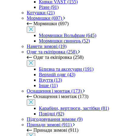
Кивки VAST (155)
Різне (91)
Котушки (21)
Мормишки (697)
Мормишки (697)
Мормишки Вольфрам (645)
Мормишки свинець (52)
Намети зимові (19)
Одяг та екіпіровка (258)
Одяг та екіпіровка (258)
Білизна та аксесуари (191)
Верхній одяг (43)
Взуття (13)
Інше (11)
Оснащення і монтаж (173)
Оснащення і монтаж (173)
Карабіни, вертлюги, застібки (81)
Повідці (92)
Підгодовування зимове (9)
Принади зимові (911)
Принади зимові (911)