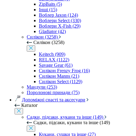
ZipBaits (5)
Інші (15)
Воблер Jaxon (124)
Воблери Select (330)
Воблери X-Fish (29)
Gladiator (42)
Силікон (3258)
Силікон (3258)
Keitech (909)
RELAX (1122)
Savage Gear (61)
Силікон Frenzy Frog (16)
Силікон Manns (21)
Силікон Select (1129)
Мандули (253)
Поролонові принади (75)
Допоміжні снасті та аксесуари
Каталог
Садки, підсаки, кукани та інше (149)
Садки, підсаки, кукани та інше (149)
Кукани, сушки та інше (27)