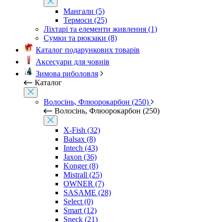
Мангали (5)
Термоси (25)
Ліхтарі та елементи живлення (1)
Сумки та рюкзаки (8)
Каталог подарункових товарів
Аксесуари для човнів
Зимова риболовля
Каталог
Волосінь, Флюорокарбон (250)
Волосінь, Флюорокарбон (250)
X-Fish (32)
Balsax (8)
Intech (43)
Jaxon (36)
Konger (8)
Mistrall (25)
OWNER (7)
SASAME (28)
Select (0)
Smart (12)
Sneck (21)