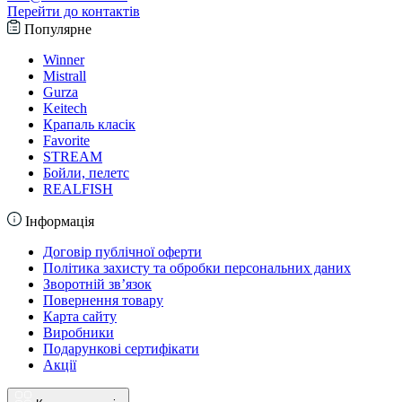
Перейти до контактів
Популярне
Winner
Mistrall
Gurza
Keitech
Крапаль класік
Favorite
STREAM
Бойли, пелетс
REALFISH
Інформація
Договір публічної оферти
Політика захисту та обробки персональних даних
Зворотній зв’язок
Повернення товару
Карта сайту
Виробники
Подарункові сертифікати
Акції