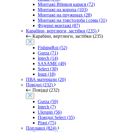
Монтажі Вбивця карася (72)
Монтажі на коропа (103)
Монтажі на пружинах (28)
Монтажі на товстолоба і сома (31)
Фідерні монтажі (87)
Карабіни, вертлюги, застібки (235)
Карабіни, вертлюги, застібки (235)
FishingRoi (52)
Gurza (71)
Intech (14)
SASAME (49)
Select (30)
Інші (18)
ПВА матеріали (20)
Повідці (232)
Повідці (232)
Gurza (59)
Intech (7)
Ukrspin (56)
Повідці Select (35)
Різні (75)
Поплавці (824)