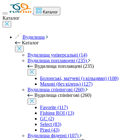
Каталог
Каталог
Вудилища
Каталог
Вудилища універсальні (14)
Вудилища поплавцеві (235)
Вудилища поплавцеві (235)
Болонські, матчеві (з кільцями) (108)
Махові (без кілець) (127)
Вудилища спінінгові (260)
Вудилища спінінгові (260)
Favorite (117)
Fishing ROI (13)
GC (2)
Select (83)
Різні (43)
Вудилища фідерні (107)