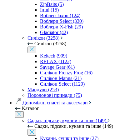
ZipBaits (5)
Інші (15)
Воблер Jaxon (124)
Воблери Select (330)
Воблери X-Fish (29)
Gladiator (42)
Силікон (3258)
Силікон (3258)
Keitech (909)
RELAX (1122)
Savage Gear (61)
Силікон Frenzy Frog (16)
Силікон Manns (21)
Силікон Select (1129)
Мандули (253)
Поролонові принади (75)
Допоміжні снасті та аксесуари
Каталог
Садки, підсаки, кукани та інше (149)
Садки, підсаки, кукани та інше (149)
Кукани, сушки та інше (27)