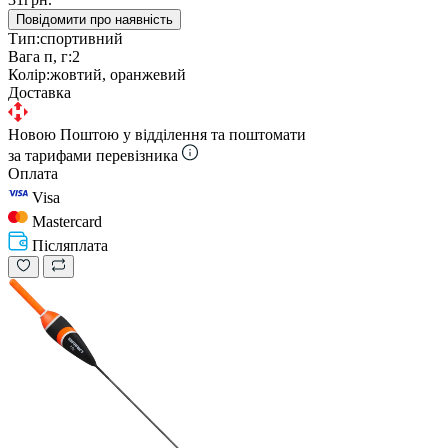
Повідомити про наявність
Тип:
спортивний
Вага п, г:
2
Колір:
жовтий, оранжевий
Доставка
Новою Поштою у відділення та поштомати
за тарифами перевізника
Оплата
Visa
Mastercard
Післяплата