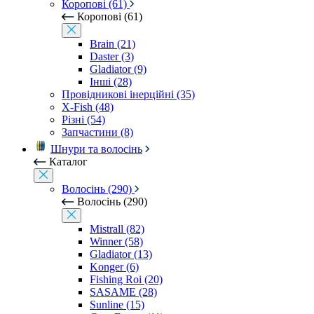
Коропові (61)
Коропові (61)
Brain (21)
Daster (3)
Gladiator (9)
Інші (28)
Провідникові інерційні (35)
X-Fish (48)
Різні (54)
Запчастини (8)
Шнури та волосінь
Каталог
Волосінь (290)
Волосінь (290)
Mistrall (82)
Winner (58)
Gladiator (13)
Konger (6)
Fishing Roi (20)
SASAME (28)
Sunline (15)