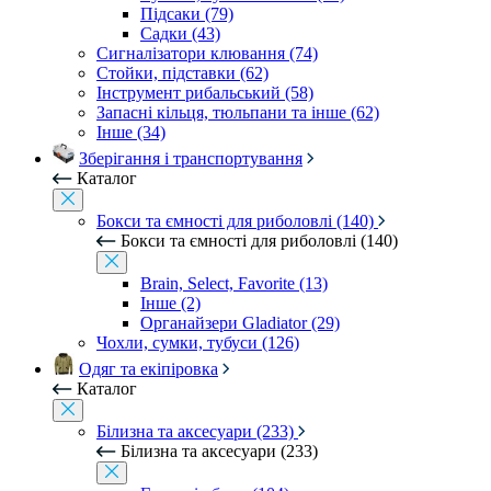
Підсаки (79)
Садки (43)
Сигналізатори клювання (74)
Стойки, підставки (62)
Інструмент рибальський (58)
Запасні кільця, тюльпани та інше (62)
Інше (34)
Зберігання і транспортування
Каталог
Бокси та ємності для риболовлі (140)
Бокси та ємності для риболовлі (140)
Brain, Select, Favorite (13)
Інше (2)
Органайзери Gladiator (29)
Чохли, сумки, тубуси (126)
Одяг та екіпіровка
Каталог
Білизна та аксесуари (233)
Білизна та аксесуари (233)