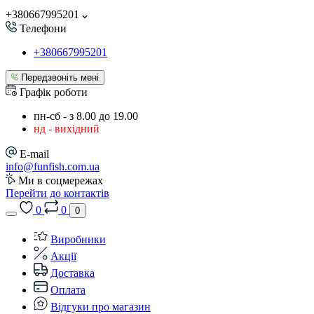
+380667995201
Телефони
+380667995201
Передзвоніть мені
Графік роботи
пн-сб - з 8.00 до 19.00
нд - вихідний
E-mail
info@funfish.com.ua
Ми в соцмережах
Перейти до контактів
0
0
0
Виробники
Акції
Доставка
Оплата
Відгуки про магазин