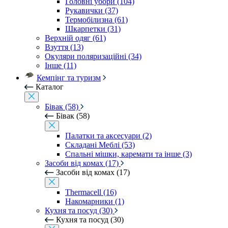
Головні убори (104)
Рукавички (37)
Термобілизна (61)
Шкарпетки (31)
Верхній одяг (61)
Взуття (13)
Окуляри поляризаційні (34)
Інше (11)
Кемпінг та туризм
Каталог
Бівак (58)
Бівак (58)
Палатки та аксесуари (2)
Складані Меблі (53)
Спальні мішки, каремати та інше (3)
Засоби від комах (17)
Засоби від комах (17)
Thermacell (16)
Накомарники (1)
Кухня та посуд (30)
Кухня та посуд (30)