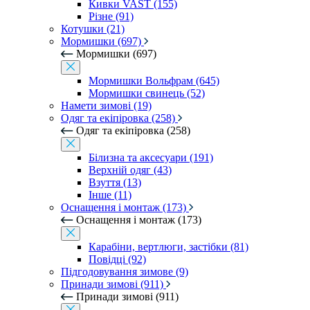
Кивки VAST (155)
Різне (91)
Котушки (21)
Мормишки (697)
Мормишки (697)
Мормишки Вольфрам (645)
Мормишки свинець (52)
Намети зимові (19)
Одяг та екіпіровка (258)
Одяг та екіпіровка (258)
Білизна та аксесуари (191)
Верхній одяг (43)
Взуття (13)
Інше (11)
Оснащення і монтаж (173)
Оснащення і монтаж (173)
Карабіни, вертлюги, застібки (81)
Повідці (92)
Підгодовування зимове (9)
Принади зимові (911)
Принади зимові (911)