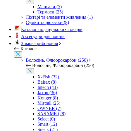
Мангали (5)
Термоси (25)
Ліхтарі та елементи живлення (1)
Сумки та рюкзаки (8)
Каталог подарункових товарів
Аксесуари для човнів
Зимова риболовля
Каталог
Волосінь, Флюорокарбон (250)
Волосінь, Флюорокарбон (250)
X-Fish (32)
Balsax (8)
Intech (43)
Jaxon (36)
Konger (8)
Mistrall (25)
OWNER (7)
SASAME (28)
Select (0)
Smart (12)
Sneck (21)