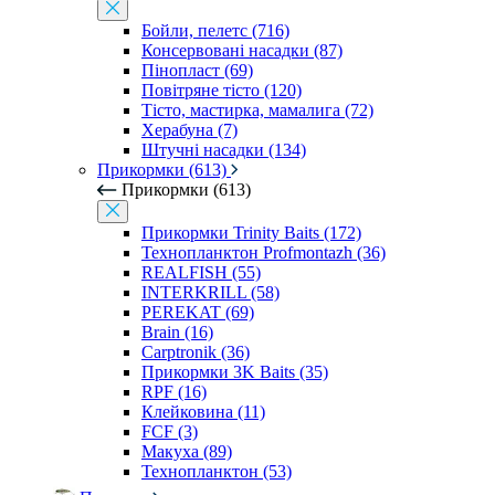
Бойли, пелетс (716)
Консервовані насадки (87)
Пінопласт (69)
Повітряне тісто (120)
Тісто, мастирка, мамалига (72)
Херабуна (7)
Штучні насадки (134)
Прикормки (613)
Прикормки (613)
Прикормки Trinity Baits (172)
Технопланктон Profmontazh (36)
REALFISH (55)
INTERKRILL (58)
PEREKAT (69)
Brain (16)
Carptronik (36)
Прикормки 3K Baits (35)
RPF (16)
Клейковина (11)
FCF (3)
Макуха (89)
Технопланктон (53)