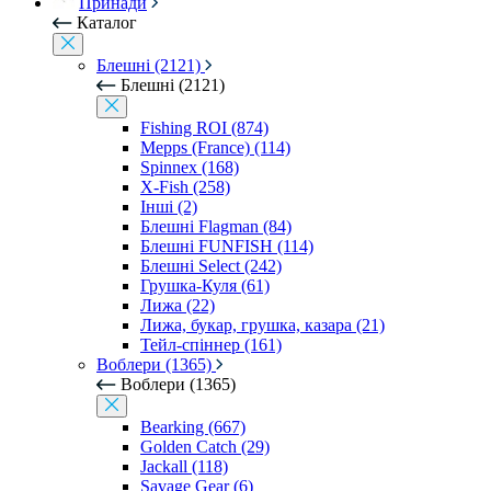
Принади
Каталог
Блешні (2121)
Блешні (2121)
Fishing ROI (874)
Mepps (France) (114)
Spinnex (168)
X-Fish (258)
Інші (2)
Блешні Flagman (84)
Блешні FUNFISH (114)
Блешні Select (242)
Грушка-Куля (61)
Лижа (22)
Лижа, букар, грушка, казара (21)
Тейл-спіннер (161)
Воблери (1365)
Воблери (1365)
Bearking (667)
Golden Catch (29)
Jackall (118)
Savage Gear (6)