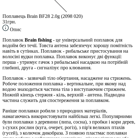
Поплавець Brain BF28 2.0g (2098 020)
31грн.
Опис
Поплавок
Brain fishing
- це універсальний поплавок для
водойм без течії. Товста антена забезпечує хорошу помітність
навіть в сутінках. Поплавок - рибальське пристосування на
волосіні вудки поплавка. Поплавок виконує дві функції:
перша - утримує гачок з рибальської насадкою на потрібній
глибині, друга - сигналізує про клювання.
Поплавок - зазвичай тіло обертання, насаджене на стрижень.
Робоче положення поплавка - вертикальне, при якому над
водою знаходиться частина тіла з виступаючим стрижнем.
Нижній кінець стержня - кіль, верхній - антена. Надводна
частина служить для спостереження за поплавком.
Раніше поплавки робили з природних матеріалів,
намагаючись використовувати найбільш легкі. Популярними
були поплавки з деревини (липа, сосна), з пробки і кори дерев,
з сухих рослин (куга, очерет, рогіз), з пір'я великих птахів
(гусей), з колючок дикобраза. З появою пластмас поплавки