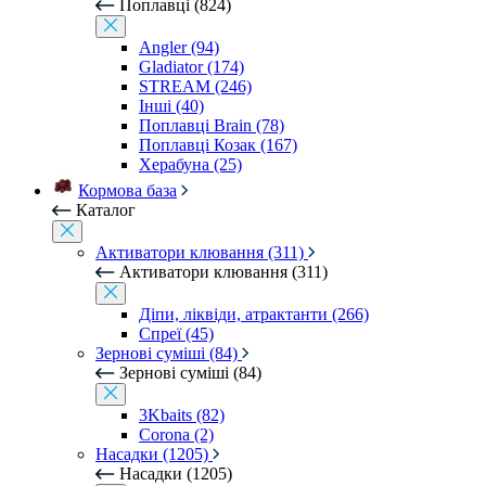
Поплавці (824)
Angler (94)
Gladiator (174)
STREAM (246)
Інші (40)
Поплавці Brain (78)
Поплавці Козак (167)
Херабуна (25)
Кормова база
Каталог
Активатори клювання (311)
Активатори клювання (311)
Діпи, ліквіди, атрактанти (266)
Спреї (45)
Зернові суміші (84)
Зернові суміші (84)
3Kbaits (82)
Corona (2)
Насадки (1205)
Насадки (1205)