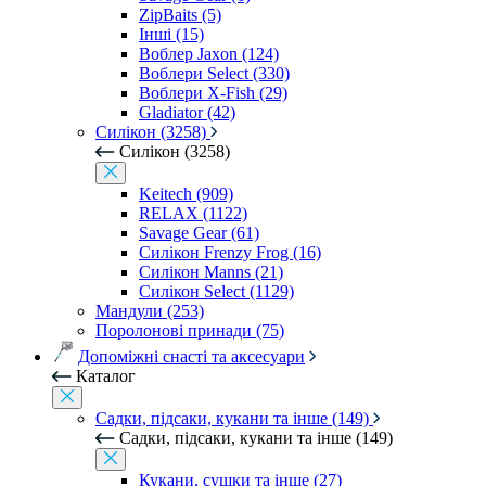
ZipBaits (5)
Інші (15)
Воблер Jaxon (124)
Воблери Select (330)
Воблери X-Fish (29)
Gladiator (42)
Силікон (3258)
Силікон (3258)
Keitech (909)
RELAX (1122)
Savage Gear (61)
Силікон Frenzy Frog (16)
Силікон Manns (21)
Силікон Select (1129)
Мандули (253)
Поролонові принади (75)
Допоміжні снасті та аксесуари
Каталог
Садки, підсаки, кукани та інше (149)
Садки, підсаки, кукани та інше (149)
Кукани, сушки та інше (27)