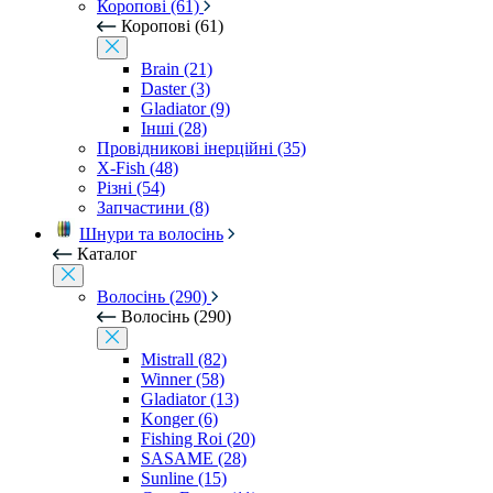
Коропові (61)
Коропові (61)
Brain (21)
Daster (3)
Gladiator (9)
Інші (28)
Провідникові інерційні (35)
X-Fish (48)
Різні (54)
Запчастини (8)
Шнури та волосінь
Каталог
Волосінь (290)
Волосінь (290)
Mistrall (82)
Winner (58)
Gladiator (13)
Konger (6)
Fishing Roi (20)
SASAME (28)
Sunline (15)