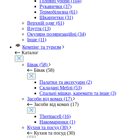
Головні убори (104)
Рукавички (37)
Термобілизна (61)
Шкарпетки (31)
Верхній одяг (61)
Взуття (13)
Окуляри поляризаційні (34)
Інше (11)
Кемпінг та туризм
Каталог
Бівак (58)
Бівак (58)
Палатки та аксесуари (2)
Складані Меблі (53)
Спальні мішки, каремати та інше (3)
Засоби від комах (17)
Засоби від комах (17)
Thermacell (16)
Накомарники (1)
Кухня та посуд (30)
Кухня та посуд (30)