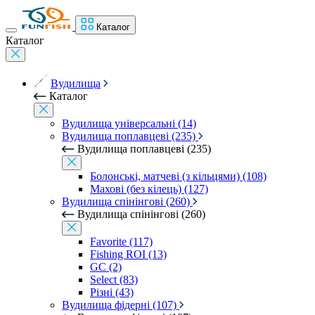
Каталог
Каталог
Вудилища
Каталог
Вудилища універсальні (14)
Вудилища поплавцеві (235)
Вудилища поплавцеві (235)
Болонські, матчеві (з кільцями) (108)
Махові (без кілець) (127)
Вудилища спінінгові (260)
Вудилища спінінгові (260)
Favorite (117)
Fishing ROI (13)
GC (2)
Select (83)
Різні (43)
Вудилища фідерні (107)