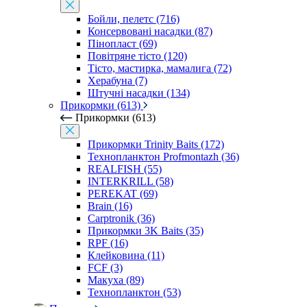
Бойли, пелетс (716)
Консервовані насадки (87)
Пінопласт (69)
Повітряне тісто (120)
Тісто, мастирка, мамалига (72)
Херабуна (7)
Штучні насадки (134)
Прикормки (613)
Прикормки (613)
Прикормки Trinity Baits (172)
Технопланктон Profmontazh (36)
REALFISH (55)
INTERKRILL (58)
PEREKAT (69)
Brain (16)
Carptronik (36)
Прикормки 3K Baits (35)
RPF (16)
Клейковина (11)
FCF (3)
Макуха (89)
Технопланктон (53)