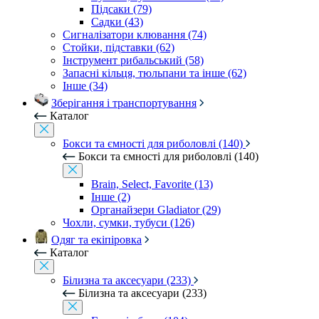
Підсаки (79)
Садки (43)
Сигналізатори клювання (74)
Стойки, підставки (62)
Інструмент рибальський (58)
Запасні кільця, тюльпани та інше (62)
Інше (34)
Зберігання і транспортування
Каталог
Бокси та ємності для риболовлі (140)
Бокси та ємності для риболовлі (140)
Brain, Select, Favorite (13)
Інше (2)
Органайзери Gladiator (29)
Чохли, сумки, тубуси (126)
Одяг та екіпіровка
Каталог
Білизна та аксесуари (233)
Білизна та аксесуари (233)