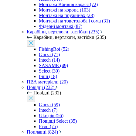
Монтажі Вбивця карася (72)
Монтажі на коропа (103)
Монтажі на пружинах (28)
Монтажі на товстолоба і сома (31)
Фідерні монтажі (87)
Карабіни, вертлюги, застібки (235)
Карабіни, вертлюги, застібки (235)
FishingRoi (52)
Gurza (71)
Intech (14)
SASAME (49)
Select (30)
Інші (18)
ПВА матеріали (20)
Повідці (232)
Повідці (232)
Gurza (59)
Intech (7)
Ukrspin (56)
Повідці Select (35)
Різні (75)
Поплавці (824)