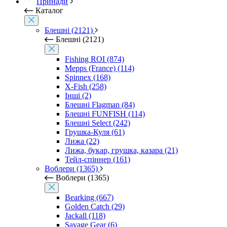
Принади
Каталог
Блешні (2121)
Блешні (2121)
Fishing ROI (874)
Mepps (France) (114)
Spinnex (168)
X-Fish (258)
Інші (2)
Блешні Flagman (84)
Блешні FUNFISH (114)
Блешні Select (242)
Грушка-Куля (61)
Лижа (22)
Лижа, букар, грушка, казара (21)
Тейл-спіннер (161)
Воблери (1365)
Воблери (1365)
Bearking (667)
Golden Catch (29)
Jackall (118)
Savage Gear (6)