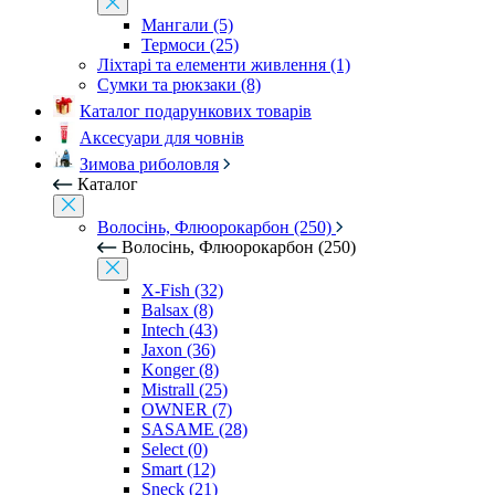
Мангали (5)
Термоси (25)
Ліхтарі та елементи живлення (1)
Сумки та рюкзаки (8)
Каталог подарункових товарів
Аксесуари для човнів
Зимова риболовля
Каталог
Волосінь, Флюорокарбон (250)
Волосінь, Флюорокарбон (250)
X-Fish (32)
Balsax (8)
Intech (43)
Jaxon (36)
Konger (8)
Mistrall (25)
OWNER (7)
SASAME (28)
Select (0)
Smart (12)
Sneck (21)