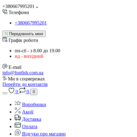
+380667995201
Телефони
+380667995201
Передзвоніть мені
Графік роботи
пн-сб - з 8.00 до 19.00
нд - вихідний
E-mail
info@funfish.com.ua
Ми в соцмережах
Перейти до контактів
0
0
0
Виробники
Акції
Доставка
Оплата
Відгуки про магазин