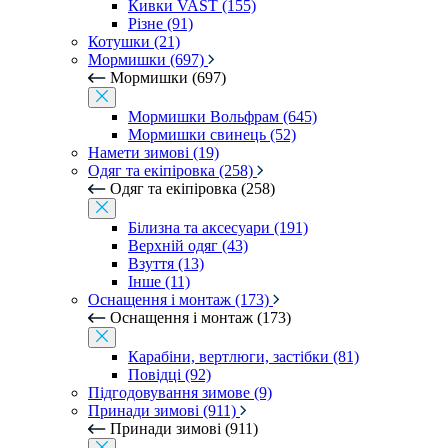
Кивки VAST (155)
Різне (91)
Котушки (21)
Мормишки (697)
Мормишки (697)
Мормишки Вольфрам (645)
Мормишки свинець (52)
Намети зимові (19)
Одяг та екіпіровка (258)
Одяг та екіпіровка (258)
Білизна та аксесуари (191)
Верхній одяг (43)
Взуття (13)
Інше (11)
Оснащення і монтаж (173)
Оснащення і монтаж (173)
Карабіни, вертлюги, застібки (81)
Повідці (92)
Підгодовування зимове (9)
Принади зимові (911)
Принади зимові (911)