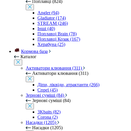
Поплавці (824)
Angler (94)
Gladiator (174)
STREAM (246)
Інші (40)
Поплавці Brain (78)
Поплавці Козак (167)
Херабуна (25)
Кормова база
Каталог
Активатори клювання (311)
Активатори клювання (311)
Діпи, ліквіди, атрактанти (266)
Спреї (45)
Зернові суміші (84)
Зернові суміші (84)
3Kbaits (82)
Corona (2)
Насадки (1205)
Насадки (1205)