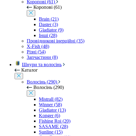
Коропові (61)
Коропові (61)
Brain (21)
Daster (3)
Gladiator (9)
Інші (28)
Провідникові інерційні (35)
X-Fish (48)
Різні (54)
Запчастини (8)
Шнури та волосінь
Каталог
Волосінь (290)
Волосінь (290)
Mistrall (82)
Winner (58)
Gladiator (13)
Konger (6)
Fishing Roi (20)
SASAME (28)
Sunline (15)