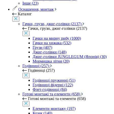
Інше (23)
Оснащення, монтаж
Каталог
Гачки, грузи, джиг-голівки (2137)
Гачки, грузи, джиг-голівки (2137)
Гачки на мирну рибу (1000)
Гачки на хижака (532)
Грузи (407)
Джиг-голівки (148)
Джиг-голівки JUNGLEGUM (Японія) (30)
Мормишка літня (20)
Годівниці (257)
Годівниці (257)
Годівниці пружинні (51)
Годівниці фідерні (122)
Флет-годівниці (84)
Готові монтажі та елементи (658)
Готові монтажі та елементи (658)
Елементи монтажу (197)
Козак (140)