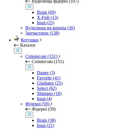
Вудилища фідерні (107)
Brain (69)
X-Fish (13)
Інші (25)
Вудилища на коропа (26)
Запчастини (138)
Котушки
Каталог
Спінінгові (151)
Спінінгові (151)
Daster (3)
Favorite (41)
Gladiator (25)
Select (62)
Shimano (16)
Інші (4)
Фідерні (59)
Фідерні (59)
Brain (38)
Інші (21)