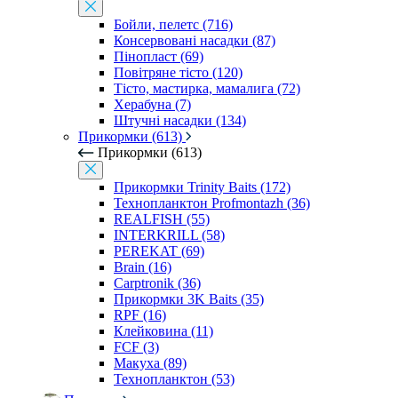
Бойли, пелетс (716)
Консервовані насадки (87)
Пінопласт (69)
Повітряне тісто (120)
Тісто, мастирка, мамалига (72)
Херабуна (7)
Штучні насадки (134)
Прикормки (613)
Прикормки (613)
Прикормки Trinity Baits (172)
Технопланктон Profmontazh (36)
REALFISH (55)
INTERKRILL (58)
PEREKAT (69)
Brain (16)
Carptronik (36)
Прикормки 3K Baits (35)
RPF (16)
Клейковина (11)
FCF (3)
Макуха (89)
Технопланктон (53)