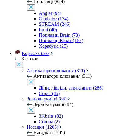
Поплавці (824)
Angler (94)
Gladiator (174)
STREAM (246)
Інші (40)
Поплавці Brain (78)
Поплавці Козак (167)
Херабуна (25)
Кормова база
Каталог
Активатори клювання (311)
Активатори клювання (311)
Діпи, ліквіди, атрактанти (266)
Спреї (45)
Зернові суміші (84)
Зернові суміші (84)
3Kbaits (82)
Corona (2)
Насадки (1205)
Насадки (1205)