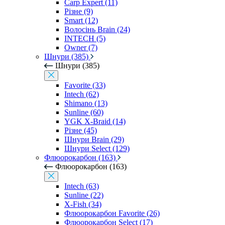
Carp Expert (11)
Різне (9)
Smart (12)
Волосінь Brain (24)
INTECH (5)
Owner (7)
Шнури (385)
Шнури (385)
Favorite (33)
Intech (62)
Shimano (13)
Sunline (60)
YGK X-Braid (14)
Різне (45)
Шнури Brain (29)
Шнури Select (129)
Флюорокарбон (163)
Флюорокарбон (163)
Intech (63)
Sunline (22)
X-Fish (34)
Флюорокарбон Favorite (26)
Флюорокарбон Select (17)