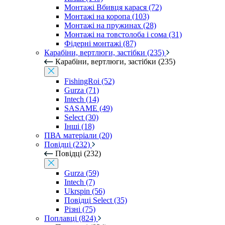
Монтажі Вбивця карася (72)
Монтажі на коропа (103)
Монтажі на пружинах (28)
Монтажі на товстолоба і сома (31)
Фідерні монтажі (87)
Карабіни, вертлюги, застібки (235)
Карабіни, вертлюги, застібки (235)
FishingRoi (52)
Gurza (71)
Intech (14)
SASAME (49)
Select (30)
Інші (18)
ПВА матеріали (20)
Повідці (232)
Повідці (232)
Gurza (59)
Intech (7)
Ukrspin (56)
Повідці Select (35)
Різні (75)
Поплавці (824)