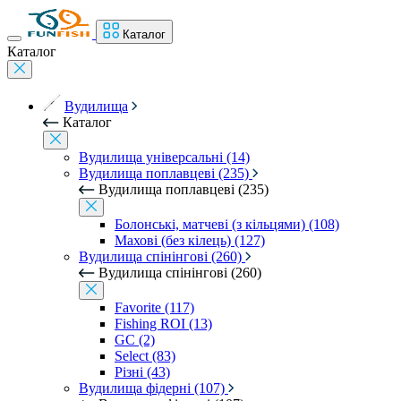
Каталог
Каталог
Вудилища
Каталог
Вудилища універсальні (14)
Вудилища поплавцеві (235)
Вудилища поплавцеві (235)
Болонські, матчеві (з кільцями) (108)
Махові (без кілець) (127)
Вудилища спінінгові (260)
Вудилища спінінгові (260)
Favorite (117)
Fishing ROI (13)
GC (2)
Select (83)
Різні (43)
Вудилища фідерні (107)