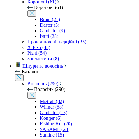
Коропові (61)
Коропові (61)
Brain (21)
Daster (3)
Gladiator (9)
Інші (28)
Провідникові інерційні (35)
X-Fish (48)
Різні (54)
Запчастини (8)
Шнури та волосінь
Каталог
Волосінь (290)
Волосінь (290)
Mistrall (82)
Winner (58)
Gladiator (13)
Konger (6)
Fishing Roi (20)
SASAME (28)
Sunline (15)