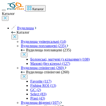
Каталог
Каталог
Вудилища
Каталог
Вудилища універсальні (14)
Вудилища поплавцеві (235)
Вудилища поплавцеві (235)
Болонські, матчеві (з кільцями) (108)
Махові (без кілець) (127)
Вудилища спінінгові (260)
Вудилища спінінгові (260)
Favorite (117)
Fishing ROI (13)
GC (2)
Select (83)
Різні (43)
Вудилища фідерні (107)