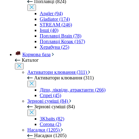
Поплавці (824)
Angler (94)
Gladiator (174)
STREAM (246)
Інші (40)
Поплавці Brain (78)
Поплавці Козак (167)
Херабуна (25)
Кормова база
Каталог
Активатори клювання (311)
Активатори клювання (311)
Діпи, ліквіди, атрактанти (266)
Спреї (45)
Зернові суміші (84)
Зернові суміші (84)
3Kbaits (82)
Corona (2)
Насадки (1205)
Насадки (1205)