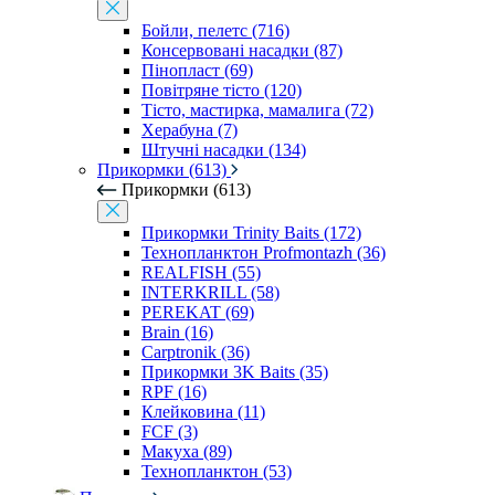
Бойли, пелетс (716)
Консервовані насадки (87)
Пінопласт (69)
Повітряне тісто (120)
Тісто, мастирка, мамалига (72)
Херабуна (7)
Штучні насадки (134)
Прикормки (613)
Прикормки (613)
Прикормки Trinity Baits (172)
Технопланктон Profmontazh (36)
REALFISH (55)
INTERKRILL (58)
PEREKAT (69)
Brain (16)
Carptronik (36)
Прикормки 3K Baits (35)
RPF (16)
Клейковина (11)
FCF (3)
Макуха (89)
Технопланктон (53)