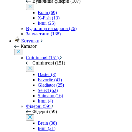
Вудилища фідерні (107)
Brain (69)
X-Fish (13)
Інші (25)
Вудилища на коропа (26)
Запчастини (138)
Котушки
Каталог
Спінінгові (151)
Спінінгові (151)
Daster (3)
Favorite (41)
Gladiator (25)
Select (62)
Shimano (16)
Інші (4)
Фідерні (59)
Фідерні (59)
Brain (38)
Інші (21)