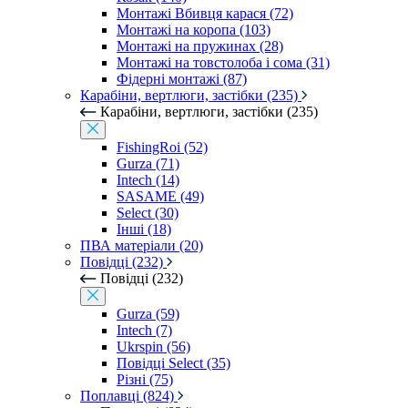
Монтажі Вбивця карася (72)
Монтажі на коропа (103)
Монтажі на пружинах (28)
Монтажі на товстолоба і сома (31)
Фідерні монтажі (87)
Карабіни, вертлюги, застібки (235)
Карабіни, вертлюги, застібки (235)
FishingRoi (52)
Gurza (71)
Intech (14)
SASAME (49)
Select (30)
Інші (18)
ПВА матеріали (20)
Повідці (232)
Повідці (232)
Gurza (59)
Intech (7)
Ukrspin (56)
Повідці Select (35)
Різні (75)
Поплавці (824)