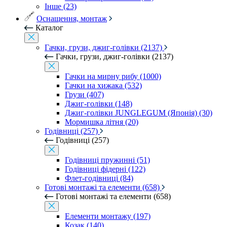
Інше (23)
Оснащення, монтаж
Каталог
Гачки, грузи, джиг-голівки (2137)
Гачки, грузи, джиг-голівки (2137)
Гачки на мирну рибу (1000)
Гачки на хижака (532)
Грузи (407)
Джиг-голівки (148)
Джиг-голівки JUNGLEGUM (Японія) (30)
Мормишка літня (20)
Годівниці (257)
Годівниці (257)
Годівниці пружинні (51)
Годівниці фідерні (122)
Флет-годівниці (84)
Готові монтажі та елементи (658)
Готові монтажі та елементи (658)
Елементи монтажу (197)
Козак (140)