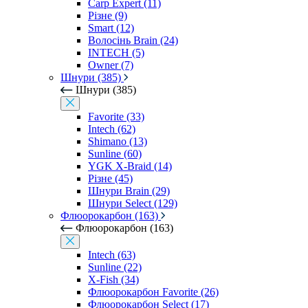
Carp Expert (11)
Різне (9)
Smart (12)
Волосінь Brain (24)
INTECH (5)
Owner (7)
Шнури (385)
Шнури (385)
Favorite (33)
Intech (62)
Shimano (13)
Sunline (60)
YGK X-Braid (14)
Різне (45)
Шнури Brain (29)
Шнури Select (129)
Флюорокарбон (163)
Флюорокарбон (163)
Intech (63)
Sunline (22)
X-Fish (34)
Флюорокарбон Favorite (26)
Флюорокарбон Select (17)