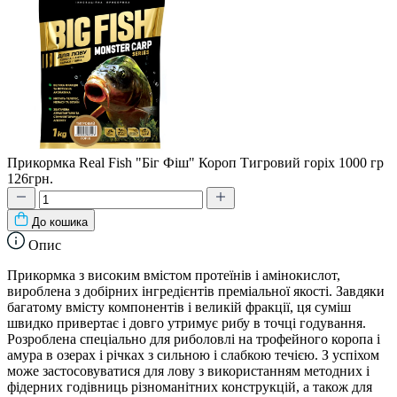
Прикормка Real Fish "Біг Фіш" Короп Тигровий горіх 1000 гр
126грн.
До кошика
Опис
Прикормка з високим вмістом протеїнів і амінокислот,
вироблена з добірних інгредієнтів преміальної якості. Завдяки
багатому вмісту компонентiв i великій фракції, ця суміш
швидко привертає і довго утримує рибу в точці годування.
Розроблена спеціально для риболовлі на трофейного коропа i
амура в озерах і річках з сильною і слабкою течією. З успіхом
може застосовуватися для лову з використанням методних і
фідерних годівниць різноманітних конструкцій, а також для