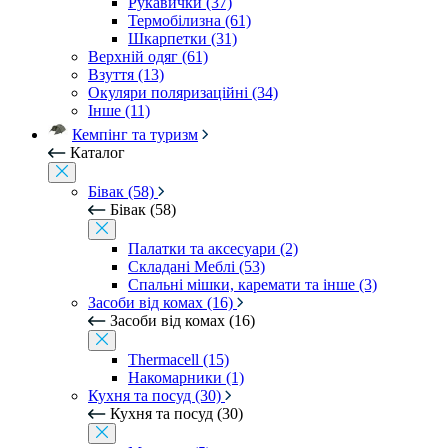
Рукавички (37)
Термобілизна (61)
Шкарпетки (31)
Верхній одяг (61)
Взуття (13)
Окуляри поляризаційні (34)
Інше (11)
Кемпінг та туризм
Каталог
Бівак (58)
Бівак (58)
Палатки та аксесуари (2)
Складані Меблі (53)
Спальні мішки, каремати та інше (3)
Засоби від комах (16)
Засоби від комах (16)
Thermacell (15)
Накомарники (1)
Кухня та посуд (30)
Кухня та посуд (30)