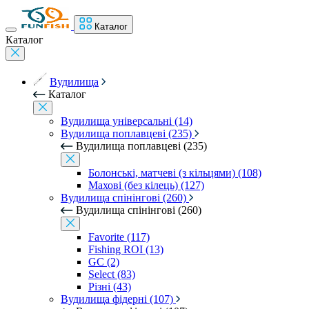
Каталог
Каталог
Вудилища
Каталог
Вудилища універсальні (14)
Вудилища поплавцеві (235)
Вудилища поплавцеві (235)
Болонські, матчеві (з кільцями) (108)
Махові (без кілець) (127)
Вудилища спінінгові (260)
Вудилища спінінгові (260)
Favorite (117)
Fishing ROI (13)
GC (2)
Select (83)
Різні (43)
Вудилища фідерні (107)