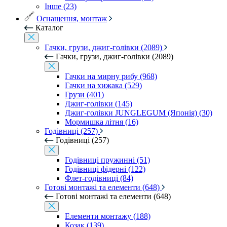
Інше (23)
Оснащення, монтаж
Каталог
Гачки, грузи, джиг-голівки (2089)
Гачки, грузи, джиг-голівки (2089)
Гачки на мирну рибу (968)
Гачки на хижака (529)
Грузи (401)
Джиг-голівки (145)
Джиг-голівки JUNGLEGUM (Японія) (30)
Мормишка літня (16)
Годівниці (257)
Годівниці (257)
Годівниці пружинні (51)
Годівниці фідерні (122)
Флет-годівниці (84)
Готові монтажі та елементи (648)
Готові монтажі та елементи (648)
Елементи монтажу (188)
Козак (139)