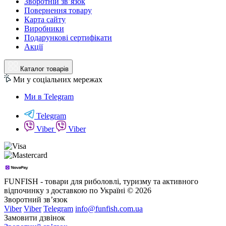
Зворотній зв’язок
Повернення товару
Карта сайту
Виробники
Подарункові сертифікати
Акції
Каталог товарів
Ми у соціальних мережах
Ми в Telegram
Telegram
Viber
Viber
FUNFISH - товари для риболовлі, туризму та активного
відпочинку з доставкою по Україні © 2026
Зворотний зв’язок
Viber
Viber
Telegram
info@funfish.com.ua
Замовити дзвінок