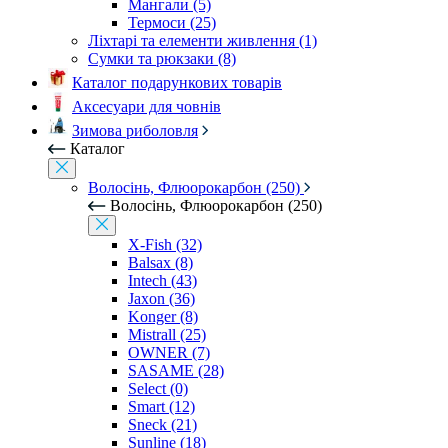
Мангали (5)
Термоси (25)
Ліхтарі та елементи живлення (1)
Сумки та рюкзаки (8)
Каталог подарункових товарів
Аксесуари для човнів
Зимова риболовля
Каталог
Волосінь, Флюорокарбон (250)
Волосінь, Флюорокарбон (250)
X-Fish (32)
Balsax (8)
Intech (43)
Jaxon (36)
Konger (8)
Mistrall (25)
OWNER (7)
SASAME (28)
Select (0)
Smart (12)
Sneck (21)
Sunline (18)