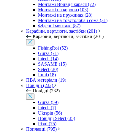
Монтажі Вбивця карася (72)
Монтажі на коропа (103)
Монтажі на пружинах (28)
Монтажі на товстолоба і сома (31)
Фідерні монтажі (87)
Карабіни, вертлюги, застібки (201)
Карабіни, вертлюги, застібки (201)
FishingRoi (52)
Gurza (71)
Intech (14)
SASAME (15)
Select (30)
Інші (18)
ПВА матеріали (19)
Повідці (232)
Повідці (232)
Gurza (59)
Intech (7)
Ukrspin (56)
Повідці Select (35)
Різні (75)
Поплавці (795)