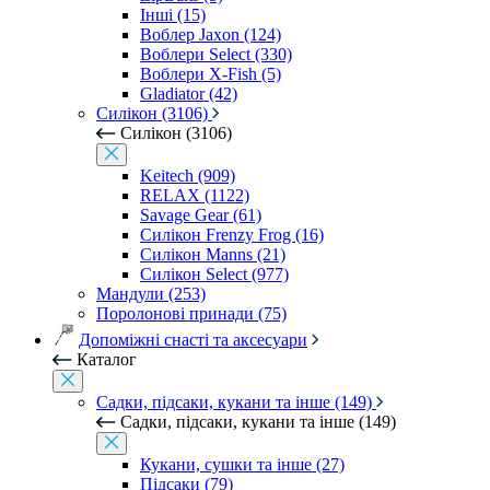
Інші (15)
Воблер Jaxon (124)
Воблери Select (330)
Воблери X-Fish (5)
Gladiator (42)
Силікон (3106)
Силікон (3106)
Keitech (909)
RELAX (1122)
Savage Gear (61)
Силікон Frenzy Frog (16)
Силікон Manns (21)
Силікон Select (977)
Мандули (253)
Поролонові принади (75)
Допоміжні снасті та аксесуари
Каталог
Садки, підсаки, кукани та інше (149)
Садки, підсаки, кукани та інше (149)
Кукани, сушки та інше (27)
Підсаки (79)