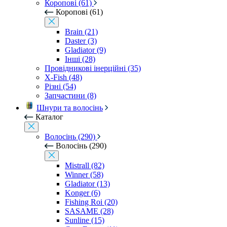
Коропові (61)
Коропові (61)
Brain (21)
Daster (3)
Gladiator (9)
Інші (28)
Провідникові інерційні (35)
X-Fish (48)
Різні (54)
Запчастини (8)
Шнури та волосінь
Каталог
Волосінь (290)
Волосінь (290)
Mistrall (82)
Winner (58)
Gladiator (13)
Konger (6)
Fishing Roi (20)
SASAME (28)
Sunline (15)