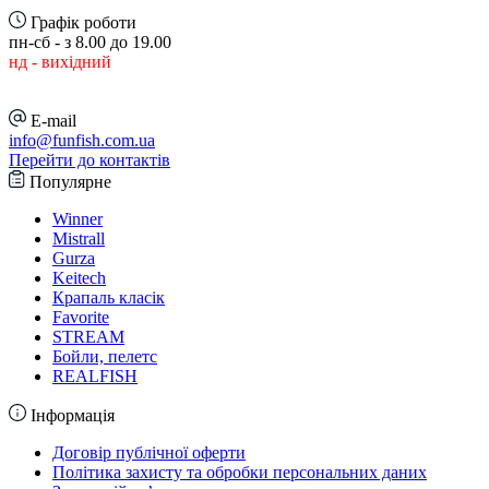
Графік роботи
пн-сб - з 8.00 до 19.00
нд - вихідний
E-mail
info@funfish.com.ua
Перейти до контактів
Популярне
Winner
Mistrall
Gurza
Keitech
Крапаль класік
Favorite
STREAM
Бойли, пелетс
REALFISH
Інформація
Договір публічної оферти
Політика захисту та обробки персональних даних