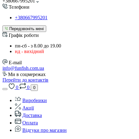
+380667995201
Телефони
+380667995201
Передзвоніть мені
Графік роботи
пн-сб - з 8.00 до 19.00
нд - вихідний
E-mail
info@funfish.com.ua
Ми в соцмережах
Перейти до контактів
0
0
0
Виробники
Акції
Доставка
Оплата
Відгуки про магазин