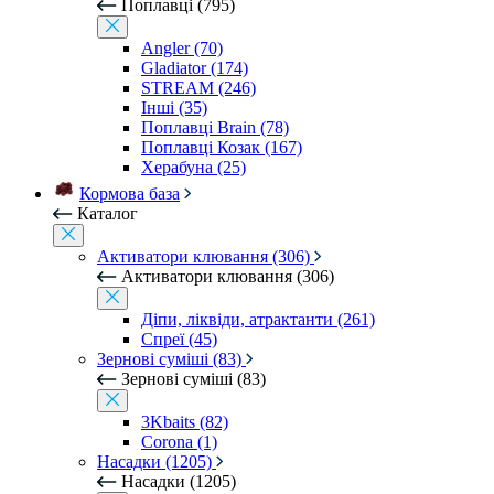
Поплавці (795)
Angler (70)
Gladiator (174)
STREAM (246)
Інші (35)
Поплавці Brain (78)
Поплавці Козак (167)
Херабуна (25)
Кормова база
Каталог
Активатори клювання (306)
Активатори клювання (306)
Діпи, ліквіди, атрактанти (261)
Спреї (45)
Зернові суміші (83)
Зернові суміші (83)
3Kbaits (82)
Corona (1)
Насадки (1205)
Насадки (1205)