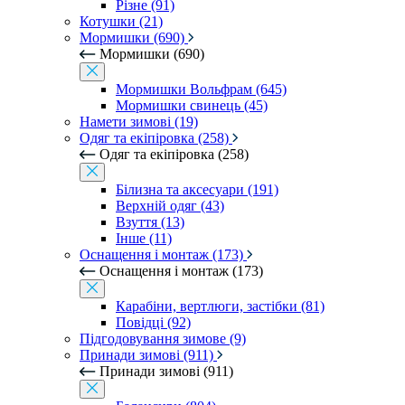
Різне (91)
Котушки (21)
Мормишки (690)
Мормишки (690)
Мормишки Вольфрам (645)
Мормишки свинець (45)
Намети зимові (19)
Одяг та екіпіровка (258)
Одяг та екіпіровка (258)
Білизна та аксесуари (191)
Верхній одяг (43)
Взуття (13)
Інше (11)
Оснащення і монтаж (173)
Оснащення і монтаж (173)
Карабіни, вертлюги, застібки (81)
Повідці (92)
Підгодовування зимове (9)
Принади зимові (911)
Принади зимові (911)