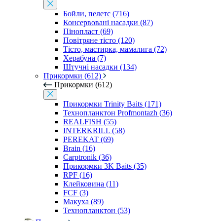
Бойли, пелетс (716)
Консервовані насадки (87)
Пінопласт (69)
Повітряне тісто (120)
Тісто, мастирка, мамалига (72)
Херабуна (7)
Штучні насадки (134)
Прикормки (612)
Прикормки (612)
Прикормки Trinity Baits (171)
Технопланктон Profmontazh (36)
REALFISH (55)
INTERKRILL (58)
PEREKAT (69)
Brain (16)
Carptronik (36)
Прикормки 3K Baits (35)
RPF (16)
Клейковина (11)
FCF (3)
Макуха (89)
Технопланктон (53)