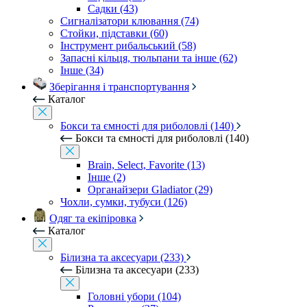
Садки (43)
Сигналізатори клювання (74)
Стойки, підставки (60)
Інструмент рибальський (58)
Запасні кільця, тюльпани та інше (62)
Інше (34)
Зберігання і транспортування
Каталог
Бокси та ємності для риболовлі (140)
Бокси та ємності для риболовлі (140)
Brain, Select, Favorite (13)
Інше (2)
Органайзери Gladiator (29)
Чохли, сумки, тубуси (126)
Одяг та екіпіровка
Каталог
Білизна та аксесуари (233)
Білизна та аксесуари (233)
Головні убори (104)