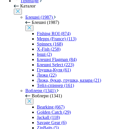
Принади
Каталог
Блешні (1987)
Блешні (1987)
Fishing ROI (874)
Mepps (France) (113)
Spinnex (168)
X-Fish (258)
Інші (2)
Блешні Flagman (84)
Блешні Select (223)
Грушка-Куля (61)
Лижа (22)
Лижа, букар, грушка, казара (21)
Тейл-спіннер (161)
Воблери (1341)
Воблери (1341)
Bearking (667)
Golden Catch (29)
Jackall (118)
Savage Gear (6)
ZipBaits (5)