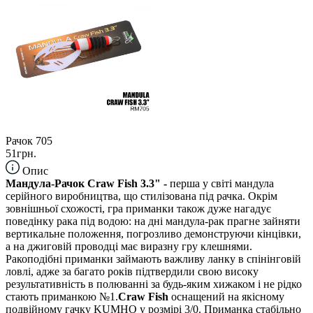
Рачок 705
51грн.
Опис
Мандула-Рачок Craw Fish 3.3" -
перша у світі мандула
серійного виробництва, що стилізована під рачка. Окрім
зовнішньої схожості, гра приманки також дуже нагадує
поведінку рака під водою: на дні мандула-рак прагне зайняти
вертикальне положення, погрозливо демонструючи кінцівки,
а на джиговій проводці має виразну гру клешнями.
Ракоподібні приманки займають важливу ланку в спінінговій
ловлі, адже за багато років підтвердили свою високу
результативність в полюванні за будь-яким хижаком і не рідко
стають приманкою №1.
Craw Fish
оснащений на якісному
подвійному гачку KUMHO у розмірі 3/0. Приманка стабільно