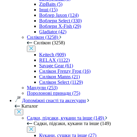
ZipBaits (5)
Інші (15)
Воблер Jaxon (124)
Воблери Select (330)
Воблери X-Fish (29)
Gladiator (42)
Силікон (3258)
Силікон (3258)
Keitech (909)
RELAX (1122)
Savage Gear (61)
Силікон Frenzy Frog (16)
Силікон Manns (21)
Силікон Select (1129)
Мандули (253)
Поролонові принади (75)
Допоміжні снасті та аксесуари
Каталог
Садки, підсаки, кукани та інше (149)
Садки, підсаки, кукани та інше (149)
Кукани, сушки та інше (27)