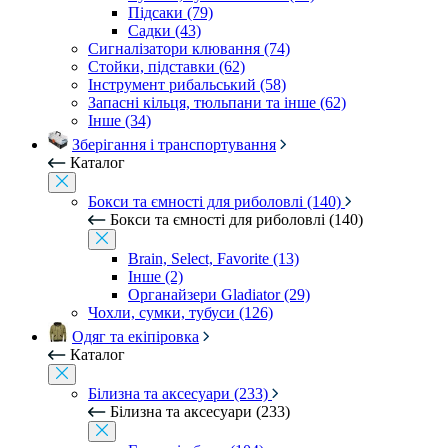
Підсаки (79)
Садки (43)
Сигналізатори клювання (74)
Стойки, підставки (62)
Інструмент рибальський (58)
Запасні кільця, тюльпани та інше (62)
Інше (34)
Зберігання і транспортування
Каталог
Бокси та ємності для риболовлі (140)
Бокси та ємності для риболовлі (140)
Brain, Select, Favorite (13)
Інше (2)
Органайзери Gladiator (29)
Чохли, сумки, тубуси (126)
Одяг та екіпіровка
Каталог
Білизна та аксесуари (233)
Білизна та аксесуари (233)