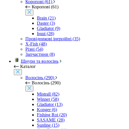
Коропові (61)
Коропові (61)
Brain (21)
Daster (3)
Gladiator (9)
Інші (28)
Провідникові інерційні (35)
X-Fish (48)
Різні (54)
Запчастини (8)
Шнури та волосінь
Каталог
Волосінь (290)
Волосінь (290)
Mistrall (82)
Winner (58)
Gladiator (13)
Konger (6)
Fishing Roi (20)
SASAME (28)
Sunline (15)