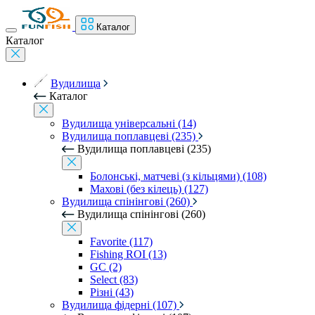
Каталог
Каталог
Вудилища
Каталог
Вудилища універсальні (14)
Вудилища поплавцеві (235)
Вудилища поплавцеві (235)
Болонські, матчеві (з кільцями) (108)
Махові (без кілець) (127)
Вудилища спінінгові (260)
Вудилища спінінгові (260)
Favorite (117)
Fishing ROI (13)
GC (2)
Select (83)
Різні (43)
Вудилища фідерні (107)