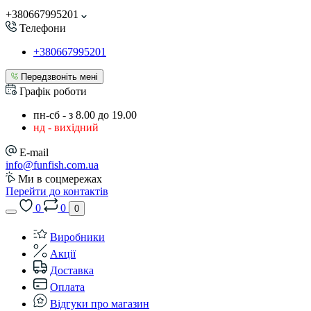
+380667995201
Телефони
+380667995201
Передзвоніть мені
Графік роботи
пн-сб - з 8.00 до 19.00
нд - вихідний
E-mail
info@funfish.com.ua
Ми в соцмережах
Перейти до контактів
0
0
0
Виробники
Акції
Доставка
Оплата
Відгуки про магазин