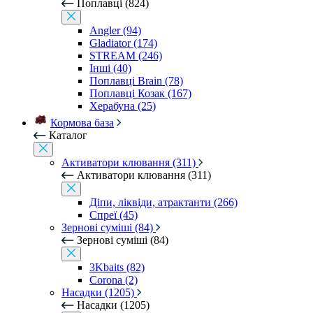
Поплавці (824)
Angler (94)
Gladiator (174)
STREAM (246)
Інші (40)
Поплавці Brain (78)
Поплавці Козак (167)
Херабуна (25)
Кормова база
Каталог
Активатори клювання (311)
Активатори клювання (311)
Діпи, ліквіди, атрактанти (266)
Спреї (45)
Зернові суміші (84)
Зернові суміші (84)
3Kbaits (82)
Corona (2)
Насадки (1205)
Насадки (1205)