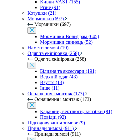
Кивки VAST (155)
Різне (91)
Котушки (21)
Мормишки (697)
Мормишки (697)
Мормишки Вольфрам (645)
Мормишки свинець (52)
Намети зимові (19)
Одяг та екіпіровка (258)
Одяг та екіпіровка (258)
Білизна та аксесуари (191)
Верхній одяг (43)
Взуття (13)
Інше (11)
Оснащення і монтаж (173)
Оснащення і монтаж (173)
Карабіни, вертлюги, застібки (81)
Повідці (92)
Підгодовування зимове (9)
Принади зимові (911)
Принади зимові (911)