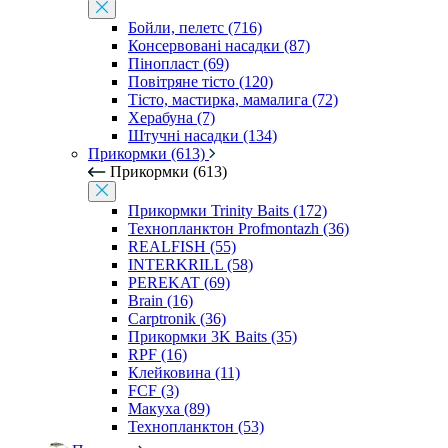
Бойли, пелетс (716)
Консервовані насадки (87)
Пінопласт (69)
Повітряне тісто (120)
Тісто, мастирка, мамалига (72)
Херабуна (7)
Штучні насадки (134)
Прикормки (613)
Прикормки (613)
Прикормки Trinity Baits (172)
Технопланктон Profmontazh (36)
REALFISH (55)
INTERKRILL (58)
PEREKAT (69)
Brain (16)
Carptronik (36)
Прикормки 3K Baits (35)
RPF (16)
Клейковина (11)
FCF (3)
Макуха (89)
Технопланктон (53)