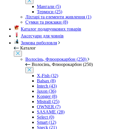
Мангали (5)
Термоси (25)
Ліхтарі та елементи живлення (1)
Сумки та рюкзаки (8)
Каталог подарункових товарів
Аксесуари для човнів
Зимова риболовля
Каталог
Волосінь, Флюорокарбон (250)
Волосінь, Флюорокарбон (250)
X-Fish (32)
Balsax (8)
Intech (43)
Jaxon (36)
Konger (8)
Mistrall (25)
OWNER (7)
SASAME (28)
Select (0)
Smart (12)
Sneck (21)