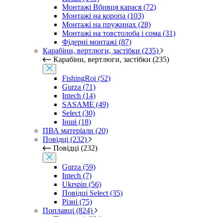
Монтажі Вбивця карася (72)
Монтажі на коропа (103)
Монтажі на пружинах (28)
Монтажі на товстолоба і сома (31)
Фідерні монтажі (87)
Карабіни, вертлюги, застібки (235)
Карабіни, вертлюги, застібки (235)
FishingRoi (52)
Gurza (71)
Intech (14)
SASAME (49)
Select (30)
Інші (18)
ПВА матеріали (20)
Повідці (232)
Повідці (232)
Gurza (59)
Intech (7)
Ukrspin (56)
Повідці Select (35)
Різні (75)
Поплавці (824)