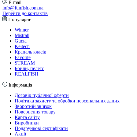
E-mail
info@funfish.com.ua
Перейти до контактів
Популярне
Winner
Mistrall
Gurza
Keitech
Крапаль класік
Favorite
STREAM
Бойли, пелетс
REALFISH
Інформація
Договір публічної оферти
Політика захисту та обробки персональних даних
Зворотній зв’язок
Повернення товару
Карта сайту
Виробники
Подарункові сертифікати
Акції