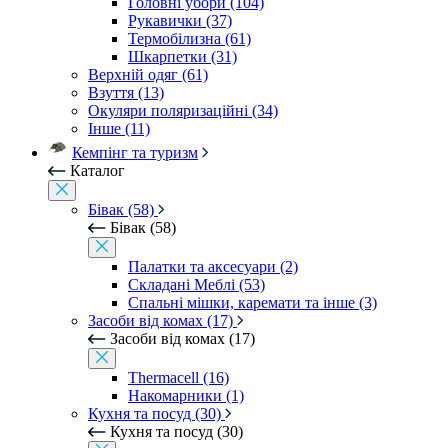
Головні убори (104)
Рукавички (37)
Термобілизна (61)
Шкарпетки (31)
Верхній одяг (61)
Взуття (13)
Окуляри поляризаційні (34)
Інше (11)
Кемпінг та туризм
Каталог
Бівак (58)
Бівак (58)
Палатки та аксесуари (2)
Складані Меблі (53)
Спальні мішки, каремати та інше (3)
Засоби від комах (17)
Засоби від комах (17)
Thermacell (16)
Накомарники (1)
Кухня та посуд (30)
Кухня та посуд (30)