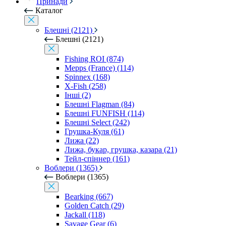
Принади
Каталог
Блешні (2121)
Блешні (2121)
Fishing ROI (874)
Mepps (France) (114)
Spinnex (168)
X-Fish (258)
Інші (2)
Блешні Flagman (84)
Блешні FUNFISH (114)
Блешні Select (242)
Грушка-Куля (61)
Лижа (22)
Лижа, букар, грушка, казара (21)
Тейл-спіннер (161)
Воблери (1365)
Воблери (1365)
Bearking (667)
Golden Catch (29)
Jackall (118)
Savage Gear (6)