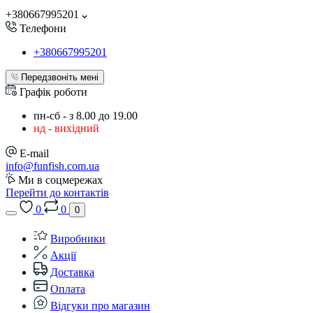
+380667995201
Телефони
+380667995201
Передзвоніть мені
Графік роботи
пн-сб - з 8.00 до 19.00
нд - вихідний
E-mail
info@funfish.com.ua
Ми в соцмережах
Перейти до контактів
0
0
0
Виробники
Акції
Доставка
Оплата
Відгуки про магазин