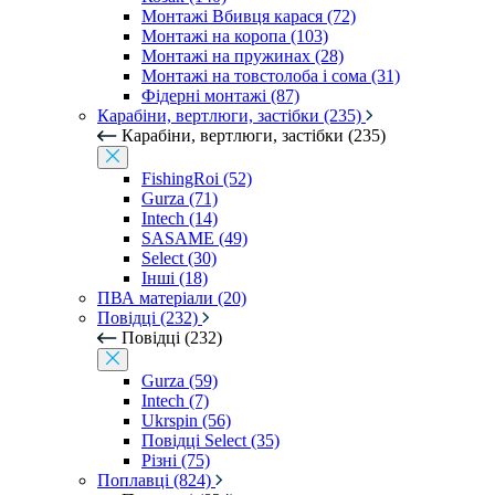
Монтажі Вбивця карася (72)
Монтажі на коропа (103)
Монтажі на пружинах (28)
Монтажі на товстолоба і сома (31)
Фідерні монтажі (87)
Карабіни, вертлюги, застібки (235)
Карабіни, вертлюги, застібки (235)
FishingRoi (52)
Gurza (71)
Intech (14)
SASAME (49)
Select (30)
Інші (18)
ПВА матеріали (20)
Повідці (232)
Повідці (232)
Gurza (59)
Intech (7)
Ukrspin (56)
Повідці Select (35)
Різні (75)
Поплавці (824)