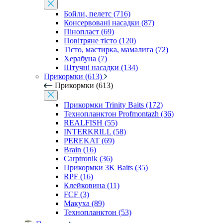
Бойли, пелетс (716)
Консервовані насадки (87)
Пінопласт (69)
Повітряне тісто (120)
Тісто, мастирка, мамалига (72)
Херабуна (7)
Штучні насадки (134)
Прикормки (613)
Прикормки (613)
Прикормки Trinity Baits (172)
Технопланктон Profmontazh (36)
REALFISH (55)
INTERKRILL (58)
PEREKAT (69)
Brain (16)
Carptronik (36)
Прикормки 3K Baits (35)
RPF (16)
Клейковина (11)
FCF (3)
Макуха (89)
Технопланктон (53)