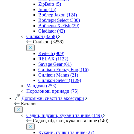
ZipBaits (5)
Інші (15)
Воблер Jaxon (124)
Воблери Select (330)
Воблери X-Fish (29)
Gladiator (42)
Силікон (3258)
Силікон (3258)
Keitech (909)
RELAX (1122)
Savage Gear (61)
Силікон Frenzy Frog (16)
Силікон Manns (21)
Силікон Select (1129)
Мандули (253)
Поролонові принади (75)
Допоміжні снасті та аксесуари
Каталог
Садки, підсаки, кукани та інше (149)
Садки, підсаки, кукани та інше (149)
Кукани, сушки та інше (27)