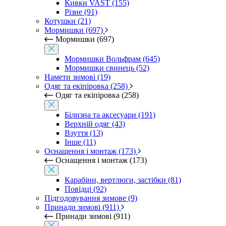
Кивки VAST (155)
Різне (91)
Котушки (21)
Мормишки (697)
Мормишки (697)
Мормишки Вольфрам (645)
Мормишки свинець (52)
Намети зимові (19)
Одяг та екіпіровка (258)
Одяг та екіпіровка (258)
Білизна та аксесуари (191)
Верхній одяг (43)
Взуття (13)
Інше (11)
Оснащення і монтаж (173)
Оснащення і монтаж (173)
Карабіни, вертлюги, застібки (81)
Повідці (92)
Підгодовування зимове (9)
Принади зимові (911)
Принади зимові (911)