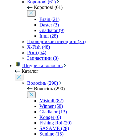
Коропові (61)
Коропові (61)
Brain (21)
Daster (3)
Gladiator (9)
Інші (28)
Провідникові інерційні (35)
X-Fish (48)
Різні (54)
Запчастини (8)
Шнури та волосінь
Каталог
Волосінь (290)
Волосінь (290)
Mistrall (82)
Winner (58)
Gladiator (13)
Konger (6)
Fishing Roi (20)
SASAME (28)
Sunline (15)