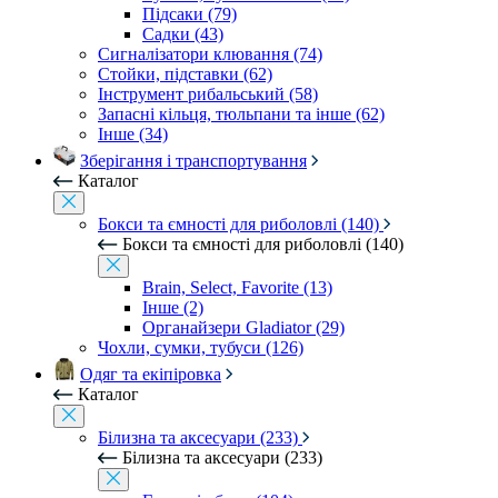
Підсаки (79)
Садки (43)
Сигналізатори клювання (74)
Стойки, підставки (62)
Інструмент рибальський (58)
Запасні кільця, тюльпани та інше (62)
Інше (34)
Зберігання і транспортування
Каталог
Бокси та ємності для риболовлі (140)
Бокси та ємності для риболовлі (140)
Brain, Select, Favorite (13)
Інше (2)
Органайзери Gladiator (29)
Чохли, сумки, тубуси (126)
Одяг та екіпіровка
Каталог
Білизна та аксесуари (233)
Білизна та аксесуари (233)