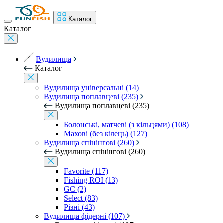
Каталог
Каталог
Вудилища
Каталог
Вудилища універсальні (14)
Вудилища поплавцеві (235)
Вудилища поплавцеві (235)
Болонські, матчеві (з кільцями) (108)
Махові (без кілець) (127)
Вудилища спінінгові (260)
Вудилища спінінгові (260)
Favorite (117)
Fishing ROI (13)
GC (2)
Select (83)
Різні (43)
Вудилища фідерні (107)