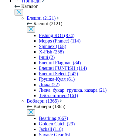
Принади
Каталог
Блешні (2121)
Блешні (2121)
Fishing ROI (874)
Mepps (France) (114)
Spinnex (168)
X-Fish (258)
Інші (2)
Блешні Flagman (84)
Блешні FUNFISH (114)
Блешні Select (242)
Грушка-Куля (61)
Лижа (22)
Лижа, букар, грушка, казара (21)
Тейл-спіннер (161)
Воблери (1365)
Воблери (1365)
Bearking (667)
Golden Catch (29)
Jackall (118)
Savage Gear (6)