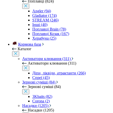
Поплавці (824)
Angler (94)
Gladiator (174)
STREAM (246)
Інші (40)
Поплавці Brain (78)
Поплавці Козак (167)
Херабуна (25)
Кормова база
Каталог
Активатори клювання (311)
Активатори клювання (311)
Діпи, ліквіди, атрактанти (266)
Спреї (45)
Зернові суміші (84)
Зернові суміші (84)
3Kbaits (82)
Corona (2)
Насадки (1205)
Насадки (1205)