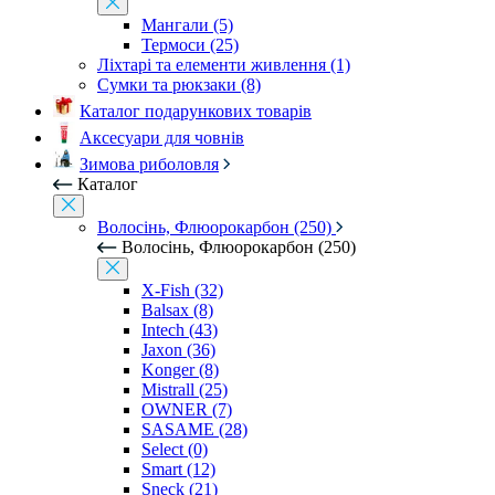
Мангали (5)
Термоси (25)
Ліхтарі та елементи живлення (1)
Сумки та рюкзаки (8)
Каталог подарункових товарів
Аксесуари для човнів
Зимова риболовля
Каталог
Волосінь, Флюорокарбон (250)
Волосінь, Флюорокарбон (250)
X-Fish (32)
Balsax (8)
Intech (43)
Jaxon (36)
Konger (8)
Mistrall (25)
OWNER (7)
SASAME (28)
Select (0)
Smart (12)
Sneck (21)