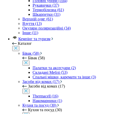
Головні убори (104)
Рукавички (37)
Термобілизна (61)
Шкарпетки (31)
Верхній одяг (61)
Взуття (13)
Окуляри поляризаційні (34)
Інше (11)
Кемпінг та туризм
Каталог
Бівак (58)
Бівак (58)
Палатки та аксесуари (2)
Складані Меблі (53)
Спальні мішки, каремати та інше (3)
Засоби від комах (17)
Засоби від комах (17)
Thermacell (16)
Накомарники (1)
Кухня та посуд (30)
Кухня та посуд (30)