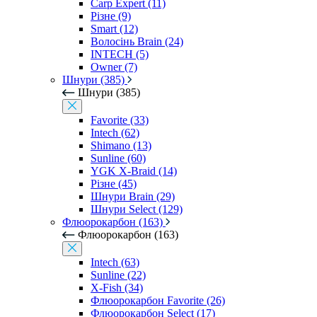
Carp Expert (11)
Різне (9)
Smart (12)
Волосінь Brain (24)
INTECH (5)
Owner (7)
Шнури (385)
Шнури (385)
Favorite (33)
Intech (62)
Shimano (13)
Sunline (60)
YGK X-Braid (14)
Різне (45)
Шнури Brain (29)
Шнури Select (129)
Флюорокарбон (163)
Флюорокарбон (163)
Intech (63)
Sunline (22)
X-Fish (34)
Флюорокарбон Favorite (26)
Флюорокарбон Select (17)