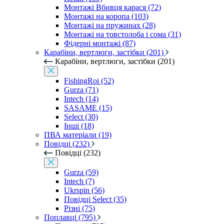
Монтажі Вбивця карася (72)
Монтажі на коропа (103)
Монтажі на пружинах (28)
Монтажі на товстолоба і сома (31)
Фідерні монтажі (87)
Карабіни, вертлюги, застібки (201)
Карабіни, вертлюги, застібки (201)
FishingRoi (52)
Gurza (71)
Intech (14)
SASAME (15)
Select (30)
Інші (18)
ПВА матеріали (19)
Повідці (232)
Повідці (232)
Gurza (59)
Intech (7)
Ukrspin (56)
Повідці Select (35)
Різні (75)
Поплавці (795)