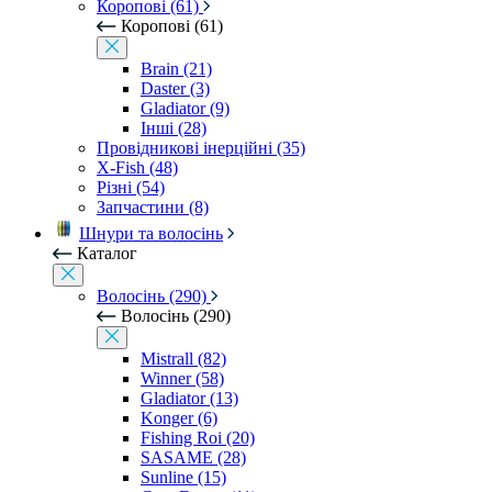
Коропові (61)
Коропові (61)
Brain (21)
Daster (3)
Gladiator (9)
Інші (28)
Провідникові інерційні (35)
X-Fish (48)
Різні (54)
Запчастини (8)
Шнури та волосінь
Каталог
Волосінь (290)
Волосінь (290)
Mistrall (82)
Winner (58)
Gladiator (13)
Konger (6)
Fishing Roi (20)
SASAME (28)
Sunline (15)