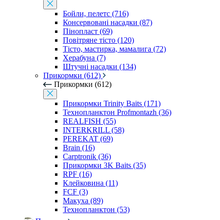
Бойли, пелетс (716)
Консервовані насадки (87)
Пінопласт (69)
Повітряне тісто (120)
Тісто, мастирка, мамалига (72)
Херабуна (7)
Штучні насадки (134)
Прикормки (612)
Прикормки (612)
Прикормки Trinity Baits (171)
Технопланктон Profmontazh (36)
REALFISH (55)
INTERKRILL (58)
PEREKAT (69)
Brain (16)
Carptronik (36)
Прикормки 3K Baits (35)
RPF (16)
Клейковина (11)
FCF (3)
Макуха (89)
Технопланктон (53)