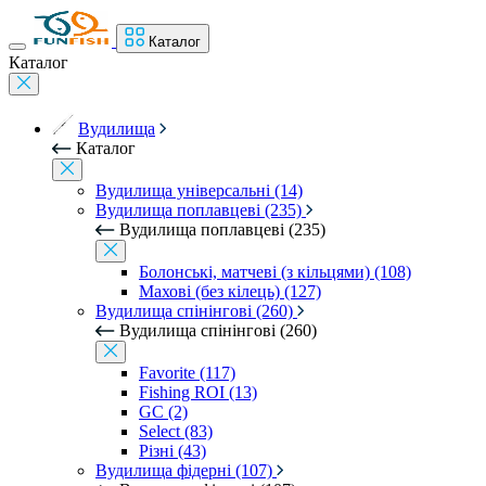
Каталог
Каталог
Вудилища
Каталог
Вудилища універсальні (14)
Вудилища поплавцеві (235)
Вудилища поплавцеві (235)
Болонські, матчеві (з кільцями) (108)
Махові (без кілець) (127)
Вудилища спінінгові (260)
Вудилища спінінгові (260)
Favorite (117)
Fishing ROI (13)
GC (2)
Select (83)
Різні (43)
Вудилища фідерні (107)