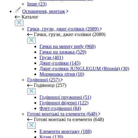
Інше (23)
Оснащення, монтаж
Каталог
Гачки, грузи, джиг-голівки (2089)
Гачки, грузи, джиг-голівки (2089)
Гачки на мирну рибу (968)
Гачки на хижака (529)
Грузи (401)
Джиг-голівки (145)
Джиг-голівки JUNGLEGUM (Японія) (30)
Мормишка літня (16)
Годівниці (257)
Годівниці (257)
Годівниці пружинні (51)
Годівниці фідерні (122)
Флет-годівниці (84)
Готові монтажі та елементи (648)
Готові монтажі та елементи (648)
Елементи монтажу (188)
Козак (139)