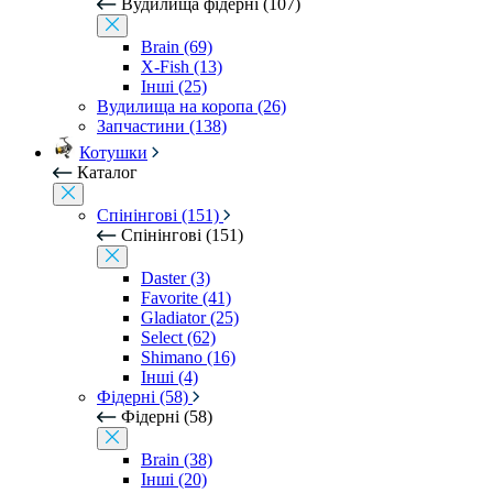
Вудилища фідерні (107)
Brain (69)
X-Fish (13)
Інші (25)
Вудилища на коропа (26)
Запчастини (138)
Котушки
Каталог
Спінінгові (151)
Спінінгові (151)
Daster (3)
Favorite (41)
Gladiator (25)
Select (62)
Shimano (16)
Інші (4)
Фідерні (58)
Фідерні (58)
Brain (38)
Інші (20)