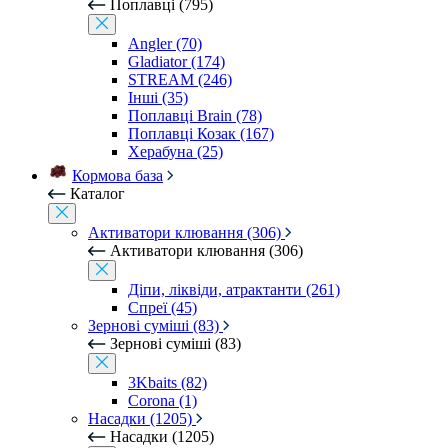
Поплавці (795)
Angler (70)
Gladiator (174)
STREAM (246)
Інші (35)
Поплавці Brain (78)
Поплавці Козак (167)
Херабуна (25)
Кормова база
Каталог
Активатори клювання (306)
Активатори клювання (306)
Діпи, ліквіди, атрактанти (261)
Спреї (45)
Зернові суміші (83)
Зернові суміші (83)
3Kbaits (82)
Corona (1)
Насадки (1205)
Насадки (1205)