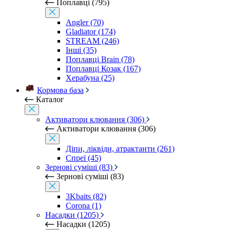
Поплавці (795)
Angler (70)
Gladiator (174)
STREAM (246)
Інші (35)
Поплавці Brain (78)
Поплавці Козак (167)
Херабуна (25)
Кормова база
Каталог
Активатори клювання (306)
Активатори клювання (306)
Діпи, ліквіди, атрактанти (261)
Спреї (45)
Зернові суміші (83)
Зернові суміші (83)
3Kbaits (82)
Corona (1)
Насадки (1205)
Насадки (1205)