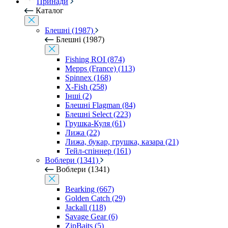
Принади
Каталог
Блешні (1987)
Блешні (1987)
Fishing ROI (874)
Mepps (France) (113)
Spinnex (168)
X-Fish (258)
Інші (2)
Блешні Flagman (84)
Блешні Select (223)
Грушка-Куля (61)
Лижа (22)
Лижа, букар, грушка, казара (21)
Тейл-спіннер (161)
Воблери (1341)
Воблери (1341)
Bearking (667)
Golden Catch (29)
Jackall (118)
Savage Gear (6)
ZipBaits (5)