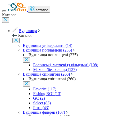
Каталог
Каталог
Вудилища
Каталог
Вудилища універсальні (14)
Вудилища поплавцеві (235)
Вудилища поплавцеві (235)
Болонські, матчеві (з кільцями) (108)
Махові (без кілець) (127)
Вудилища спінінгові (260)
Вудилища спінінгові (260)
Favorite (117)
Fishing ROI (13)
GC (2)
Select (83)
Різні (43)
Вудилища фідерні (107)