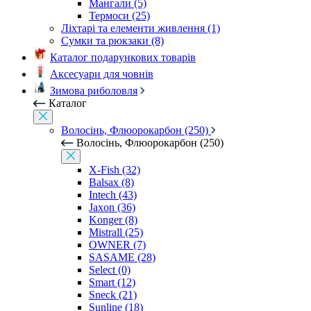
Мангали (5)
Термоси (25)
Ліхтарі та елементи живлення (1)
Сумки та рюкзаки (8)
Каталог подарункових товарів
Аксесуари для човнів
Зимова риболовля
Каталог
Волосінь, Флюорокарбон (250)
Волосінь, Флюорокарбон (250)
X-Fish (32)
Balsax (8)
Intech (43)
Jaxon (36)
Konger (8)
Mistrall (25)
OWNER (7)
SASAME (28)
Select (0)
Smart (12)
Sneck (21)
Sunline (18)