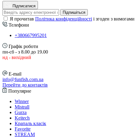
Підписатися
Підпишіться
Я прочитав
Політика конфіденційності
і згоден з вимогами
Телефони
+380667995201
Графік роботи
пн-сб - з 8.00 до 19.00
нд - вихідний
E-mail
info@funfish.com.ua
Перейти до контактів
Популярне
Winner
Mistrall
Gurza
Keitech
Крапаль класік
Favorite
STREAM