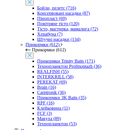
Бойли, пелетс (716)
Консервовані насадки (87)
Пінопласт (69)
Повітряне тісто (120)
Тісто, мастирка, мамалига (72)
Херабуна (7)
Штучні насадки (134)
Прикормки (612)
Прикормки (612)
Прикормки Trinity Baits (171)
Технопланктон Profmontazh (36)
REALFISH (55)
INTERKRILL (58)
PEREKAT (69)
Brain (16)
Carptronik (36)
Прикормки 3K Baits (35)
RPF (16)
Клейковина (11)
FCF (3)
Макуха (89)
Технопланктон (53)