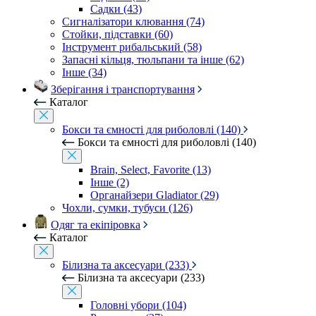
Садки (43)
Сигналізатори клювання (74)
Стойки, підставки (60)
Інструмент рибальський (58)
Запасні кільця, тюльпани та інше (62)
Інше (34)
Зберігання і транспортування
Каталог
Бокси та ємності для риболовлі (140)
Бокси та ємності для риболовлі (140)
Brain, Select, Favorite (13)
Інше (2)
Органайзери Gladiator (29)
Чохли, сумки, тубуси (126)
Одяг та екіпіровка
Каталог
Білизна та аксесуари (233)
Білизна та аксесуари (233)
Головні убори (104)