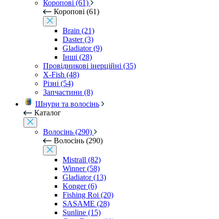
Коропові (61)
Коропові (61)
Brain (21)
Daster (3)
Gladiator (9)
Інші (28)
Провідникові інерційні (35)
X-Fish (48)
Різні (54)
Запчастини (8)
Шнури та волосінь
Каталог
Волосінь (290)
Волосінь (290)
Mistrall (82)
Winner (58)
Gladiator (13)
Konger (6)
Fishing Roi (20)
SASAME (28)
Sunline (15)