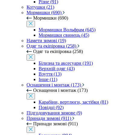
Різне (91)
Котушки (21)
Мормишки (690)
Мормишки (690)
Мормишки Вольфрам (645)
Мормишки свинець (45)
Намети зимові (19)
Одяг та екіпіровка (258)
Одяг та екіпіровка (258)
Білизна та аксесуари (191)
Верхній одяг (43)
Взуття (13)
Інше (11)
Оснащення і монтаж (173)
Оснащення і монтаж (173)
Карабіни, вертлюги, застібки (81)
Повідці (92)
Підгодовування зимове (9)
Принади зимові (911)
Принади зимові (911)