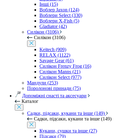
Інші (15)
Воблер Jaxon (124)
Воблери Select (330)
Воблери X-Fish (5)
Gladiator (42)
Силікон (3106)
Силікон (3106)
Keitech (909)
RELAX (1122)
Savage Gear (61)
Силікон Frenzy Frog (16)
Силікон Manns (21)
Силікон Select (977)
Мандули (253)
Поролонові принади (75)
Допоміжні снасті та аксесуари
Каталог
Садки, підсаки, кукани та інше (149)
Садки, підсаки, кукани та інше (149)
Кукани, сушки та інше (27)
Підсаки (79)