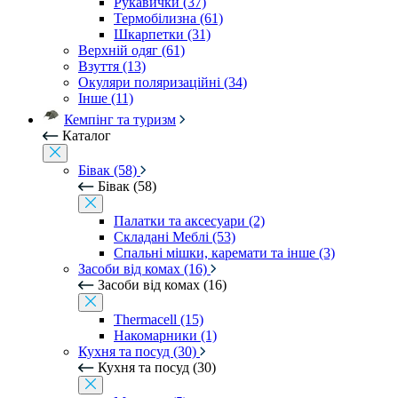
Рукавички (37)
Термобілизна (61)
Шкарпетки (31)
Верхній одяг (61)
Взуття (13)
Окуляри поляризаційні (34)
Інше (11)
Кемпінг та туризм
Каталог
Бівак (58)
Бівак (58)
Палатки та аксесуари (2)
Складані Меблі (53)
Спальні мішки, каремати та інше (3)
Засоби від комах (16)
Засоби від комах (16)
Thermacell (15)
Накомарники (1)
Кухня та посуд (30)
Кухня та посуд (30)