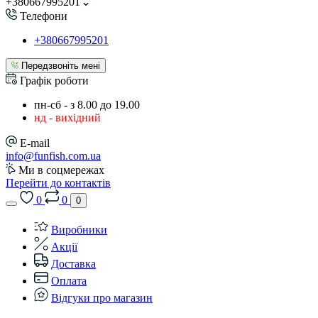
+380667995201
Телефони
+380667995201
Передзвоніть мені
Графік роботи
пн-сб - з 8.00 до 19.00
нд - вихідний
E-mail
info@funfish.com.ua
Ми в соцмережах
Перейти до контактів
0
0
0
Виробники
Акції
Доставка
Оплата
Відгуки про магазин