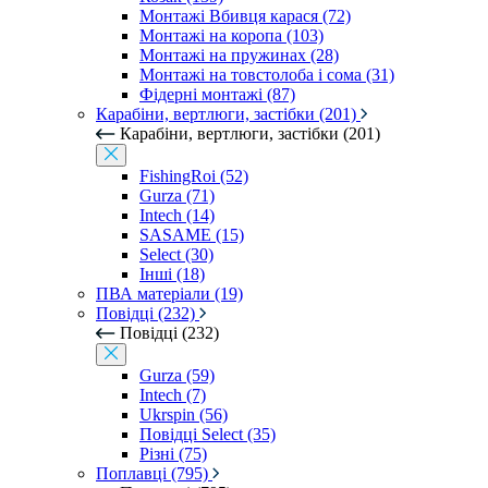
Монтажі Вбивця карася (72)
Монтажі на коропа (103)
Монтажі на пружинах (28)
Монтажі на товстолоба і сома (31)
Фідерні монтажі (87)
Карабіни, вертлюги, застібки (201)
Карабіни, вертлюги, застібки (201)
FishingRoi (52)
Gurza (71)
Intech (14)
SASAME (15)
Select (30)
Інші (18)
ПВА матеріали (19)
Повідці (232)
Повідці (232)
Gurza (59)
Intech (7)
Ukrspin (56)
Повідці Select (35)
Різні (75)
Поплавці (795)