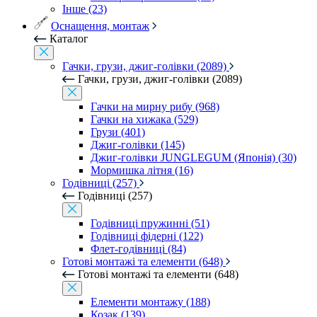
Інше (23)
Оснащення, монтаж
Каталог
Гачки, грузи, джиг-голівки (2089)
Гачки, грузи, джиг-голівки (2089)
Гачки на мирну рибу (968)
Гачки на хижака (529)
Грузи (401)
Джиг-голівки (145)
Джиг-голівки JUNGLEGUM (Японія) (30)
Мормишка літня (16)
Годівниці (257)
Годівниці (257)
Годівниці пружинні (51)
Годівниці фідерні (122)
Флет-годівниці (84)
Готові монтажі та елементи (648)
Готові монтажі та елементи (648)
Елементи монтажу (188)
Козак (139)