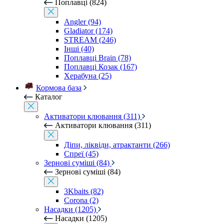
Поплавці (824)
Angler (94)
Gladiator (174)
STREAM (246)
Інші (40)
Поплавці Brain (78)
Поплавці Козак (167)
Херабуна (25)
Кормова база
Каталог
Активатори клювання (311)
Активатори клювання (311)
Діпи, ліквіди, атрактанти (266)
Спреї (45)
Зернові суміші (84)
Зернові суміші (84)
3Kbaits (82)
Corona (2)
Насадки (1205)
Насадки (1205)