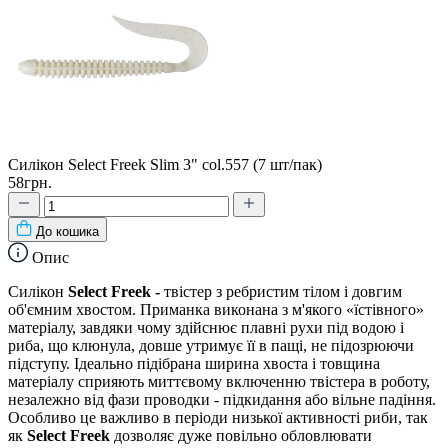
Силікон Select Freek Slim 3" col.557 (7 шт/пак)
58грн.
До кошика
Опис
Силікон
Select Freek -
твістер з ребристим тілом і довгим
об'ємним хвостом. Приманка виконана з м'якого «їстівного»
матеріалу, завдяки чому здійснює плавні рухи під водою і
риба, що клюнула, довше утримує її в пащі, не підозрюючи
підступу. Ідеально підібрана ширина хвоста і товщина
матеріалу сприяють миттєвому включенню твістера в роботу,
незалежно від фази проводки - підкидання або вільне падіння.
Особливо це важливо в періоди низької активності риби, так
як
Select Freek
дозволяє дуже повільно обловлювати