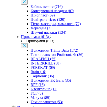
Бойли, пелетс (716)
Консервовані насадки (87)
Пінопласт (69)
Повітряне тісто (120)
Тісто, мастирка, мамалига (72)
Херабуна (7)
Штучні насадки (134)
Прикормки (613)
Прикормки (613)
Прикормки Trinity Baits (172)
Технопланктон Profmontazh (36)
REALFISH (55)
INTERKRILL (58)
PEREKAT (69)
Brain (16)
Carptronik (36)
Прикормки 3K Baits (35)
RPF (16)
Клейковина (11)
FCF (3)
Макуха (89)
Технопланктон (53)