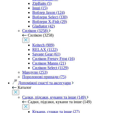
ZipBaits (5)
Інші (15)
Воблер Jaxon (124)
Воблери Select (330)
Воблери X-Fish (29)
Gladiator (42)
Силікон (3258)
Силікон (3258)
Keitech (909)
RELAX (1122)
Savage Gear (61)
Силікон Frenzy Frog (16)
Силікон Manns (21)
Силікон Select (1129)
Мандули (253)
Поролонові принади (75)
Допоміжні снасті та аксесуари
Каталог
Садки, підсаки, кукани та інше (149)
Садки, підсаки, кукани та інше (149)
Кукани, сушки та інше (27)