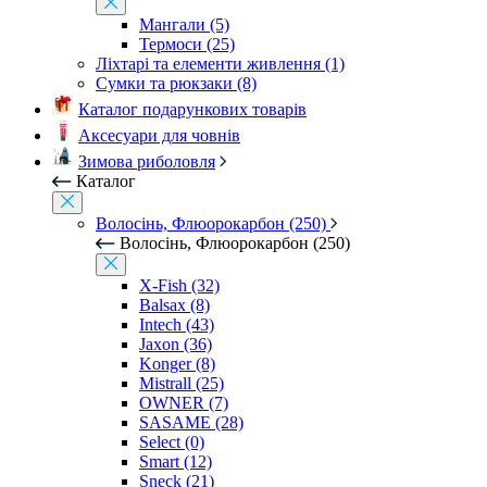
Мангали (5)
Термоси (25)
Ліхтарі та елементи живлення (1)
Сумки та рюкзаки (8)
Каталог подарункових товарів
Аксесуари для човнів
Зимова риболовля
Каталог
Волосінь, Флюорокарбон (250)
Волосінь, Флюорокарбон (250)
X-Fish (32)
Balsax (8)
Intech (43)
Jaxon (36)
Konger (8)
Mistrall (25)
OWNER (7)
SASAME (28)
Select (0)
Smart (12)
Sneck (21)