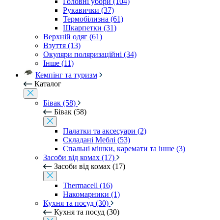
Головні убори (104)
Рукавички (37)
Термобілизна (61)
Шкарпетки (31)
Верхній одяг (61)
Взуття (13)
Окуляри поляризаційні (34)
Інше (11)
Кемпінг та туризм
Каталог
Бівак (58)
Бівак (58)
Палатки та аксесуари (2)
Складані Меблі (53)
Спальні мішки, каремати та інше (3)
Засоби від комах (17)
Засоби від комах (17)
Thermacell (16)
Накомарники (1)
Кухня та посуд (30)
Кухня та посуд (30)