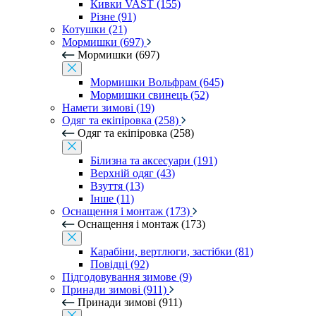
Кивки VAST (155)
Різне (91)
Котушки (21)
Мормишки (697)
Мормишки (697)
Мормишки Вольфрам (645)
Мормишки свинець (52)
Намети зимові (19)
Одяг та екіпіровка (258)
Одяг та екіпіровка (258)
Білизна та аксесуари (191)
Верхній одяг (43)
Взуття (13)
Інше (11)
Оснащення і монтаж (173)
Оснащення і монтаж (173)
Карабіни, вертлюги, застібки (81)
Повідці (92)
Підгодовування зимове (9)
Принади зимові (911)
Принади зимові (911)