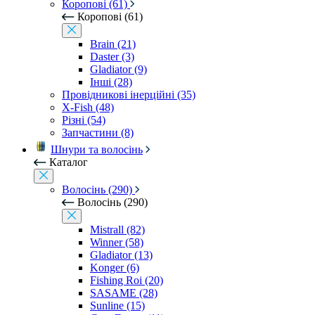
Коропові (61)
Коропові (61)
Brain (21)
Daster (3)
Gladiator (9)
Інші (28)
Провідникові інерційні (35)
X-Fish (48)
Різні (54)
Запчастини (8)
Шнури та волосінь
Каталог
Волосінь (290)
Волосінь (290)
Mistrall (82)
Winner (58)
Gladiator (13)
Konger (6)
Fishing Roi (20)
SASAME (28)
Sunline (15)