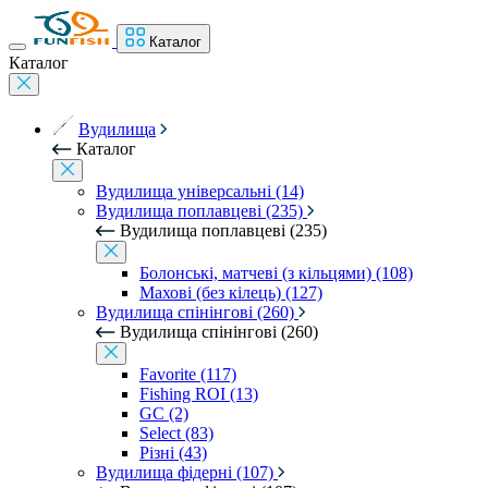
Каталог
Каталог
Вудилища
Каталог
Вудилища універсальні (14)
Вудилища поплавцеві (235)
Вудилища поплавцеві (235)
Болонські, матчеві (з кільцями) (108)
Махові (без кілець) (127)
Вудилища спінінгові (260)
Вудилища спінінгові (260)
Favorite (117)
Fishing ROI (13)
GC (2)
Select (83)
Різні (43)
Вудилища фідерні (107)