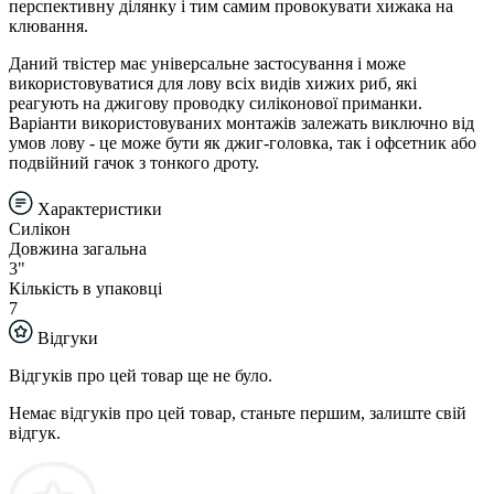
перспективну ділянку і тим самим провокувати хижака на
клювання.
Даний твістер має універсальне застосування і може
використовуватися для лову всіх видів хижих риб, які
реагують на джигову проводку силіконової приманки.
Варіанти використовуваних монтажів залежать виключно від
умов лову - це може бути як джиг-головка, так і офсетник або
подвійний гачок з тонкого дроту.
Характеристики
Силікон
Довжина загальна
3"
Кількість в упаковці
7
Відгуки
Відгуків про цей товар ще не було.
Немає відгуків про цей товар, станьте першим, залиште свій
відгук.