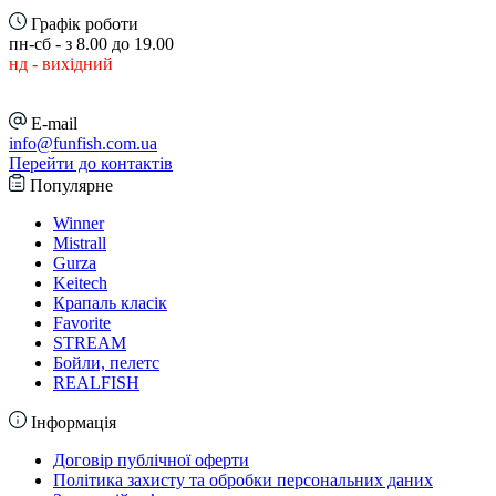
Графік роботи
пн-сб - з 8.00 до 19.00
нд - вихідний
E-mail
info@funfish.com.ua
Перейти до контактів
Популярне
Winner
Mistrall
Gurza
Keitech
Крапаль класік
Favorite
STREAM
Бойли, пелетс
REALFISH
Інформація
Договір публічної оферти
Політика захисту та обробки персональних даних