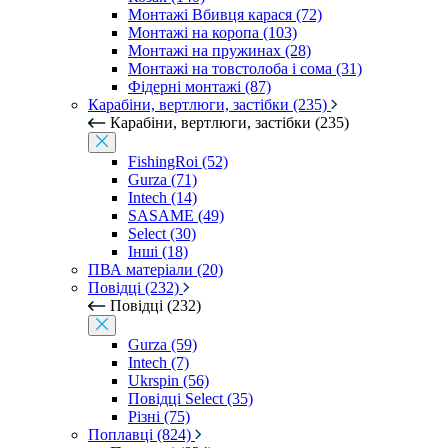
Монтажі Вбивця карася (72)
Монтажі на коропа (103)
Монтажі на пружинах (28)
Монтажі на товстолоба і сома (31)
Фідерні монтажі (87)
Карабіни, вертлюги, застібки (235)
Карабіни, вертлюги, застібки (235)
FishingRoi (52)
Gurza (71)
Intech (14)
SASAME (49)
Select (30)
Інші (18)
ПВА матеріали (20)
Повідці (232)
Повідці (232)
Gurza (59)
Intech (7)
Ukrspin (56)
Повідці Select (35)
Різні (75)
Поплавці (824)