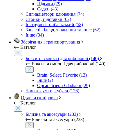
Підсаки (79)
Садки (43)
Сигналізатори клювання (74)
Стойки, підставки (62)
Інструмент рибальський (58)
Запасні кільця, тюльпани та інше (62)
Інше (34)
Зберігання і транспортування
Каталог
Бокси та ємності для риболовлі (140)
Бокси та ємності для риболовлі (140)
Brain, Select, Favorite (13)
Інше (2)
Органайзери Gladiator (29)
Чохли, сумки, тубуси (126)
Одяг та екіпіровка
Каталог
Білизна та аксесуари (233)
Білизна та аксесуари (233)