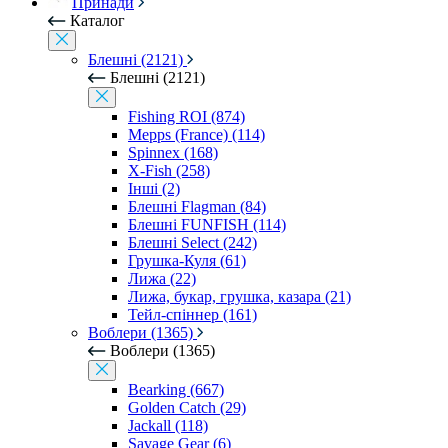
Принади
Каталог
Блешні (2121)
Блешні (2121)
Fishing ROI (874)
Mepps (France) (114)
Spinnex (168)
X-Fish (258)
Інші (2)
Блешні Flagman (84)
Блешні FUNFISH (114)
Блешні Select (242)
Грушка-Куля (61)
Лижа (22)
Лижа, букар, грушка, казара (21)
Тейл-спіннер (161)
Воблери (1365)
Воблери (1365)
Bearking (667)
Golden Catch (29)
Jackall (118)
Savage Gear (6)