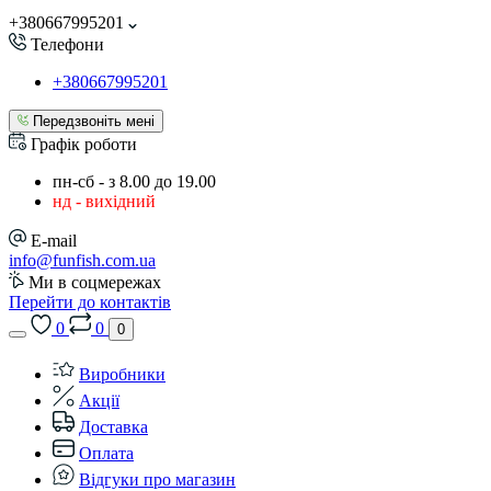
+380667995201
Телефони
+380667995201
Передзвоніть мені
Графік роботи
пн-сб - з 8.00 до 19.00
нд - вихідний
E-mail
info@funfish.com.ua
Ми в соцмережах
Перейти до контактів
0
0
0
Виробники
Акції
Доставка
Оплата
Відгуки про магазин