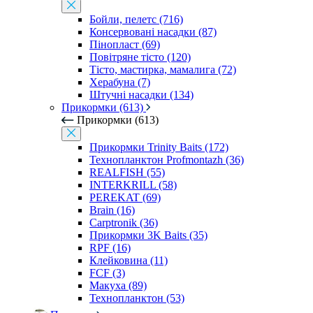
Бойли, пелетс (716)
Консервовані насадки (87)
Пінопласт (69)
Повітряне тісто (120)
Тісто, мастирка, мамалига (72)
Херабуна (7)
Штучні насадки (134)
Прикормки (613)
Прикормки (613)
Прикормки Trinity Baits (172)
Технопланктон Profmontazh (36)
REALFISH (55)
INTERKRILL (58)
PEREKAT (69)
Brain (16)
Carptronik (36)
Прикормки 3K Baits (35)
RPF (16)
Клейковина (11)
FCF (3)
Макуха (89)
Технопланктон (53)