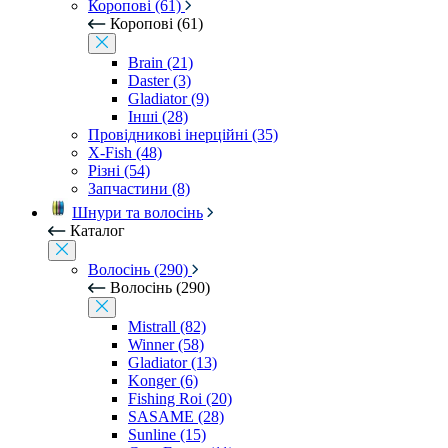
Коропові (61)
Коропові (61)
Brain (21)
Daster (3)
Gladiator (9)
Інші (28)
Провідникові інерційні (35)
X-Fish (48)
Різні (54)
Запчастини (8)
Шнури та волосінь
Каталог
Волосінь (290)
Волосінь (290)
Mistrall (82)
Winner (58)
Gladiator (13)
Konger (6)
Fishing Roi (20)
SASAME (28)
Sunline (15)