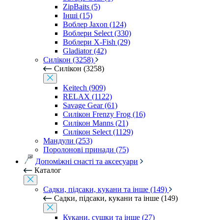
ZipBaits (5)
Інші (15)
Воблер Jaxon (124)
Воблери Select (330)
Воблери X-Fish (29)
Gladiator (42)
Силікон (3258)
Силікон (3258)
Keitech (909)
RELAX (1122)
Savage Gear (61)
Силікон Frenzy Frog (16)
Силікон Manns (21)
Силікон Select (1129)
Мандули (253)
Поролонові принади (75)
Допоміжні снасті та аксесуари
Каталог
Садки, підсаки, кукани та інше (149)
Садки, підсаки, кукани та інше (149)
Кукани, сушки та інше (27)