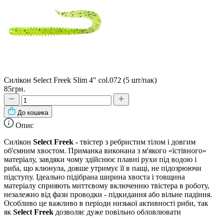
Силікон Select Freek Slim 4" col.072 (5 шт/пак)
85грн.
До кошика
Опис
Силікон
Select Freek -
твістер з ребристим тілом і довгим
об'ємним хвостом. Приманка виконана з м'якого «їстівного»
матеріалу, завдяки чому здійснює плавні рухи під водою і
риба, що клюнула, довше утримує її в пащі, не підозрюючи
підступу. Ідеально підібрана ширина хвоста і товщина
матеріалу сприяють миттєвому включенню твістера в роботу,
незалежно від фази проводки - підкидання або вільне падіння.
Особливо це важливо в періоди низької активності риби, так
як
Select Freek
дозволяє дуже повільно обловлювати