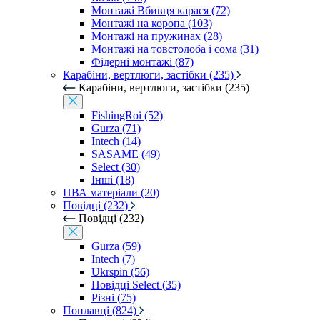
Монтажі Вбивця карася (72)
Монтажі на коропа (103)
Монтажі на пружинах (28)
Монтажі на товстолоба і сома (31)
Фідерні монтажі (87)
Карабіни, вертлюги, застібки (235)
Карабіни, вертлюги, застібки (235)
FishingRoi (52)
Gurza (71)
Intech (14)
SASAME (49)
Select (30)
Інші (18)
ПВА матеріали (20)
Повідці (232)
Повідці (232)
Gurza (59)
Intech (7)
Ukrspin (56)
Повідці Select (35)
Різні (75)
Поплавці (824)