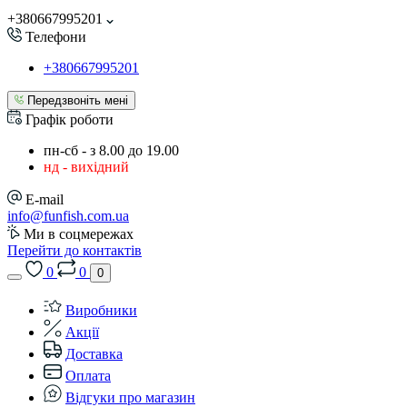
+380667995201
Телефони
+380667995201
Передзвоніть мені
Графік роботи
пн-сб - з 8.00 до 19.00
нд - вихідний
E-mail
info@funfish.com.ua
Ми в соцмережах
Перейти до контактів
0
0
0
Виробники
Акції
Доставка
Оплата
Відгуки про магазин