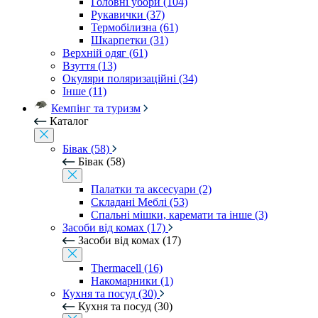
Головні убори (104)
Рукавички (37)
Термобілизна (61)
Шкарпетки (31)
Верхній одяг (61)
Взуття (13)
Окуляри поляризаційні (34)
Інше (11)
Кемпінг та туризм
Каталог
Бівак (58)
Бівак (58)
Палатки та аксесуари (2)
Складані Меблі (53)
Спальні мішки, каремати та інше (3)
Засоби від комах (17)
Засоби від комах (17)
Thermacell (16)
Накомарники (1)
Кухня та посуд (30)
Кухня та посуд (30)