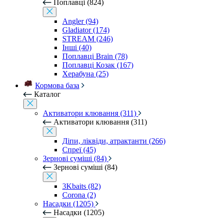
Поплавці (824)
Angler (94)
Gladiator (174)
STREAM (246)
Інші (40)
Поплавці Brain (78)
Поплавці Козак (167)
Херабуна (25)
Кормова база
Каталог
Активатори клювання (311)
Активатори клювання (311)
Діпи, ліквіди, атрактанти (266)
Спреї (45)
Зернові суміші (84)
Зернові суміші (84)
3Kbaits (82)
Corona (2)
Насадки (1205)
Насадки (1205)