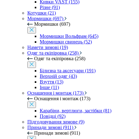
Кивки VAST (155)
Різне (91)
Котушки (21)
Мормишки (697)
Мормишки (697)
Мормишки Вольфрам (645)
Мормишки свинець (52)
Намети зимові (19)
Одяг та екіпіровка (258)
Одяг та екіпіровка (258)
Білизна та аксесуари (191)
Верхній одяг (43)
Взуття (13)
Інше (11)
Оснащення і монтаж (173)
Оснащення і монтаж (173)
Карабіни, вертлюги, застібки (81)
Повідці (92)
Підгодовування зимове (9)
Принади зимові (911)
Принади зимові (911)