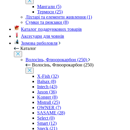
Мангали (5)
Термоси (25)
Ліхтарі та елементи живлення (1)
Сумки та рюкзаки (8)
Каталог подарункових товарів
Аксесуари для човнів
Зимова риболовля
Каталог
Волосінь, Флюорокарбон (250)
Волосінь, Флюорокарбон (250)
X-Fish (32)
Balsax (8)
Intech (43)
Jaxon (36)
Konger (8)
Mistrall (25)
OWNER (7)
SASAME (28)
Select (0)
Smart (12)
Sneck (21)