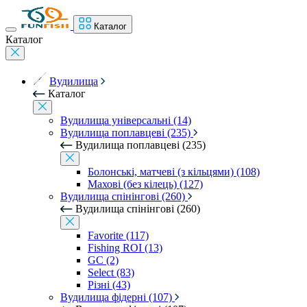
Каталог
Каталог
Вудилища
Каталог
Вудилища універсальні (14)
Вудилища поплавцеві (235)
Вудилища поплавцеві (235)
Болонські, матчеві (з кільцями) (108)
Махові (без кілець) (127)
Вудилища спінінгові (260)
Вудилища спінінгові (260)
Favorite (117)
Fishing ROI (13)
GC (2)
Select (83)
Різні (43)
Вудилища фідерні (107)