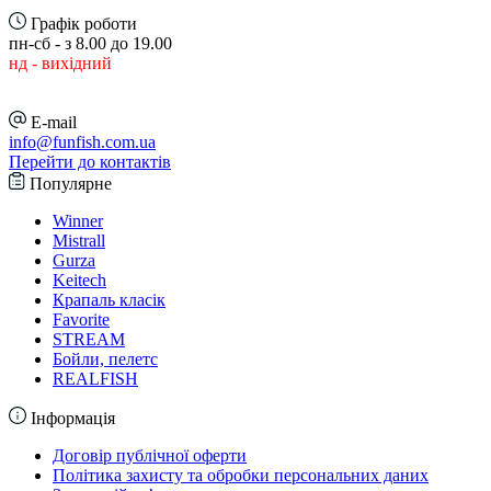
Графік роботи
пн-сб - з 8.00 до 19.00
нд - вихідний
E-mail
info@funfish.com.ua
Перейти до контактів
Популярне
Winner
Mistrall
Gurza
Keitech
Крапаль класік
Favorite
STREAM
Бойли, пелетс
REALFISH
Інформація
Договір публічної оферти
Політика захисту та обробки персональних даних