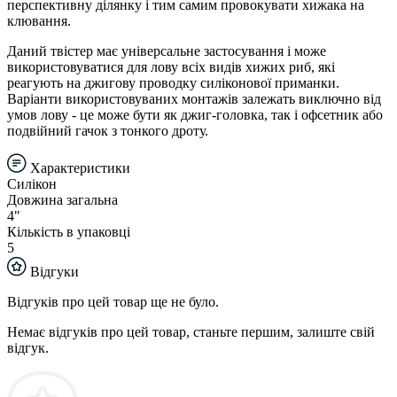
перспективну ділянку і тим самим провокувати хижака на
клювання.
Даний твістер має універсальне застосування і може
використовуватися для лову всіх видів хижих риб, які
реагують на джигову проводку силіконової приманки.
Варіанти використовуваних монтажів залежать виключно від
умов лову - це може бути як джиг-головка, так і офсетник або
подвійний гачок з тонкого дроту.
Характеристики
Силікон
Довжина загальна
4"
Кількість в упаковці
5
Відгуки
Відгуків про цей товар ще не було.
Немає відгуків про цей товар, станьте першим, залиште свій
відгук.