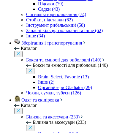
Підсаки (79)
Садки (43)
Сигналізатори клювання (74)
Стойки, підставки (62)
Інструмент рибальський (58)
Запасні кільця, тюльпани та інше (62)
Інше (34)
Зберігання і транспортування
Каталог
Бокси та ємності для риболовлі (140)
Бокси та ємності для риболовлі (140)
Brain, Select, Favorite (13)
Інше (2)
Органайзери Gladiator (29)
Чохли, сумки, тубуси (126)
Одяг та екіпіровка
Каталог
Білизна та аксесуари (233)
Білизна та аксесуари (233)