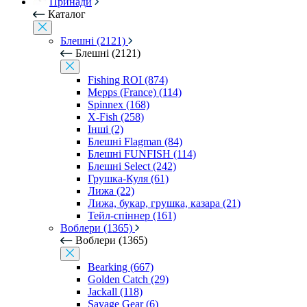
Принади
Каталог
Блешні (2121)
Блешні (2121)
Fishing ROI (874)
Mepps (France) (114)
Spinnex (168)
X-Fish (258)
Інші (2)
Блешні Flagman (84)
Блешні FUNFISH (114)
Блешні Select (242)
Грушка-Куля (61)
Лижа (22)
Лижа, букар, грушка, казара (21)
Тейл-спіннер (161)
Воблери (1365)
Воблери (1365)
Bearking (667)
Golden Catch (29)
Jackall (118)
Savage Gear (6)