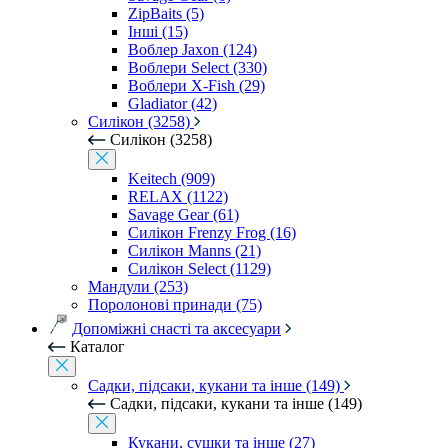
ZipBaits (5)
Інші (15)
Воблер Jaxon (124)
Воблери Select (330)
Воблери X-Fish (29)
Gladiator (42)
Силікон (3258)
Силікон (3258)
Keitech (909)
RELAX (1122)
Savage Gear (61)
Силікон Frenzy Frog (16)
Силікон Manns (21)
Силікон Select (1129)
Мандули (253)
Поролонові принади (75)
Допоміжні снасті та аксесуари
Каталог
Садки, підсаки, кукани та інше (149)
Садки, підсаки, кукани та інше (149)
Кукани, сушки та інше (27)