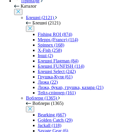
Принади
Каталог
Блешні (2121)
Блешні (2121)
Fishing ROI (874)
Mepps (France) (114)
Spinnex (168)
X-Fish (258)
Інші (2)
Блешні Flagman (84)
Блешні FUNFISH (114)
Блешні Select (242)
Грушка-Куля (61)
Лижа (22)
Лижа, букар, грушка, казара (21)
Тейл-спіннер (161)
Воблери (1365)
Воблери (1365)
Bearking (667)
Golden Catch (29)
Jackall (118)
Savage Gear (6)