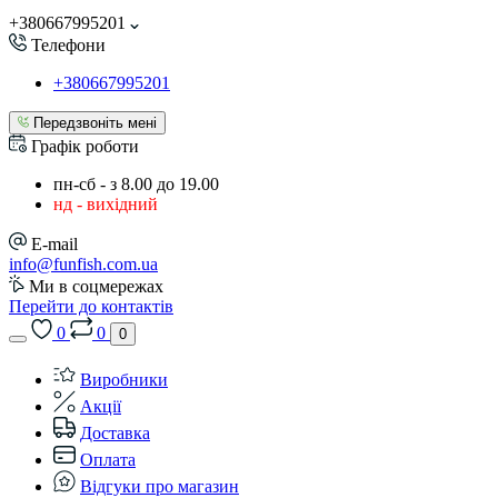
+380667995201
Телефони
+380667995201
Передзвоніть мені
Графік роботи
пн-сб - з 8.00 до 19.00
нд - вихідний
E-mail
info@funfish.com.ua
Ми в соцмережах
Перейти до контактів
0
0
0
Виробники
Акції
Доставка
Оплата
Відгуки про магазин