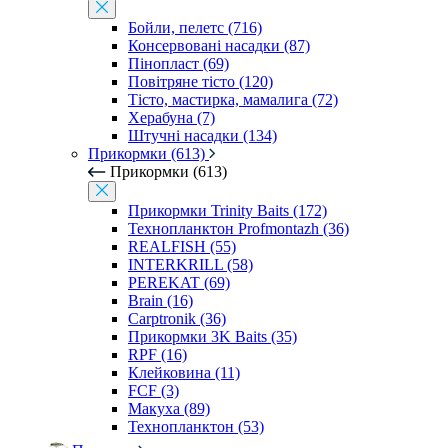
Бойли, пелетс (716)
Консервовані насадки (87)
Пінопласт (69)
Повітряне тісто (120)
Тісто, мастирка, мамалига (72)
Херабуна (7)
Штучні насадки (134)
Прикормки (613)
Прикормки (613)
Прикормки Trinity Baits (172)
Технопланктон Profmontazh (36)
REALFISH (55)
INTERKRILL (58)
PEREKAT (69)
Brain (16)
Carptronik (36)
Прикормки 3K Baits (35)
RPF (16)
Клейковина (11)
FCF (3)
Макуха (89)
Технопланктон (53)