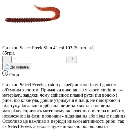
Силікон Select Freek Slim 4" col.103 (5 шт/пак)
85грн.
До кошика
Опис
Силікон
Select Freek -
твістер з ребристим тілом і довгим
об'ємним хвостом. Приманка виконана з м'якого «їстівного»
матеріалу, завдяки чому здійснює плавні рухи під водою і
риба, що клюнула, довше утримує її в пащі, не підозрюючи
підступу. Ідеально підібрана ширина хвоста і товщина
матеріалу сприяють миттєвому включенню твістера в роботу,
незалежно від фази проводки - підкидання або вільне падіння.
Особливо це важливо в періоди низької активності риби, так
як
Select Freek
дозволяє дуже повільно обловлювати