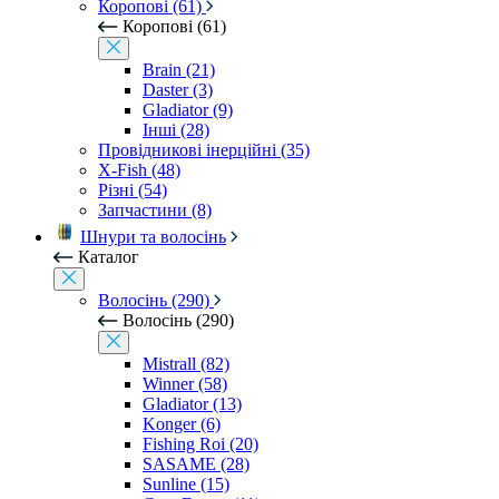
Коропові (61)
Коропові (61)
Brain (21)
Daster (3)
Gladiator (9)
Інші (28)
Провідникові інерційні (35)
X-Fish (48)
Різні (54)
Запчастини (8)
Шнури та волосінь
Каталог
Волосінь (290)
Волосінь (290)
Mistrall (82)
Winner (58)
Gladiator (13)
Konger (6)
Fishing Roi (20)
SASAME (28)
Sunline (15)