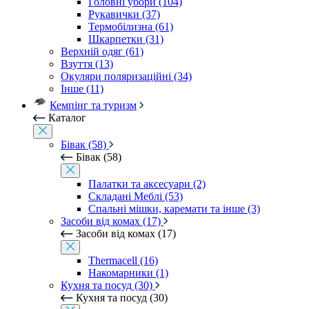
Головні убори (104)
Рукавички (37)
Термобілизна (61)
Шкарпетки (31)
Верхній одяг (61)
Взуття (13)
Окуляри поляризаційні (34)
Інше (11)
Кемпінг та туризм
Каталог
Бівак (58)
Бівак (58)
Палатки та аксесуари (2)
Складані Меблі (53)
Спальні мішки, каремати та інше (3)
Засоби від комах (17)
Засоби від комах (17)
Thermacell (16)
Накомарники (1)
Кухня та посуд (30)
Кухня та посуд (30)