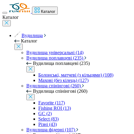
Каталог
Каталог
Вудилища
Каталог
Вудилища універсальні (14)
Вудилища поплавцеві (235)
Вудилища поплавцеві (235)
Болонські, матчеві (з кільцями) (108)
Махові (без кілець) (127)
Вудилища спінінгові (260)
Вудилища спінінгові (260)
Favorite (117)
Fishing ROI (13)
GC (2)
Select (83)
Різні (43)
Вудилища фідерні (107)