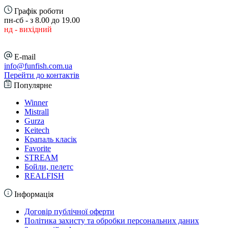
Графік роботи
пн-сб - з 8.00 до 19.00
нд - вихідний
E-mail
info@funfish.com.ua
Перейти до контактів
Популярне
Winner
Mistrall
Gurza
Keitech
Крапаль класік
Favorite
STREAM
Бойли, пелетс
REALFISH
Інформація
Договір публічної оферти
Політика захисту та обробки персональних даних