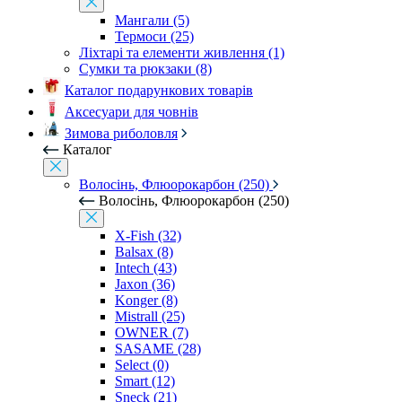
Мангали (5)
Термоси (25)
Ліхтарі та елементи живлення (1)
Сумки та рюкзаки (8)
Каталог подарункових товарів
Аксесуари для човнів
Зимова риболовля
Каталог
Волосінь, Флюорокарбон (250)
Волосінь, Флюорокарбон (250)
X-Fish (32)
Balsax (8)
Intech (43)
Jaxon (36)
Konger (8)
Mistrall (25)
OWNER (7)
SASAME (28)
Select (0)
Smart (12)
Sneck (21)