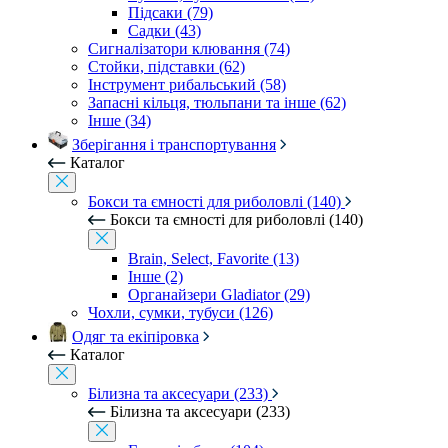
Підсаки (79)
Садки (43)
Сигналізатори клювання (74)
Стойки, підставки (62)
Інструмент рибальський (58)
Запасні кільця, тюльпани та інше (62)
Інше (34)
Зберігання і транспортування
Каталог
Бокси та ємності для риболовлі (140)
Бокси та ємності для риболовлі (140)
Brain, Select, Favorite (13)
Інше (2)
Органайзери Gladiator (29)
Чохли, сумки, тубуси (126)
Одяг та екіпіровка
Каталог
Білизна та аксесуари (233)
Білизна та аксесуари (233)