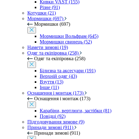
Кивки VAST (155)
Різне (91)
Котушки (21)
Мормишки (697)
Мормишки (697)
Мормишки Вольфрам (645)
Мормишки свинець (52)
Намети зимові (19)
Одяг та екіпіровка (258)
Одяг та екіпіровка (258)
Білизна та аксесуари (191)
Верхній одяг (43)
Взуття (13)
Інше (11)
Оснащення і монтаж (173)
Оснащення і монтаж (173)
Карабіни, вертлюги, застібки (81)
Повідці (92)
Підгодовування зимове (9)
Принади зимові (911)
Принади зимові (911)