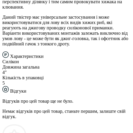
перспективну ділянку і тим самим провокувати хижака на
клювання.
Даний твістер має універсальне застосування і може
використовуватися для лову всіх видів хижих риб, які
реагують на джигову проводку силіконової приманки.
Варіанти використовуваних монтажів залежать виключно від
умов лову - це може бути як джиг-головка, так і офсетник або
подвійний гачок з тонкого дроту.
Характеристики
Силікон
Довжина загальна
4"
Кількість в упаковці
5
Відгуки
Відгуків про цей товар ще не було.
Немає відгуків про цей товар, станьте першим, залиште свій
відгук.