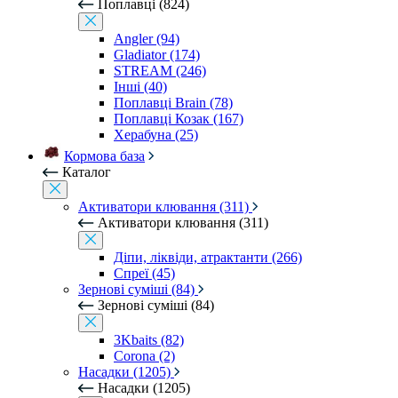
Поплавці (824)
Angler (94)
Gladiator (174)
STREAM (246)
Інші (40)
Поплавці Brain (78)
Поплавці Козак (167)
Херабуна (25)
Кормова база
Каталог
Активатори клювання (311)
Активатори клювання (311)
Діпи, ліквіди, атрактанти (266)
Спреї (45)
Зернові суміші (84)
Зернові суміші (84)
3Kbaits (82)
Corona (2)
Насадки (1205)
Насадки (1205)