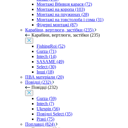
Монтажі Вбивця карася (72)
Монтажі на коропа (103)
Монтажі на пружинах (28)
Монтажі на товстолоба і сома (31)
Фідерні монтажі (87)
Карабіни, вертлюги, застібки (235)
Карабіни, вертлюги, застібки (235)
FishingRoi (52)
Gurza (71)
Intech (14)
SASAME (49)
Select (30)
Інші (18)
ПВА матеріали (20)
Повідці (232)
Повідці (232)
Gurza (59)
Intech (7)
Ukrspin (56)
Повідці Select (35)
Різні (75)
Поплавці (824)