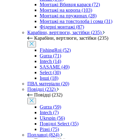
Монтажі Вбивця карася (72)
Монтажі на коропа (103)
Монтажі на пружинах (28)
Монтажі на товстолоба і сома (31)
Фідерні монтажі (87)
Карабіни, вертлюги, застібки (235)
Карабіни, вертлюги, застібки (235)
FishingRoi (52)
Gurza (71)
Intech (14)
SASAME (49)
Select (30)
Інші (18)
ПВА матеріали (20)
Повідці (232)
Повідці (232)
Gurza (59)
Intech (7)
Ukrspin (56)
Повідці Select (35)
Різні (75)
Поплавці (824)