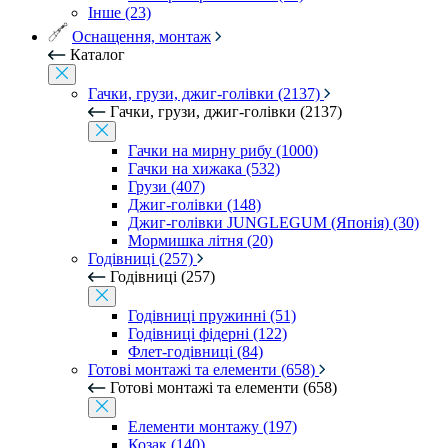
Інше (23)
Оснащення, монтаж
Каталог
Гачки, грузи, джиг-голівки (2137)
Гачки, грузи, джиг-голівки (2137)
Гачки на мирну рибу (1000)
Гачки на хижака (532)
Грузи (407)
Джиг-голівки (148)
Джиг-голівки JUNGLEGUM (Японія) (30)
Мормишка літня (20)
Годівниці (257)
Годівниці (257)
Годівниці пружинні (51)
Годівниці фідерні (122)
Флет-годівниці (84)
Готові монтажі та елементи (658)
Готові монтажі та елементи (658)
Елементи монтажу (197)
Козак (140)