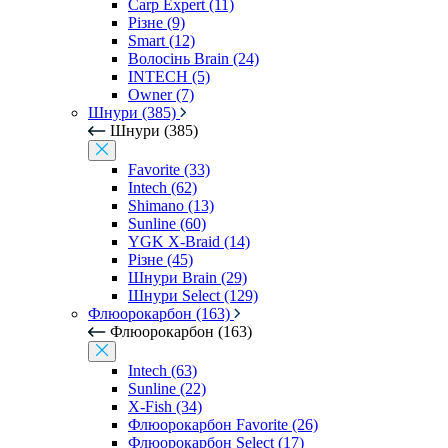
Carp Expert (11)
Різне (9)
Smart (12)
Волосінь Brain (24)
INTECH (5)
Owner (7)
Шнури (385)
Шнури (385)
Favorite (33)
Intech (62)
Shimano (13)
Sunline (60)
YGK X-Braid (14)
Різне (45)
Шнури Brain (29)
Шнури Select (129)
Флюорокарбон (163)
Флюорокарбон (163)
Intech (63)
Sunline (22)
X-Fish (34)
Флюорокарбон Favorite (26)
Флюорокарбон Select (17)