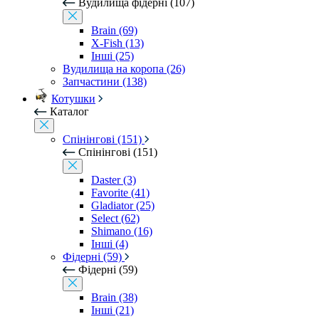
Вудилища фідерні (107)
Brain (69)
X-Fish (13)
Інші (25)
Вудилища на коропа (26)
Запчастини (138)
Котушки
Каталог
Спінінгові (151)
Спінінгові (151)
Daster (3)
Favorite (41)
Gladiator (25)
Select (62)
Shimano (16)
Інші (4)
Фідерні (59)
Фідерні (59)
Brain (38)
Інші (21)