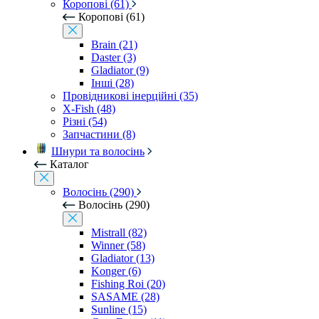
Коропові (61)
Коропові (61)
Brain (21)
Daster (3)
Gladiator (9)
Інші (28)
Провідникові інерційні (35)
X-Fish (48)
Різні (54)
Запчастини (8)
Шнури та волосінь
Каталог
Волосінь (290)
Волосінь (290)
Mistrall (82)
Winner (58)
Gladiator (13)
Konger (6)
Fishing Roi (20)
SASAME (28)
Sunline (15)