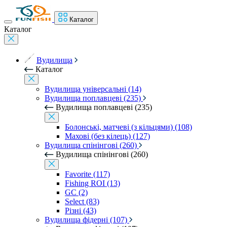
Каталог
Каталог
Вудилища
Каталог
Вудилища універсальні (14)
Вудилища поплавцеві (235)
Вудилища поплавцеві (235)
Болонські, матчеві (з кільцями) (108)
Махові (без кілець) (127)
Вудилища спінінгові (260)
Вудилища спінінгові (260)
Favorite (117)
Fishing ROI (13)
GC (2)
Select (83)
Різні (43)
Вудилища фідерні (107)