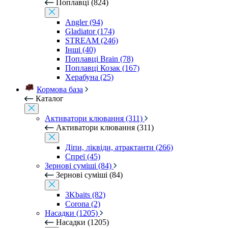
Поплавці (824)
Angler (94)
Gladiator (174)
STREAM (246)
Інші (40)
Поплавці Brain (78)
Поплавці Козак (167)
Херабуна (25)
Кормова база
Каталог
Активатори клювання (311)
Активатори клювання (311)
Діпи, ліквіди, атрактанти (266)
Спреї (45)
Зернові суміші (84)
Зернові суміші (84)
3Kbaits (82)
Corona (2)
Насадки (1205)
Насадки (1205)