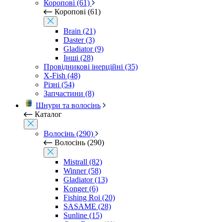
Коропові (61)
Коропові (61)
Brain (21)
Daster (3)
Gladiator (9)
Інші (28)
Провідникові інерційні (35)
X-Fish (48)
Різні (54)
Запчастини (8)
Шнури та волосінь
Каталог
Волосінь (290)
Волосінь (290)
Mistrall (82)
Winner (58)
Gladiator (13)
Konger (6)
Fishing Roi (20)
SASAME (28)
Sunline (15)