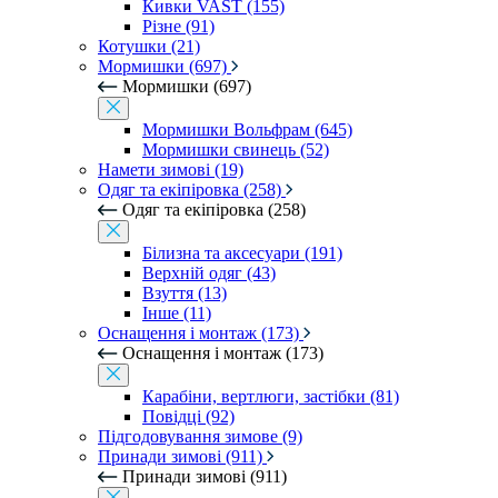
Кивки VAST (155)
Різне (91)
Котушки (21)
Мормишки (697)
Мормишки (697)
Мормишки Вольфрам (645)
Мормишки свинець (52)
Намети зимові (19)
Одяг та екіпіровка (258)
Одяг та екіпіровка (258)
Білизна та аксесуари (191)
Верхній одяг (43)
Взуття (13)
Інше (11)
Оснащення і монтаж (173)
Оснащення і монтаж (173)
Карабіни, вертлюги, застібки (81)
Повідці (92)
Підгодовування зимове (9)
Принади зимові (911)
Принади зимові (911)