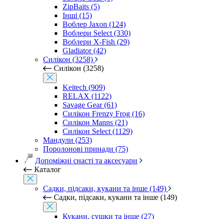
ZipBaits (5)
Інші (15)
Воблер Jaxon (124)
Воблери Select (330)
Воблери X-Fish (29)
Gladiator (42)
Силікон (3258)
Силікон (3258)
Keitech (909)
RELAX (1122)
Savage Gear (61)
Силікон Frenzy Frog (16)
Силікон Manns (21)
Силікон Select (1129)
Мандули (253)
Поролонові принади (75)
Допоміжні снасті та аксесуари
Каталог
Садки, підсаки, кукани та інше (149)
Садки, підсаки, кукани та інше (149)
Кукани, сушки та інше (27)