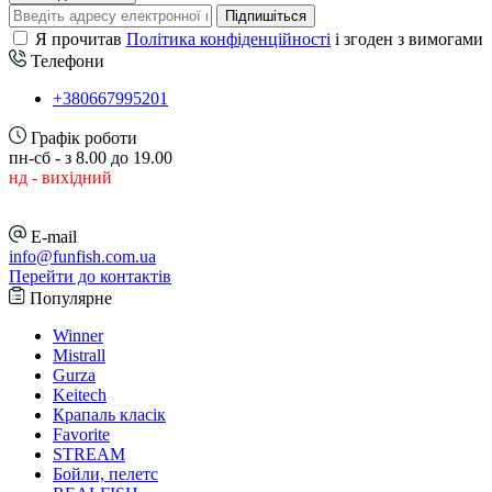
Підпишіться
Я прочитав
Політика конфіденційності
і згоден з вимогами
Телефони
+380667995201
Графік роботи
пн-сб - з 8.00 до 19.00
нд - вихідний
E-mail
info@funfish.com.ua
Перейти до контактів
Популярне
Winner
Mistrall
Gurza
Keitech
Крапаль класік
Favorite
STREAM
Бойли, пелетс