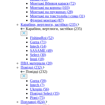
Монтажі Вбивця карася (72)
Монтажі на коропа (103)
Монтажі на пружинах (28)
Монтажі на товстолоба і сома (31)
Фідерні монтажі (87)
Карабіни, вертлюги, застібки (235)
Карабіни, вертлюги, застібки (235)
FishingRoi (52)
Gurza (71)
Intech (14)
SASAME (49)
Select (30)
Інші (18)
ПВА матеріали (20)
Повідці (232)
Повідці (232)
Gurza (59)
Intech (7)
Ukrspin (56)
Повідці Select (35)
Різні (75)
Поплавці (824)