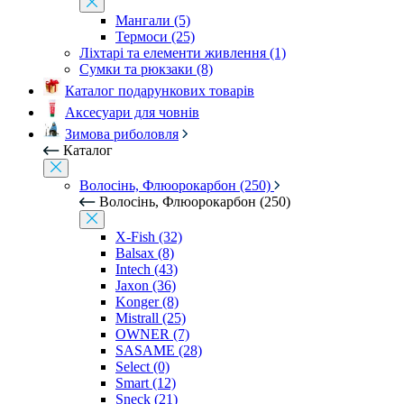
Мангали (5)
Термоси (25)
Ліхтарі та елементи живлення (1)
Сумки та рюкзаки (8)
Каталог подарункових товарів
Аксесуари для човнів
Зимова риболовля
Каталог
Волосінь, Флюорокарбон (250)
Волосінь, Флюорокарбон (250)
X-Fish (32)
Balsax (8)
Intech (43)
Jaxon (36)
Konger (8)
Mistrall (25)
OWNER (7)
SASAME (28)
Select (0)
Smart (12)
Sneck (21)