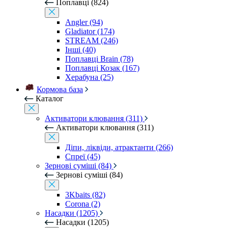
Поплавці (824)
Angler (94)
Gladiator (174)
STREAM (246)
Інші (40)
Поплавці Brain (78)
Поплавці Козак (167)
Херабуна (25)
Кормова база
Каталог
Активатори клювання (311)
Активатори клювання (311)
Діпи, ліквіди, атрактанти (266)
Спреї (45)
Зернові суміші (84)
Зернові суміші (84)
3Kbaits (82)
Corona (2)
Насадки (1205)
Насадки (1205)