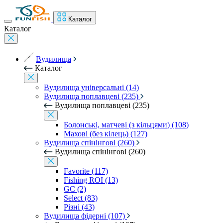
Каталог
Каталог
Вудилища
Каталог
Вудилища універсальні (14)
Вудилища поплавцеві (235)
Вудилища поплавцеві (235)
Болонські, матчеві (з кільцями) (108)
Махові (без кілець) (127)
Вудилища спінінгові (260)
Вудилища спінінгові (260)
Favorite (117)
Fishing ROI (13)
GC (2)
Select (83)
Різні (43)
Вудилища фідерні (107)