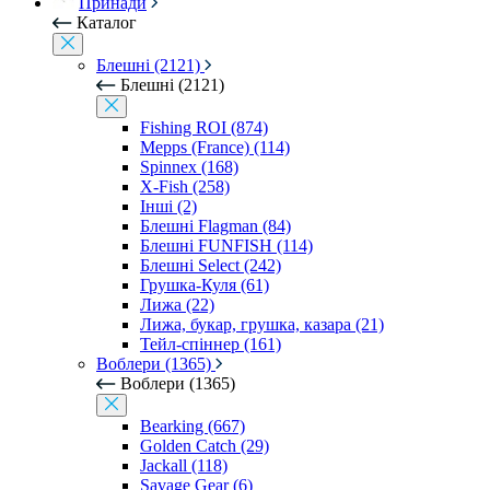
Принади
Каталог
Блешні (2121)
Блешні (2121)
Fishing ROI (874)
Mepps (France) (114)
Spinnex (168)
X-Fish (258)
Інші (2)
Блешні Flagman (84)
Блешні FUNFISH (114)
Блешні Select (242)
Грушка-Куля (61)
Лижа (22)
Лижа, букар, грушка, казара (21)
Тейл-спіннер (161)
Воблери (1365)
Воблери (1365)
Bearking (667)
Golden Catch (29)
Jackall (118)
Savage Gear (6)