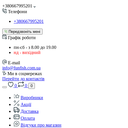
+380667995201
Телефони
+380667995201
Передзвоніть мені
Графік роботи
пн-сб - з 8.00 до 19.00
нд - вихідний
E-mail
info@funfish.com.ua
Ми в соцмережах
Перейти до контактів
0
0
0
Виробники
Акції
Доставка
Оплата
Відгуки про магазин