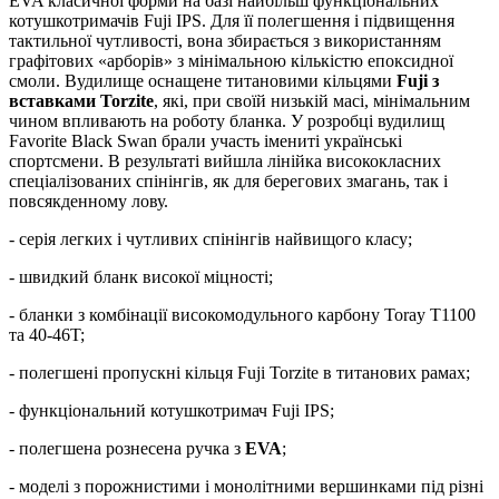
EVA класичної форми на базі найбільш функціональних
котушкотримачів Fuji IPS. Для її полегшення і підвищення
тактильної чутливості, вона збирається з використанням
графітових «арборів» з мінімальною кількістю епоксидної
смоли. Вудилище оснащене титановими кільцями
Fuji з
вставками Torzite
, які, при своїй низькій масі, мінімальним
чином впливають на роботу бланка. У розробці вудилищ
Favorite Black Swan брали участь імениті українські
спортсмени. В результаті вийшла лінійка висококласних
спеціалізованих спінінгів, як для берегових змагань, так і
повсякденному лову.
- серія легких і чутливих спінінгів найвищого класу;
- швидкий бланк високої міцності;
- бланки з комбінації високомодульного карбону Toray Т1100
та 40-46T;
- полегшені пропускні кільця Fuji Torzite в титанових рамах;
- функціональний котушкотримач Fuji IPS;
- полегшена рознесена ручка з
EVA
;
- моделі з порожнистими і монолітними вершинками під різні