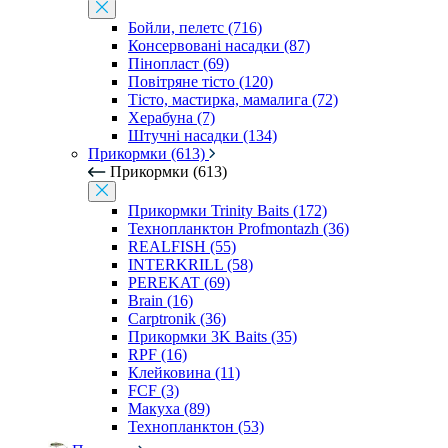
Бойли, пелетс (716)
Консервовані насадки (87)
Пінопласт (69)
Повітряне тісто (120)
Тісто, мастирка, мамалига (72)
Херабуна (7)
Штучні насадки (134)
Прикормки (613)
Прикормки (613)
Прикормки Trinity Baits (172)
Технопланктон Profmontazh (36)
REALFISH (55)
INTERKRILL (58)
PEREKAT (69)
Brain (16)
Carptronik (36)
Прикормки 3K Baits (35)
RPF (16)
Клейковина (11)
FCF (3)
Макуха (89)
Технопланктон (53)