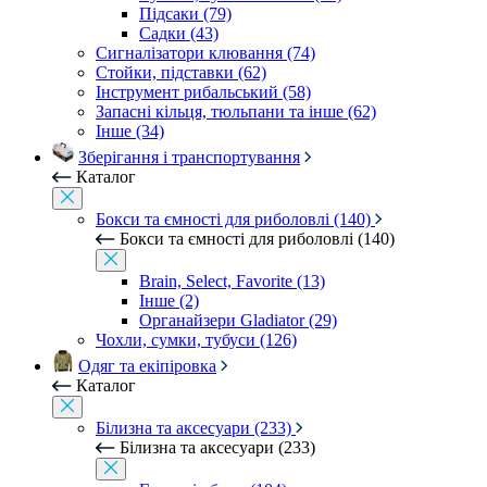
Підсаки (79)
Садки (43)
Сигналізатори клювання (74)
Стойки, підставки (62)
Інструмент рибальський (58)
Запасні кільця, тюльпани та інше (62)
Інше (34)
Зберігання і транспортування
Каталог
Бокси та ємності для риболовлі (140)
Бокси та ємності для риболовлі (140)
Brain, Select, Favorite (13)
Інше (2)
Органайзери Gladiator (29)
Чохли, сумки, тубуси (126)
Одяг та екіпіровка
Каталог
Білизна та аксесуари (233)
Білизна та аксесуари (233)