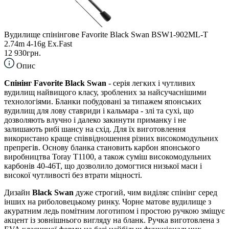
Вудилище спінінгове Favorite Black Swan BSW1-902ML-T
2.74m 4-16g Ex.Fast
12 930грн.
Опис
Спінінг Favorite Black Swan
- серія легких і чутливих
вудилищ найвищого класу, зроблених за найсучаснішими
технологіями. Бланки побудовані за типажем японських
вудилищ для лову ставриди і кальмара - злі та сухі, що
дозволяють влучно і далеко закинути приманку і не
залишають рибі шансу на схід. Для їх виготовлення
використано краще співвідношення різних високомодульних
препрегів. Основу бланка становить карбон японського
виробництва Toray Т1100, а також суміш високомодульних
карбонів 40-46T, що дозволило домогтися низької маси і
високої чутливості без втрати міцності.
Дизайн
Black Swan
дуже строгий, чим виділяє спінінг серед
інших на риболовецькому ринку. Чорне матове вудилище з
акуратним ледь помітним логотипом і простою ручкою зміщує
акцент із зовнішнього вигляду на бланк. Ручка виготовлена з