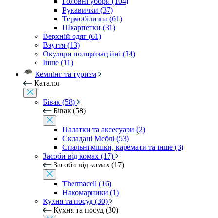
Головні убори (104)
Рукавички (37)
Термобілизна (61)
Шкарпетки (31)
Верхній одяг (61)
Взуття (13)
Окуляри поляризаційні (34)
Інше (11)
Кемпінг та туризм
Каталог
Бівак (58)
Бівак (58)
Палатки та аксесуари (2)
Складані Меблі (53)
Спальні мішки, каремати та інше (3)
Засоби від комах (17)
Засоби від комах (17)
Thermacell (16)
Накомарники (1)
Кухня та посуд (30)
Кухня та посуд (30)