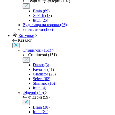
Вудилища фідерні (107)
Brain (69)
X-Fish (13)
Інші (25)
Вудилища на коропа (26)
Запчастини (138)
Котушки
Каталог
Спінінгові (151)
Спінінгові (151)
Daster (3)
Favorite (41)
Gladiator (25)
Select (62)
Shimano (16)
Інші (4)
Фідерні (59)
Фідерні (59)
Brain (38)
Інші (21)