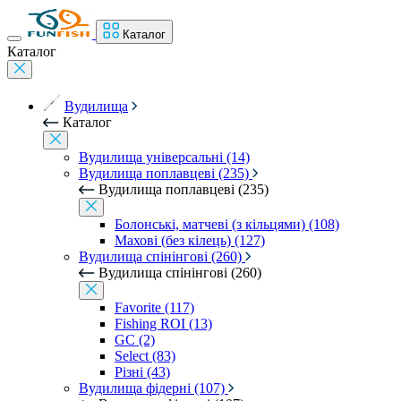
Каталог
Каталог
Вудилища
Каталог
Вудилища універсальні (14)
Вудилища поплавцеві (235)
Вудилища поплавцеві (235)
Болонські, матчеві (з кільцями) (108)
Махові (без кілець) (127)
Вудилища спінінгові (260)
Вудилища спінінгові (260)
Favorite (117)
Fishing ROI (13)
GC (2)
Select (83)
Різні (43)
Вудилища фідерні (107)