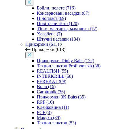
Бойли, пелетс (716)
Консервовані насадки (87)
Пінопласт (69)
Повітряне тісто (120)
Тісто, мастирка, мамалига (72)
Херабуна (7)
Штучні насадки (134)
Прикормки (613)
Прикормки (613)
Прикормки Trinity Baits (172)
Технопланктон Profmontazh (36)
REALFISH (55)
INTERKRILL (58)
PEREKAT (69)
Brain (16)
Carptronik (36)
Прикормки 3K Baits (35)
RPF (16)
Клейковина (11)
FCF (3)
Макуха (89)
Технопланктон (53)