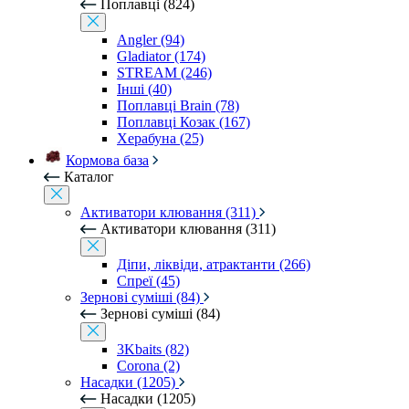
Поплавці (824)
Angler (94)
Gladiator (174)
STREAM (246)
Інші (40)
Поплавці Brain (78)
Поплавці Козак (167)
Херабуна (25)
Кормова база
Каталог
Активатори клювання (311)
Активатори клювання (311)
Діпи, ліквіди, атрактанти (266)
Спреї (45)
Зернові суміші (84)
Зернові суміші (84)
3Kbaits (82)
Corona (2)
Насадки (1205)
Насадки (1205)