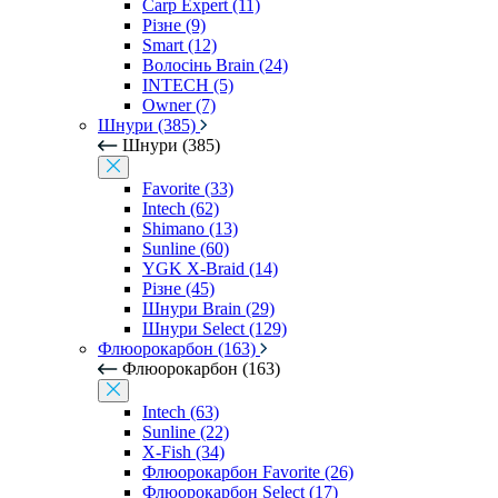
Carp Expert (11)
Різне (9)
Smart (12)
Волосінь Brain (24)
INTECH (5)
Owner (7)
Шнури (385)
Шнури (385)
Favorite (33)
Intech (62)
Shimano (13)
Sunline (60)
YGK X-Braid (14)
Різне (45)
Шнури Brain (29)
Шнури Select (129)
Флюорокарбон (163)
Флюорокарбон (163)
Intech (63)
Sunline (22)
X-Fish (34)
Флюорокарбон Favorite (26)
Флюорокарбон Select (17)