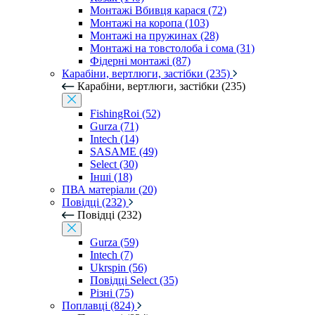
Монтажі Вбивця карася (72)
Монтажі на коропа (103)
Монтажі на пружинах (28)
Монтажі на товстолоба і сома (31)
Фідерні монтажі (87)
Карабіни, вертлюги, застібки (235)
Карабіни, вертлюги, застібки (235)
FishingRoi (52)
Gurza (71)
Intech (14)
SASAME (49)
Select (30)
Інші (18)
ПВА матеріали (20)
Повідці (232)
Повідці (232)
Gurza (59)
Intech (7)
Ukrspin (56)
Повідці Select (35)
Різні (75)
Поплавці (824)