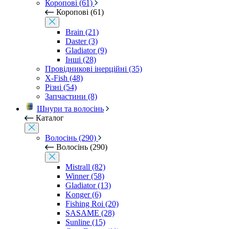
Коропові (61)
Коропові (61)
Brain (21)
Daster (3)
Gladiator (9)
Інші (28)
Провідникові інерційні (35)
X-Fish (48)
Різні (54)
Запчастини (8)
Шнури та волосінь
Каталог
Волосінь (290)
Волосінь (290)
Mistrall (82)
Winner (58)
Gladiator (13)
Konger (6)
Fishing Roi (20)
SASAME (28)
Sunline (15)