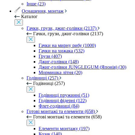
Інше (23)
Оснащення, монтаж
Каталог
Гачки, грузи, джиг-голівки (2137)
Гачки, грузи, джиг-голівки (2137)
Гачки на мирну рибу (1000)
Гачки на хижака (532)
Грузи (407)
Джиг-голівки (148)
Джиг-голівки JUNGLEGUM (Японія) (30)
Мормишка літня (20)
Годівниці (257)
Годівниці (257)
Годівниці пружинні (51)
Годівниці фідерні (122)
Флет-годівниці (84)
Готові монтажі та елементи (658)
Готові монтажі та елементи (658)
Елементи монтажу (197)
Козак (140)