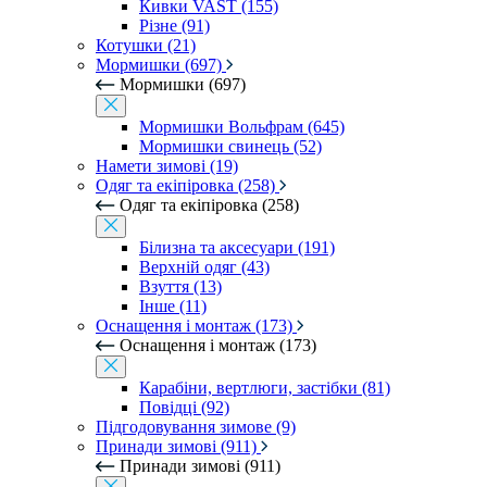
Кивки VAST (155)
Різне (91)
Котушки (21)
Мормишки (697)
Мормишки (697)
Мормишки Вольфрам (645)
Мормишки свинець (52)
Намети зимові (19)
Одяг та екіпіровка (258)
Одяг та екіпіровка (258)
Білизна та аксесуари (191)
Верхній одяг (43)
Взуття (13)
Інше (11)
Оснащення і монтаж (173)
Оснащення і монтаж (173)
Карабіни, вертлюги, застібки (81)
Повідці (92)
Підгодовування зимове (9)
Принади зимові (911)
Принади зимові (911)