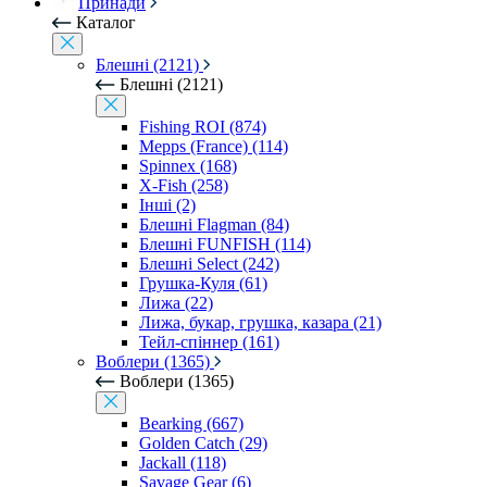
Принади
Каталог
Блешні (2121)
Блешні (2121)
Fishing ROI (874)
Mepps (France) (114)
Spinnex (168)
X-Fish (258)
Інші (2)
Блешні Flagman (84)
Блешні FUNFISH (114)
Блешні Select (242)
Грушка-Куля (61)
Лижа (22)
Лижа, букар, грушка, казара (21)
Тейл-спіннер (161)
Воблери (1365)
Воблери (1365)
Bearking (667)
Golden Catch (29)
Jackall (118)
Savage Gear (6)