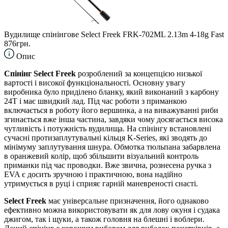
Вудилище спінінгове Select Freek FRK-702ML 2.13m 4-18g Fast
876грн.
Опис
Спінінг Select Freek
розроблений за концепцією низької
вартості і високої функціональності. Основну увагу
виробника було приділено бланку, який виконаний з карбону
24Т і має швидкий лад. Під час роботи з приманкою
включається в роботу його вершинка, а на виважуванні риби
згинається вже інша частина, завдяки чому досягається висока
чутливість і потужність вудилища. На спінінгу встановлені
сучасні протизаплутувальні кільця K-Series, які зводять до
мінімуму заплутування шнура. Обмотка тюльпана забарвлена
в оранжевий колір, щоб збільшити візуальний контроль
приманки під час проводки. Вже звична, рознесена ручка з
EVA є досить зручною і практичною, вона надійно
утримується в руці і сприяє гарній маневреності снасті.
Select Freek
має універсальне призначення, його однаково
ефективно можна використовувати як для лову окуня і судака
джигом, так і щуки, а також головня на блешні і воблери.