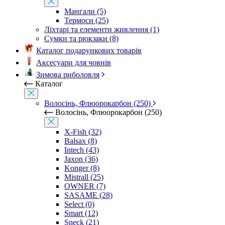
Мангали (5)
Термоси (25)
Ліхтарі та елементи живлення (1)
Сумки та рюкзаки (8)
Каталог подарункових товарів
Аксесуари для човнів
Зимова риболовля
Каталог
Волосінь, Флюорокарбон (250)
Волосінь, Флюорокарбон (250)
X-Fish (32)
Balsax (8)
Intech (43)
Jaxon (36)
Konger (8)
Mistrall (25)
OWNER (7)
SASAME (28)
Select (0)
Smart (12)
Sneck (21)