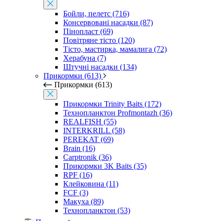
Бойли, пелетс (716)
Консервовані насадки (87)
Пінопласт (69)
Повітряне тісто (120)
Тісто, мастирка, мамалига (72)
Херабуна (7)
Штучні насадки (134)
Прикормки (613)
Прикормки (613)
Прикормки Trinity Baits (172)
Технопланктон Profmontazh (36)
REALFISH (55)
INTERKRILL (58)
PEREKAT (69)
Brain (16)
Carptronik (36)
Прикормки 3K Baits (35)
RPF (16)
Клейковина (11)
FCF (3)
Макуха (89)
Технопланктон (53)