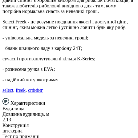
Даний спінінг є хорошим вибором для рибалок початківців, а
також любителів риболовлі вихідного дня - тим, кому
потрібна нормальна снасть за невеликі гроші.
Select Freek - це розумне поєднання якості і доступної ціни,
спінінг, яким можна легко і успішно ловити будь-яку рибу.
- універсальна модель за невеликі гроші;
- бланк швидкого ладу з карбону 24Т;
сучасні протизаплутувальні кільця K-Series;
- рознесена ручка з EVA;
- надійний котушкотримач.
select
,
freek
,
спінінг
Характеристики
Вудилища
Довжина вудилища, м
2.13
Конструкція
штекерна
Тест по приманці