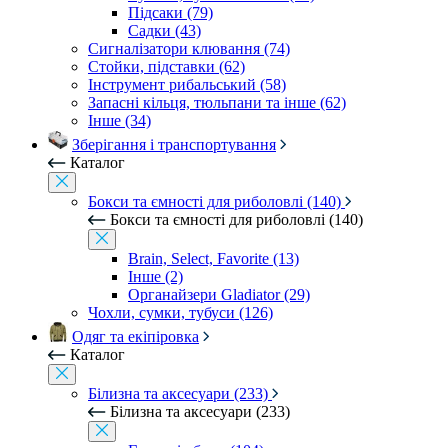
Підсаки (79)
Садки (43)
Сигналізатори клювання (74)
Стойки, підставки (62)
Інструмент рибальський (58)
Запасні кільця, тюльпани та інше (62)
Інше (34)
Зберігання і транспортування
Каталог
Бокси та ємності для риболовлі (140)
Бокси та ємності для риболовлі (140)
Brain, Select, Favorite (13)
Інше (2)
Органайзери Gladiator (29)
Чохли, сумки, тубуси (126)
Одяг та екіпіровка
Каталог
Білизна та аксесуари (233)
Білизна та аксесуари (233)