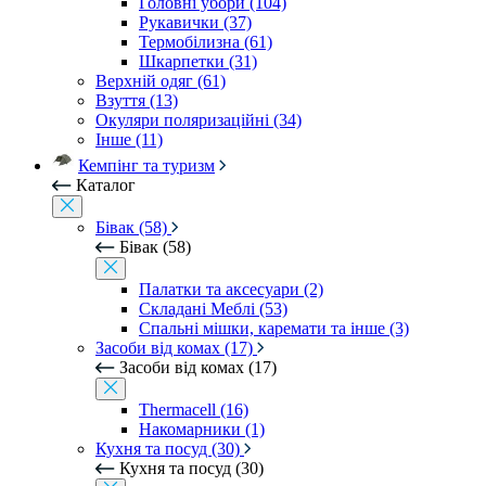
Головні убори (104)
Рукавички (37)
Термобілизна (61)
Шкарпетки (31)
Верхній одяг (61)
Взуття (13)
Окуляри поляризаційні (34)
Інше (11)
Кемпінг та туризм
Каталог
Бівак (58)
Бівак (58)
Палатки та аксесуари (2)
Складані Меблі (53)
Спальні мішки, каремати та інше (3)
Засоби від комах (17)
Засоби від комах (17)
Thermacell (16)
Накомарники (1)
Кухня та посуд (30)
Кухня та посуд (30)