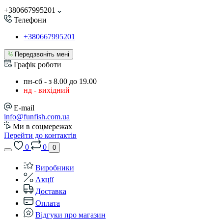
+380667995201
Телефони
+380667995201
Передзвоніть мені
Графік роботи
пн-сб - з 8.00 до 19.00
нд - вихідний
E-mail
info@funfish.com.ua
Ми в соцмережах
Перейти до контактів
0
0
0
Виробники
Акції
Доставка
Оплата
Відгуки про магазин