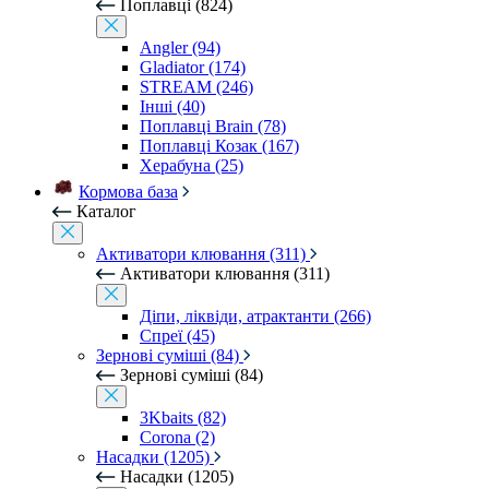
Поплавці (824)
Angler (94)
Gladiator (174)
STREAM (246)
Інші (40)
Поплавці Brain (78)
Поплавці Козак (167)
Херабуна (25)
Кормова база
Каталог
Активатори клювання (311)
Активатори клювання (311)
Діпи, ліквіди, атрактанти (266)
Спреї (45)
Зернові суміші (84)
Зернові суміші (84)
3Kbaits (82)
Corona (2)
Насадки (1205)
Насадки (1205)