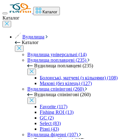
Каталог
Каталог
Вудилища
Каталог
Вудилища універсальні (14)
Вудилища поплавцеві (235)
Вудилища поплавцеві (235)
Болонські, матчеві (з кільцями) (108)
Махові (без кілець) (127)
Вудилища спінінгові (260)
Вудилища спінінгові (260)
Favorite (117)
Fishing ROI (13)
GC (2)
Select (83)
Різні (43)
Вудилища фідерні (107)