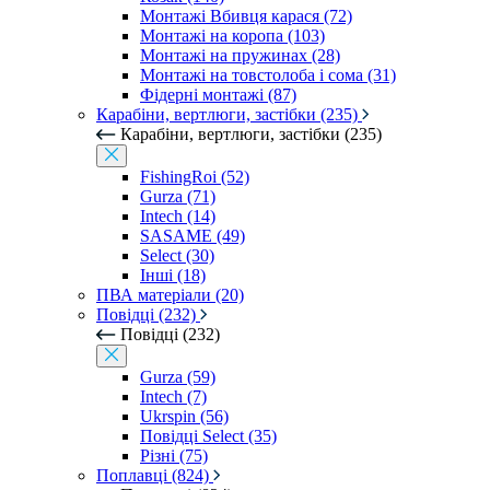
Монтажі Вбивця карася (72)
Монтажі на коропа (103)
Монтажі на пружинах (28)
Монтажі на товстолоба і сома (31)
Фідерні монтажі (87)
Карабіни, вертлюги, застібки (235)
Карабіни, вертлюги, застібки (235)
FishingRoi (52)
Gurza (71)
Intech (14)
SASAME (49)
Select (30)
Інші (18)
ПВА матеріали (20)
Повідці (232)
Повідці (232)
Gurza (59)
Intech (7)
Ukrspin (56)
Повідці Select (35)
Різні (75)
Поплавці (824)