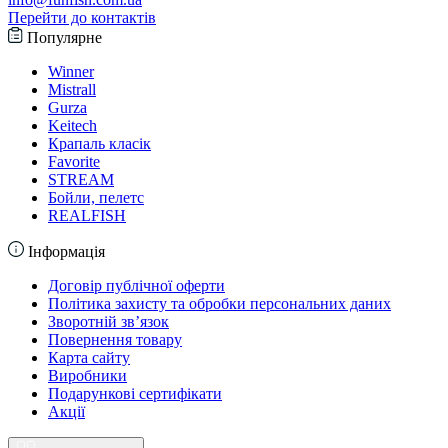
Перейти до контактів
Популярне
Winner
Mistrall
Gurza
Keitech
Крапаль класік
Favorite
STREAM
Бойли, пелетс
REALFISH
Інформація
Договір публічної оферти
Політика захисту та обробки персональних даних
Зворотній зв’язок
Повернення товару
Карта сайту
Виробники
Подарункові сертифікати
Акції