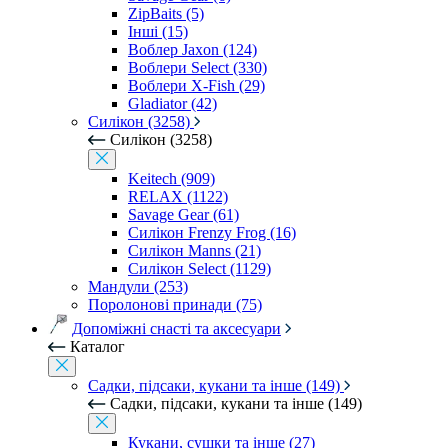
ZipBaits (5)
Інші (15)
Воблер Jaxon (124)
Воблери Select (330)
Воблери X-Fish (29)
Gladiator (42)
Силікон (3258)
Силікон (3258)
Keitech (909)
RELAX (1122)
Savage Gear (61)
Силікон Frenzy Frog (16)
Силікон Manns (21)
Силікон Select (1129)
Мандули (253)
Поролонові принади (75)
Допоміжні снасті та аксесуари
Каталог
Садки, підсаки, кукани та інше (149)
Садки, підсаки, кукани та інше (149)
Кукани, сушки та інше (27)