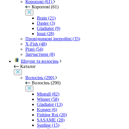
Коропові (61)
Коропові (61)
Brain (21)
Daster (3)
Gladiator (9)
Інші (28)
Провідникові інерційні (35)
X-Fish (48)
Різні (54)
Запчастини (8)
Шнури та волосінь
Каталог
Волосінь (290)
Волосінь (290)
Mistrall (82)
Winner (58)
Gladiator (13)
Konger (6)
Fishing Roi (20)
SASAME (28)
Sunline (15)