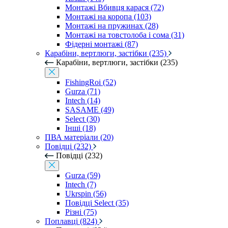
Монтажі Вбивця карася (72)
Монтажі на коропа (103)
Монтажі на пружинах (28)
Монтажі на товстолоба і сома (31)
Фідерні монтажі (87)
Карабіни, вертлюги, застібки (235)
Карабіни, вертлюги, застібки (235)
FishingRoi (52)
Gurza (71)
Intech (14)
SASAME (49)
Select (30)
Інші (18)
ПВА матеріали (20)
Повідці (232)
Повідці (232)
Gurza (59)
Intech (7)
Ukrspin (56)
Повідці Select (35)
Різні (75)
Поплавці (824)