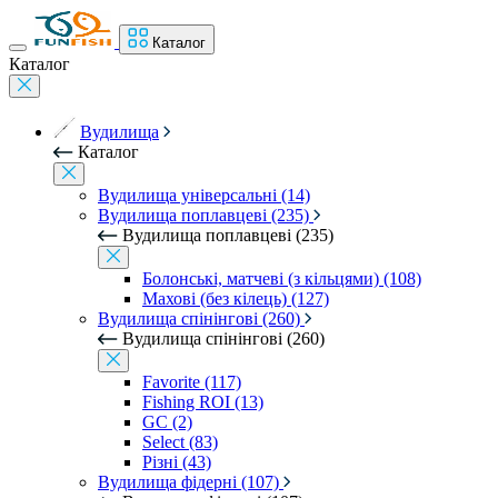
Каталог
Каталог
Вудилища
Каталог
Вудилища універсальні (14)
Вудилища поплавцеві (235)
Вудилища поплавцеві (235)
Болонські, матчеві (з кільцями) (108)
Махові (без кілець) (127)
Вудилища спінінгові (260)
Вудилища спінінгові (260)
Favorite (117)
Fishing ROI (13)
GC (2)
Select (83)
Різні (43)
Вудилища фідерні (107)