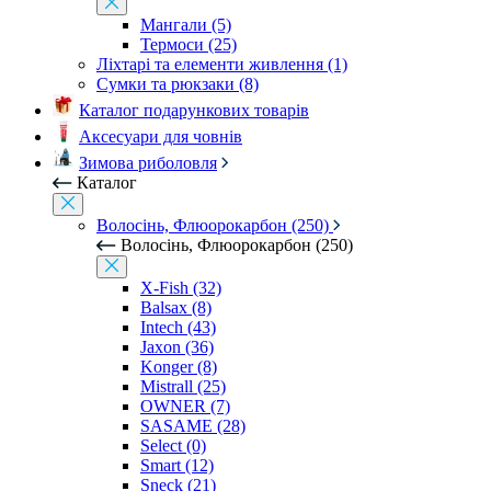
Мангали (5)
Термоси (25)
Ліхтарі та елементи живлення (1)
Сумки та рюкзаки (8)
Каталог подарункових товарів
Аксесуари для човнів
Зимова риболовля
Каталог
Волосінь, Флюорокарбон (250)
Волосінь, Флюорокарбон (250)
X-Fish (32)
Balsax (8)
Intech (43)
Jaxon (36)
Konger (8)
Mistrall (25)
OWNER (7)
SASAME (28)
Select (0)
Smart (12)
Sneck (21)