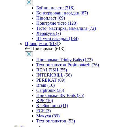
Бойли, пелетс (716)
Консервовані насадки (87)
Пінопласт (69)
Повітряне тісто (120)
Тісто, мастирка, мамалига (72)
Херабуна (7)
Штучні насадки (134)
Прикормки (613)
Прикормки (613)
Прикормки Trinity Baits (172)
Технопланктон Profmontazh (36)
REALFISH (55)
INTERKRILL (58)
PEREKAT (69)
Brain (16)
Carptronik (36)
Прикормки 3K Baits (35)
RPF (16)
Клейковина (11)
FCF (3)
Макуха (89)
Технопланктон (53)