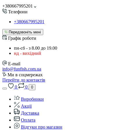
+380667995201
Телефони
+380667995201
Передзвоніть мені
Графік роботи
пн-сб - з 8.00 до 19.00
нд - вихідний
E-mail
info@funfish.com.ua
Ми в соцмережах
Перейти до контактів
0
0
0
Виробники
Акції
Доставка
Оплата
Відгуки про магазин