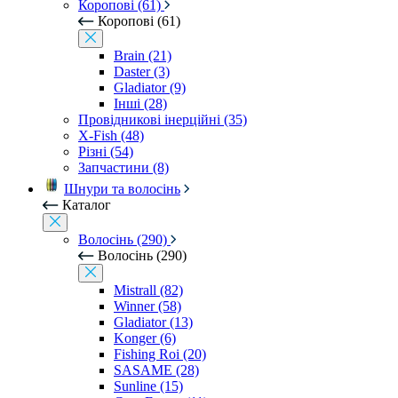
Коропові (61)
Коропові (61)
Brain (21)
Daster (3)
Gladiator (9)
Інші (28)
Провідникові інерційні (35)
X-Fish (48)
Різні (54)
Запчастини (8)
Шнури та волосінь
Каталог
Волосінь (290)
Волосінь (290)
Mistrall (82)
Winner (58)
Gladiator (13)
Konger (6)
Fishing Roi (20)
SASAME (28)
Sunline (15)