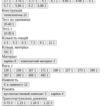
3.7
1
3.76
1
3.77
1
4
1
4,7
1
4,85
1
4.68
1
5
1
5,7
1
5,84
1
6
2
6,88
1
Конструкція
телескопічна
12
Тест по приманці
20-40
1
Тест, г
10-30
6
Кількість секцій
4
3
5
3
6
3
7
2
9
1
11
1
Кільця, матеріал
SiC
3
Матеріал
карбон
8
композитний матеріал
2
Вага, г
130
1
139
1
167
1
171
1
198
1
227
1
273
1
290
1
307
1
340
1
409
1
492
1
Наявність
Є в наявності
12
Рукоять
вуглепластиковий композит
3
карбон
4
Транспортувальна довжина
0.73
3
1,23
1
1.18
3
1.22
3