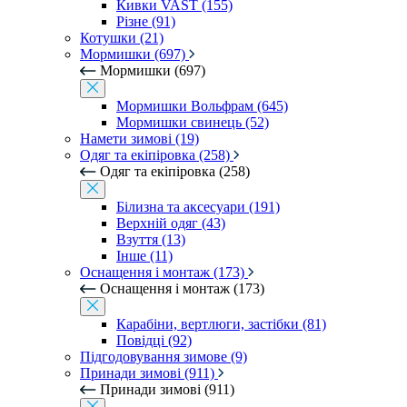
Кивки VAST (155)
Різне (91)
Котушки (21)
Мормишки (697)
Мормишки (697)
Мормишки Вольфрам (645)
Мормишки свинець (52)
Намети зимові (19)
Одяг та екіпіровка (258)
Одяг та екіпіровка (258)
Білизна та аксесуари (191)
Верхній одяг (43)
Взуття (13)
Інше (11)
Оснащення і монтаж (173)
Оснащення і монтаж (173)
Карабіни, вертлюги, застібки (81)
Повідці (92)
Підгодовування зимове (9)
Принади зимові (911)
Принади зимові (911)