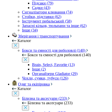
Підсаки (79)
Садки (43)
Сигналізатори клювання (74)
Стойки, підставки (62)
Інструмент рибальський (58)
Запасні кільця, тюльпани та інше (62)
Інше (34)
Зберігання і транспортування
Каталог
Бокси та ємності для риболовлі (140)
Бокси та ємності для риболовлі (140)
Brain, Select, Favorite (13)
Інше (2)
Органайзери Gladiator (29)
Чохли, сумки, тубуси (126)
Одяг та екіпіровка
Каталог
Білизна та аксесуари (233)
Білизна та аксесуари (233)