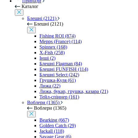
Принади
Каталог
Блешні (2121)
Блешні (2121)
Fishing ROI (874)
Mepps (France) (114)
Spinnex (168)
X-Fish (258)
Інші (2)
Блешні Flagman (84)
Блешні FUNFISH (114)
Блешні Select (242)
Грушка-Куля (61)
Лижа (22)
Лижа, букар, грушка, казара (21)
Тейл-спіннер (161)
Воблери (1365)
Воблери (1365)
Bearking (667)
Golden Catch (29)
Jackall (118)
Savage Gear (6)