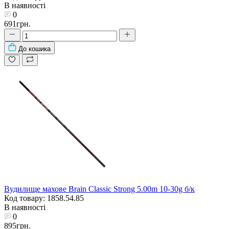
В наявності
0
691грн.
До кошика
Вудилище махове Brain Classic Strong 5.00m 10-30g б/к
Код товару: 1858.54.85
В наявності
0
895грн.