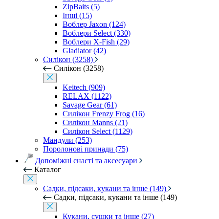
ZipBaits (5)
Інші (15)
Воблер Jaxon (124)
Воблери Select (330)
Воблери X-Fish (29)
Gladiator (42)
Силікон (3258)
Силікон (3258)
Keitech (909)
RELAX (1122)
Savage Gear (61)
Силікон Frenzy Frog (16)
Силікон Manns (21)
Силікон Select (1129)
Мандули (253)
Поролонові принади (75)
Допоміжні снасті та аксесуари
Каталог
Садки, підсаки, кукани та інше (149)
Садки, підсаки, кукани та інше (149)
Кукани, сушки та інше (27)