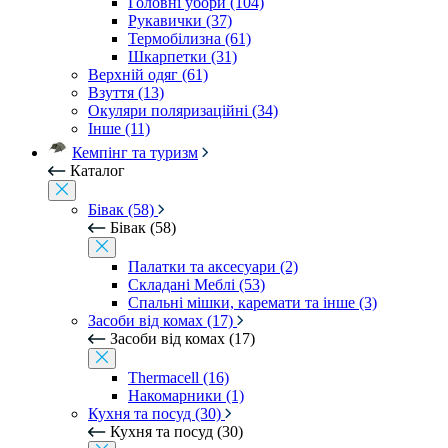
Головні убори (104)
Рукавички (37)
Термобілизна (61)
Шкарпетки (31)
Верхній одяг (61)
Взуття (13)
Окуляри поляризаційні (34)
Інше (11)
Кемпінг та туризм
Каталог
Бівак (58)
Бівак (58)
Палатки та аксесуари (2)
Складані Меблі (53)
Спальні мішки, каремати та інше (3)
Засоби від комах (17)
Засоби від комах (17)
Thermacell (16)
Накомарники (1)
Кухня та посуд (30)
Кухня та посуд (30)