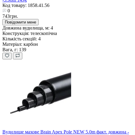
Код товару: 1858.41.56
0
743грн.
Повідомити мене
Довжина вудилища, м:
4
Конструкція:
телескопічна
Кількість секцій:
4
Матеріал:
карбон
Вага, г:
139
Вудилище махове Brain Apex Pole NEW 5.0m факт. довжина -