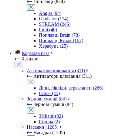
Поплавці (824)
Angler (94)
Gladiator (174)
STREAM (246)
Інші (40)
Поплавці Brain (78)
Поплавці Козак (167)
Херабуна (25)
Кормова база
Каталог
Активатори клювання (311)
Активатори клювання (311)
Діпи, ліквіди, атрактанти (266)
Спреї (45)
Зернові суміші (84)
Зернові суміші (84)
3Kbaits (82)
Corona (2)
Насадки (1205)
Насадки (1205)