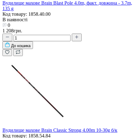
Вудилище махове Brain Blast Pole 4.0m, факт. довжина - 3.7m,
135 g
Код товару: 1858.40.00
В наявності
0
1 208грн.
До кошика
Вудилище махове Brain Classic Strong 4.00m 10-30g б/к
Код товару: 1858.54.84