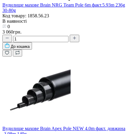
Вудилище махове Brain NRG Team Pole 6m факт.5.93m 236g
30-80g
Код товару: 1858.56.23
В наявності
0
3 060грн.
До кошика
Вудилище махове Brain Apex Pole NEW 4.0m факт. довжина
-3.98m 149g