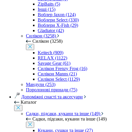
ZipBaits (5)
Інші (15)
Воблер Jaxon (124)
Воблери Select (330)
Воблери X-Fish (29)
Gladiator (42)
Силікон (3258)
Силікон (3258)
Keitech (909)
RELAX (1122)
Savage Gear (61)
Силікон Frenzy Frog (16)
Силікон Manns (21)
Силікон Select (1129)
Мандули (253)
Поролонові принади (75)
Допоміжні снасті та аксесуари
Каталог
Садки, підсаки, кукани та інше (149)
Садки, підсаки, кукани та інше (149)
Кукани, сушки та інше (27)