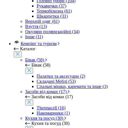
Головні убори (104)
Рукавички (37)
Термобілизна (61)
Шкарпетки (31)
Верхній одяг (61)
Взуття (13)
Окуляри поляризаційні (34)
Інше (11)
Кемпінг та туризм
Каталог
Бівак (58)
Бівак (58)
Палатки та аксесуари (2)
Складані Меблі (53)
Спальні мішки, каремати та інше (3)
Засоби від комах (17)
Засоби від комах (17)
Thermacell (16)
Накомарники (1)
Кухня та посуд (30)
Кухня та посуд (30)