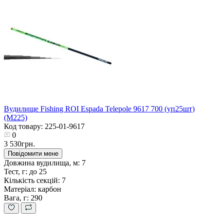
Вудилище Fishing ROI Espada Telepole 9617 700 (уп25шт)
(M225)
Код товару: 225-01-9617
0
3 530грн.
Повідомити мене
Довжина вудилища, м:
7
Тест, г:
до 25
Кількість секцій:
7
Матеріал:
карбон
Вага, г:
290