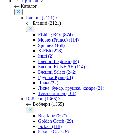
Принади
Каталог
Блешні (2121)
Блешні (2121)
Fishing ROI (874)
Mepps (France) (114)
Spinnex (168)
X-Fish (258)
Інші (2)
Блешні Flagman (84)
Блешні FUNFISH (114)
Блешні Select (242)
Грушка-Куля (61)
Лижа (22)
Лижа, букар, грушка, казара (21)
Тейл-спіннер (161)
Воблери (1365)
Воблери (1365)
Bearking (667)
Golden Catch (29)
Jackall (118)
Savage Gear (6)