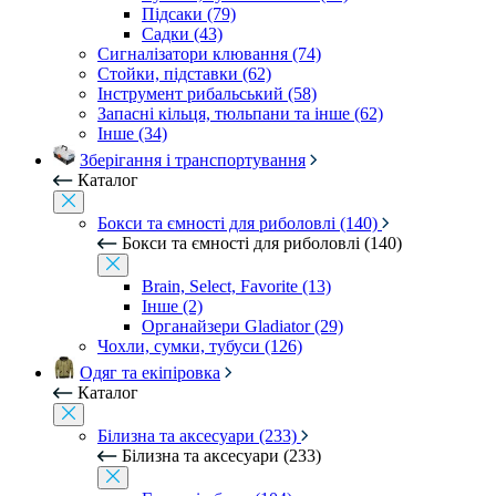
Підсаки (79)
Садки (43)
Сигналізатори клювання (74)
Стойки, підставки (62)
Інструмент рибальський (58)
Запасні кільця, тюльпани та інше (62)
Інше (34)
Зберігання і транспортування
Каталог
Бокси та ємності для риболовлі (140)
Бокси та ємності для риболовлі (140)
Brain, Select, Favorite (13)
Інше (2)
Органайзери Gladiator (29)
Чохли, сумки, тубуси (126)
Одяг та екіпіровка
Каталог
Білизна та аксесуари (233)
Білизна та аксесуари (233)