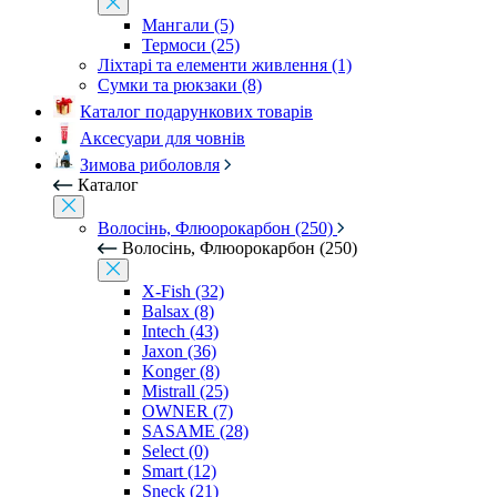
Мангали (5)
Термоси (25)
Ліхтарі та елементи живлення (1)
Сумки та рюкзаки (8)
Каталог подарункових товарів
Аксесуари для човнів
Зимова риболовля
Каталог
Волосінь, Флюорокарбон (250)
Волосінь, Флюорокарбон (250)
X-Fish (32)
Balsax (8)
Intech (43)
Jaxon (36)
Konger (8)
Mistrall (25)
OWNER (7)
SASAME (28)
Select (0)
Smart (12)
Sneck (21)