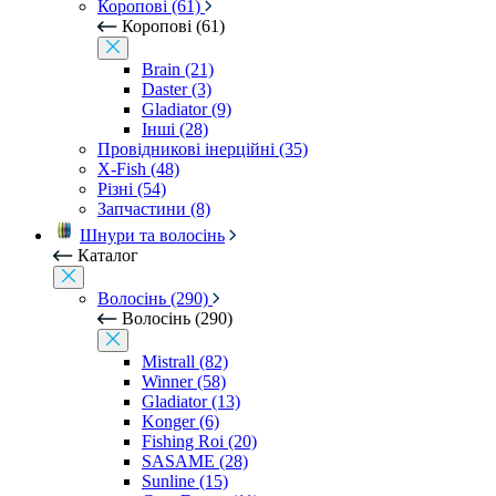
Коропові (61)
Коропові (61)
Brain (21)
Daster (3)
Gladiator (9)
Інші (28)
Провідникові інерційні (35)
X-Fish (48)
Різні (54)
Запчастини (8)
Шнури та волосінь
Каталог
Волосінь (290)
Волосінь (290)
Mistrall (82)
Winner (58)
Gladiator (13)
Konger (6)
Fishing Roi (20)
SASAME (28)
Sunline (15)