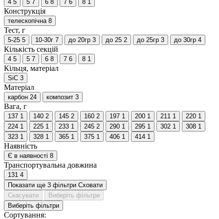
4
5
5
7
6
8
7
6
8
1
Конструкція
телескопічна
8
Тест, г
5-25
5
10-30г
7
до 20гр
3
до 25
2
до 25гр
3
до 30гр
4
Кількість секцій
4
5
5
7
6
8
7
6
8
1
Кільця, матеріал
SiC
3
Матеріал
карбон
24
композит
3
Вага, г
137
1
140
2
145
2
160
2
197
1
200
1
211
1
220
1
224
1
225
1
233
1
245
2
290
1
295
1
302
1
308
1
323
1
328
1
365
1
375
1
406
1
414
1
Наявність
Є в наявності
8
Транспортувальна довжина
131
4
Показати ще 3 фільтри
Сховати
Скасувати
Виберіть фільтри
Виберіть фільтри
Сортування: