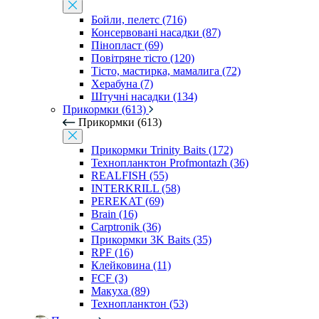
Бойли, пелетс (716)
Консервовані насадки (87)
Пінопласт (69)
Повітряне тісто (120)
Тісто, мастирка, мамалига (72)
Херабуна (7)
Штучні насадки (134)
Прикормки (613)
Прикормки (613)
Прикормки Trinity Baits (172)
Технопланктон Profmontazh (36)
REALFISH (55)
INTERKRILL (58)
PEREKAT (69)
Brain (16)
Carptronik (36)
Прикормки 3K Baits (35)
RPF (16)
Клейковина (11)
FCF (3)
Макуха (89)
Технопланктон (53)