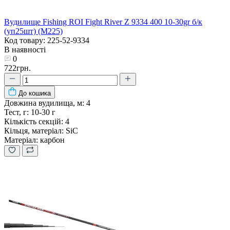
Вудилище Fishing ROI Fight River Z 9334 400 10-30gr б/к
(уп25шт) (M225)
Код товару: 225-52-9334
В наявності
0
722грн.
До кошика
Довжина вудилища, м:
4
Тест, г:
10-30 г
Кількість секцій:
4
Кільця, матеріал:
SiC
Матеріал:
карбон