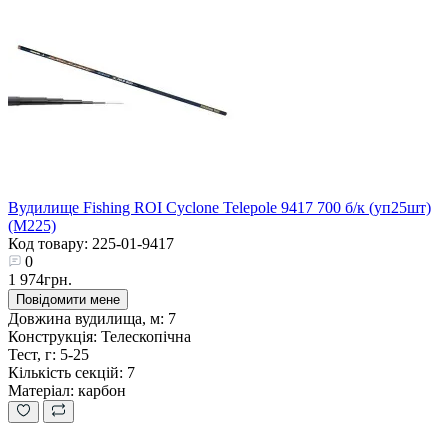
Вудилище Fishing ROI Cyclone Telepole 9417 700 б/к (уп25шт)
(M225)
Код товару: 225-01-9417
0
1 974грн.
Повідомити мене
Довжина вудилища, м:
7
Конструкція:
Телескопічна
Тест, г:
5-25
Кількість секцій:
7
Матеріал:
карбон