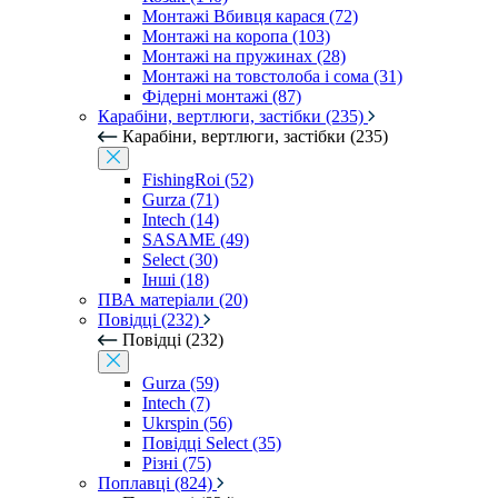
Монтажі Вбивця карася (72)
Монтажі на коропа (103)
Монтажі на пружинах (28)
Монтажі на товстолоба і сома (31)
Фідерні монтажі (87)
Карабіни, вертлюги, застібки (235)
Карабіни, вертлюги, застібки (235)
FishingRoi (52)
Gurza (71)
Intech (14)
SASAME (49)
Select (30)
Інші (18)
ПВА матеріали (20)
Повідці (232)
Повідці (232)
Gurza (59)
Intech (7)
Ukrspin (56)
Повідці Select (35)
Різні (75)
Поплавці (824)