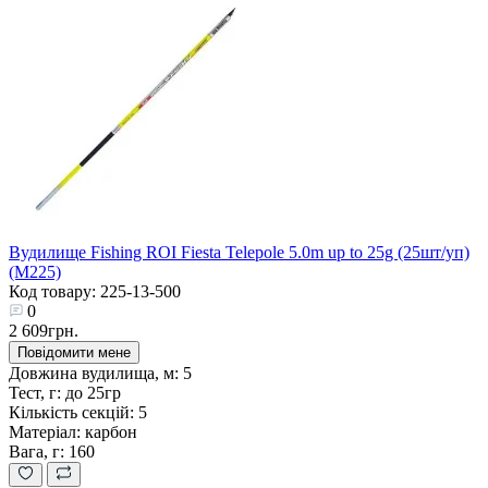
Вудилище Fishing ROI Fiesta Telepole 5.0m up to 25g (25шт/уп)
(M225)
Код товару: 225-13-500
0
2 609грн.
Повідомити мене
Довжина вудилища, м:
5
Тест, г:
до 25гр
Кількість секцій:
5
Матеріал:
карбон
Вага, г:
160