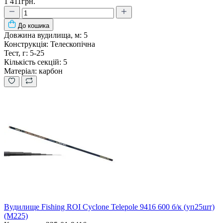
1 411грн.
До кошика
Довжина вудилища, м:
5
Конструкція:
Телескопічна
Тест, г:
5-25
Кількість секцій:
5
Матеріал:
карбон
Вудилище Fishing ROI Cyclone Telepole 9416 600 б/к (уп25шт)
(M225)