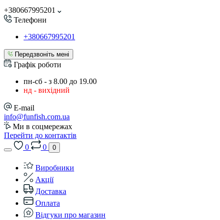
+380667995201
Телефони
+380667995201
Передзвоніть мені
Графік роботи
пн-сб - з 8.00 до 19.00
нд - вихідний
E-mail
info@funfish.com.ua
Ми в соцмережах
Перейти до контактів
0
0
0
Виробники
Акції
Доставка
Оплата
Відгуки про магазин