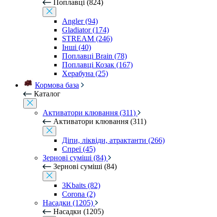
Поплавці (824)
Angler (94)
Gladiator (174)
STREAM (246)
Інші (40)
Поплавці Brain (78)
Поплавці Козак (167)
Херабуна (25)
Кормова база
Каталог
Активатори клювання (311)
Активатори клювання (311)
Діпи, ліквіди, атрактанти (266)
Спреї (45)
Зернові суміші (84)
Зернові суміші (84)
3Kbaits (82)
Corona (2)
Насадки (1205)
Насадки (1205)