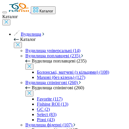
Каталог
Каталог
Вудилища
Каталог
Вудилища універсальні (14)
Вудилища поплавцеві (235)
Вудилища поплавцеві (235)
Болонські, матчеві (з кільцями) (108)
Махові (без кілець) (127)
Вудилища спінінгові (260)
Вудилища спінінгові (260)
Favorite (117)
Fishing ROI (13)
GC (2)
Select (83)
Різні (43)
Вудилища фідерні (107)