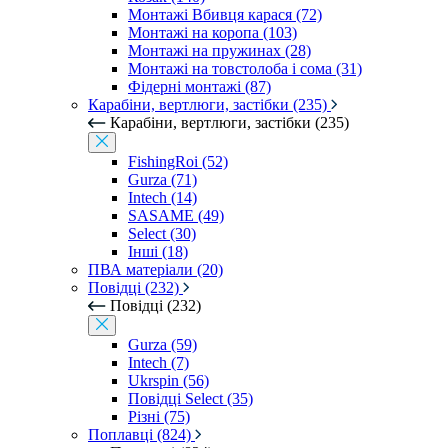
Монтажі Вбивця карася (72)
Монтажі на коропа (103)
Монтажі на пружинах (28)
Монтажі на товстолоба і сома (31)
Фідерні монтажі (87)
Карабіни, вертлюги, застібки (235)
Карабіни, вертлюги, застібки (235)
FishingRoi (52)
Gurza (71)
Intech (14)
SASAME (49)
Select (30)
Інші (18)
ПВА матеріали (20)
Повідці (232)
Повідці (232)
Gurza (59)
Intech (7)
Ukrspin (56)
Повідці Select (35)
Різні (75)
Поплавці (824)