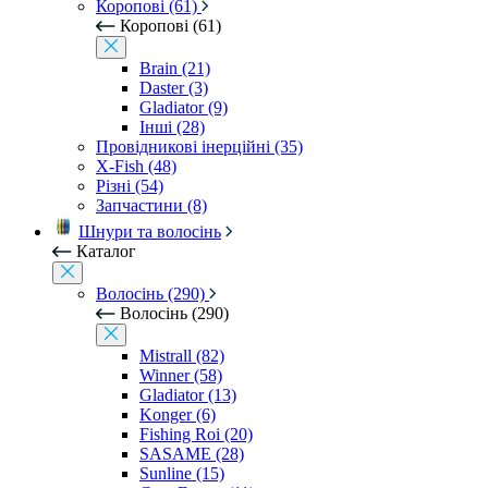
Коропові (61)
Коропові (61)
Brain (21)
Daster (3)
Gladiator (9)
Інші (28)
Провідникові інерційні (35)
X-Fish (48)
Різні (54)
Запчастини (8)
Шнури та волосінь
Каталог
Волосінь (290)
Волосінь (290)
Mistrall (82)
Winner (58)
Gladiator (13)
Konger (6)
Fishing Roi (20)
SASAME (28)
Sunline (15)