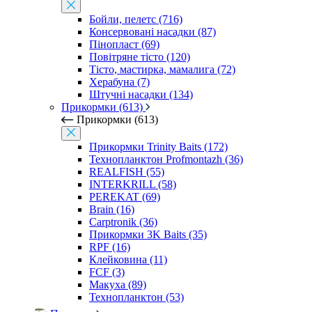
Бойли, пелетс (716)
Консервовані насадки (87)
Пінопласт (69)
Повітряне тісто (120)
Тісто, мастирка, мамалига (72)
Херабуна (7)
Штучні насадки (134)
Прикормки (613)
Прикормки (613)
Прикормки Trinity Baits (172)
Технопланктон Profmontazh (36)
REALFISH (55)
INTERKRILL (58)
PEREKAT (69)
Brain (16)
Carptronik (36)
Прикормки 3K Baits (35)
RPF (16)
Клейковина (11)
FCF (3)
Макуха (89)
Технопланктон (53)