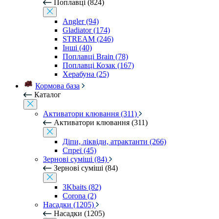
Поплавці (824)
Angler (94)
Gladiator (174)
STREAM (246)
Інші (40)
Поплавці Brain (78)
Поплавці Козак (167)
Херабуна (25)
Кормова база
Каталог
Активатори клювання (311)
Активатори клювання (311)
Діпи, ліквіди, атрактанти (266)
Спреї (45)
Зернові суміші (84)
Зернові суміші (84)
3Kbaits (82)
Corona (2)
Насадки (1205)
Насадки (1205)