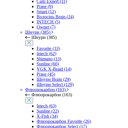
Carp Expert (11)
Різне (9)
Smart (12)
Волосінь Brain (24)
INTECH (5)
Owner (7)
Шнури (385)
Шнури (385)
Favorite (33)
Intech (62)
Shimano (13)
Sunline (60)
YGK X-Braid (14)
Різне (45)
Шнури Brain (29)
Шнури Select (129)
Флюорокарбон (163)
Флюорокарбон (163)
Intech (63)
Sunline (22)
X-Fish (34)
Флюорокарбон Favorite (26)
Флюорокарбон Select (17)