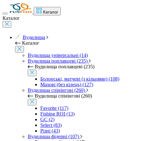
Каталог
Каталог
Вудилища
Каталог
Вудилища універсальні (14)
Вудилища поплавцеві (235)
Вудилища поплавцеві (235)
Болонські, матчеві (з кільцями) (108)
Махові (без кілець) (127)
Вудилища спінінгові (260)
Вудилища спінінгові (260)
Favorite (117)
Fishing ROI (13)
GC (2)
Select (83)
Різні (43)
Вудилища фідерні (107)