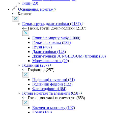
Інше (23)
Оснащення, монтаж
Каталог
Гачки, грузи, джиг-голівки (2137)
Гачки, грузи, джиг-голівки (2137)
Гачки на мирну рибу (1000)
Гачки на хижака (532)
Грузи (407)
Джиг-голівки (148)
Джиг-голівки JUNGLEGUM (Японія) (30)
Мормишка літня (20)
Годівниці (257)
Годівниці (257)
Годівниці пружинні (51)
Годівниці фідерні (122)
Флет-годівниці (84)
Готові монтажі та елементи (658)
Готові монтажі та елементи (658)
Елементи монтажу (197)
Козак (140)