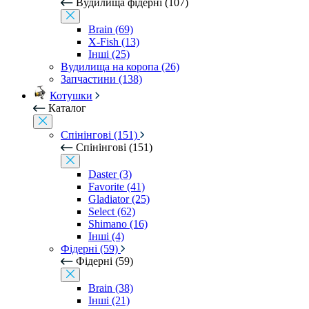
Вудилища фідерні (107)
Brain (69)
X-Fish (13)
Інші (25)
Вудилища на коропа (26)
Запчастини (138)
Котушки
Каталог
Спінінгові (151)
Спінінгові (151)
Daster (3)
Favorite (41)
Gladiator (25)
Select (62)
Shimano (16)
Інші (4)
Фідерні (59)
Фідерні (59)
Brain (38)
Інші (21)