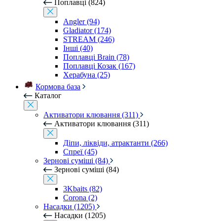
Поплавці (824)
Angler (94)
Gladiator (174)
STREAM (246)
Інші (40)
Поплавці Brain (78)
Поплавці Козак (167)
Херабуна (25)
Кормова база
Каталог
Активатори клювання (311)
Активатори клювання (311)
Діпи, ліквіди, атрактанти (266)
Спреї (45)
Зернові суміші (84)
Зернові суміші (84)
3Kbaits (82)
Corona (2)
Насадки (1205)
Насадки (1205)