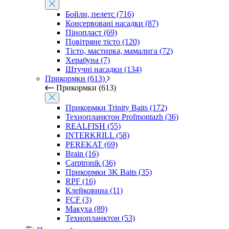
Бойли, пелетс (716)
Консервовані насадки (87)
Пінопласт (69)
Повітряне тісто (120)
Тісто, мастирка, мамалига (72)
Херабуна (7)
Штучні насадки (134)
Прикормки (613)
Прикормки (613)
Прикормки Trinity Baits (172)
Технопланктон Profmontazh (36)
REALFISH (55)
INTERKRILL (58)
PEREKAT (69)
Brain (16)
Carptronik (36)
Прикормки 3K Baits (35)
RPF (16)
Клейковина (11)
FCF (3)
Макуха (89)
Технопланктон (53)