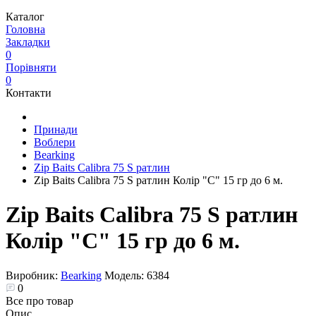
Каталог
Головна
Закладки
0
Порівняти
0
Контакти
Принади
Воблери
Bearking
Zip Baits Calibra 75 S ратлин
Zip Baits Calibra 75 S ратлин Колір "C" 15 гр до 6 м.
Zip Baits Calibra 75 S ратлин
Колір "C" 15 гр до 6 м.
Виробник:
Bearking
Модель:
6384
0
Все про товар
Опис