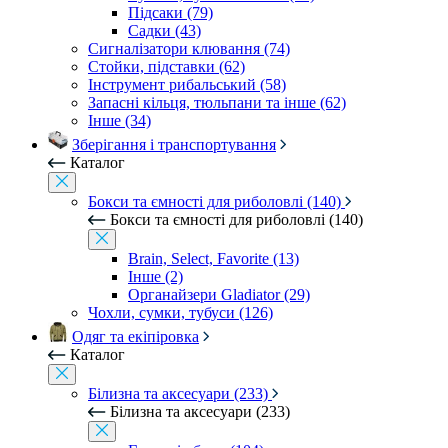
Підсаки (79)
Садки (43)
Сигналізатори клювання (74)
Стойки, підставки (62)
Інструмент рибальський (58)
Запасні кільця, тюльпани та інше (62)
Інше (34)
Зберігання і транспортування
Каталог
Бокси та ємності для риболовлі (140)
Бокси та ємності для риболовлі (140)
Brain, Select, Favorite (13)
Інше (2)
Органайзери Gladiator (29)
Чохли, сумки, тубуси (126)
Одяг та екіпіровка
Каталог
Білизна та аксесуари (233)
Білизна та аксесуари (233)