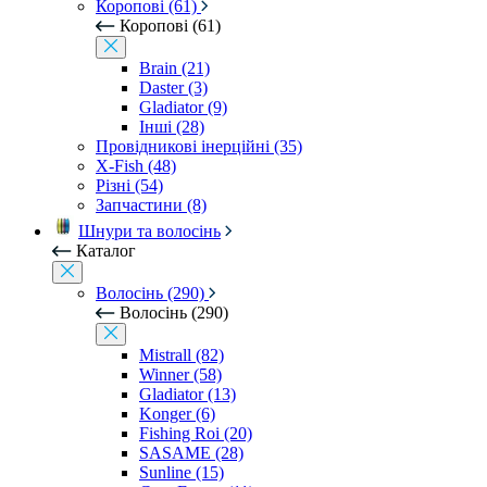
Коропові (61)
Коропові (61)
Brain (21)
Daster (3)
Gladiator (9)
Інші (28)
Провідникові інерційні (35)
X-Fish (48)
Різні (54)
Запчастини (8)
Шнури та волосінь
Каталог
Волосінь (290)
Волосінь (290)
Mistrall (82)
Winner (58)
Gladiator (13)
Konger (6)
Fishing Roi (20)
SASAME (28)
Sunline (15)