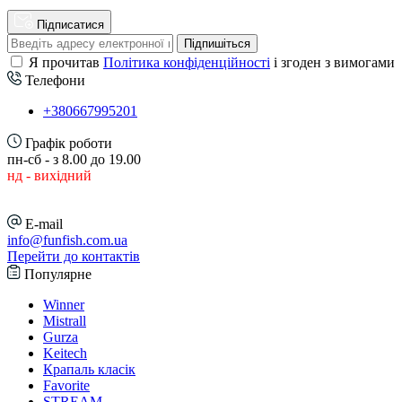
Підписатися
Підпишіться
Я прочитав
Політика конфіденційності
і згоден з вимогами
Телефони
+380667995201
Графік роботи
пн-сб - з 8.00 до 19.00
нд - вихідний
E-mail
info@funfish.com.ua
Перейти до контактів
Популярне
Winner
Mistrall
Gurza
Keitech
Крапаль класік
Favorite
STREAM