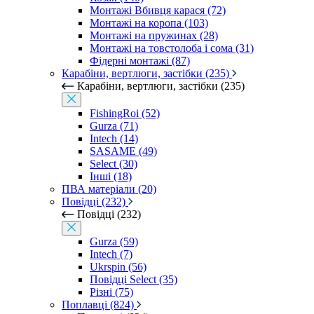
Монтажі Вбивця карася (72)
Монтажі на коропа (103)
Монтажі на пружинах (28)
Монтажі на товстолоба і сома (31)
Фідерні монтажі (87)
Карабіни, вертлюги, застібки (235)
Карабіни, вертлюги, застібки (235)
FishingRoi (52)
Gurza (71)
Intech (14)
SASAME (49)
Select (30)
Інші (18)
ПВА матеріали (20)
Повідці (232)
Повідці (232)
Gurza (59)
Intech (7)
Ukrspin (56)
Повідці Select (35)
Різні (75)
Поплавці (824)