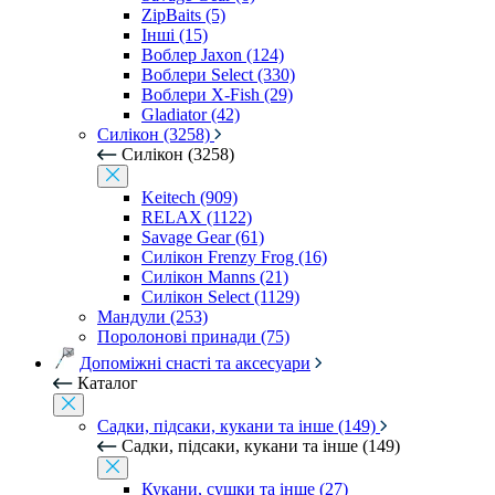
ZipBaits (5)
Інші (15)
Воблер Jaxon (124)
Воблери Select (330)
Воблери X-Fish (29)
Gladiator (42)
Силікон (3258)
Силікон (3258)
Keitech (909)
RELAX (1122)
Savage Gear (61)
Силікон Frenzy Frog (16)
Силікон Manns (21)
Силікон Select (1129)
Мандули (253)
Поролонові принади (75)
Допоміжні снасті та аксесуари
Каталог
Садки, підсаки, кукани та інше (149)
Садки, підсаки, кукани та інше (149)
Кукани, сушки та інше (27)