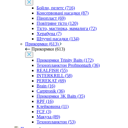
Бойли, пелетс (716)
Консервовані насадки (87)
Пінопласт (69)
Повітряне тісто (120)
Тісто, мастирка, мамалига (72)
Херабуна (7)
Штучні насадки (134)
Прикормки (613)
Прикормки (613)
Прикормки Trinity Baits (172)
Технопланктон Profmontazh (36)
REALFISH (55)
INTERKRILL (58)
PEREKAT (69)
Brain (16)
Carptronik (36)
Прикормки 3K Baits (35)
RPF (16)
Клейковина (11)
FCF (3)
Макуха (89)
Технопланктон (53)