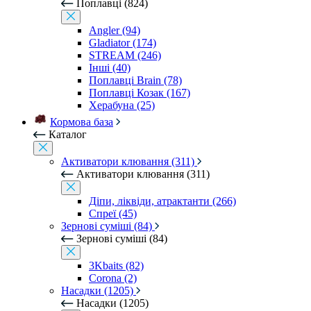
Поплавці (824)
Angler (94)
Gladiator (174)
STREAM (246)
Інші (40)
Поплавці Brain (78)
Поплавці Козак (167)
Херабуна (25)
Кормова база
Каталог
Активатори клювання (311)
Активатори клювання (311)
Діпи, ліквіди, атрактанти (266)
Спреї (45)
Зернові суміші (84)
Зернові суміші (84)
3Kbaits (82)
Corona (2)
Насадки (1205)
Насадки (1205)