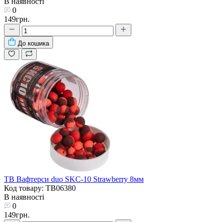
В наявності
0
149грн.
До кошика
TB Вафтерси duo SKC-10 Strawberry 8мм
Код товару: TB06380
В наявності
0
149грн.