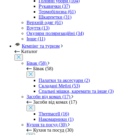
Головні убори (104)
Рукавички (37)
Термобілизна (61)
Шкарпетки (31)
Верхній одяг (61)
Взуття (13)
Окуляри поляризаційні (34)
Інше (11)
Кемпінг та туризм
Каталог
Бівак (58)
Бівак (58)
Палатки та аксесуари (2)
Складані Меблі (53)
Спальні мішки, каремати та інше (3)
Засоби від комах (17)
Засоби від комах (17)
Thermacell (16)
Накомарники (1)
Кухня та посуд (30)
Кухня та посуд (30)