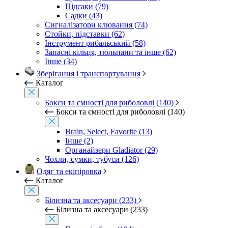
Підсаки (79)
Садки (43)
Сигналізатори клювання (74)
Стойки, підставки (62)
Інструмент рибальський (58)
Запасні кільця, тюльпани та інше (62)
Інше (34)
Зберігання і транспортування
Каталог
Бокси та ємності для риболовлі (140)
Бокси та ємності для риболовлі (140)
Brain, Select, Favorite (13)
Інше (2)
Органайзери Gladiator (29)
Чохли, сумки, тубуси (126)
Одяг та екіпіровка
Каталог
Білизна та аксесуари (233)
Білизна та аксесуари (233)