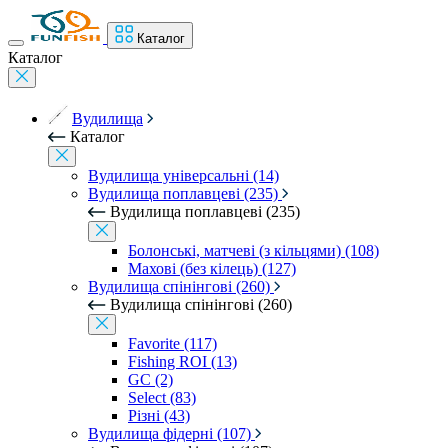
Каталог
Каталог
Вудилища
Каталог
Вудилища універсальні (14)
Вудилища поплавцеві (235)
Вудилища поплавцеві (235)
Болонські, матчеві (з кільцями) (108)
Махові (без кілець) (127)
Вудилища спінінгові (260)
Вудилища спінінгові (260)
Favorite (117)
Fishing ROI (13)
GC (2)
Select (83)
Різні (43)
Вудилища фідерні (107)