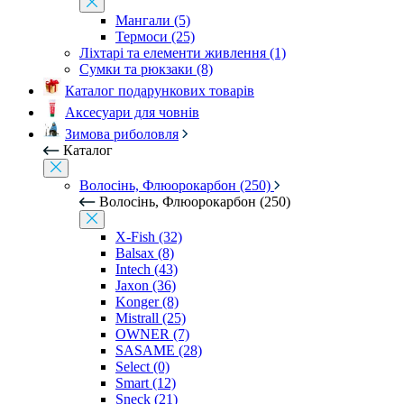
Мангали (5)
Термоси (25)
Ліхтарі та елементи живлення (1)
Сумки та рюкзаки (8)
Каталог подарункових товарів
Аксесуари для човнів
Зимова риболовля
Каталог
Волосінь, Флюорокарбон (250)
Волосінь, Флюорокарбон (250)
X-Fish (32)
Balsax (8)
Intech (43)
Jaxon (36)
Konger (8)
Mistrall (25)
OWNER (7)
SASAME (28)
Select (0)
Smart (12)
Sneck (21)