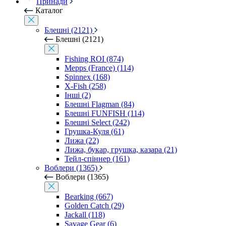
Принади
Каталог
Блешні (2121)
Блешні (2121)
Fishing ROI (874)
Mepps (France) (114)
Spinnex (168)
X-Fish (258)
Інші (2)
Блешні Flagman (84)
Блешні FUNFISH (114)
Блешні Select (242)
Грушка-Куля (61)
Лижа (22)
Лижа, букар, грушка, казара (21)
Тейл-спіннер (161)
Воблери (1365)
Воблери (1365)
Bearking (667)
Golden Catch (29)
Jackall (118)
Savage Gear (6)