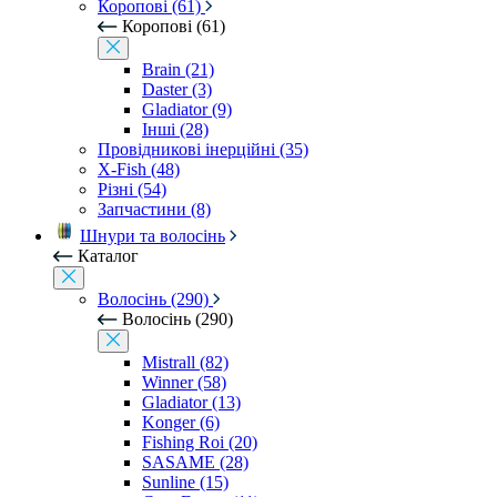
Коропові (61)
Коропові (61)
Brain (21)
Daster (3)
Gladiator (9)
Інші (28)
Провідникові інерційні (35)
X-Fish (48)
Різні (54)
Запчастини (8)
Шнури та волосінь
Каталог
Волосінь (290)
Волосінь (290)
Mistrall (82)
Winner (58)
Gladiator (13)
Konger (6)
Fishing Roi (20)
SASAME (28)
Sunline (15)