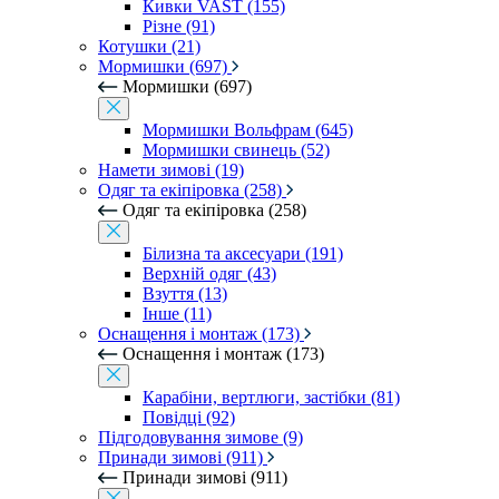
Кивки VAST (155)
Різне (91)
Котушки (21)
Мормишки (697)
Мормишки (697)
Мормишки Вольфрам (645)
Мормишки свинець (52)
Намети зимові (19)
Одяг та екіпіровка (258)
Одяг та екіпіровка (258)
Білизна та аксесуари (191)
Верхній одяг (43)
Взуття (13)
Інше (11)
Оснащення і монтаж (173)
Оснащення і монтаж (173)
Карабіни, вертлюги, застібки (81)
Повідці (92)
Підгодовування зимове (9)
Принади зимові (911)
Принади зимові (911)