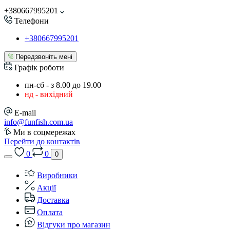
+380667995201
Телефони
+380667995201
Передзвоніть мені
Графік роботи
пн-сб - з 8.00 до 19.00
нд - вихідний
E-mail
info@funfish.com.ua
Ми в соцмережах
Перейти до контактів
0
0
0
Виробники
Акції
Доставка
Оплата
Відгуки про магазин