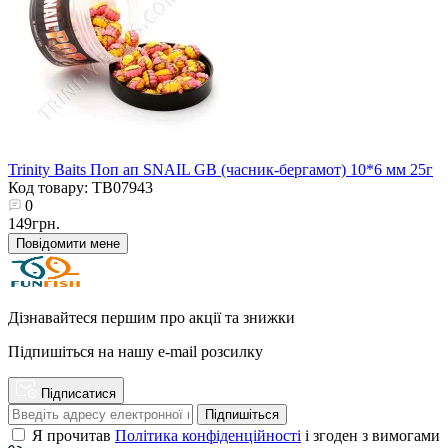
Trinity Baits Поп ап SNAIL GВ (часник-бергамот) 10*6 мм 25г
Код товару: TB07943
0
149грн.
Повідомити мене
Дізнавайтеся першим про акції та знижки
Підпишіться на нашу e-mail розсилку
Підписатися
Підпишіться
Я прочитав
Політика конфіденційності
і згоден з вимогами