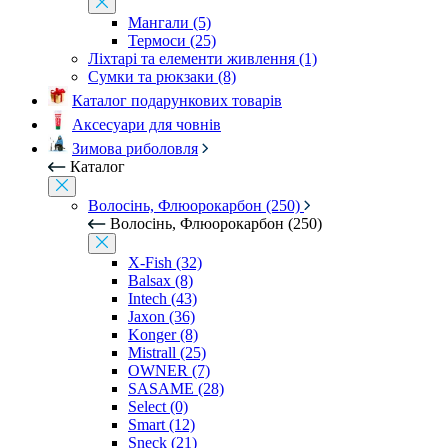
Мангали (5)
Термоси (25)
Ліхтарі та елементи живлення (1)
Сумки та рюкзаки (8)
Каталог подарункових товарів
Аксесуари для човнів
Зимова риболовля
Каталог
Волосінь, Флюорокарбон (250)
Волосінь, Флюорокарбон (250)
X-Fish (32)
Balsax (8)
Intech (43)
Jaxon (36)
Konger (8)
Mistrall (25)
OWNER (7)
SASAME (28)
Select (0)
Smart (12)
Sneck (21)