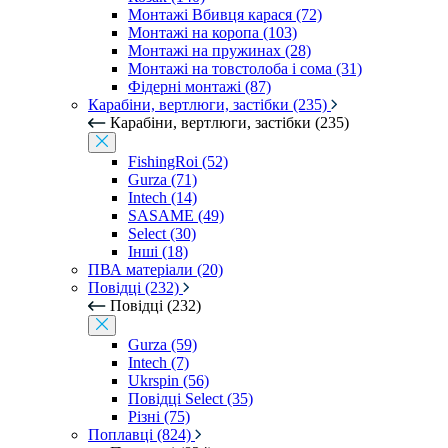
Монтажі Вбивця карася (72)
Монтажі на коропа (103)
Монтажі на пружинах (28)
Монтажі на товстолоба і сома (31)
Фідерні монтажі (87)
Карабіни, вертлюги, застібки (235)
Карабіни, вертлюги, застібки (235)
FishingRoi (52)
Gurza (71)
Intech (14)
SASAME (49)
Select (30)
Інші (18)
ПВА матеріали (20)
Повідці (232)
Повідці (232)
Gurza (59)
Intech (7)
Ukrspin (56)
Повідці Select (35)
Різні (75)
Поплавці (824)