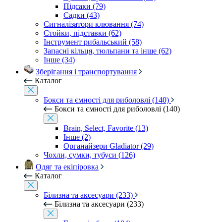
Підсаки (79)
Садки (43)
Сигналізатори клювання (74)
Стойки, підставки (62)
Інструмент рибальський (58)
Запасні кільця, тюльпани та інше (62)
Інше (34)
Зберігання і транспортування
Каталог
Бокси та ємності для риболовлі (140)
Бокси та ємності для риболовлі (140)
Brain, Select, Favorite (13)
Інше (2)
Органайзери Gladiator (29)
Чохли, сумки, тубуси (126)
Одяг та екіпіровка
Каталог
Білизна та аксесуари (233)
Білизна та аксесуари (233)