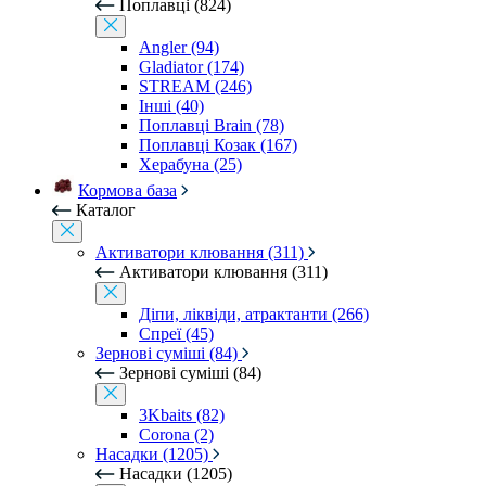
Поплавці (824)
Angler (94)
Gladiator (174)
STREAM (246)
Інші (40)
Поплавці Brain (78)
Поплавці Козак (167)
Херабуна (25)
Кормова база
Каталог
Активатори клювання (311)
Активатори клювання (311)
Діпи, ліквіди, атрактанти (266)
Спреї (45)
Зернові суміші (84)
Зернові суміші (84)
3Kbaits (82)
Corona (2)
Насадки (1205)
Насадки (1205)