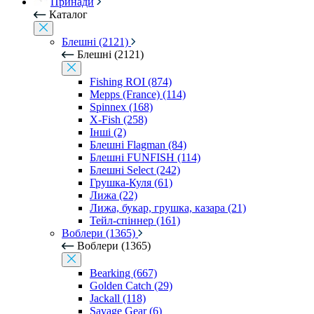
Принади
Каталог
Блешні (2121)
Блешні (2121)
Fishing ROI (874)
Mepps (France) (114)
Spinnex (168)
X-Fish (258)
Інші (2)
Блешні Flagman (84)
Блешні FUNFISH (114)
Блешні Select (242)
Грушка-Куля (61)
Лижа (22)
Лижа, букар, грушка, казара (21)
Тейл-спіннер (161)
Воблери (1365)
Воблери (1365)
Bearking (667)
Golden Catch (29)
Jackall (118)
Savage Gear (6)