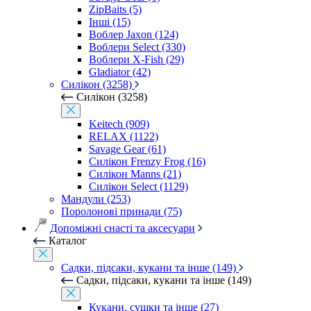
ZipBaits (5)
Інші (15)
Воблер Jaxon (124)
Воблери Select (330)
Воблери X-Fish (29)
Gladiator (42)
Силікон (3258)
Силікон (3258)
Keitech (909)
RELAX (1122)
Savage Gear (61)
Силікон Frenzy Frog (16)
Силікон Manns (21)
Силікон Select (1129)
Мандули (253)
Поролонові принади (75)
Допоміжні снасті та аксесуари
Каталог
Садки, підсаки, кукани та інше (149)
Садки, підсаки, кукани та інше (149)
Кукани, сушки та інше (27)