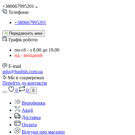
+380667995201
Телефони
+380667995201
Передзвоніть мені
Графік роботи
пн-сб - з 8.00 до 19.00
нд - вихідний
E-mail
info@funfish.com.ua
Ми в соцмережах
Перейти до контактів
0
0
0
Виробники
Акції
Доставка
Оплата
Відгуки про магазин