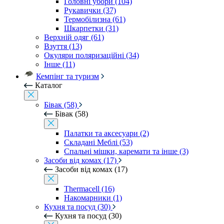
Головні убори (104)
Рукавички (37)
Термобілизна (61)
Шкарпетки (31)
Верхній одяг (61)
Взуття (13)
Окуляри поляризаційні (34)
Інше (11)
Кемпінг та туризм
Каталог
Бівак (58)
Бівак (58)
Палатки та аксесуари (2)
Складані Меблі (53)
Спальні мішки, каремати та інше (3)
Засоби від комах (17)
Засоби від комах (17)
Thermacell (16)
Накомарники (1)
Кухня та посуд (30)
Кухня та посуд (30)