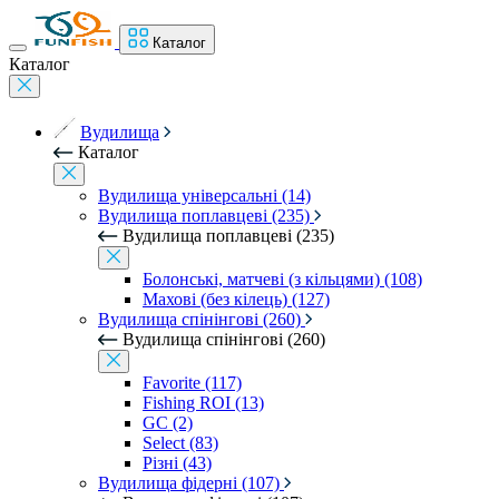
Каталог
Каталог
Вудилища
Каталог
Вудилища універсальні (14)
Вудилища поплавцеві (235)
Вудилища поплавцеві (235)
Болонські, матчеві (з кільцями) (108)
Махові (без кілець) (127)
Вудилища спінінгові (260)
Вудилища спінінгові (260)
Favorite (117)
Fishing ROI (13)
GC (2)
Select (83)
Різні (43)
Вудилища фідерні (107)