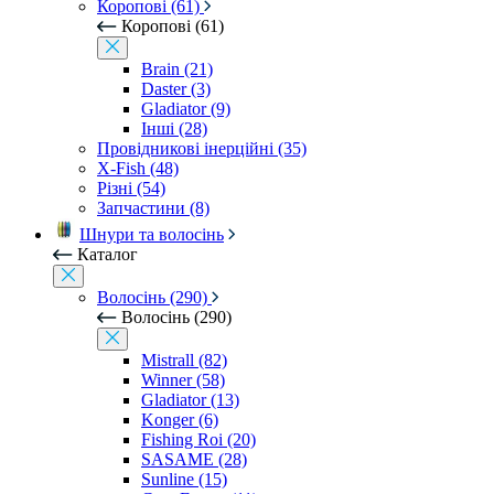
Коропові (61)
Коропові (61)
Brain (21)
Daster (3)
Gladiator (9)
Інші (28)
Провідникові інерційні (35)
X-Fish (48)
Різні (54)
Запчастини (8)
Шнури та волосінь
Каталог
Волосінь (290)
Волосінь (290)
Mistrall (82)
Winner (58)
Gladiator (13)
Konger (6)
Fishing Roi (20)
SASAME (28)
Sunline (15)