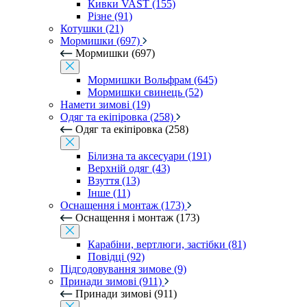
Кивки VAST (155)
Різне (91)
Котушки (21)
Мормишки (697)
Мормишки (697)
Мормишки Вольфрам (645)
Мормишки свинець (52)
Намети зимові (19)
Одяг та екіпіровка (258)
Одяг та екіпіровка (258)
Білизна та аксесуари (191)
Верхній одяг (43)
Взуття (13)
Інше (11)
Оснащення і монтаж (173)
Оснащення і монтаж (173)
Карабіни, вертлюги, застібки (81)
Повідці (92)
Підгодовування зимове (9)
Принади зимові (911)
Принади зимові (911)