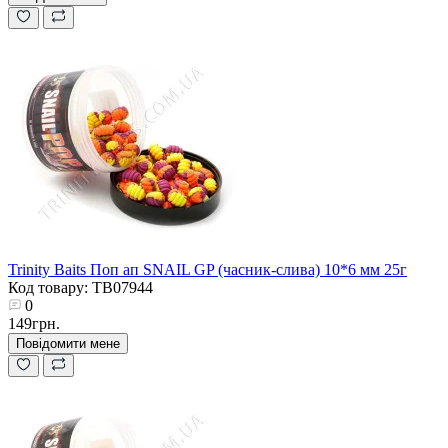
Trinity Baits Поп ап SNAIL GP (часник-слива) 10*6 мм 25г
Код товару: TB07944
0
149грн.
Повідомити мене