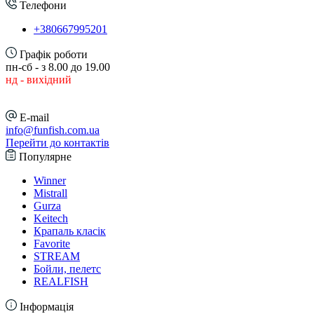
Телефони
+380667995201
Графік роботи
пн-сб - з 8.00 до 19.00
нд - вихідний
E-mail
info@funfish.com.ua
Перейти до контактів
Популярне
Winner
Mistrall
Gurza
Keitech
Крапаль класік
Favorite
STREAM
Бойли, пелетс
REALFISH
Інформація