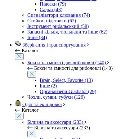
Підсаки (79)
Садки (43)
Сигналізатори клювання (74)
Стойки, підставки (62)
Інструмент рибальський (58)
Запасні кільця, тюльпани та інше (62)
Інше (34)
Зберігання і транспортування
Каталог
Бокси та ємності для риболовлі (140)
Бокси та ємності для риболовлі (140)
Brain, Select, Favorite (13)
Інше (2)
Органайзери Gladiator (29)
Чохли, сумки, тубуси (126)
Одяг та екіпіровка
Каталог
Білизна та аксесуари (233)
Білизна та аксесуари (233)