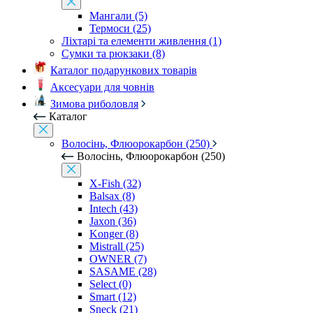
Мангали (5)
Термоси (25)
Ліхтарі та елементи живлення (1)
Сумки та рюкзаки (8)
Каталог подарункових товарів
Аксесуари для човнів
Зимова риболовля
Каталог
Волосінь, Флюорокарбон (250)
Волосінь, Флюорокарбон (250)
X-Fish (32)
Balsax (8)
Intech (43)
Jaxon (36)
Konger (8)
Mistrall (25)
OWNER (7)
SASAME (28)
Select (0)
Smart (12)
Sneck (21)