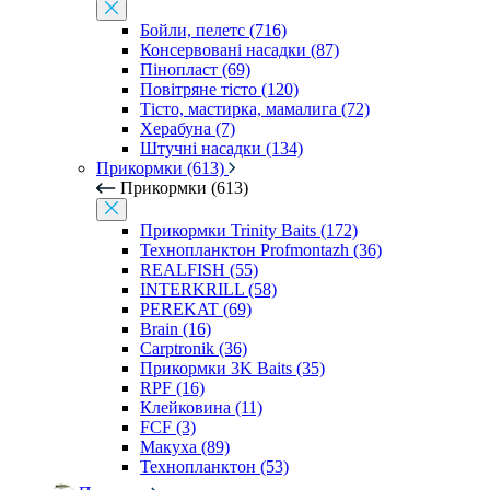
Бойли, пелетс (716)
Консервовані насадки (87)
Пінопласт (69)
Повітряне тісто (120)
Тісто, мастирка, мамалига (72)
Херабуна (7)
Штучні насадки (134)
Прикормки (613)
Прикормки (613)
Прикормки Trinity Baits (172)
Технопланктон Profmontazh (36)
REALFISH (55)
INTERKRILL (58)
PEREKAT (69)
Brain (16)
Carptronik (36)
Прикормки 3K Baits (35)
RPF (16)
Клейковина (11)
FCF (3)
Макуха (89)
Технопланктон (53)