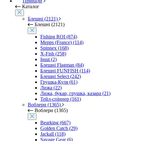
Принади
Каталог
Блешні (2121)
Блешні (2121)
Fishing ROI (874)
Mepps (France) (114)
Spinnex (168)
X-Fish (258)
Інші (2)
Блешні Flagman (84)
Блешні FUNFISH (114)
Блешні Select (242)
Грушка-Куля (61)
Лижа (22)
Лижа, букар, грушка, казара (21)
Тейл-спіннер (161)
Воблери (1365)
Воблери (1365)
Bearking (667)
Golden Catch (29)
Jackall (118)
Savage Gear (6)