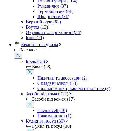
Головні убори (104)
Рукавички (37)
Термобілизна (61)
Шкарпетки (31)
Верхній одяг (61)
Взуття (13)
Окуляри поляризаційні (34)
Інше (11)
Кемпінг та туризм
Каталог
Бівак (58)
Бівак (58)
Палатки та аксесуари (2)
Складані Меблі (53)
Спальні мішки, каремати та інше (3)
Засоби від комах (17)
Засоби від комах (17)
Thermacell (16)
Накомарники (1)
Кухня та посуд (30)
Кухня та посуд (30)