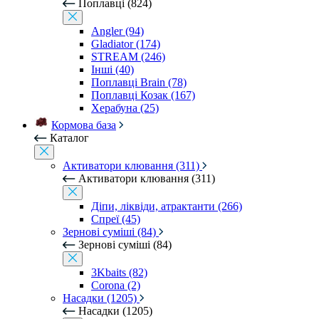
Поплавці (824)
Angler (94)
Gladiator (174)
STREAM (246)
Інші (40)
Поплавці Brain (78)
Поплавці Козак (167)
Херабуна (25)
Кормова база
Каталог
Активатори клювання (311)
Активатори клювання (311)
Діпи, ліквіди, атрактанти (266)
Спреї (45)
Зернові суміші (84)
Зернові суміші (84)
3Kbaits (82)
Corona (2)
Насадки (1205)
Насадки (1205)