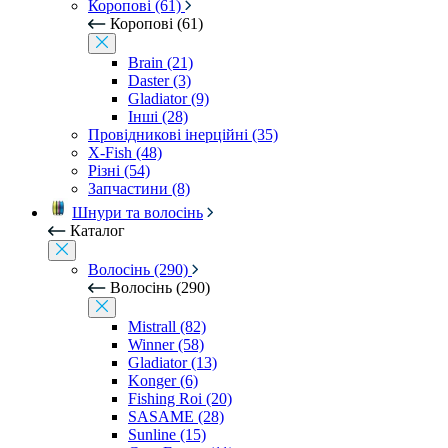
Коропові (61)
Коропові (61)
Brain (21)
Daster (3)
Gladiator (9)
Інші (28)
Провідникові інерційні (35)
X-Fish (48)
Різні (54)
Запчастини (8)
Шнури та волосінь
Каталог
Волосінь (290)
Волосінь (290)
Mistrall (82)
Winner (58)
Gladiator (13)
Konger (6)
Fishing Roi (20)
SASAME (28)
Sunline (15)