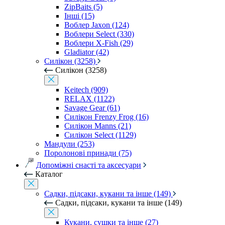
ZipBaits (5)
Інші (15)
Воблер Jaxon (124)
Воблери Select (330)
Воблери X-Fish (29)
Gladiator (42)
Силікон (3258)
Силікон (3258)
Keitech (909)
RELAX (1122)
Savage Gear (61)
Силікон Frenzy Frog (16)
Силікон Manns (21)
Силікон Select (1129)
Мандули (253)
Поролонові принади (75)
Допоміжні снасті та аксесуари
Каталог
Садки, підсаки, кукани та інше (149)
Садки, підсаки, кукани та інше (149)
Кукани, сушки та інше (27)