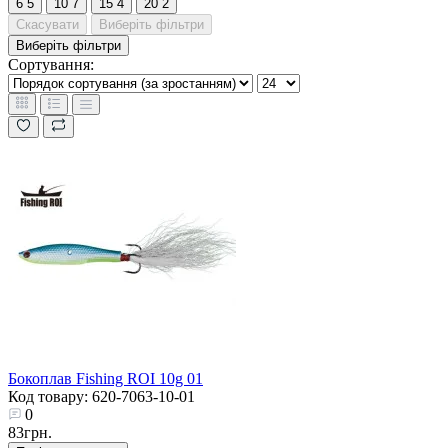
6
5
10
7
15
4
20
2
Скасувати
Виберіть фільтри
Виберіть фільтри
Сортування:
Бокоплав Fishing ROI 10g 01
Код товару: 620-7063-10-01
0
83грн.