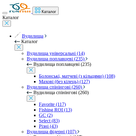
Каталог
Каталог
Вудилища
Каталог
Вудилища універсальні (14)
Вудилища поплавцеві (235)
Вудилища поплавцеві (235)
Болонські, матчеві (з кільцями) (108)
Махові (без кілець) (127)
Вудилища спінінгові (260)
Вудилища спінінгові (260)
Favorite (117)
Fishing ROI (13)
GC (2)
Select (83)
Різні (43)
Вудилища фідерні (107)