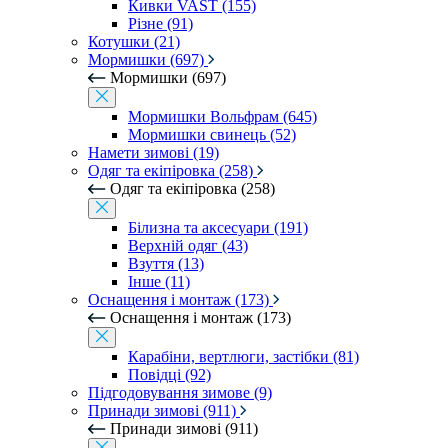
Кивки VAST (155)
Різне (91)
Котушки (21)
Мормишки (697)
Мормишки (697)
Мормишки Вольфрам (645)
Мормишки свинець (52)
Намети зимові (19)
Одяг та екіпіровка (258)
Одяг та екіпіровка (258)
Білизна та аксесуари (191)
Верхній одяг (43)
Взуття (13)
Інше (11)
Оснащення і монтаж (173)
Оснащення і монтаж (173)
Карабіни, вертлюги, застібки (81)
Повідці (92)
Підгодовування зимове (9)
Принади зимові (911)
Принади зимові (911)