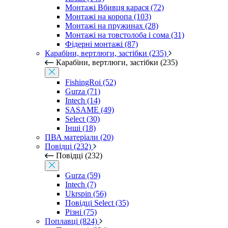
Монтажі Вбивця карася (72)
Монтажі на коропа (103)
Монтажі на пружинах (28)
Монтажі на товстолоба і сома (31)
Фідерні монтажі (87)
Карабіни, вертлюги, застібки (235)
Карабіни, вертлюги, застібки (235)
FishingRoi (52)
Gurza (71)
Intech (14)
SASAME (49)
Select (30)
Інші (18)
ПВА матеріали (20)
Повідці (232)
Повідці (232)
Gurza (59)
Intech (7)
Ukrspin (56)
Повідці Select (35)
Різні (75)
Поплавці (824)