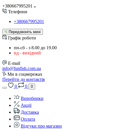
+380667995201
Телефони
+380667995201
Передзвоніть мені
Графік роботи
пн-сб - з 8.00 до 19.00
нд - вихідний
E-mail
info@funfish.com.ua
Ми в соцмережах
Перейти до контактів
0
0
0
Виробники
Акції
Доставка
Оплата
Відгуки про магазин