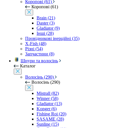
Коропові (61)
Коропові (61)
Brain (21)
Daster (3)
Gladiator (9)
Інші (28)
Провідникові інерційні (35)
X-Fish (48)
Різні (54)
Запчастини (8)
Шнури та волосінь
Каталог
Волосінь (290)
Волосінь (290)
Mistrall (82)
Winner (58)
Gladiator (13)
Konger (6)
Fishing Roi (20)
SASAME (28)
Sunline (15)