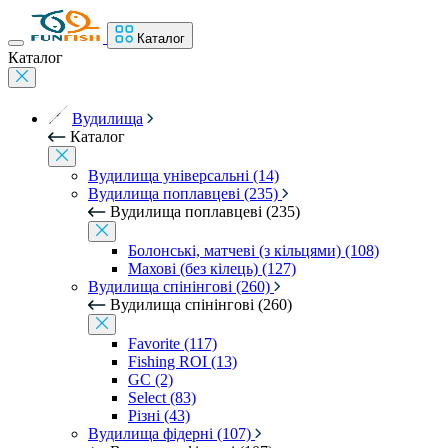
Каталог
Каталог
Вудилища
Каталог
Вудилища універсальні (14)
Вудилища поплавцеві (235)
Вудилища поплавцеві (235)
Болонські, матчеві (з кільцями) (108)
Махові (без кілець) (127)
Вудилища спінінгові (260)
Вудилища спінінгові (260)
Favorite (117)
Fishing ROI (13)
GC (2)
Select (83)
Різні (43)
Вудилища фідерні (107)