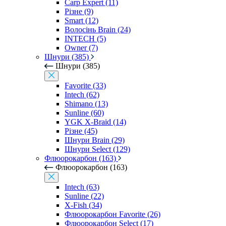
Carp Expert (11)
Різне (9)
Smart (12)
Волосінь Brain (24)
INTECH (5)
Owner (7)
Шнури (385)
Шнури (385)
Favorite (33)
Intech (62)
Shimano (13)
Sunline (60)
YGK X-Braid (14)
Різне (45)
Шнури Brain (29)
Шнури Select (129)
Флюорокарбон (163)
Флюорокарбон (163)
Intech (63)
Sunline (22)
X-Fish (34)
Флюорокарбон Favorite (26)
Флюорокарбон Select (17)