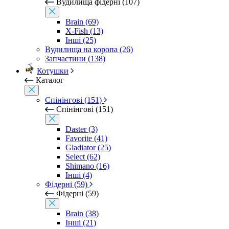
Вудилища фідерні (107)
Brain (69)
X-Fish (13)
Інші (25)
Вудилища на коропа (26)
Запчастини (138)
Котушки
Каталог
Спінінгові (151)
Спінінгові (151)
Daster (3)
Favorite (41)
Gladiator (25)
Select (62)
Shimano (16)
Інші (4)
Фідерні (59)
Фідерні (59)
Brain (38)
Інші (21)