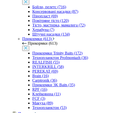
Бойли, пелетс (716)
Консервовані насадки (87)
Пінопласт (69)
Повітряне тісто (120)
Тісто, мастирка, мамалига (72)
Херабуна (7)
Штучні насадки (134)
Прикормки (613)
Прикормки (613)
Прикормки Trinity Baits (172)
Технопланктон Profmontazh (36)
REALFISH (55)
INTERKRILL (58)
PEREKAT (69)
Brain (16)
Carptronik (36)
Прикормки 3K Baits (35)
RPF (16)
Клейковина (11)
FCF (3)
Макуха (89)
Технопланктон (53)