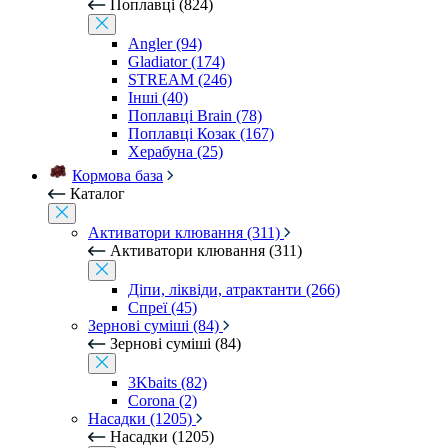
Поплавці (824)
Angler (94)
Gladiator (174)
STREAM (246)
Інші (40)
Поплавці Brain (78)
Поплавці Козак (167)
Херабуна (25)
Кормова база
Каталог
Активатори клювання (311)
Активатори клювання (311)
Діпи, ліквіди, атрактанти (266)
Спреї (45)
Зернові суміші (84)
Зернові суміші (84)
3Kbaits (82)
Corona (2)
Насадки (1205)
Насадки (1205)