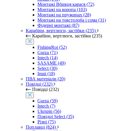
Монтажі Вбивця карася (72)
Монтажі на коропа (103)
Монтажі на пружинах (28)
Монтажі на товстолоба і сома (31)
Фідерні монтажі (87)
Карабіни, вертлюги, застібки (235)
Карабіни, вертлюги, застібки (235)
FishingRoi (52)
Gurza (71)
Intech (14)
SASAME (49)
Select (30)
Інші (18)
ПВА матеріали (20)
Повідці (232)
Повідці (232)
Gurza (59)
Intech (7)
Ukrspin (56)
Повідці Select (35)
Різні (75)
Поплавці (824)