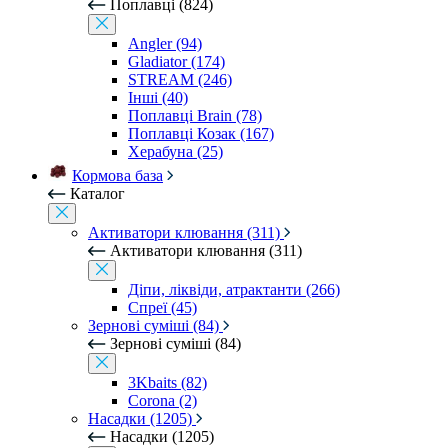
Поплавці (824)
Angler (94)
Gladiator (174)
STREAM (246)
Інші (40)
Поплавці Brain (78)
Поплавці Козак (167)
Херабуна (25)
Кормова база
Каталог
Активатори клювання (311)
Активатори клювання (311)
Діпи, ліквіди, атрактанти (266)
Спреї (45)
Зернові суміші (84)
Зернові суміші (84)
3Kbaits (82)
Corona (2)
Насадки (1205)
Насадки (1205)