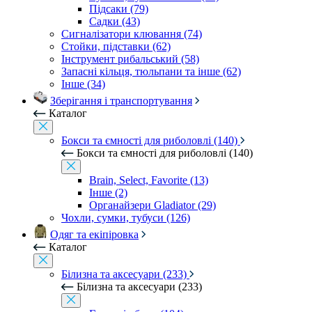
Підсаки (79)
Садки (43)
Сигналізатори клювання (74)
Стойки, підставки (62)
Інструмент рибальський (58)
Запасні кільця, тюльпани та інше (62)
Інше (34)
Зберігання і транспортування
Каталог
Бокси та ємності для риболовлі (140)
Бокси та ємності для риболовлі (140)
Brain, Select, Favorite (13)
Інше (2)
Органайзери Gladiator (29)
Чохли, сумки, тубуси (126)
Одяг та екіпіровка
Каталог
Білизна та аксесуари (233)
Білизна та аксесуари (233)