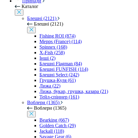
Принади
Каталог
Блешні (2121)
Блешні (2121)
Fishing ROI (874)
Mepps (France) (114)
Spinnex (168)
X-Fish (258)
Інші (2)
Блешні Flagman (84)
Блешні FUNFISH (114)
Блешні Select (242)
Грушка-Куля (61)
Лижа (22)
Лижа, букар, грушка, казара (21)
Тейл-спіннер (161)
Воблери (1365)
Воблери (1365)
Bearking (667)
Golden Catch (29)
Jackall (118)
Savage Gear (6)