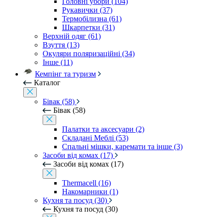
Головні убори (104)
Рукавички (37)
Термобілизна (61)
Шкарпетки (31)
Верхній одяг (61)
Взуття (13)
Окуляри поляризаційні (34)
Інше (11)
Кемпінг та туризм
Каталог
Бівак (58)
Бівак (58)
Палатки та аксесуари (2)
Складані Меблі (53)
Спальні мішки, каремати та інше (3)
Засоби від комах (17)
Засоби від комах (17)
Thermacell (16)
Накомарники (1)
Кухня та посуд (30)
Кухня та посуд (30)