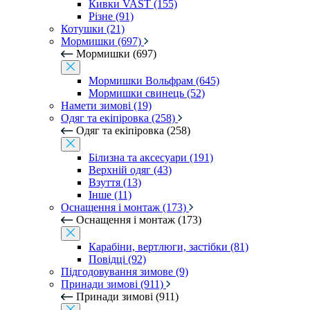
Кивки VAST (155)
Різне (91)
Котушки (21)
Мормишки (697)
Мормишки (697)
Мормишки Вольфрам (645)
Мормишки свинець (52)
Намети зимові (19)
Одяг та екіпіровка (258)
Одяг та екіпіровка (258)
Білизна та аксесуари (191)
Верхній одяг (43)
Взуття (13)
Інше (11)
Оснащення і монтаж (173)
Оснащення і монтаж (173)
Карабіни, вертлюги, застібки (81)
Повідці (92)
Підгодовування зимове (9)
Принади зимові (911)
Принади зимові (911)