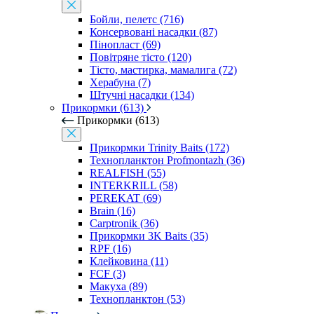
Бойли, пелетс (716)
Консервовані насадки (87)
Пінопласт (69)
Повітряне тісто (120)
Тісто, мастирка, мамалига (72)
Херабуна (7)
Штучні насадки (134)
Прикормки (613)
Прикормки (613)
Прикормки Trinity Baits (172)
Технопланктон Profmontazh (36)
REALFISH (55)
INTERKRILL (58)
PEREKAT (69)
Brain (16)
Carptronik (36)
Прикормки 3K Baits (35)
RPF (16)
Клейковина (11)
FCF (3)
Макуха (89)
Технопланктон (53)