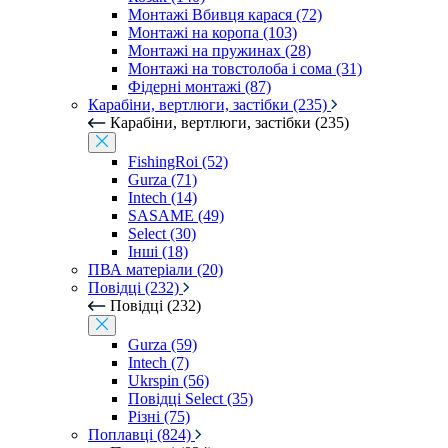
Монтажі Вбивця карася (72)
Монтажі на коропа (103)
Монтажі на пружинах (28)
Монтажі на товстолоба і сома (31)
Фідерні монтажі (87)
Карабіни, вертлюги, застібки (235)
Карабіни, вертлюги, застібки (235)
FishingRoi (52)
Gurza (71)
Intech (14)
SASAME (49)
Select (30)
Інші (18)
ПВА матеріали (20)
Повідці (232)
Повідці (232)
Gurza (59)
Intech (7)
Ukrspin (56)
Повідці Select (35)
Різні (75)
Поплавці (824)