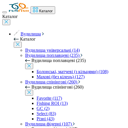
Каталог
Каталог
Вудилища
Каталог
Вудилища універсальні (14)
Вудилища поплавцеві (235)
Вудилища поплавцеві (235)
Болонські, матчеві (з кільцями) (108)
Махові (без кілець) (127)
Вудилища спінінгові (260)
Вудилища спінінгові (260)
Favorite (117)
Fishing ROI (13)
GC (2)
Select (83)
Різні (43)
Вудилища фідерні (107)