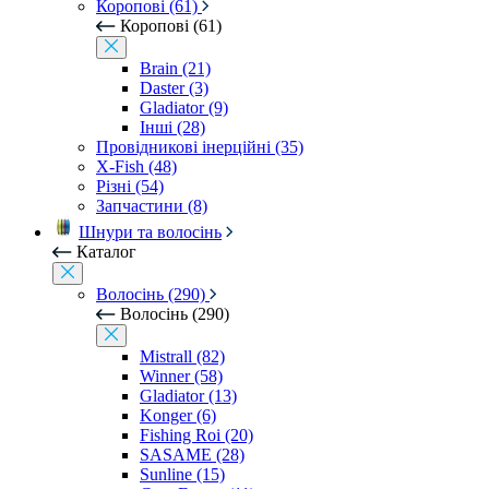
Коропові (61)
Коропові (61)
Brain (21)
Daster (3)
Gladiator (9)
Інші (28)
Провідникові інерційні (35)
X-Fish (48)
Різні (54)
Запчастини (8)
Шнури та волосінь
Каталог
Волосінь (290)
Волосінь (290)
Mistrall (82)
Winner (58)
Gladiator (13)
Konger (6)
Fishing Roi (20)
SASAME (28)
Sunline (15)