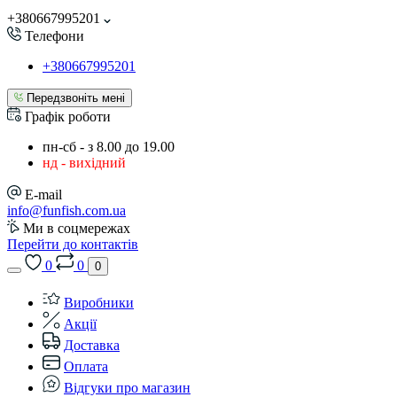
+380667995201
Телефони
+380667995201
Передзвоніть мені
Графік роботи
пн-сб - з 8.00 до 19.00
нд - вихідний
E-mail
info@funfish.com.ua
Ми в соцмережах
Перейти до контактів
0
0
0
Виробники
Акції
Доставка
Оплата
Відгуки про магазин