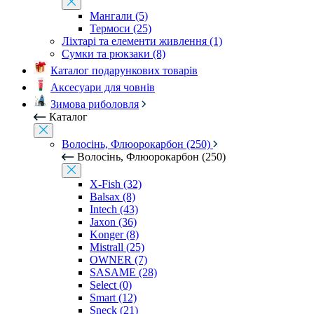
Мангали (5)
Термоси (25)
Ліхтарі та елементи живлення (1)
Сумки та рюкзаки (8)
Каталог подарункових товарів
Аксесуари для човнів
Зимова риболовля
Каталог
Волосінь, Флюорокарбон (250)
Волосінь, Флюорокарбон (250)
X-Fish (32)
Balsax (8)
Intech (43)
Jaxon (36)
Konger (8)
Mistrall (25)
OWNER (7)
SASAME (28)
Select (0)
Smart (12)
Sneck (21)