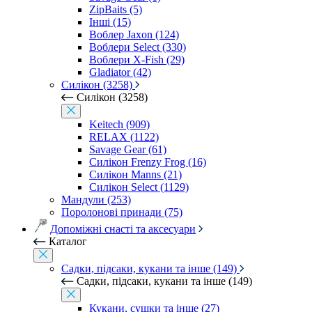
ZipBaits (5)
Інші (15)
Воблер Jaxon (124)
Воблери Select (330)
Воблери X-Fish (29)
Gladiator (42)
Силікон (3258)
Силікон (3258)
Keitech (909)
RELAX (1122)
Savage Gear (61)
Силікон Frenzy Frog (16)
Силікон Manns (21)
Силікон Select (1129)
Мандули (253)
Поролонові принади (75)
Допоміжні снасті та аксесуари
Каталог
Садки, підсаки, кукани та інше (149)
Садки, підсаки, кукани та інше (149)
Кукани, сушки та інше (27)